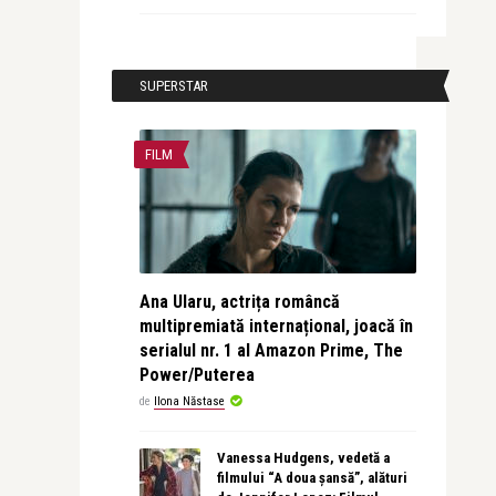
SUPERSTAR
FILM
Ana Ularu, actrița româncă
multipremiată internațional, joacă în
serialul nr. 1 al Amazon Prime, The
Power/Puterea
de
Ilona Năstase
Vanessa Hudgens, vedetă a
filmului “A doua șansă”, alături