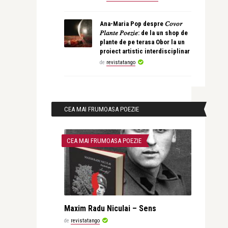
Ana-Maria Pop despre 𝐶𝑜𝑣𝑜𝑟
𝑃𝑙𝑎𝑛𝑡𝑒 𝑃𝑜𝑒𝑧𝑖𝑒: de la un shop de
plante de pe terasa Obor la un
proiect artistic interdisciplinar
de
revistatango
CEA MAI FRUMOASA POEZIE
CEA MAI FRUMOASA POEZIE
Maxim Radu Niculai – Sens
de
revistatango