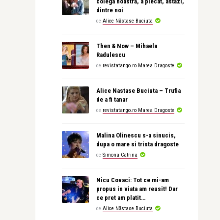
colega noastră, a plecat, astăzi,
dintre noi
de
Alice Năstase Buciuta
Then & Now – Mihaela
Radulescu
de
revistatango.ro Marea Dragoste
Alice Nastase Buciuta – Trufia
de a fi tanar
de
revistatango.ro Marea Dragoste
Malina Olinescu s-a sinucis,
dupa o mare si trista dragoste
de
Simona Catrina
Nicu Covaci: Tot ce mi-am
propus in viata am reusit! Dar
ce pret am platit…
de
Alice Năstase Buciuta