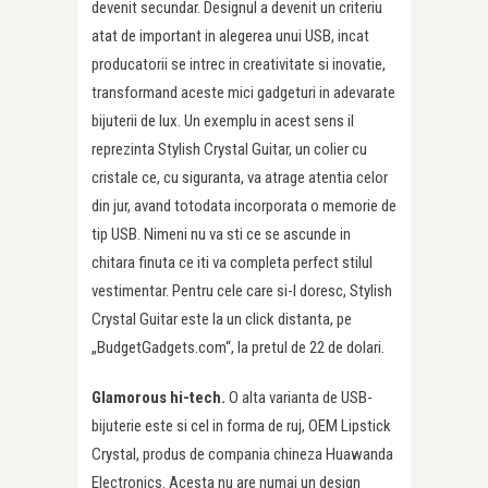
devenit secundar. Designul a devenit un criteriu
atat de important in alegerea unui USB, incat
producatorii se intrec in creativitate si inovatie,
transformand aceste mici gadgeturi in adevarate
bijuterii de lux. Un exemplu in acest sens il
reprezinta Stylish Crystal Guitar, un colier cu
cristale ce, cu siguranta, va atrage atentia celor
din jur, avand totodata incorporata o memorie de
tip USB. Nimeni nu va sti ce se ascunde in
chitara finuta ce iti va completa perfect stilul
vestimentar. Pentru cele care si-l doresc, Stylish
Crystal Guitar este la un click distanta, pe
„BudgetGadgets.com“, la pretul de 22 de dolari.
Glamorous hi-tech.
O alta varianta de USB-
bijuterie este si cel in forma de ruj, OEM Lipstick
Crystal, produs de compania chineza Huawanda
Electronics. Acesta nu are numai un design