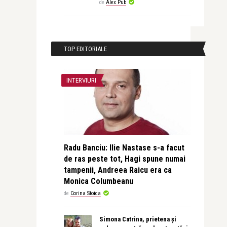
de
Alex Pub
TOP EDITORIALE
INTERVIURI
Radu Banciu: Ilie Nastase s-a facut
de ras peste tot, Hagi spune numai
tampenii, Andreea Raicu era ca
Monica Columbeanu
de
Corina Stoica
Simona Catrina, prietena și