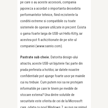
pe care o au aceste accesorii, compania
japoneza a acordat o importanta deosebita
performantelor tehnice, fiind rezistente la
conditii extreme si compatibile cu toate
sistemele de operare utilizate in prezent. Exista
o gama foarte larga de USB-uri Hello Kitty, iar
acestea pot fi achizitionate de pe site-ul
companiei (www.sanrio.com).
Pastrate sub cheie.
Datorita design-ului
atractiv, aceste USB-uri bijuterie fac parte din
prada preferata a hotilor, iar datele noastre
confidentiale pot ajunge foarte usor pe mainile
cui nu trebuie. Cum putem noi sa ne protejam
informatiile pe care le tinem pe mediile de
stocare externa? Una dintre solutiile de
securitate este oferita de cei de la Microsoft
care, odata cu noul Windows 7, au pus pe primul