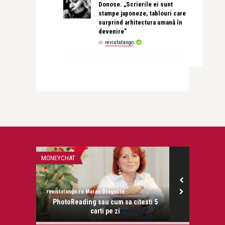
Donose. „Scrierile ei sunt
stampe japoneze, tablouri care
surprind arhitectura umană în
devenire”
de
revistatango
MONEYCHAT
PSIHOLOGIE
revistatango.ro Marea Dragoste
revistatango.ro
onose.
PhotoReading sau cum sa citesti 5
Psihologii
carti pe zi
curs