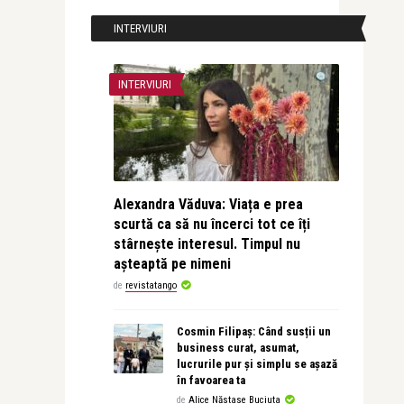
INTERVIURI
INTERVIURI
Alexandra Văduva: Viața e prea
scurtă ca să nu încerci tot ce îți
stârnește interesul. Timpul nu
așteaptă pe nimeni
de
revistatango
Cosmin Filipaș: Când susții un
business curat, asumat,
lucrurile pur și simplu se așază
în favoarea ta
de
Alice Năstase Buciuta