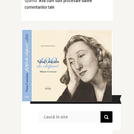
spamul.
Află cum sunt procesate datele
comentariilor tale
.
CAUTĂ ÎN SITE