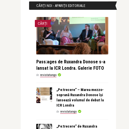
CĂRȚI NOI - APARIȚII EDITORIALE
CĂRȚI
Pass:ages de Ruxandra Donose s-a
lansat la ICR Londra. Galerie FOTO
de
revistatango
„Pe:trecere” – Marea mezzo-
soprană Ruxandra Donose își
lansează volumul de debut la
ICR Londra
de
revistatango
„Pe:trecere” de Ruxandra