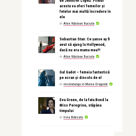
de Jennifer Lopez: Filmul
acesta va oferi femeilor și
fetelor mai multă încredere în
ele
de
Alice Năstase Buciuta
Sebastian Stan: Ce șanse aș fi
avut să ajung la Hollywood,
dacă nu era mama mea?!
de
Alice Năstase Buciuta
Gal Gadot – femeia fantastică
pe ecran și dincolo de el
de
revistatango.ro Marea Dragoste
Eva Green, de la fata Bond la
Miss Peregrine, stăpâna
timpului
de
Irina Botezatu