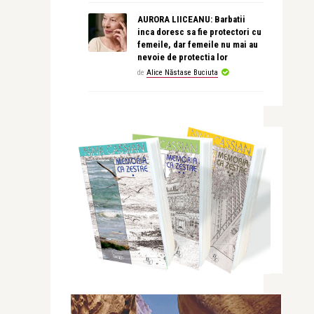
AURORA LIICEANU: Barbatii
inca doresc sa fie protectori cu
femeile, dar femeile nu mai au
nevoie de protectia lor
de
Alice Năstase Buciuta