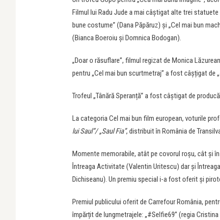
Filmul lui Radu Jude a mai câștigat alte trei statuete
bune costume” (Dana Păpăruz) și „Cel mai bun mach
(Bianca Boeroiu și Domnica Bodogan).
„Doar o răsuflare”, filmul regizat de Monica Lăzurea
pentru „Cel mai bun scurtmetraj” a fost câșțigat de „4
Trofeul „Tânără Speranță” a fost câștigat de producăt
La categoria Cel mai bun film european, voturile profe
lui Saul”/ „Saul Fia”
, distribuit în România de Transilv
Momente memorabile, atât pe covorul roşu, cât şi în c
Întreaga Activitate (Valentin Uritescu) dar și Întreaga
Dichiseanu). Un premiu special i-a fost oferit și piro
Premiul publicului oferit de Carrefour România, pent
împărțit de lungmetrajele: „#Selfie69” (regia Cristin