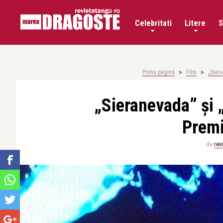
Celebritati
Litere
S
Prima pagină
Film
„Siera
„Sieranevada” și „
Premi
de
rev