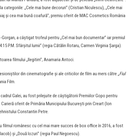
 la categoriile: „Cele mai bune decoruri” (Cristian Niculescu), „Cele mai
iaj și cea mai bună coafură”, premiu oferit de MAC Cosmetics România
n-Gorgan, a câștigat trofeul pentru „Cel mai bun documentar” iar premiul
:15 P.M. Sfârșitul lumii” (regia Cătălin Rotaru, Carmen Virginia Șarga).
oarea filmului „Ilegitim”, Anamaria Antoci.
sioniștilor din cinematografie și ale criticilor de film au mers către
„Fiul
ania Film.
adrul Galei, au fost prilejuite de câştigătorii Premiilor Gopo pentru
 Carieră oferit de Primăria Municipiului București prin Creart (Ion
tehnistului Constantin Petre.
ru filmul românesc cu cel mai mare succes de box office în 2016, a fost
a Iacob) și „Două lozuri” (regia Paul Negoescu).