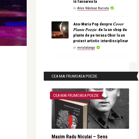
în favoarea ta
de
Alice Năstase Buciuta
Ana-Maria Pop despre 𝐶𝑜𝑣𝑜𝑟
𝑃𝑙𝑎𝑛𝑡𝑒 𝑃𝑜𝑒𝑧𝑖𝑒: de la un shop de
plante de pe terasa Obor la un
proiect artistic interdisciplinar
de
revistatango
CEA MAI FRUMOASA POEZIE
CEA MAI FRUMOASA POEZIE
Maxim Radu Niculai – Sens