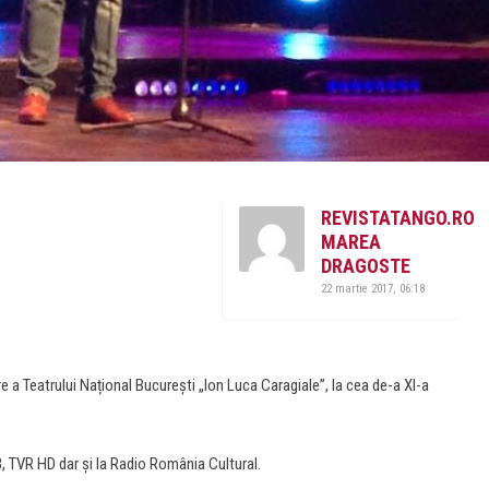
REVISTATANGO.RO
MAREA
DRAGOSTE
22 martie 2017, 06:18
re a Teatrului Național București „Ion Luca Caragiale”, la cea de-a XI-a
3, TVR HD dar și la Radio România Cultural.