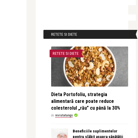
RETETE SI DIETE
RETETE SI DIETE
Dieta Portofoliu, strategia
alimentară care poate reduce
colesterolul „rău” cu până la 30%
de
revistatango
Beneficiile suplimentelor
pentru slăbit asupra sănătății