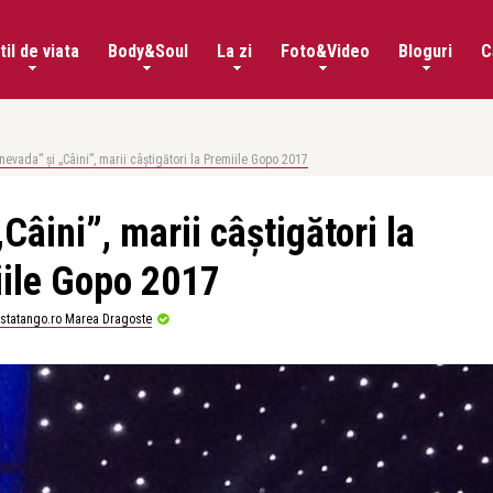
til de viata
Body&Soul
La zi
Foto&Video
Bloguri
C
nevada” și „Câini”, marii câștigători la Premiile Gopo 2017
Câini”, marii câștigători la
ile Gopo 2017
istatango.ro Marea Dragoste