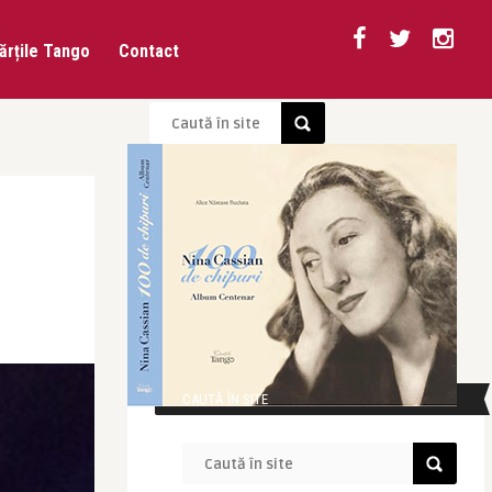
ărțile Tango
Contact
CAUTĂ ÎN SITE