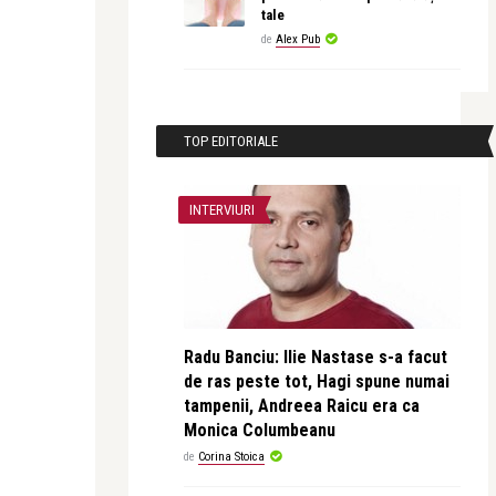
tale
de
Alex Pub
TOP EDITORIALE
INTERVIURI
Radu Banciu: Ilie Nastase s-a facut
de ras peste tot, Hagi spune numai
tampenii, Andreea Raicu era ca
Monica Columbeanu
de
Corina Stoica