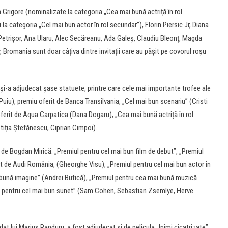
rigore (nominalizate la categoria „Cea mai bună actriță în rol
 la categoria „Cel mai bun actor în rol secundar”), Florin Piersic Jr, Diana
 Petrișor, Ana Ularu, Alec Secăreanu, Ada Galeș, Claudiu Bleonț, Magda
Bromania sunt doar câțiva dintre invitații care au pășit pe covorul roșu
 și-a adjudecat șase statuete, printre care cele mai importante trofee ale
i Puiu), premiu oferit de Banca Transilvania, „Cel mai bun scenariu” (Cristi
 oferit de Aqua Carpatica (Dana Dogaru), „Cea mai bună actriță în rol
iția Ștefănescu, Ciprian Cimpoi).
t de Bogdan Mirică: „Premiul pentru cel mai bun film de debut”, „Premiul
erit de Audi România, (Gheorghe Visu), „Premiul pentru cel mai bun actor în
 bună imagine” (Andrei Butică), „Premiul pentru cea mai bună muzică
ul pentru cel mai bun sunet” (Sam Cohen, Sebastian Zsemlye, Herve
 lui Marius Panduru, a fost adjudecat și de pelicula „Inimi cicatrizate”.