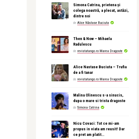
Simona Catrina, prietena și
colega noastră, a plecat, astăzi,
dintre noi
de
Alice Năstase Buciuta
Then & Now – Mihaela
Radulescu
de
revistatango.ro Marea Dragoste
Alice Nastase Buciuta – Trufia
de a fi tanar
de
revistatango.ro Marea Dragoste
Malina Olinescu s-a sinucis,
dupa o mare si trista dragoste
de
Simona Catrina
Nicu Covaci: Tot ce mi-am
propus in viata am reusit! Dar
ce pret am platit…