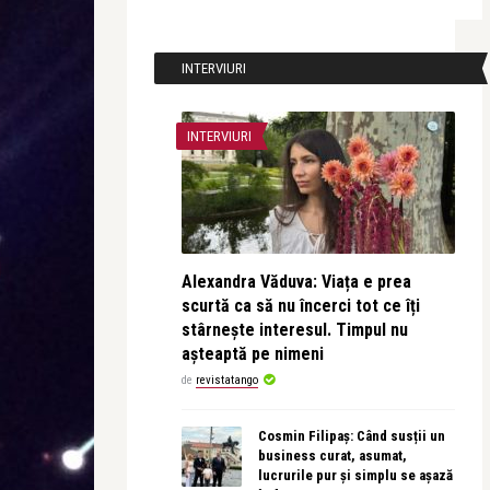
INTERVIURI
INTERVIURI
Alexandra Văduva: Viața e prea
scurtă ca să nu încerci tot ce îți
stârnește interesul. Timpul nu
așteaptă pe nimeni
de
revistatango
Cosmin Filipaș: Când susții un
business curat, asumat,
lucrurile pur și simplu se așază