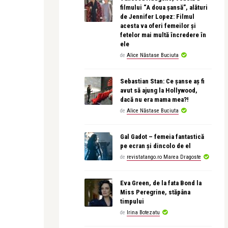
filmului “A doua șansă”, alături
de Jennifer Lopez: Filmul
acesta va oferi femeilor și
fetelor mai multă încredere în
ele
de
Alice Năstase Buciuta
Sebastian Stan: Ce șanse aș fi
avut să ajung la Hollywood,
dacă nu era mama mea?!
de
Alice Năstase Buciuta
Gal Gadot – femeia fantastică
pe ecran și dincolo de el
de
revistatango.ro Marea Dragoste
Eva Green, de la fata Bond la
Miss Peregrine, stăpâna
timpului
de
Irina Botezatu