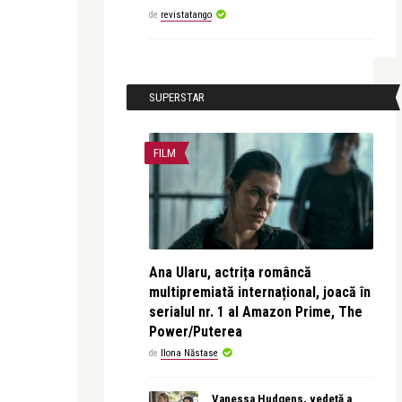
de
revistatango
SUPERSTAR
FILM
Ana Ularu, actrița româncă
multipremiată internațional, joacă în
serialul nr. 1 al Amazon Prime, The
Power/Puterea
de
Ilona Năstase
Vanessa Hudgens, vedetă a