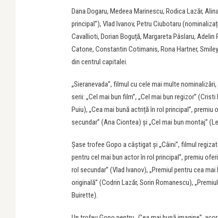
Dana Dogaru, Medeea Marinescu, Rodica Lazăr, Alina G
principal”), Vlad Ivanov, Petru Ciubotaru (nominalizați
Cavallioti, Dorian Boguță, Margareta Pâslaru, Adelin
Catone, Constantin Cotimanis, Rona Hartner, Smiley, 
din centrul capitalei.
„Sieranevada”, filmul cu cele mai multe nominalizări,
serii: „Cel mai bun film”, „Cel mai bun regizor” (Crist
Puiu), „Cea mai bună actriță în rol principal”, premiu
secundar” (Ana Ciontea) și „Cel mai bun montaj” (Let
Șase trofee Gopo a câștigat și „Câini”, filmul regiza
pentru cel mai bun actor în rol principal”, premiu of
rol secundar” (Vlad Ivanov), „Premiul pentru cea mai
originală” (Codrin Lazăr, Sorin Romanescu), „Premi
Buirette).
Un trofeu Gopo pentru „Cea mai bună imagine”, acordat