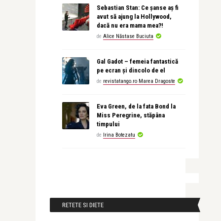
Sebastian Stan: Ce șanse aș fi
avut să ajung la Hollywood,
dacă nu era mama mea?!
de
Alice Năstase Buciuta
Gal Gadot – femeia fantastică
pe ecran și dincolo de el
de
revistatango.ro Marea Dragoste
Eva Green, de la fata Bond la
Miss Peregrine, stăpâna
timpului
de
Irina Botezatu
RETETE SI DIETE