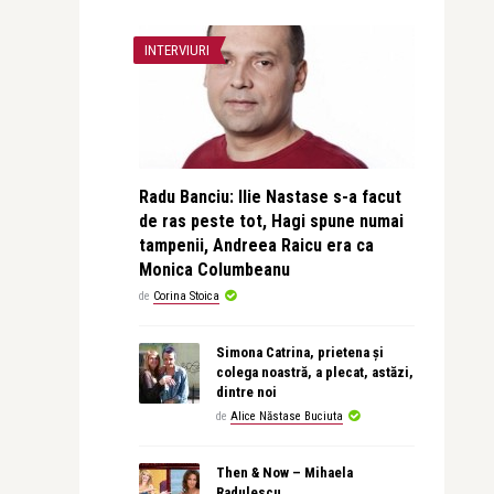
INTERVIURI
Radu Banciu: Ilie Nastase s-a facut
de ras peste tot, Hagi spune numai
tampenii, Andreea Raicu era ca
Monica Columbeanu
de
Corina Stoica
Simona Catrina, prietena și
colega noastră, a plecat, astăzi,
dintre noi
de
Alice Năstase Buciuta
Then & Now – Mihaela
Radulescu