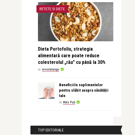
RETETE SI DIETE
Dieta Portofoliu, strategia
alimentară care poate reduce
colesterolul „rău” cu până la 30%
de
revistatango
Beneficiile suplimentelor
pentru slăbit asupra sănătății
tale
de
Alex Pub
TOP EDITORIALE