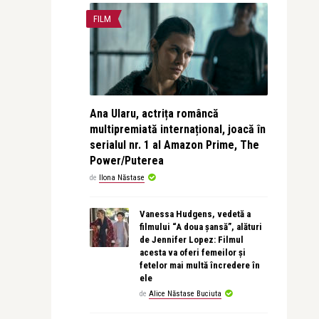
FILM
Ana Ularu, actrița româncă
multipremiată internațional, joacă în
serialul nr. 1 al Amazon Prime, The
Power/Puterea
de
Ilona Năstase
Vanessa Hudgens, vedetă a
filmului “A doua șansă”, alături
de Jennifer Lopez: Filmul
acesta va oferi femeilor și
fetelor mai multă încredere în
ele
de
Alice Năstase Buciuta