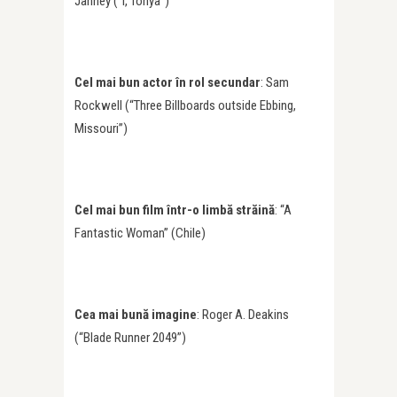
Janney (“I, Tonya”)
Cel mai bun actor în rol secundar
: Sam
Rockwell (“Three Billboards outside Ebbing,
Missouri”)
Cel mai bun film într-o limbă străină
: “A
Fantastic Woman” (Chile)
Cea mai bună imagine
: Roger A. Deakins
(“Blade Runner 2049”)