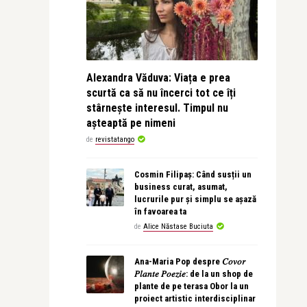
Alexandra Văduva: Viața e prea
scurtă ca să nu încerci tot ce îți
stârnește interesul. Timpul nu
așteaptă pe nimeni
de
revistatango
Cosmin Filipaș: Când susții un
business curat, asumat,
lucrurile pur și simplu se așază
în favoarea ta
de
Alice Năstase Buciuta
Ana-Maria Pop despre 𝐶𝑜𝑣𝑜𝑟
𝑃𝑙𝑎𝑛𝑡𝑒 𝑃𝑜𝑒𝑧𝑖𝑒: de la un shop de
plante de pe terasa Obor la un
proiect artistic interdisciplinar