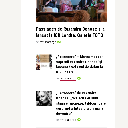
Pass:ages de Ruxandra Donose s-a
lansat la ICR Londra. Galerie FOTO
de
revistatango
„Pe:trecere” – Marea mezzo-
soprană Ruxandra Donose își
lansează volumul de debut la
ICR Londra
de
revistatango
„Pe:trecere” de Ruxandra
Donose. „Scrierile ei sunt
stampe japoneze, tablouri care
surprind arhitectura umană în
devenire”
de
revistatango