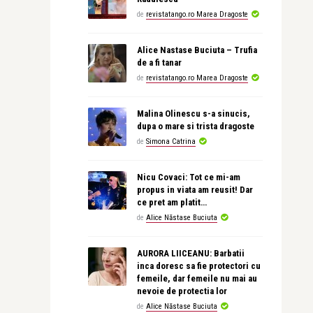
de
revistatango.ro Marea Dragoste
Alice Nastase Buciuta – Trufia
de a fi tanar
de
revistatango.ro Marea Dragoste
Malina Olinescu s-a sinucis,
dupa o mare si trista dragoste
de
Simona Catrina
Nicu Covaci: Tot ce mi-am
propus in viata am reusit! Dar
ce pret am platit…
de
Alice Năstase Buciuta
AURORA LIICEANU: Barbatii
inca doresc sa fie protectori cu
femeile, dar femeile nu mai au
nevoie de protectia lor
de
Alice Năstase Buciuta