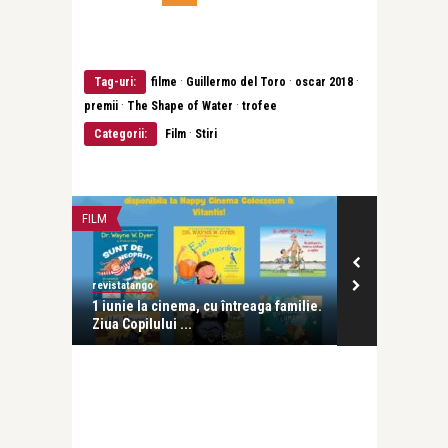
·
·
·
Tag-uri:
filme
Guillermo del Toro
oscar 2018
·
·
premii
The Shape of Water
trofee
·
Categorii:
Film
Stiri
FILM
LIFE
revistatango
revistatango
NITER, a
1 iunie la cinema, cu întreaga familie.
Gala Premiil
Ziua Copilului ...
spectacol al c