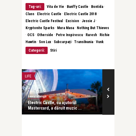
·
·
·
Tag-uri:
Vita de Vie
Banffy Castle
Bontida
·
·
·
Class
Electric Castle
Electric Castle 2018
·
·
·
Electric Castle Festival
Excision
Jessie J
·
·
Kryptonite Sparks
Mura Masa
Nothing But Thieves
·
·
·
·
·
OCS
Otherside
Petre Inspirescu
Raresh
Richie
·
·
·
·
Hawtin
Son Lux
Subcarpați
Transilvania
Vunk
Categorii:
Stiri
LIFE
LIFE
revistatango
Ilona Năstase
ăptămâni
Electric Castle, cu ajutorul
Ziua a patra l
Mastercard, a dăruit muzic ...
Loredana a st