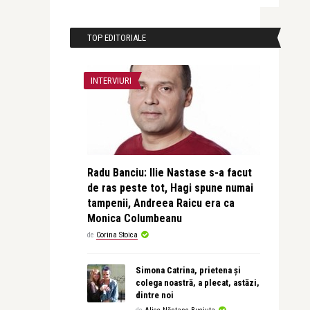
TOP EDITORIALE
INTERVIURI
Radu Banciu: Ilie Nastase s-a facut
de ras peste tot, Hagi spune numai
tampenii, Andreea Raicu era ca
Monica Columbeanu
de
Corina Stoica
Simona Catrina, prietena și
colega noastră, a plecat, astăzi,
dintre noi