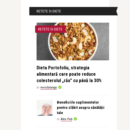
RETETE SI DIETE
RETETE SI DIETE
Dieta Portofoliu, strategia
alimentară care poate reduce
colesterolul „rău” cu până la 30%
de
revistatango
Beneficiile suplimentelor
pentru slăbit asupra sănătății
tale
de
Alex Pub