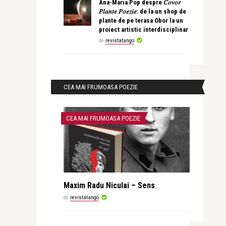
Ana-Maria Pop despre 𝐶𝑜𝑣𝑜𝑟
𝑃𝑙𝑎𝑛𝑡𝑒 𝑃𝑜𝑒𝑧𝑖𝑒: de la un shop de
plante de pe terasa Obor la un
proiect artistic interdisciplinar
de
revistatango
CEA MAI FRUMOASA POEZIE
CEA MAI FRUMOASA POEZIE
Maxim Radu Niculai – Sens
de
revistatango