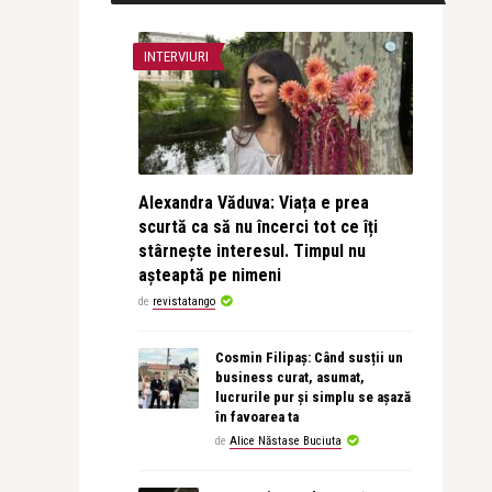
INTERVIURI
Alexandra Văduva: Viața e prea
scurtă ca să nu încerci tot ce îți
stârnește interesul. Timpul nu
așteaptă pe nimeni
de
revistatango
Cosmin Filipaș: Când susții un
business curat, asumat,
lucrurile pur și simplu se așază
în favoarea ta
de
Alice Năstase Buciuta