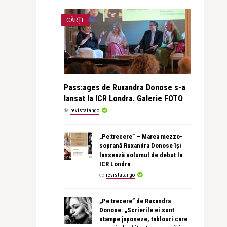
CĂRȚI
Pass:ages de Ruxandra Donose s-a
lansat la ICR Londra. Galerie FOTO
de
revistatango
„Pe:trecere” – Marea mezzo-
soprană Ruxandra Donose își
lansează volumul de debut la
ICR Londra
de
revistatango
„Pe:trecere” de Ruxandra
Donose. „Scrierile ei sunt
stampe japoneze, tablouri care