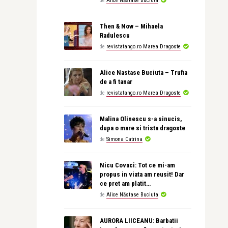
de
Alice Năstase Buciuta
Then & Now – Mihaela
Radulescu
de
revistatango.ro Marea Dragoste
Alice Nastase Buciuta – Trufia
de a fi tanar
de
revistatango.ro Marea Dragoste
Malina Olinescu s-a sinucis,
dupa o mare si trista dragoste
de
Simona Catrina
Nicu Covaci: Tot ce mi-am
propus in viata am reusit! Dar
ce pret am platit…
de
Alice Năstase Buciuta
AURORA LIICEANU: Barbatii