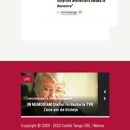
surprind arhitectura umană în
devenire”
de
revistatango
LIFE
PSIHOLOGIE
revistatango.ro Marea Dragoste
revistatango
onose.
IN MEMORIAM Ștefan Iordache la TVR.
A început „Să
Zece ani de tristețe
Copyright © 2009 - 2023 Cartile Tango SRL / Marea