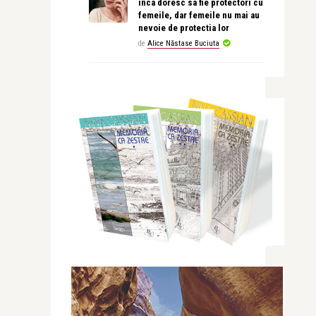
inca doresc sa fie protectori cu
femeile, dar femeile nu mai au
nevoie de protectia lor
de
Alice Năstase Buciuta