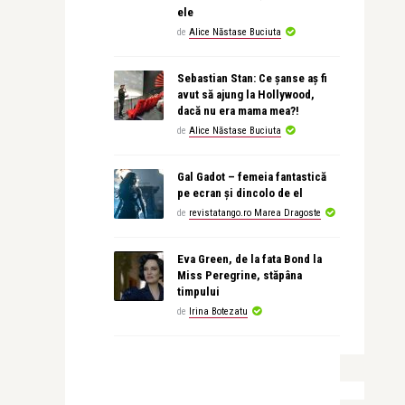
ele
de
Alice Năstase Buciuta
Sebastian Stan: Ce șanse aș fi
avut să ajung la Hollywood,
dacă nu era mama mea?!
de
Alice Năstase Buciuta
Gal Gadot – femeia fantastică
pe ecran și dincolo de el
de
revistatango.ro Marea Dragoste
Eva Green, de la fata Bond la
Miss Peregrine, stăpâna
timpului
de
Irina Botezatu