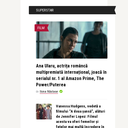
SUPERSTAR
FILM
Ana Ularu, actrița româncă
multipremiată internațional, joacă în
serialul nr. 1 al Amazon Prime, The
Power/Puterea
de
Ilona Năstase
Vanessa Hudgens, vedetă a
filmului “A doua șansă”, alături
de Jennifer Lopez: Filmul
acesta va oferi femeilor și
fetelor mai multă încredere în