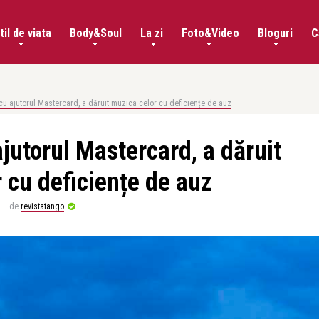
til de viata
Body&Soul
La zi
Foto&Video
Bloguri
C
 cu ajutorul Mastercard, a dăruit muzica celor cu deficiențe de auz
ajutorul Mastercard, a dăruit
 cu deficiențe de auz
de
revistatango