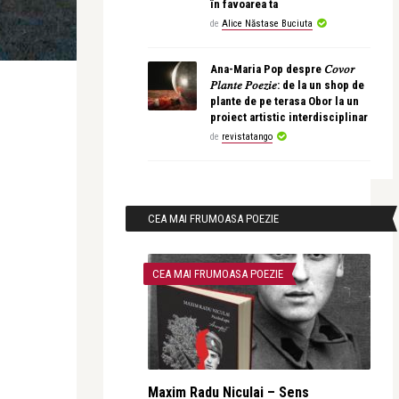
în favoarea ta
de
Alice Năstase Buciuta
Ana-Maria Pop despre 𝐶𝑜𝑣𝑜𝑟
𝑃𝑙𝑎𝑛𝑡𝑒 𝑃𝑜𝑒𝑧𝑖𝑒: de la un shop de
plante de pe terasa Obor la un
proiect artistic interdisciplinar
de
revistatango
CEA MAI FRUMOASA POEZIE
CEA MAI FRUMOASA POEZIE
Maxim Radu Niculai – Sens