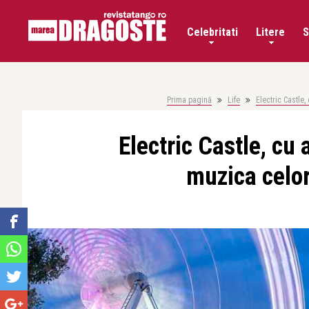
Celebritati
Litere
S
Prima pagină
Life
Electric Castle,
Electric Castle, cu 
muzica celor