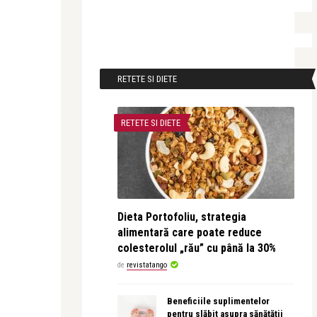
RETETE SI DIETE
RETETE SI DIETE
Dieta Portofoliu, strategia
alimentară care poate reduce
colesterolul „rău” cu până la 30%
de
revistatango
Beneficiile suplimentelor
pentru slăbit asupra sănătății