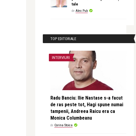
tale
de
Alex Pub
TOP EDITORIALE
INTERVIURI
Radu Banciu: Ilie Nastase s-a facut
de ras peste tot, Hagi spune numai
tampenii, Andreea Raicu era ca
Monica Columbeanu
de
Corina Stoica