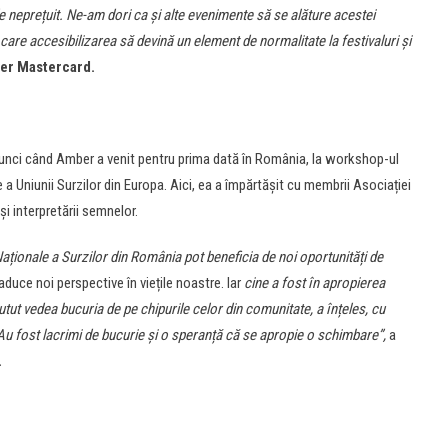
e neprețuit. Ne-am dori ca și alte evenimente să se alăture acestei
 care accesibilizarea să devină un element de normalitate la festivaluri și
ger Mastercard.
, atunci când Amber a venit pentru prima dată în România, la workshop-ul
 Uniunii Surzilor din Europa. Aici, ea a împărtășit cu membrii Asociației
și interpretării semnelor.
Naționale a Surzilor din România pot beneficia de noi oportunități de
aduce noi perspective în viețile noastre. Iar
cine a fost în apropierea
utut vedea bucuria de pe chipurile celor din comunitate, a înțeles, cu
Au fost lacrimi de bucurie și o speranță că se apropie o schimbare”,
a
.