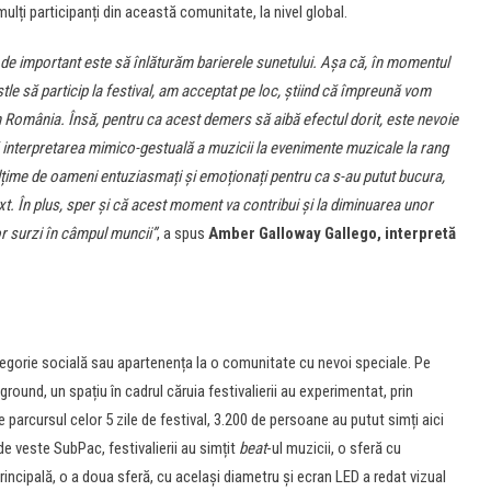
lți participanți din această comunitate, la nivel global.
t de important este să înlăturăm barierele sunetului. Așa că, în momentul
tle să particip la festival, am acceptat pe loc, știind că împreună vom
 România. Însă, pentru ca acest demers să aibă efectul dorit, este nevoie
 interpretarea mimico-gestuală a muzicii la evenimente muzicale la rang
lțime de oameni entuziasmați și emoționați pentru ca s-au putut bucura,
xt. În plus, sper și că acest moment va contribui și la diminuarea unor
or surzi în câmpul muncii”
, a spus
Amber Galloway Gallego, interpretă
ategorie socială sau apartenența la o comunitate cu nevoi speciale. Pe
ound, un spațiu în cadrul căruia festivalierii au experimentat, prin
e parcursul celor 5 zile de festival, 3.200 de persoane au putut simți aici
de veste SubPac, festivalierii au simțit
beat
-ul muzicii, o sferă cu
principală, o a doua sferă, cu același diametru și ecran LED a redat vizual