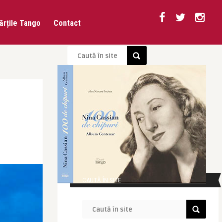
ărțile Tango
Contact
CAUTĂ ÎN SITE