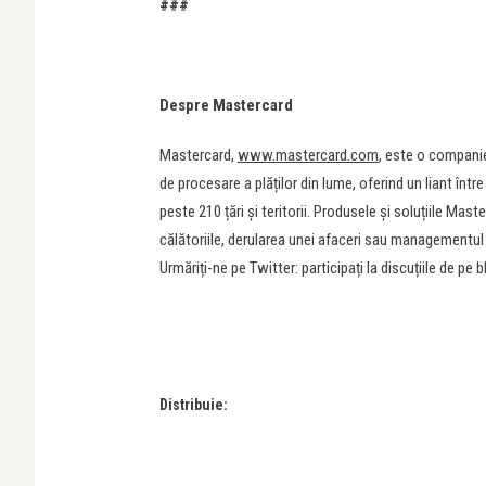
###
Despre Mastercard
Mastercard,
www.mastercard.com
, este o companie
de procesare a plăților din lume, oferind un liant într
peste 210 țări și teritorii. Produsele și soluțiile Mast
călătoriile, derularea unei afaceri sau managementul 
Urmăriți-ne pe Twitter: participați la discuțiile de pe 
Distribuie: