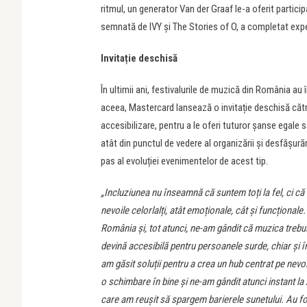
ritmul, un generator Van der Graaf le-a oferit partici
semnată de IVY și The Stories of O, a completat exper
Invitație deschisă
În ultimii ani, festivalurile de muzică din România au î
aceea, Mastercard lansează o invitație deschisă către
accesibilizare, pentru a le oferi tuturor șanse egale 
atât din punctul de vedere al organizării și desfășură
pas al evoluției evenimentelor de acest tip.
„
Incluziunea nu înseamnă că suntem toți la fel, ci că
nevoile celorlalți, atât emoționale, cât și funcționale
România și, tot atunci, ne-am gândit că muzica trebui
devină accesibilă pentru persoanele surde, chiar și în
am găsit soluții pentru a crea un hub centrat pe nevoi
o schimbare în bine și ne-am gândit atunci instant la
care am reușit să spargem barierele sunetului. Au fos