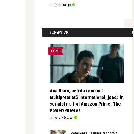
de
revistatango
SUPERSTAR
FILM
Ana Ularu, actrița româncă
multipremiată internațional, joacă în
serialul nr. 1 al Amazon Prime, The
Power/Puterea
de
Ilona Năstase
Vanessa Hudgens, vedetă a