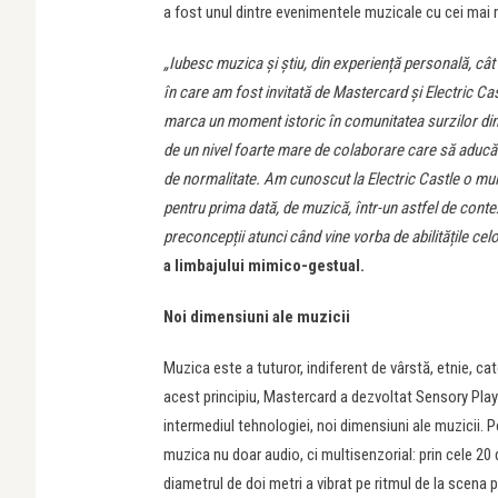
a fost unul dintre evenimentele muzicale cu cei mai mu
„
Iubesc muzica și știu, din experiență personală, câ
în care am fost invitată de Mastercard și Electric Cas
marca un moment istoric în comunitatea surzilor din
de un nivel foarte mare de colaborare care să aducă
de normalitate. Am cunoscut la Electric Castle o mu
pentru prima dată, de muzică, într-un astfel de conte
preconcepții atunci când vine vorba de abilitățile cel
a limbajului mimico-gestual.
Noi dimensiuni ale muzicii
Muzica este a tuturor, indiferent de vârstă, etnie, c
acest principiu, Mastercard a dezvoltat Sensory Playgr
intermediul tehnologiei, noi dimensiuni ale muzicii. P
muzica nu doar audio, ci multisenzorial: prin cele 20 
diametrul de doi metri a vibrat pe ritmul de la scena 