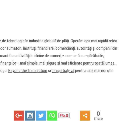
 de tehnologie în industria globală de plăți. Operăm cea mai rapidă rețea
e consumatori, instituții financiare, comercianți, autorități și companii din
ercard fac activitățile zilnice de comerț – cum ar fi cumpărăturile,
finanțelor – mai simple, mai sigure și mai eficiente pentru toată lumea.
blogul
Beyond the Transaction
și
înregistrați-vă
pentru cele mai noi știri.
0
Share