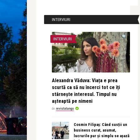
INTERVIURI
INTERVIURI
Alexandra Văduva: Viața e prea
scurtă ca să nu încerci tot ce îți
stârnește interesul. Timpul nu
așteaptă pe nimeni
de
revistatango
Cosmin Filipaș: Când susții un
business curat, asumat,
lucrurile pur și simplu se așază