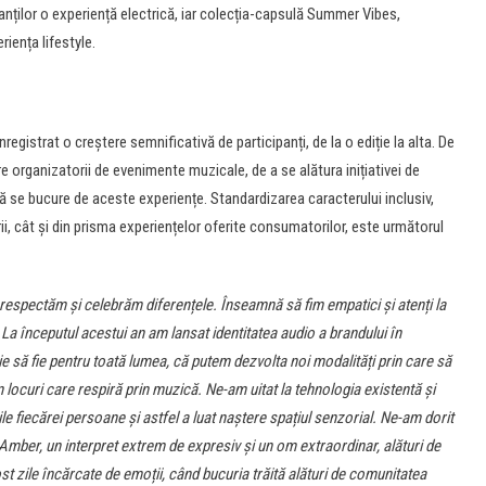
panților o experiență electrică, iar colecția-capsulă Summer Vibes,
iența lifestyle.
nregistrat o creștere semnificativă de participanți, de la o ediție la alta. De
 organizatorii de evenimente muzicale, de a se alătura inițiativei de
să se bucure de aceste experiențe. Standardizarea caracterului inclusiv,
rii, cât și din prisma experiențelor oferite consumatorilor, este următorul
 respectăm și celebrăm diferențele. Înseamnă să fim empatici și atenți la
. La începutul acestui an am lansat identitatea audio a brandului în
e să fie pentru toată lumea, că putem dezvolta noi modalități prin care să
 locuri care respiră prin muzică. Ne-am uitat la tehnologia existentă și
le fiecărei persoane și astfel a luat naștere spațiul senzorial. Ne-am dorit
 Amber, un interpret extrem de expresiv și un om extraordinar, alături de
t zile încărcate de emoții, când bucuria trăită alături de comunitatea