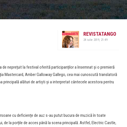
REVISTATANGO
24 iulie 2019, 21:49
 de neprețuit la festival oferită participanților a însemnat și o premieră
ația Mastercard, Amber Galloway Gallego, cea mai cunoscută translatoră
 principală alături de artiști și a interpretat cântecele acestora pentru
rsoane cu deficiențe de auz s-au putut bucura de muzică în toate
i, de la porțile de acces până la scena principală. Astfel, Electric Castle,