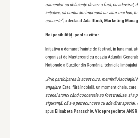
oamenilor cu deficiențe de auz a fost, cu adevărat, d
inițiative, să conturăm împreună un viitor mai bun, în
concerte”
, a declarat
Ada Iftodi, Marketing Mana
Noi posibilități pentru viitor
Inițiativa a demarat înainte de festival, în luna mai
organizat de Mastercard cu ocazia Adunării Generale a
Naționale a Surzilor din România, tehnicile limbajului 
„Prin participarea la acest curs, membrii Asociației 
angajare
. Este, fără îndoială, un moment cheie, care 
scenei atunci când concertele au fost traduse, și a p
siguranță, că s-a petrecut ceva cu adevărat special. 
spus
Elisabeta Paraschiv, Vicepreședinte ANSR