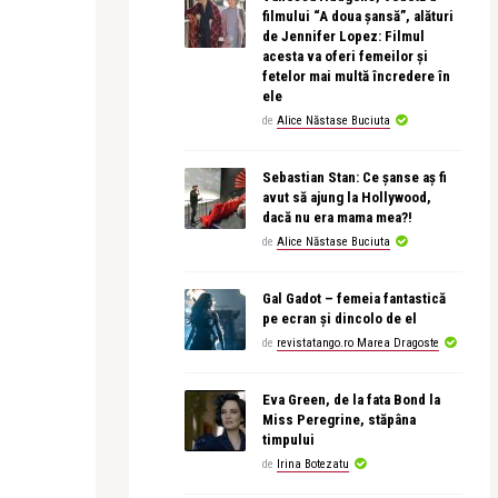
filmului “A doua șansă”, alături
de Jennifer Lopez: Filmul
acesta va oferi femeilor și
fetelor mai multă încredere în
ele
de
Alice Năstase Buciuta
Sebastian Stan: Ce șanse aș fi
avut să ajung la Hollywood,
dacă nu era mama mea?!
de
Alice Năstase Buciuta
Gal Gadot – femeia fantastică
pe ecran și dincolo de el
de
revistatango.ro Marea Dragoste
Eva Green, de la fata Bond la
Miss Peregrine, stăpâna
timpului
de
Irina Botezatu