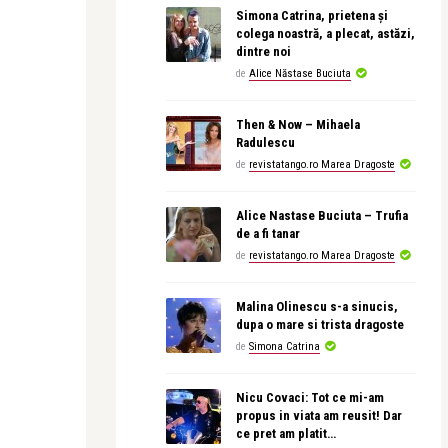
Simona Catrina, prietena și
colega noastră, a plecat, astăzi,
dintre noi
de
Alice Năstase Buciuta
Then & Now – Mihaela
Radulescu
de
revistatango.ro Marea Dragoste
Alice Nastase Buciuta – Trufia
de a fi tanar
de
revistatango.ro Marea Dragoste
Malina Olinescu s-a sinucis,
dupa o mare si trista dragoste
de
Simona Catrina
Nicu Covaci: Tot ce mi-am
propus in viata am reusit! Dar
ce pret am platit…