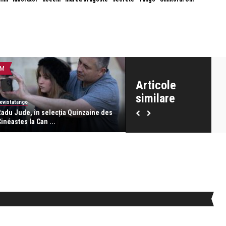
LM
FILM
Articole
similare
evistatango
revistatango
Radu Jude, în selecția Quinzaine des
𝐹𝑗𝑜𝑟𝑑 în regia lui Cristian M
inéastes la Can ...
...