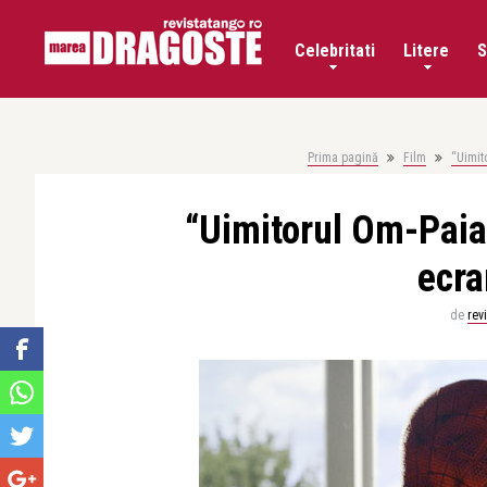
Celebritati
Litere
S
Prima pagină
Film
“Uimit
“Uimitorul Om-Paia
ecra
de
rev