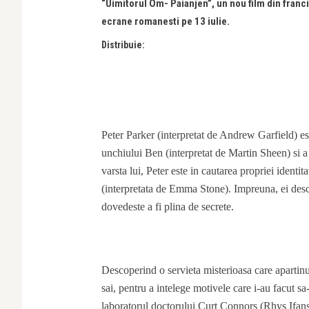
“Uimitorul Om- Paianjen”, un nou film din fran
ecrane romanesti pe 13 iulie.
Distribuie:
Peter Parker (interpretat de Andrew Garfield) este
unchiului Ben (interpretat de Martin Sheen) si a 
varsta lui, Peter este in cautarea propriei identi
(interpretata de Emma Stone). Impreuna, ei desco
dovedeste a fi plina de secrete.
Descoperind o servieta misterioasa care apartinus
sai, pentru a intelege motivele care i-au facut sa
laboratorul doctorului Curt Connors (Rhys Ifans), 