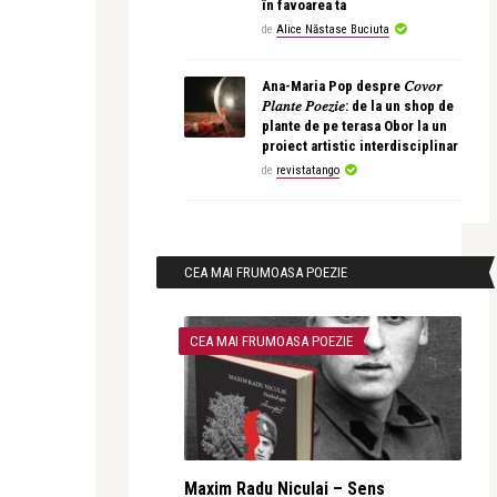
în favoarea ta
de
Alice Năstase Buciuta
Ana-Maria Pop despre 𝐶𝑜𝑣𝑜𝑟
𝑃𝑙𝑎𝑛𝑡𝑒 𝑃𝑜𝑒𝑧𝑖𝑒: de la un shop de
plante de pe terasa Obor la un
proiect artistic interdisciplinar
de
revistatango
CEA MAI FRUMOASA POEZIE
CEA MAI FRUMOASA POEZIE
Maxim Radu Niculai – Sens