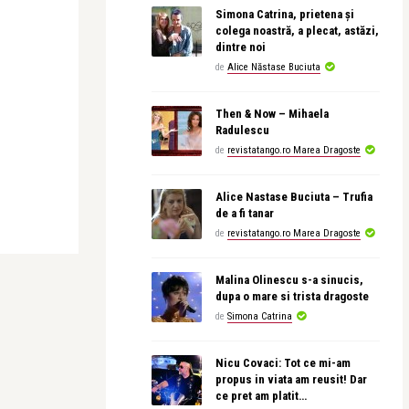
Simona Catrina, prietena și
colega noastră, a plecat, astăzi,
dintre noi
de
Alice Năstase Buciuta
Then & Now – Mihaela
Radulescu
de
revistatango.ro Marea Dragoste
Alice Nastase Buciuta – Trufia
de a fi tanar
de
revistatango.ro Marea Dragoste
Malina Olinescu s-a sinucis,
dupa o mare si trista dragoste
de
Simona Catrina
Nicu Covaci: Tot ce mi-am
propus in viata am reusit! Dar
ce pret am platit…