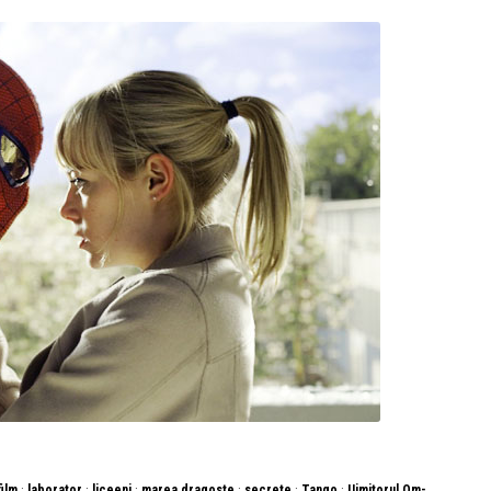
·
·
·
·
·
·
film
laborator
liceeni
marea dragoste
secrete
Tango
Uimitorul Om-