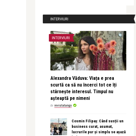
INTERVIURI
INTERVIURI
Alexandra Văduva: Viața e prea
scurtă ca să nu încerci tot ce îți
stârnește interesul. Timpul nu
așteaptă pe nimeni
de
revistatango
Cosmin Filipaș: Când susții un
business curat, asumat,
lucrurile pur și simplu se așază