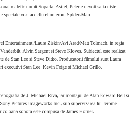
onaj malefic numit Soparla. Astfel, Peter e nevoit sa ia niste
sale speciale vor face din el un erou, Spider-Man.
el Entertainment /Laura Ziskin/Avi Arad/Matt Tolmach, in regia
anderbilt, Alvin Sargent si Steve Kloves. Subiectul este realizat
te de Stan Lee si Steve Ditko. Producatorii filmului sunt Laura
ri executivi Stan Lee, Kevin Feige si Michael Grillo.
enografia de J. Michael Riva, iar montajul de Alan Edward Bell si
de Sony Pictures Imageworks Inc., sub supervizarea lui Jerome
ar coloana sonora este compusa de James Horner.