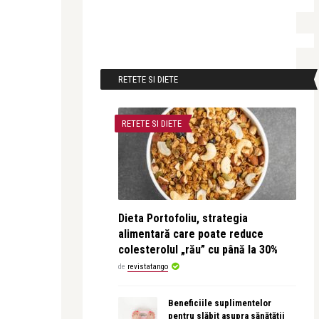
RETETE SI DIETE
RETETE SI DIETE
Dieta Portofoliu, strategia
alimentară care poate reduce
colesterolul „rău” cu până la 30%
de
revistatango
Beneficiile suplimentelor
pentru slăbit asupra sănătății