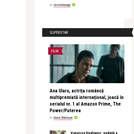
de
revistatango
SUPERSTAR
FILM
Ana Ularu, actrița româncă
multipremiată internațional, joacă în
serialul nr. 1 al Amazon Prime, The
Power/Puterea
de
Ilona Năstase
Vanessa Hudgens, vedetă a