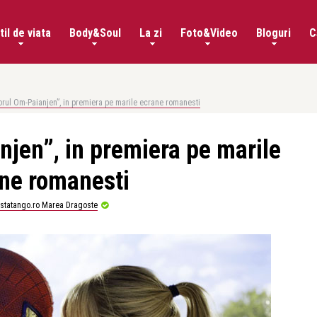
til de viata
Body&Soul
La zi
Foto&Video
Bloguri
C
orul Om-Paianjen”, in premiera pe marile ecrane romanesti
njen”, in premiera pe marile
ne romanesti
istatango.ro Marea Dragoste