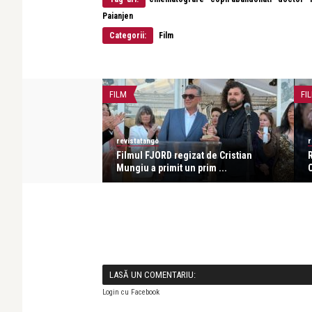
Paianjen
Categorii:
Film
FILM
FI
revistatango
r
i: Cred profund că
Filmul FJORD regizat de Cristian
 ...
Mungiu a primit un prim ...
C
LASĂ UN COMENTARIU:
Login cu Facebook