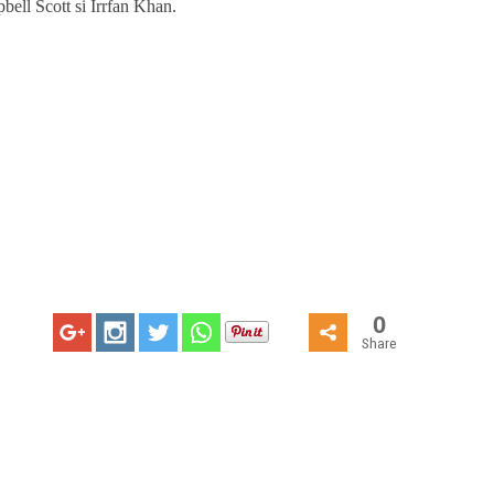
bell Scott si Irrfan Khan.
0
Share