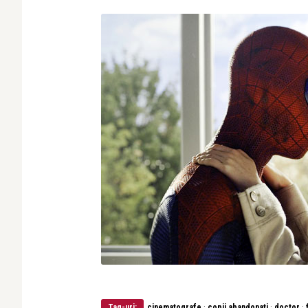
·
·
·
Tag-uri:
cinematografe
copii abandonati
doctor