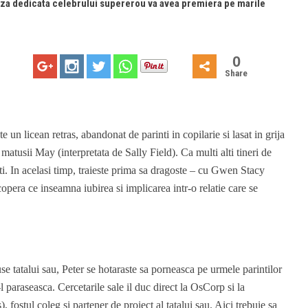
ciza dedicata celebrului supererou va avea premiera pe marile
0
Share
 un licean retras, abandonat de parinti in copilarie si lasat in grija
matusii May (interpretata de Sally Field). Ca multi alti tineri de
tati. In acelasi timp, traieste prima sa dragoste – cu Gwen Stacy
pera ce inseamna iubirea si implicarea intr-o relatie care se
e tatalui sau, Peter se hotaraste sa porneasca pe urmele parintilor
-l paraseasca. Cercetarile sale il duc direct la OsCorp si la
fostul coleg si partener de proiect al tatalui sau. Aici trebuie sa