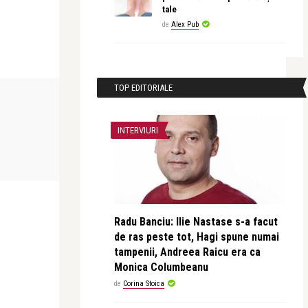
tale
de
Alex Pub
TOP EDITORIALE
FILM
FILM
INTERVIURI
revistatango
revistatango
ungiu, sele
The Madison, cu Michelle Pfeiffer și
Avatar Aang:
Kurt Russell în r ...
aerului – pre
Radu Banciu: Ilie Nastase s-a facut
de ras peste tot, Hagi spune numai
tampenii, Andreea Raicu era ca
Monica Columbeanu
de
Corina Stoica