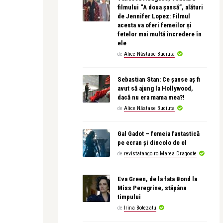
filmului “A doua șansă”, alături
de Jennifer Lopez: Filmul
acesta va oferi femeilor și
fetelor mai multă încredere în
ele
de
Alice Năstase Buciuta
Sebastian Stan: Ce șanse aș fi
avut să ajung la Hollywood,
dacă nu era mama mea?!
de
Alice Năstase Buciuta
Gal Gadot – femeia fantastică
pe ecran și dincolo de el
de
revistatango.ro Marea Dragoste
Eva Green, de la fata Bond la
Miss Peregrine, stăpâna
timpului
de
Irina Botezatu