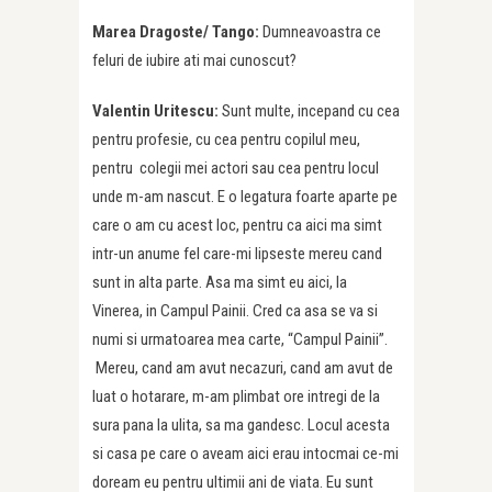
Marea Dragoste/ Tango:
Dumneavoastra ce
feluri de iubire ati mai cunoscut?
Valentin Uritescu:
Sunt multe, incepand cu cea
pentru profesie, cu cea pentru copilul meu,
pentru colegii mei actori sau cea pentru locul
unde m-am nascut. E o legatura foarte aparte pe
care o am cu acest loc, pentru ca aici ma simt
intr-un anume fel care-mi lipseste mereu cand
sunt in alta parte. Asa ma simt eu aici, la
Vinerea, in Campul Painii. Cred ca asa se va si
numi si urmatoarea mea carte, “Campul Painii”.
Mereu, cand am avut necazuri, cand am avut de
luat o hotarare, m-am plimbat ore intregi de la
sura pana la ulita, sa ma gandesc. Locul acesta
si casa pe care o aveam aici erau intocmai ce-mi
doream eu pentru ultimii ani de viata. Eu sunt