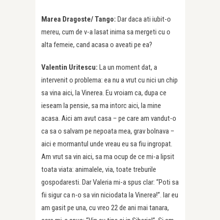
Marea Dragoste/ Tango:
Dar daca ati iubit-o
mereu, cum de v-a lasat inima sa mergeti cu o
alta femeie, cand acasa o aveati pe ea?
Valentin Uritescu:
La un moment dat, a
intervenit o problema: ea nu a vrut cu nici un chip
sa vina aici, la Vinerea. Eu vroiam ca, dupa ce
ieseam la pensie, sa ma intorc aici, la mine
acasa. Aici am avut casa – pe care am vandut-o
ca sa o salvam pe nepoata mea, grav bolnava –
aici e mormantul unde vreau eu sa fiu ingropat.
Am vrut sa vin aici, sa ma ocup de ce mi-a lipsit
toata viata: animalele, via, toate treburile
gospodaresti. Dar Valeria mi-a spus clar: “Poti sa
fii sigur ca n-o sa vin niciodata la Vinerea!”. Iar eu
am gasit pe una, cu vreo 22 de ani mai tanara,