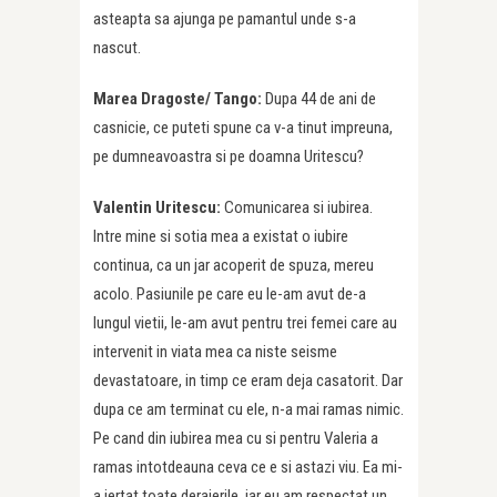
asteapta sa ajunga pe pamantul unde s-a
nascut.
Marea Dragoste/ Tango:
Dupa 44 de ani de
casnicie, ce puteti spune ca v-a tinut impreuna,
pe dumneavoastra si pe doamna Uritescu?
Valentin Uritescu:
Comunicarea si iubirea.
Intre mine si sotia mea a existat o iubire
continua, ca un jar acoperit de spuza, mereu
acolo. Pasiunile pe care eu le-am avut de-a
lungul vietii, le-am avut pentru trei femei care au
intervenit in viata mea ca niste seisme
devastatoare, in timp ce eram deja casatorit. Dar
dupa ce am terminat cu ele, n-a mai ramas nimic.
Pe cand din iubirea mea cu si pentru Valeria a
ramas intotdeauna ceva ce e si astazi viu. Ea mi-
a iertat toate deraierile, iar eu am respectat un