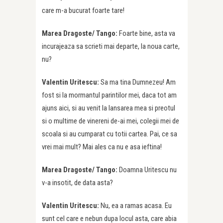
care m-a bucurat foarte tare!
Marea Dragoste/ Tango:
Foarte bine, asta va
incurajeaza sa scrieti mai departe, la noua carte,
nu?
Valentin Uritescu:
Sa ma tina Dumnezeu! Am
fost si la mormantul parintilor mei, daca tot am
ajuns aici, si au venit la lansarea mea si preotul
si o multime de vinereni de-ai mei, colegii mei de
scoala si au cumparat cu totii cartea. Pai, ce sa
vrei mai mult? Mai ales ca nu e asa ieftina!
Marea Dragoste/ Tango:
Doamna Uritescu nu
v-a insotit, de data asta?
Valentin Uritescu:
Nu, ea a ramas acasa. Eu
sunt cel care e nebun dupa locul asta, care abia