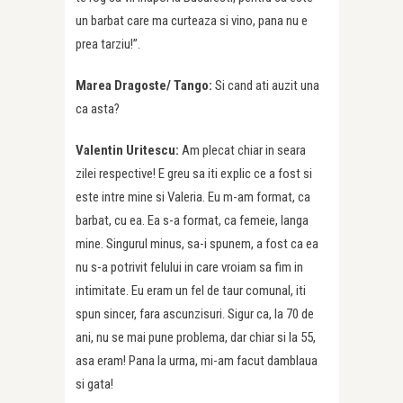
un barbat care ma curteaza si vino, pana nu e
prea tarziu!”.
Marea Dragoste/ Tango:
Si cand ati auzit una
ca asta?
Valentin Uritescu:
Am plecat chiar in seara
zilei respective! E greu sa iti explic ce a fost si
este intre mine si Valeria. Eu m-am format, ca
barbat, cu ea. Ea s-a format, ca femeie, langa
mine. Singurul minus, sa-i spunem, a fost ca ea
nu s-a potrivit felului in care vroiam sa fim in
intimitate. Eu eram un fel de taur comunal, iti
spun sincer, fara ascunzisuri. Sigur ca, la 70 de
ani, nu se mai pune problema, dar chiar si la 55,
asa eram! Pana la urma, mi-am facut damblaua
si gata!