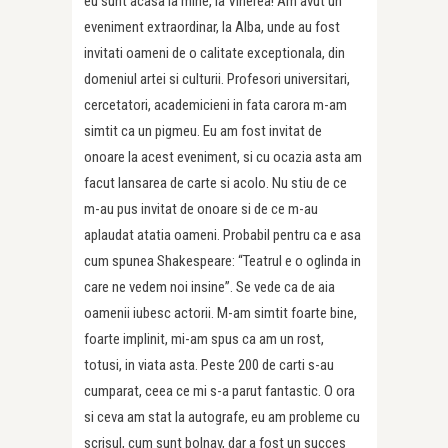
eu sunt acasa la mine, la Vinerea! Am avut un
eveniment extraordinar, la Alba, unde au fost
invitati oameni de o calitate exceptionala, din
domeniul artei si culturii. Profesori universitari,
cercetatori, academicieni in fata carora m-am
simtit ca un pigmeu. Eu am fost invitat de
onoare la acest eveniment, si cu ocazia asta am
facut lansarea de carte si acolo. Nu stiu de ce
m-au pus invitat de onoare si de ce m-au
aplaudat atatia oameni. Probabil pentru ca e asa
cum spunea Shakespeare: “Teatrul e o oglinda in
care ne vedem noi insine”. Se vede ca de aia
oamenii iubesc actorii. M-am simtit foarte bine,
foarte implinit, mi-am spus ca am un rost,
totusi, in viata asta. Peste 200 de carti s-au
cumparat, ceea ce mi s-a parut fantastic. O ora
si ceva am stat la autografe, eu am probleme cu
scrisul, cum sunt bolnav, dar a fost un succes