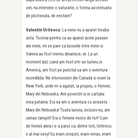
om, nu intervine o saturatie, o forma accentuata
de plictiseala, de nestare?
Valentin Uritescu:
La mine nu a aparut treaba
asta. Tocmai pentru ca au aparut acele pasiuni
ale mele, mi se pare ca lucrurile intre mine si
Valeria au fost mereu dinamice, vii. La un
moment dat, cand am fost intr-un turneu in
America, am fost pe punctul sa am o aventura
incredibila. Ne intorsesem din Canada si eram la
New York, unde m-a agatat, la propriu, o femeie,
Mary din Nebraska. Am povestit si in cartulia
mea patania. Era sa am o aventura cu aceasta
Mary din Nebraska! Toata lumea, inclusiv eu, am
ramas tampiti! Era o femeie misto de tot! Cum
de femeii aleia i s-a parut ca, dintre toti, Uritescu
e al mai sexy! Eu eram oropsit, eram neras, eram