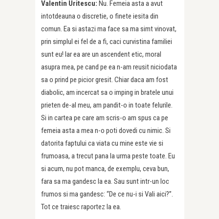
Valentin Uritescu:
Nu. Femeia asta a avut
intotdeauna o discretie, o finete iesita din
comun. Ea si astazi ma face sa ma simt vinovat,
prin simplul ei fel de a fi, caci curvistina familiei
sunt eu! Iar ea are un ascendent etic, moral
asupra mea, pe cand pe ea n-am reusit niciodata
sa o prind pe picior gresit. Chiar daca am fost
diabolic, am incercat sa o imping in bratele unui
prieten de-al meu, am pandit-o in toate felurile.
Si in cartea pe care am scris-o am spus ca pe
femeia asta a mea n-o poti dovedi cu nimic. Si
datorita faptului ca viata cu mine este vie si
frumoasa, a trecut pana la urma peste toate. Eu
si acum, nu pot manca, de exemplu, ceva bun,
fara sa ma gandesc la ea. Sau sunt intr-un loc
frumos si ma gandesc: “De ce nu-i si Vali aici?”.
Tot ce traiesc raportez la ea.