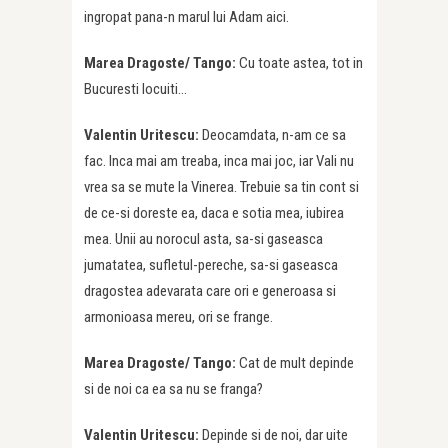
ingropat pana-n marul lui Adam aici.
Marea Dragoste/ Tango:
Cu toate astea, tot in
Bucuresti locuiti…
Valentin Uritescu:
Deocamdata, n-am ce sa
fac. Inca mai am treaba, inca mai joc, iar Vali nu
vrea sa se mute la Vinerea. Trebuie sa tin cont si
de ce-si doreste ea, daca e sotia mea, iubirea
mea. Unii au norocul asta, sa-si gaseasca
jumatatea, sufletul-pereche, sa-si gaseasca
dragostea adevarata care ori e generoasa si
armonioasa mereu, ori se frange.
Marea Dragoste/ Tango:
Cat de mult depinde
si de noi ca ea sa nu se franga?
Valentin Uritescu:
Depinde si de noi, dar uite