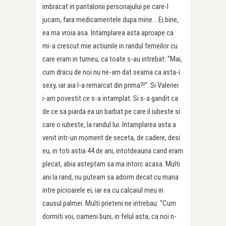
imbracat in pantalonii personajului pe care-l
jucam, fara medicamentele dupa mine… Ei bine,
ea ma vroia asa. Intamplarea asta aproape ca
mi-a crescut mie actiunile in randul femeilor cu
care eram in turneu, ca toate s-au intrebat: “Mai,
cum dracu de noi nu ne-am dat seama ca asta-i
sexy, iar aia l-a remarcat din prima?!”. Si Valeriei
i-am povestit ce s-a intamplat. Si s-a gandit ca
de ce sa piarda ea un barbat pe care il iubeste si
care o iubeste, la randul lui. Intamplarea asta a
venit intr-un moment de seceta, de cadere, desi
eu, in toti astia 44 de ani, intotdeauna cand eram
plecat, abia asteptam sa ma intorc acasa. Multi
ani la rand, nu puteam sa adorm decat cu mana
intre picioarele ei, iar ea cu calcaiul meu in
causul palmei. Multi prieteni ne intrebau: “Cum
dormiti voi, oameni buni, in felul asta, ca noi n-