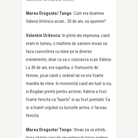
Marea Dragoste/ Tango:
Cum era doamna
Valeria Uritescu acum…30 de ani, sa spunem?
Valentin Uritescu:
In primii ani impreuna, cand
eram in turneu, o multime de oameni vroiau sa
faca cunostinta cu mine pe la diverse
evenimente, doar ca sa o cunoasca si pe Valeria.
La 30 de ani, era superba, o frumusete de
femeie, picai cand o vedeai! Iar ea era foarte
mandra de mine. In momentul cand am luat si eu,
si Bogdan premii pentru actorie, Valeria a fost
foarte fericita ca “baietii” ei au fost premiati. Ea
si-a hranit orgoliul cu lucrurile astea, o faceau
fericita.
Marea Dragoste/ Tango:
Vreau sa va intreb,
dupa atatea zeci de ani petrecuti langa acelasi