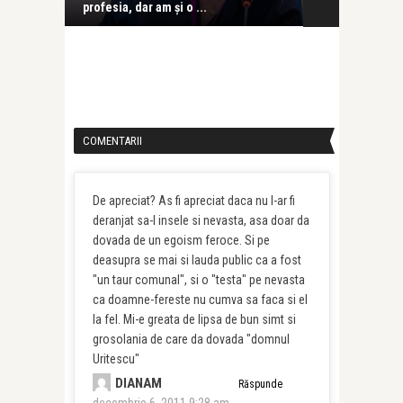
profesia, dar am și o ...
venit exact când tre ...
COMENTARII
De apreciat? As fi apreciat daca nu l-ar fi
deranjat sa-l insele si nevasta, asa doar da
dovada de un egoism feroce. Si pe
deasupra se mai si lauda public ca a fost
"un taur comunal", si o "testa" pe nevasta
ca doamne-fereste nu cumva sa faca si el
la fel. Mi-e greata de lipsa de bun simt si
grosolania de care da dovada "domnul
Uritescu"
DIANAM
Răspunde
decembrie 6, 2011 9:28 am