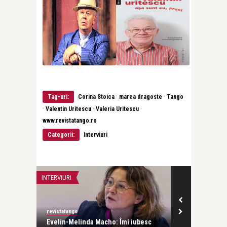
·
·
Tag-uri:
Corina Stoica
marea dragoste
Tango
·
·
·
Valentin Uritescu
Valeria Uritescu
www.revistatango.ro
Categorii:
Interviuri
INTERVIURI
INTERVIURI
revistatango
Alice Năstase Buciuta
Evelin-Melinda Macho: Îmi iubesc
Mihaela Rădulescu: Iub