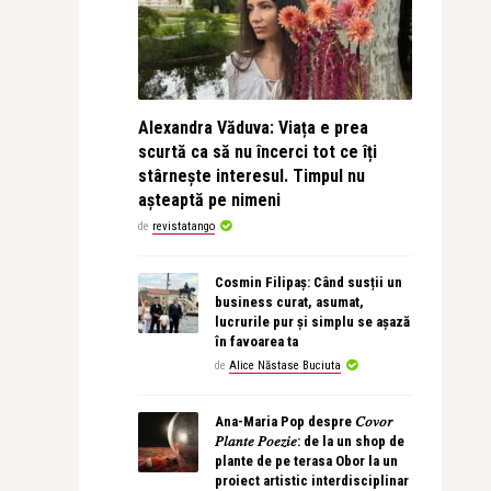
Alexandra Văduva: Viața e prea
scurtă ca să nu încerci tot ce îți
stârnește interesul. Timpul nu
așteaptă pe nimeni
de
revistatango
Cosmin Filipaș: Când susții un
business curat, asumat,
lucrurile pur și simplu se așază
în favoarea ta
de
Alice Năstase Buciuta
Ana-Maria Pop despre 𝐶𝑜𝑣𝑜𝑟
𝑃𝑙𝑎𝑛𝑡𝑒 𝑃𝑜𝑒𝑧𝑖𝑒: de la un shop de
plante de pe terasa Obor la un
proiect artistic interdisciplinar