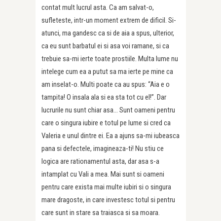
contat mult lucrul asta. Ca am salvat-o,
sufleteste, intr-un moment extrem de dificil. Si-
atunci, ma gandesc ca si de aia a spus, ulterior,
ca eu sunt barbatul ei si asa voi ramane, si ca
trebuie sa-mi ierte toate prostiile. Multa lume nu
intelege cum ea a putut sa ma ierte pe mine ca
am inselat-o. Multi poate ca au spus: “Aia e o
tampita! O insala ala si ea sta tot cu el!”. Dar
lucrurile nu sunt chiar asa… Sunt oameni pentru
care o singura iubire e totul pe lume si cred ca
Valeria e unul dintre ei. Ea a ajuns sa-mi iubeasca
pana si defectele, imagineaza-ti! Nu stiu ce
logica are rationamentul asta, dar asa s-a
intamplat cu Vali a mea. Mai sunt si oameni
pentru care exista mai multe iubiri si o singura
mare dragoste, in care investesc totul si pentru
care sunt in stare sa traiasca si sa moara.