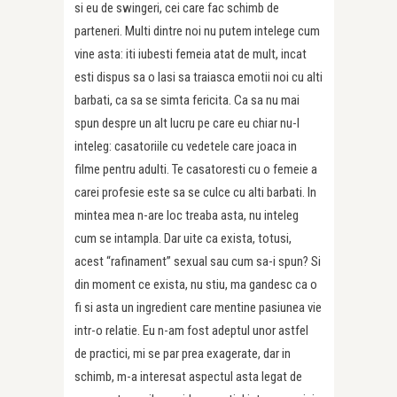
si eu de swingeri, cei care fac schimb de
parteneri. Multi dintre noi nu putem intelege cum
vine asta: iti iubesti femeia atat de mult, incat
esti dispus sa o lasi sa traiasca emotii noi cu alti
barbati, ca sa se simta fericita. Ca sa nu mai
spun despre un alt lucru pe care eu chiar nu-l
inteleg: casatoriile cu vedetele care joaca in
filme pentru adulti. Te casatoresti cu o femeie a
carei profesie este sa se culce cu alti barbati. In
mintea mea n-are loc treaba asta, nu inteleg
cum se intampla. Dar uite ca exista, totusi,
acest “rafinament” sexual sau cum sa-i spun? Si
din moment ce exista, nu stiu, ma gandesc ca o
fi si asta un ingredient care mentine pasiunea vie
intr-o relatie. Eu n-am fost adeptul unor astfel
de practici, mi se par prea exagerate, dar in
schimb, m-a interesat aspectul asta legat de