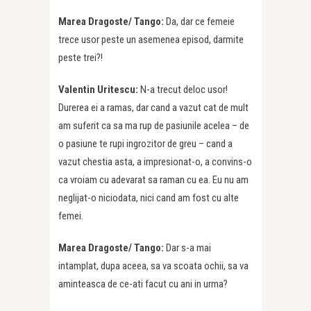
Marea Dragoste/ Tango:
Da, dar ce femeie
trece usor peste un asemenea episod, darmite
peste trei?!
Valentin Uritescu:
N-a trecut deloc usor!
Durerea ei a ramas, dar cand a vazut cat de mult
am suferit ca sa ma rup de pasiunile acelea – de
o pasiune te rupi ingrozitor de greu – cand a
vazut chestia asta, a impresionat-o, a convins-o
ca vroiam cu adevarat sa raman cu ea. Eu nu am
neglijat-o niciodata, nici cand am fost cu alte
femei.
Marea Dragoste/ Tango:
Dar s-a mai
intamplat, dupa aceea, sa va scoata ochii, sa va
aminteasca de ce-ati facut cu ani in urma?