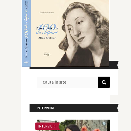
CAUTĂ ÎN SITE
INTERVIURI
INTERVIURI