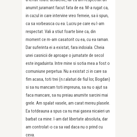
anumit juramant facut fata de ea. M-a rugat ca,
in cazul in care intervine vreo femeie, sa ii spun,
ca sa vorbeasca cu ea. Lucru pe care eu l-am
respectat. Vali a stiut foarte bine ca, din
moment ce m-am casatorit cu ea, cu ea raman.
Dar suferinta ei a existat, fara indoiala. Cheia
unei casnicii de aproape o jumatate de secol
este ingaduinta. Intre mine si sotia mea a fost o
comuniune perpetua. Nu a existat zi in care sa
fim acasa, toti trei (n.r.alaturi de fiul lor, Bogdan)
si sa nu mancam toti impreuna, sa nu o ajut sa
faca mancare, sa nu preiau anumite sarcini mai
grele. Am spalat vasele, am carat mereu plasele.
Ea totdeauna a spus ca nu mai gasea nicaieri un
barbat ca mine. I-am dat libertate absoluta, dar
am controlat-o ca sa vad daca nu o prind cu
ceva.