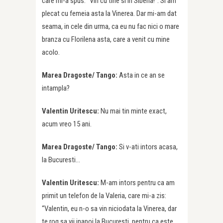
care mi-a spus: “Vin cu tine si in Siberia!”. Si am
plecat cu femeia asta la Vinerea. Dar mi-am dat
seama, in cele din urma, ca eu nu fac nici o mare
branza cu Florilena asta, care a venit cu mine
acolo.
Marea Dragoste/ Tango:
Asta in ce an se
intampla?
Valentin Uritescu:
Nu mai tin minte exact,
acum vreo 15 ani.
Marea Dragoste/ Tango:
Si v-ati intors acasa,
la Bucuresti…
Valentin Uritescu:
M-am intors pentru ca am
primit un telefon de la Valeria, care mi-a zis:
“Valentin, eu n-o sa vin niciodata la Vinerea, dar
te rog sa vii inapoi la Bucuresti, pentru ca este