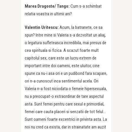
Marea Dragoste/ Tango:
Cum s-a schimbat
relatia voastra in ultimii ani?
Valentin Uritescu:
Acum, la batranete, ce sa
spun? Intre mine si Valeria s-a dezvoltat un aliaj,
o legatura sufleteasca incredibila, mai presus de
cea spirituala si fizica. A scazut foarte mult
capitolul sex, care este un lucru extrem de
important intre doi oameni, este uluitor, cine
spune ca nu-i asa ori e un pudibond fara scapare,
ori n-a cunoscut inca sentimentul acela. Ori
Valeria n-a fost niciodata o femeie hipersexuala,
nu a preocupat-o extraordinar de tare aspectul
asta. Sunt femei pentru care sexul e primordial,
femei care cauta placeri si senzatii de tot felul…
Sunt oameni foarte excentrici in privinta asta. La
noi nu cred ca exista, dar in strainatate am auzit