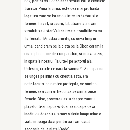
sex, pentru ca il consider esential intr-o casnicie
trainica. Pana la urma, este cea mai profunda
legatura care se intampla intre un barbat si o
femeie. In rest, si acum, la batranete, m-am
straduit sa-i ofer Valeriei toate conditiile ca sa
fie fericita. Mi-aduc aminte, cu ceva timp in
urma, cand eram pe la piata pe la Obor, caram la
niste plase pline de cumparaturi, si cineva a zis,
in spatele nostru: “Ia uite-l pe actorul ala,
Uritescu, ia uite ce cara la sacose!”. Si ea parca
se ungea pe inima cu chestia asta, era
satisfacuta, se simtea protejata, se simtea
femeie, asa cum ar trebui sa se simta orice
femeie. Bine, povestea asta despre caratul
plaselor ti-am spus-o doar asa, ca pe ceva
inedit, ca doar nu a ramas Valeria langa mine o
viata intreaga doar pentru ca i-am carat
sacosele de la piata! (rade)