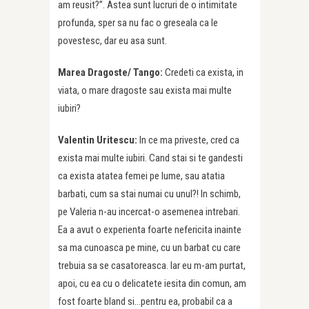
am reusit?”. Astea sunt lucruri de o intimitate
profunda, sper sa nu fac o greseala ca le
povestesc, dar eu asa sunt.
Marea Dragoste/ Tango:
Credeti ca exista, in
viata, o mare dragoste sau exista mai multe
iubiri?
Valentin Uritescu:
In ce ma priveste, cred ca
exista mai multe iubiri. Cand stai si te gandesti
ca exista atatea femei pe lume, sau atatia
barbati, cum sa stai numai cu unul?! In schimb,
pe Valeria n-au incercat-o asemenea intrebari.
Ea a avut o experienta foarte nefericita inainte
sa ma cunoasca pe mine, cu un barbat cu care
trebuia sa se casatoreasca. Iar eu m-am purtat,
apoi, cu ea cu o delicatete iesita din comun, am
fost foarte bland si…pentru ea, probabil ca a