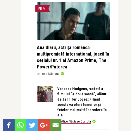
FILM
Ana Ularu, actrița româncă
multipremiată internațional, joacă în
serialul nr. 1 al Amazon Prime, The
Power/Puterea
de
Ilona Năstase
Vanessa Hudgens, vedetă a
filmului “A doua șansă”, alături
de Jennifer Lopez: Filmul
acesta va oferi femeilor și
fetelor mai multă încredere în
ele
de
Alice Năstase Buciuta