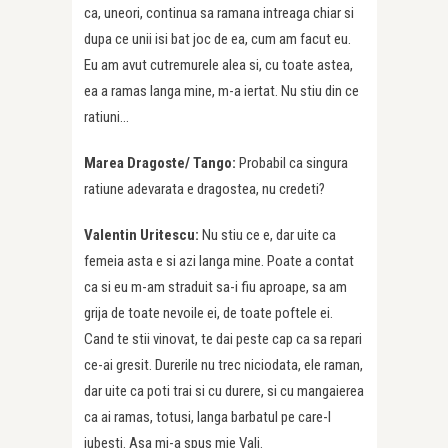
ca, uneori, continua sa ramana intreaga chiar si
dupa ce unii isi bat joc de ea, cum am facut eu.
Eu am avut cutremurele alea si, cu toate astea,
ea a ramas langa mine, m-a iertat. Nu stiu din ce
ratiuni…
Marea Dragoste/ Tango:
Probabil ca singura
ratiune adevarata e dragostea, nu credeti?
Valentin Uritescu:
Nu stiu ce e, dar uite ca
femeia asta e si azi langa mine. Poate a contat
ca si eu m-am straduit sa-i fiu aproape, sa am
grija de toate nevoile ei, de toate poftele ei.
Cand te stii vinovat, te dai peste cap ca sa repari
ce-ai gresit. Durerile nu trec niciodata, ele raman,
dar uite ca poti trai si cu durere, si cu mangaierea
ca ai ramas, totusi, langa barbatul pe care-l
iubesti. Asa mi-a spus mie Vali.