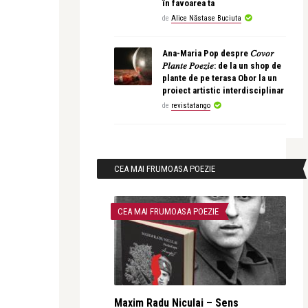
în favoarea ta
de
Alice Năstase Buciuta
Ana-Maria Pop despre 𝐶𝑜𝑣𝑜𝑟
𝑃𝑙𝑎𝑛𝑡𝑒 𝑃𝑜𝑒𝑧𝑖𝑒: de la un shop de
plante de pe terasa Obor la un
proiect artistic interdisciplinar
de
revistatango
CEA MAI FRUMOASA POEZIE
CEA MAI FRUMOASA POEZIE
Maxim Radu Niculai – Sens