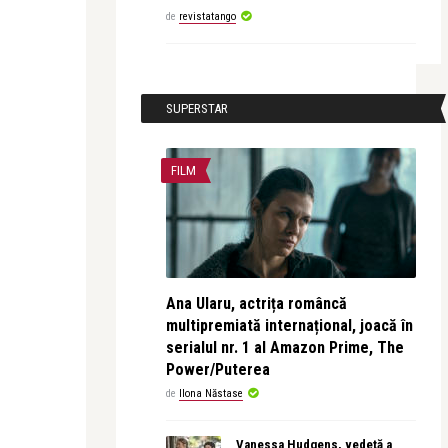
de
revistatango
SUPERSTAR
FILM
Ana Ularu, actrița româncă
multipremiată internațional, joacă în
serialul nr. 1 al Amazon Prime, The
Power/Puterea
de
Ilona Năstase
Vanessa Hudgens, vedetă a