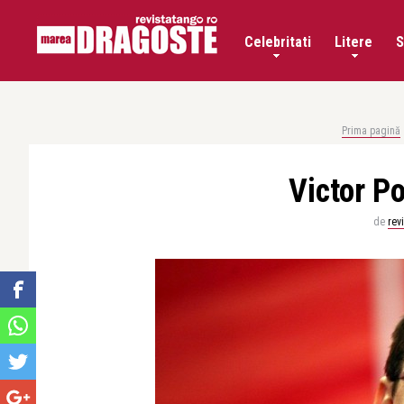
Celebritati
Litere
S
Prima pagină
Victor P
de
rev