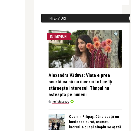
INTERVIURI
INTERVIURI
Alexandra Văduva: Viața e prea
scurtă ca să nu încerci tot ce îți
stârnește interesul. Timpul nu
așteaptă pe nimeni
de
revistatango
Cosmin Filipaș: Când susții un
business curat, asumat,
lucrurile pur și simplu se așază