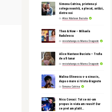
Simona Catrina, prietena și
Extraordinar
colega noastră, a plecat, astăzi,
care a gasit o
revistatango.ro Marea Dragoste
dintre noi
i Victor
Victor Ponta isi alina tristetea intr-un
de
Alice Năstase Buciuta
club de lux din ...
Then & Now – Mihaela
Radulescu
de
revistatango.ro Marea Dragoste
Alice Nastase Buciuta – Trufia
de a fi tanar
de
revistatango.ro Marea Dragoste
Malina Olinescu s-a sinucis,
dupa o mare si trista dragoste
de
Simona Catrina
Nicu Covaci: Tot ce mi-am
propus in viata am reusit! Dar
ce pret am platit…