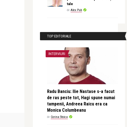
tale
de
Alex Pub
TOP EDITORIALE
INTERVIURI
Radu Banciu: Ilie Nastase s-a facut
de ras peste tot, Hagi spune numai
tampenii, Andreea Raicu era ca
Monica Columbeanu
de
Corina Stoica
STIRI
CRONICI PE BUN
revistatango.r