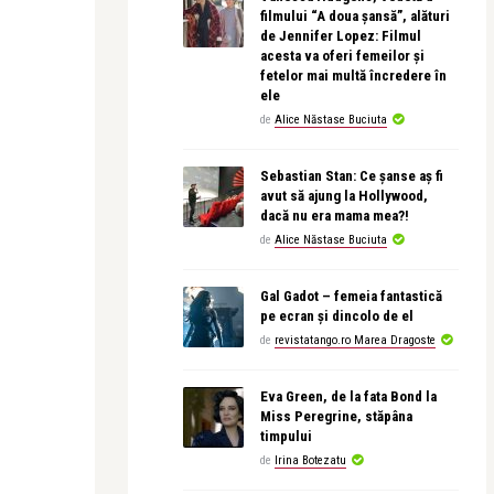
filmului “A doua șansă”, alături
de Jennifer Lopez: Filmul
acesta va oferi femeilor și
fetelor mai multă încredere în
ele
de
Alice Năstase Buciuta
Sebastian Stan: Ce șanse aș fi
avut să ajung la Hollywood,
dacă nu era mama mea?!
de
Alice Năstase Buciuta
Gal Gadot – femeia fantastică
pe ecran și dincolo de el
de
revistatango.ro Marea Dragoste
Eva Green, de la fata Bond la
Miss Peregrine, stăpâna
timpului
de
Irina Botezatu