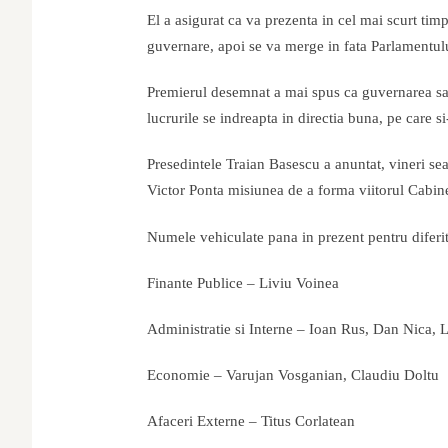
El a asigurat ca va prezenta in cel mai scurt ti
guvernare, apoi se va merge in fata Parlamentulu
Premierul desemnat a mai spus ca guvernarea sa
lucrurile se indreapta in directia buna, pe care si
Presedintele Traian Basescu a anuntat, vineri sea
Victor Ponta misiunea de a forma viitorul Cabine
Numele vehiculate pana in prezent pentru diferite
Finante Publice – Liviu Voinea
Administratie si Interne – Ioan Rus, Dan Nica, 
Economie – Varujan Vosganian, Claudiu Doltu
Afaceri Externe – Titus Corlatean