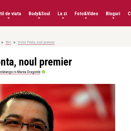
til de viata
Body&Soul
La zi
Foto&Video
Bloguri
C
Stiri
Victor Ponta, noul premier
onta, noul premier
istatango.ro Marea Dragoste