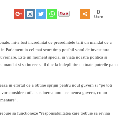
0
Share
ionale, mi-a fost incredintat de presedintele tarii un mandat de a
n Parlament in cel mai scurt timp posibil votul de investitura
uvernare. Este un moment special in viata noastra politica si
st mandat si sa incerc sa il duc la indeplinire cu toate puterile pana
za in efortul de a obtine sprijin pentru noul guvern si “pe toti
 si vor considera utila sustinerea unui asemenea guvern, cu un
lamentare”.
rebuie sa functioneze “responsabilitatea care trebuie sa revina