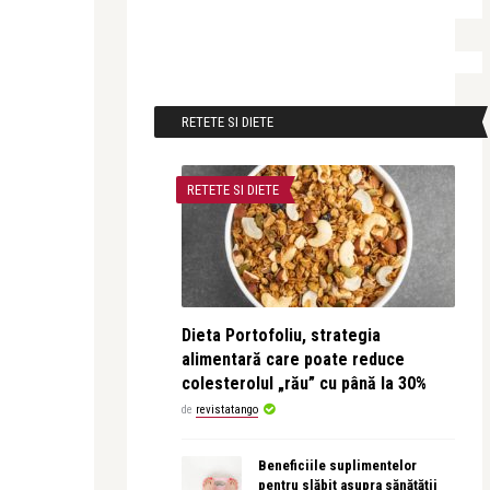
RETETE SI DIETE
RETETE SI DIETE
Dieta Portofoliu, strategia
alimentară care poate reduce
colesterolul „rău” cu până la 30%
de
revistatango
Beneficiile suplimentelor
pentru slăbit asupra sănătății