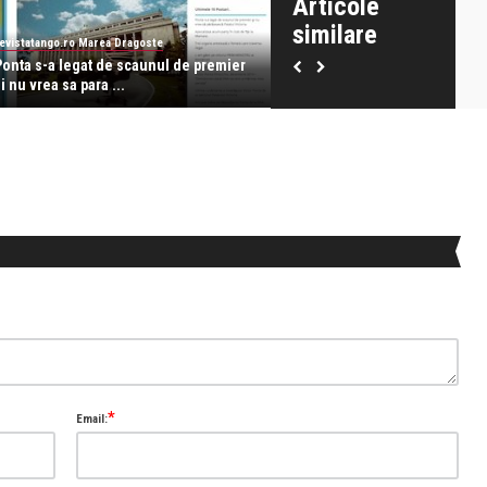
Articole
similare
evistatango.ro Marea Dragoste
revistatango.ro Marea Dragoste
Ponta s-a legat de scaunul de premier
Ultima cuvântare a tovarasulu
i nu vrea sa para ...
Ponta de la balco ...
*
Email: