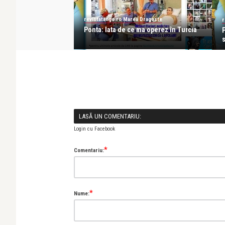
torul PRIM-MINISTRU
revistatango.ro Marea Dragoste
r
Ponta: Iata de ce ma operez în Turcia
s
LASĂ UN COMENTARIU:
Login cu Facebook
*
Comentariu:
*
Nume: