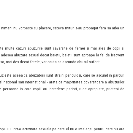
 nimeni nu vorbeste cu placere, cateva mituri s-au propagat fara sa aiba un
rte multe cazuri abuzurile sunt savarsite de femei si mai ales de copii si
 adesea abuzate sexual decat baietii, baietii sunt aproape la fel de frecvent
 insa, mai des decat fetele, vor cauta sa ascunda abuzul suferit.
z este aceea ca abuzatorii sunt straini periculosi, care se ascund in parcuri
l national sau international - arata ca majoritatea covarsitoare a abuzurilor
e persoane in care copiii au incredere: parinti, rude apropiate, prieteni de
ilului intr-o activitate sexuala pe care el nu o intelege, pentru care nu are