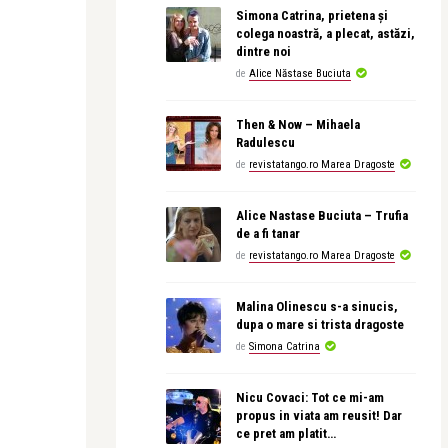
Simona Catrina, prietena și
colega noastră, a plecat, astăzi,
dintre noi
de
Alice Năstase Buciuta
Then & Now – Mihaela
Radulescu
de
revistatango.ro Marea Dragoste
Alice Nastase Buciuta – Trufia
de a fi tanar
de
revistatango.ro Marea Dragoste
Malina Olinescu s-a sinucis,
dupa o mare si trista dragoste
de
Simona Catrina
Nicu Covaci: Tot ce mi-am
propus in viata am reusit! Dar
ce pret am platit…