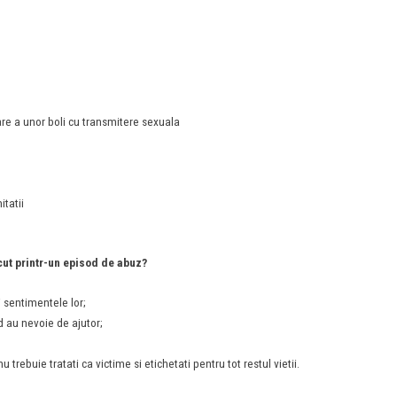
are a unor boli cu transmitere sexuala
itatii
ecut printr-un episod de abuz?
 sentimentele lor;
d au nevoie de ajutor;
 trebuie tratati ca victime si etichetati pentru tot restul vietii.