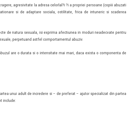
ere, agresivitate la adresa celorlal?i ?i a propriei persoane (copiii abuzati
lationare si de adaptare sociala, ostilitate, frica de intuneric si scaderea
ecte de natura sexuala, isi exprima afectiunea in moduri neadecvate pentru
ti sexuale, perpetuand astfel comportamentul abuziv.
abuzul are o durata si o intensitate mai mari, daca exista o componenta de
partea unui adult de incredere si – de preferat – ajutor specializat din partea
t include: