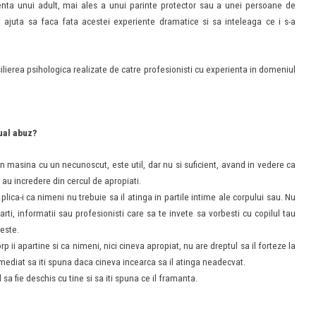
zenta unui adult, mai ales a unui parinte protector sau a unei persoane de
ate ajuta sa faca fata acestei experiente dramatice si sa inteleaga ce i s-a
lierea psihologica realizate de catre profesionisti cu experienta in domeniul
ual abuz?
 in masina cu un necunoscut, este util, dar nu si suficient, avand in vedere ca
 au incredere din cercul de apropiati.
lica-i ca nimeni nu trebuie sa il atinga in partile intime ale corpului sau. Nu
rti, informatii sau profesionisti care sa te invete sa vorbesti cu copilul tau
este.
p ii apartine si ca nimeni, nici cineva apropiat, nu are dreptul sa il forteze la
a imediat sa iti spuna daca cineva incearca sa il atinga neadecvat.
 sa fie deschis cu tine si sa iti spuna ce il framanta.