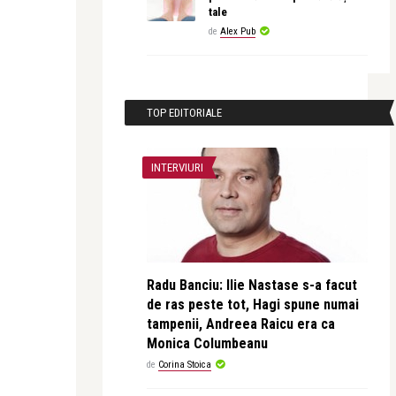
tale
de
Alex Pub
TOP EDITORIALE
INTERVIURI
Radu Banciu: Ilie Nastase s-a facut
de ras peste tot, Hagi spune numai
tampenii, Andreea Raicu era ca
Monica Columbeanu
de
Corina Stoica