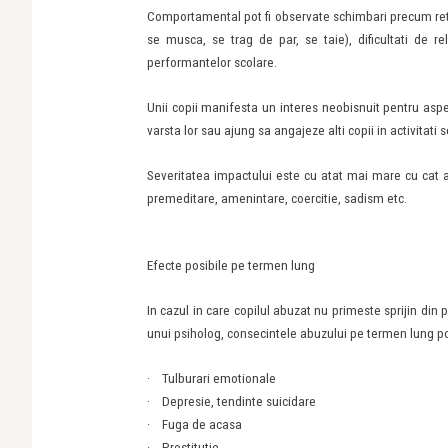
Comportamental pot fi observate schimbari precum retrag
se musca, se trag de par, se taie), dificultati de re
performantelor scolare.
Unii copii manifesta un interes neobisnuit pentru asp
varsta lor sau ajung sa angajeze alti copii in activita
Severitatea impactului este cu atat mai mare cu cat 
premeditare, amenintare, coercitie, sadism etc.
Efecte posibile pe termen lung
In cazul in care copilul abuzat nu primeste sprijin din 
unui psiholog, consecintele abuzului pe termen lung po
·
Tulburari emotionale
·
Depresie, tendinte suicidare
·
Fuga de acasa
·
Prostitutie