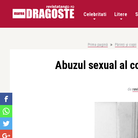
Celebritati
Litere
S
Prima pagină
Părinți și copii
Abuzul sexual al co
de
rev