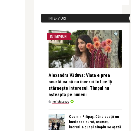
INTERVIURI
INTERVIURI
Alexandra Văduva: Viața e prea
scurtă ca să nu încerci tot ce îți
stârnește interesul. Timpul nu
așteaptă pe nimeni
de
revistatango
Cosmin Filipaș: Când susții un
business curat, asumat,
lucrurile pur și simplu se așază