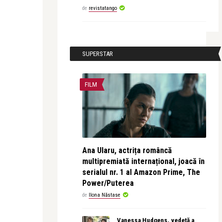
de
revistatango
SUPERSTAR
FILM
Ana Ularu, actrița româncă
multipremiată internațional, joacă în
serialul nr. 1 al Amazon Prime, The
Power/Puterea
de
Ilona Năstase
Vanessa Hudgens, vedetă a