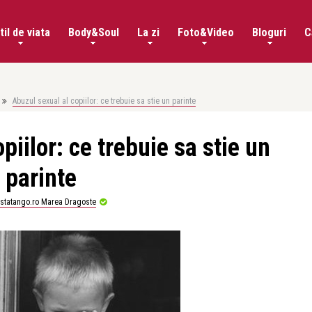
til de viata
Body&Soul
La zi
Foto&Video
Bloguri
C
Abuzul sexual al copiilor: ce trebuie sa stie un parinte
piilor: ce trebuie sa stie un
parinte
istatango.ro Marea Dragoste