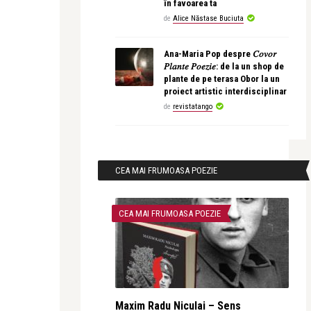
în favoarea ta
de
Alice Năstase Buciuta
Ana-Maria Pop despre 𝐶𝑜𝑣𝑜𝑟
𝑃𝑙𝑎𝑛𝑡𝑒 𝑃𝑜𝑒𝑧𝑖𝑒: de la un shop de
plante de pe terasa Obor la un
proiect artistic interdisciplinar
de
revistatango
CEA MAI FRUMOASA POEZIE
CEA MAI FRUMOASA POEZIE
Maxim Radu Niculai – Sens