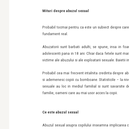
Mituri despre abuzul sexual
Probabil tocmai pentru ca este un subiect despre care
fundament real.
Abuzatorii sunt barbati adulti, se spune, insa in foa
adolescenti pana in 18 ani. Chiar daca fetele sunt mai
victime ale abuzului si ale exploatarii sexuale. Baietii
Probabil cea mai frecvent intalnita credinta despre abu
si ademenesc copiii cu bomboane. Statisticile – la nive
sexuale au loc in mediul familial si sunt savarsite d
familie, oameni care au mai usor acces la copii.
Ce este abuzul sexual
Abuzul sexual asupra copilului inseamna implicarea cop