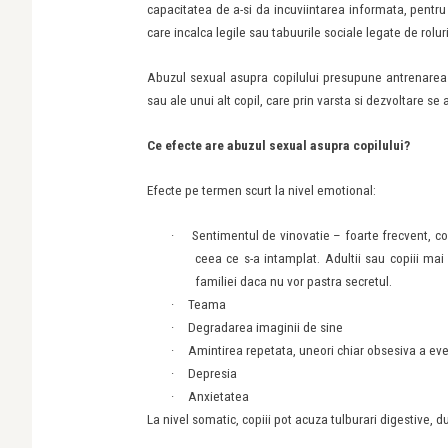
capacitatea de a-si da incuviintarea informata, pentru
care incalca legile sau tabuurile sociale legate de roluri
Abuzul sexual asupra copilului presupune antrenarea co
sau ale unui alt copil, care prin varsta si dezvoltare se
Ce efecte are abuzul sexual asupra copilului?
Efecte pe termen scurt la nivel emotional:
·
Sentimentul de vinovatie – foarte frecvent, cop
ceea ce s-a intamplat. Adultii sau copiii mai
familiei daca nu vor pastra secretul.
·
Teama
·
Degradarea imaginii de sine
·
Amintirea repetata, uneori chiar obsesiva a ev
·
Depresia
·
Anxietatea
La nivel somatic, copiii pot acuza tulburari digestive, d