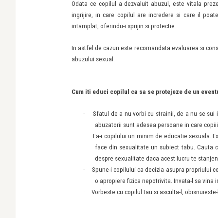
Odata ce copilul a dezvaluit abuzul, este vitala pre
ingrijire, in care copilul are incredere si care il po
intamplat, oferindu-i sprijin si protectie.
In astfel de cazuri este recomandata evaluarea si consi
abuzului sexual.
Cum iti educi copilul ca sa se protejeze de un event
·
Sfatul de a nu vorbi cu strainii, de a nu se sui
abuzatorii sunt adesea persoane in care copiii
·
Fa-i copilului un minim de educatie sexuala. Exp
face din sexualitate un subiect tabu. Cauta ca
despre sexualitate daca acest lucru te stanjen
·
Spune-i copilului ca decizia asupra propriului cor
o apropiere fizica nepotrivita. Invata-l sa vin
·
Vorbeste cu copilul tau si asculta-l, obisnuieste-l