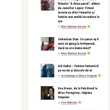
filmului “A doua șansă”, alături
de Jennifer Lopez: Filmul
acesta va oferi femeilor și
fetelor mai multă încredere în
ele
de
Alice Năstase Buciuta
Sebastian Stan: Ce șanse aș fi
avut să ajung la Hollywood,
dacă nu era mama mea?!
de
Alice Năstase Buciuta
Gal Gadot – femeia fantastică
pe ecran și dincolo de el
de
revistatango.ro Marea Dragoste
Eva Green, de la fata Bond la
Miss Peregrine, stăpâna
timpului
de
Irina Botezatu