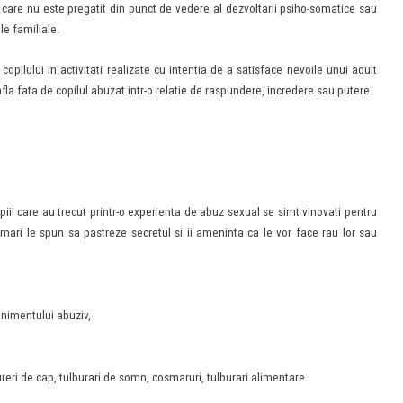
 care nu este pregatit din punct de vedere al dezvoltarii psiho-somatice sau
le familiale.
pilului in activitati realizate cu intentia de a satisface nevoile unui adult
 afla fata de copilul abuzat intr-o relatie de raspundere, incredere sau putere.
iii care au trecut printr-o experienta de abuz sexual se simt vinovati pentru
 mari le spun sa pastreze secretul si ii ameninta ca le vor face rau lor sau
enimentului abuziv,
ureri de cap, tulburari de somn, cosmaruri, tulburari alimentare.