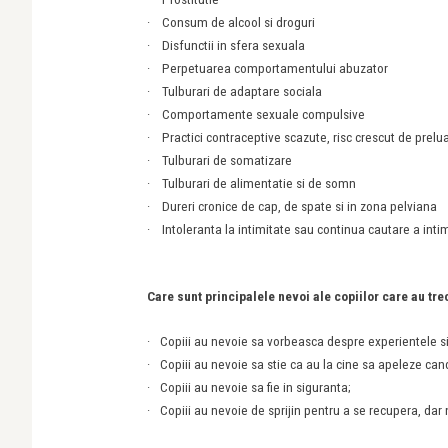
·
Consum de alcool si droguri
·
Disfunctii in sfera sexuala
·
Perpetuarea comportamentului abuzator
·
Tulburari de adaptare sociala
·
Comportamente sexuale compulsive
·
Practici contraceptive scazute, risc crescut de prelu
·
Tulburari de somatizare
·
Tulburari de alimentatie si de somn
·
Dureri cronice de cap, de spate si in zona pelviana
·
Intoleranta la intimitate sau continua cautare a intim
Care sunt principalele nevoi ale copiilor care au tr
·
Copiii au nevoie sa vorbeasca despre experientele si
·
Copiii au nevoie sa stie ca au la cine sa apeleze can
·
Copiii au nevoie sa fie in siguranta;
·
Copiii au nevoie de sprijin pentru a se recupera, dar nu