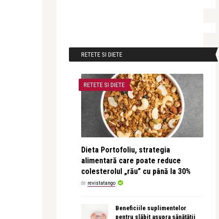
RETETE SI DIETE
RETETE SI DIETE
Dieta Portofoliu, strategia
alimentară care poate reduce
colesterolul „rău” cu până la 30%
de
revistatango
Beneficiile suplimentelor
pentru slăbit asupra sănătății