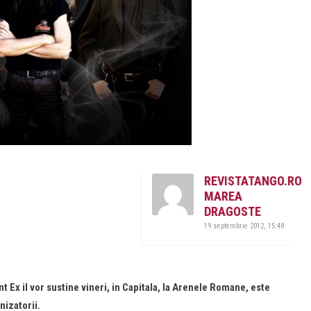
REVISTATANGO.RO
MAREA
DRAGOSTE
19 septembrie 2012, 15:48
 Ex il vor sustine vineri, in Capitala, la Arenele Romane, este
izatorii.