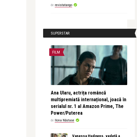
de
revistatango
SUPERSTAR
FILM
Ana Ularu, actrița româncă
multipremiată internațional, joacă în
serialul nr. 1 al Amazon Prime, The
Power/Puterea
de
Ilona Năstase
Vanessa Hudgens, vedetă a