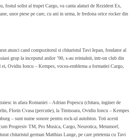
 fostul solist al trupei Cargo, va canta alaturi de Rezident Ex,
ne, unor piese pe care, cu ani in urma, le fredona orice rocker din
rut atunci cand compozitorul si chitaristul Tavi Iepan, fondator al
uiasi grup la inceputul anilor ’90, s-au reintalnit, intr-un club din
ul ei, Ovidiu Ioncu – Kempes, vocea-emblema a formatiei Cargo,
traiesc in afara Romaniei – Adrian Popescu (chitara, inginer de
Berlin, Florin Cvasa (percutie), la Timisoara, Ovidiu Ioncu – Kempes
amburg – sunt nume sonore pentru rock-ul autohton. Toti acesti
precum Progresiv TM, Pro Musica, Cargo, Neurotica, Metamorf,
aturat chitaristul german Matthias Lange, pe care prietenia cu Tavi