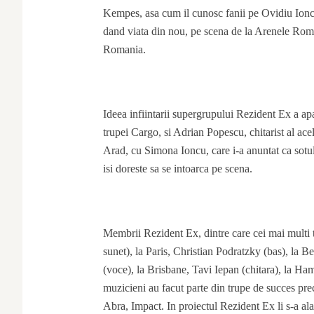
Kempes, asa cum il cunosc fanii pe Ovidiu Ioncu,
dand viata din nou, pe scena de la Arenele Roma
Romania.
Ideea infiintarii supergrupului Rezident Ex a apa
trupei Cargo, si Adrian Popescu, chitarist al acel
Arad, cu Simona Ioncu, care i-a anuntat ca sot
isi doreste sa se intoarca pe scena.
Membrii Rezident Ex, dintre care cei mai multi 
sunet), la Paris, Christian Podratzky (bas), la 
(voce), la Brisbane, Tavi Iepan (chitara), la H
muzicieni au facut parte din trupe de succes 
Abra, Impact. In proiectul Rezident Ex li s-a al