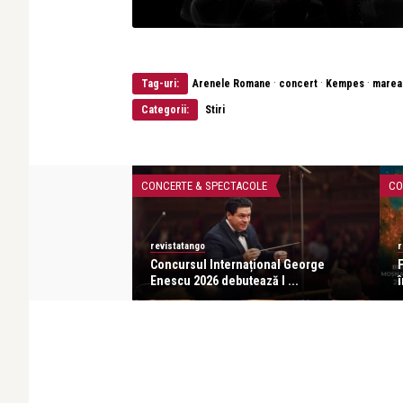
·
·
·
Tag-uri:
Arenele Romane
concert
Kempes
marea
Categorii:
Stiri
CONCERTE & SPECTACOLE
CO
revistatango
r
r – o seară de
Concursul Internațional George
af ...
Enescu 2026 debutează l ...
î