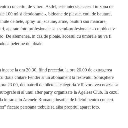
pentru concertul de vineri. Astfel, este interzis accesul in zona de
ste 100 ml si deodorante -, bidoane de plastic, cutii de bautura,
stinute de bete, spray-uri, scaune, arme, bauturi sau mancare,
ri, aparate foto profesionale sau semi-profesionale – cu obiectiv
deo. De asemenea, in caz de ploaie, accesul cu umbrele nu va fi
aduca pelerine de ploaie.
incepe la ora 20.30, fiind precedat, la ora 20.00 de extragerea
i cu doua chitare Fender si un abonament la festivalul Sonisphere
 ora 23.00, detinatorii de bilete la categoria VIP vor avea ocazia sa
e autografe si al unui after party organizate la Ageless Club. In cazul
e la intrarea in Arenele Romane, insotita de biletul pentru concert.
t” fiecare persoana trebuie sa aiba propriul aparat foto.