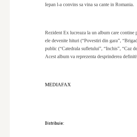
Iepan l-a convins sa vina sa cante in Romania.
Rezident Ex lucreaza la un album care contine p
ele devenite hituri (“Povestiri din gara”, “Briga
public (“Catedrala sufletului”, “Inchis”, “Caz d
Acest album va reprezenta desprinderea definit
MEDIAFAX
Distribuie: