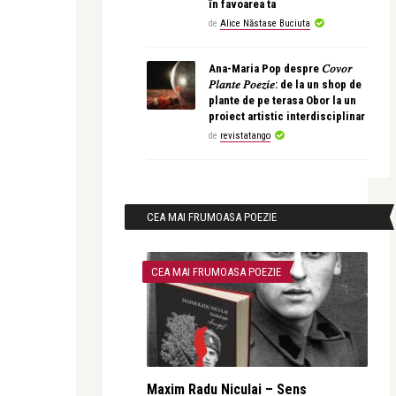
în favoarea ta
de
Alice Năstase Buciuta
Ana-Maria Pop despre 𝐶𝑜𝑣𝑜𝑟
𝑃𝑙𝑎𝑛𝑡𝑒 𝑃𝑜𝑒𝑧𝑖𝑒: de la un shop de
plante de pe terasa Obor la un
proiect artistic interdisciplinar
de
revistatango
CEA MAI FRUMOASA POEZIE
CEA MAI FRUMOASA POEZIE
Maxim Radu Niculai – Sens