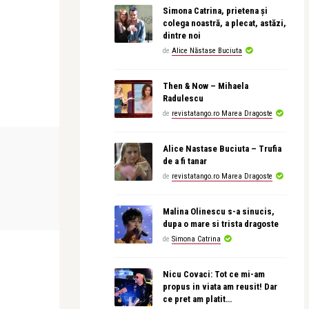
Simona Catrina, prietena și
colega noastră, a plecat, astăzi,
dintre noi
de
Alice Năstase Buciuta
Then & Now – Mihaela
Radulescu
de
revistatango.ro Marea Dragoste
CONCERTE & SPECTACOLE
CONCERTE & SP
Alice Nastase Buciuta – Trufia
de a fi tanar
de
revistatango.ro Marea Dragoste
Alice Năstase B
se s-a
Alexandra Dă
Malina Olinescu s-a sinucis,
am scris o pa
dupa o mare si trista dragoste
de
Simona Catrina
Nicu Covaci: Tot ce mi-am
propus in viata am reusit! Dar
ce pret am platit…