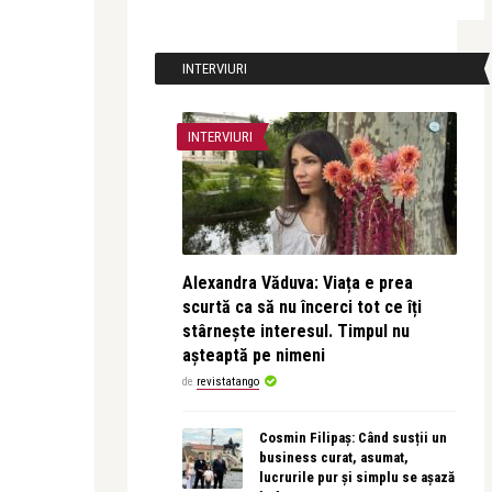
INTERVIURI
INTERVIURI
Alexandra Văduva: Viața e prea
scurtă ca să nu încerci tot ce îți
stârnește interesul. Timpul nu
așteaptă pe nimeni
de
revistatango
Cosmin Filipaș: Când susții un
business curat, asumat,
lucrurile pur și simplu se așază