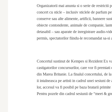
Organizatorii mai anunta si o serie de restrictii 
concert cu sticle – inclusiv sticlele de parfum pe
conserve sau alte alimente, artificii, bannere su
obiecte contondente, animale de companie, lantu
detasabil – sau aparate de inregistrare audio-vi
permis, spectatorilor fiindu-le recomandat sa-si 
Concertul sustinut de Kempes si Rezident Ex va 
castigatorilor concursurilor, care vor fi premiat
din Marea Britanie. La finalul concertului, de la
ii intalneasca pe artisti in cadrul unei sesiuni d
lor, accesul va fi posibil pe baza bratarii primit
Pentru pozele din cadrul sesiunii de “meet & gree