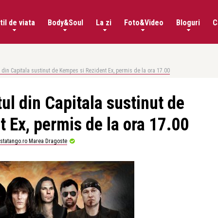
til de viata
Body&Soul
La zi
Foto&Video
Bloguri
C
 din Capitala sustinut de Kempes si Rezident Ex, permis de la ora 17.00
ul din Capitala sustinut de
 Ex, permis de la ora 17.00
istatango.ro Marea Dragoste