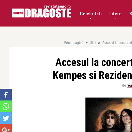
Celebritati
Litere
S
Prima pagină
Stiri
Accesul la concertul
Accesul la concert
Kempes si Rezident
de
rev