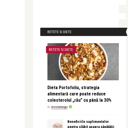
RETETE SI DIETE
RETETE SI DIETE
Dieta Portofoliu, strategia
alimentară care poate reduce
colesterolul „rău” cu până la 30%
de
revistatango
Beneficiile suplimentelor
pentru slăbit asupra sănătății