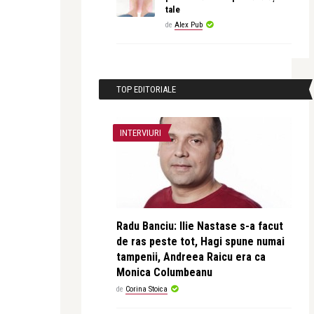
tale
de
Alex Pub
TOP EDITORIALE
INTERVIURI
Radu Banciu: Ilie Nastase s-a facut
de ras peste tot, Hagi spune numai
tampenii, Andreea Raicu era ca
Monica Columbeanu
de
Corina Stoica