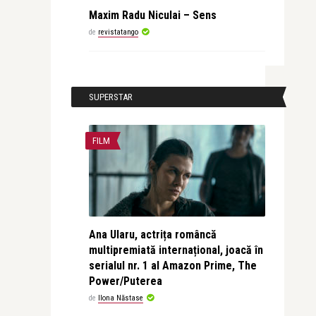
Maxim Radu Niculai – Sens
de
revistatango
SUPERSTAR
FILM
Ana Ularu, actrița româncă
multipremiată internațional, joacă în
serialul nr. 1 al Amazon Prime, The
Power/Puterea
de
Ilona Năstase