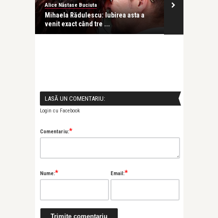
Alice Năstase Buciuta
revistatango
besc
Mihaela Rădulescu: Iubirea asta a
Oboseală, imu
venit exact când tre ...
uscată? Verifi
LASĂ UN COMENTARIU:
Login cu Facebook
*
Comentariu:
*
*
Nume:
Email: