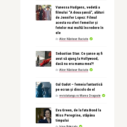
Vanessa Hudgens, vedetă a
filmului “A doua șansă”, alături
de Jennifer Lopez: Filmul
acesta va oferi femeilor și
fetelor mai multă încredere în
ele
de
Alice Năstase Buciuta
Sebastian Stan: Ce șanse aș fi
avut să ajung la Hollywood,
dacă nu era mama mea?!
de
Alice Năstase Buciuta
Gal Gadot – femeia fantastică
pe ecran și dincolo de el
de
revistatango.ro Marea Dragoste
Eva Green, de la fata Bond la
Miss Peregrine, stăpâna
timpului
de
Irina Botezatu