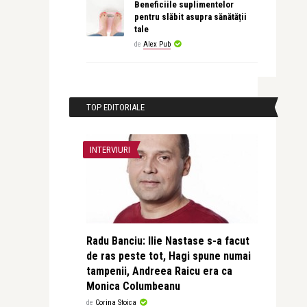
Beneficiile suplimentelor
pentru slăbit asupra sănătății
tale
de
Alex Pub
TOP EDITORIALE
INTERVIURI
Radu Banciu: Ilie Nastase s-a facut
de ras peste tot, Hagi spune numai
tampenii, Andreea Raicu era ca
Monica Columbeanu
de
Corina Stoica