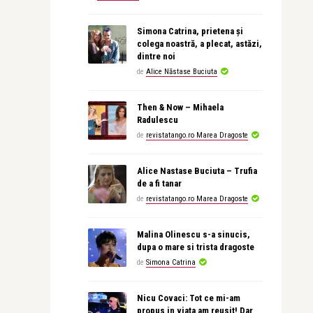
Simona Catrina, prietena și
colega noastră, a plecat, astăzi,
dintre noi
de
Alice Năstase Buciuta
Then & Now – Mihaela
Radulescu
de
revistatango.ro Marea Dragoste
Alice Nastase Buciuta – Trufia
de a fi tanar
de
revistatango.ro Marea Dragoste
Malina Olinescu s-a sinucis,
dupa o mare si trista dragoste
de
Simona Catrina
Nicu Covaci: Tot ce mi-am
propus in viata am reusit! Dar