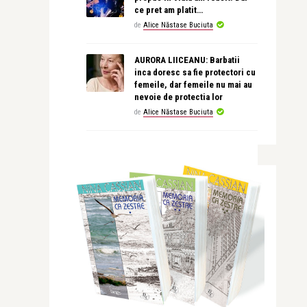
ce pret am platit…
de
Alice Năstase Buciuta
AURORA LIICEANU: Barbatii
inca doresc sa fie protectori cu
femeile, dar femeile nu mai au
nevoie de protectia lor
de
Alice Năstase Buciuta