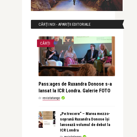
CĂRȚI NOI - APARIȚII EDITORIALE
CĂRȚI
Pass:ages de Ruxandra Donose s-a
lansat la ICR Londra. Galerie FOTO
de
revistatango
„Pe:trecere” – Marea mezzo-
soprană Ruxandra Donose își
lansează volumul de debut la
ICR Londra
de
revistatango