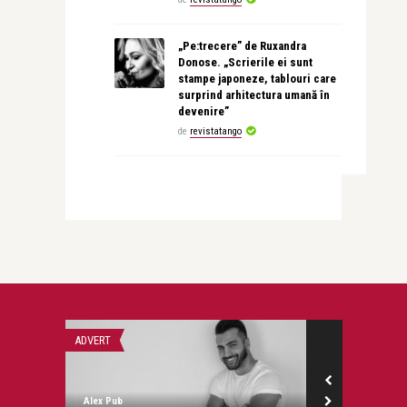
„Pe:trecere” de Ruxandra
Donose. „Scrierile ei sunt
stampe japoneze, tablouri care
surprind arhitectura umană în
devenire”
de
revistatango
ADVERT
CONCURS
Alex Pub
revistatango.ro