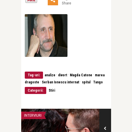
Share
·
·
·
Tag-uri:
analize
divort
Magda Catone
marea
·
·
·
dragoste
Serban Ionescu internat
spital
Tango
Categorii:
Stiri
INTERVIURI
FRUMUSETE SI S