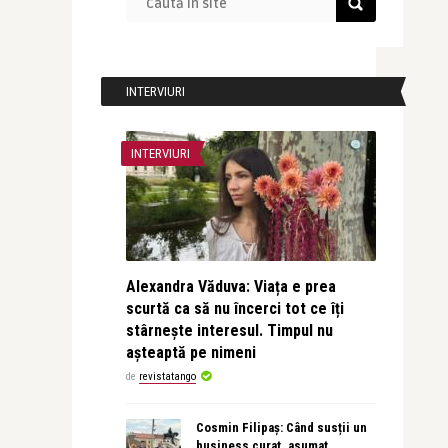
INTERVIURI
INTERVIURI
Alexandra Văduva: Viața e prea
scurtă ca să nu încerci tot ce îți
stârnește interesul. Timpul nu
așteaptă pe nimeni
de
revistatango
Cosmin Filipaș: Când susții un
business curat, asumat,