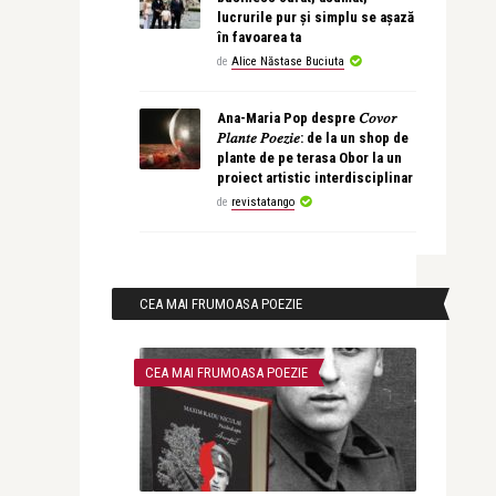
lucrurile pur și simplu se așază
în favoarea ta
de
Alice Năstase Buciuta
Ana-Maria Pop despre 𝐶𝑜𝑣𝑜𝑟
𝑃𝑙𝑎𝑛𝑡𝑒 𝑃𝑜𝑒𝑧𝑖𝑒: de la un shop de
plante de pe terasa Obor la un
proiect artistic interdisciplinar
de
revistatango
CEA MAI FRUMOASA POEZIE
CEA MAI FRUMOASA POEZIE