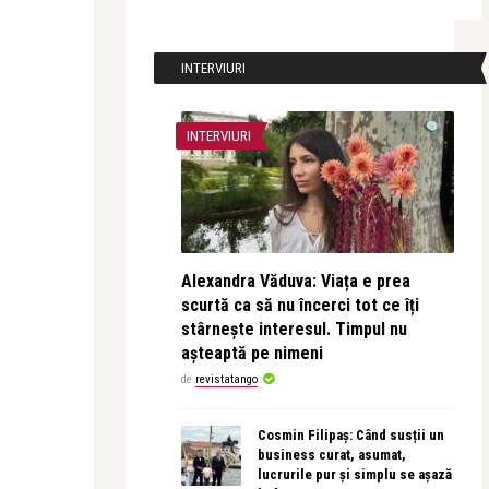
INTERVIURI
INTERVIURI
Alexandra Văduva: Viața e prea
scurtă ca să nu încerci tot ce îți
stârnește interesul. Timpul nu
așteaptă pe nimeni
de
revistatango
Cosmin Filipaș: Când susții un
business curat, asumat,
lucrurile pur și simplu se așază