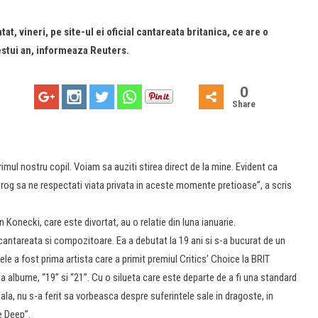
at, vineri, pe site-ul ei oficial cantareata britanica, ce are o
estui an, informeaza Reuters.
0
Share
ul nostru copil. Voiam sa auziti stirea direct de la mine. Evident ca
 rog sa ne respectati viata privata in aceste momente pretioase”, a scris
 Konecki, care este divortat, au o relatie din luna ianuarie.
antareata si compozitoare. Ea a debutat la 19 ani si s-a bucurat de un
dele a fost prima artista care a primit premiul Critics’ Choice la BRIT
 albume, “19” si “21”. Cu o silueta care este departe de a fi una standard
a, nu s-a ferit sa vorbeasca despre suferintele sale in dragoste, in
e Deep”.