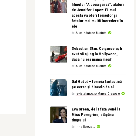
filmului “A doua șansă”, alături
de Jennifer Lopez: Filmul
acesta va oferi femeilor și
fetelor mai multă încredere în
ele
de
Alice Năstase Buciuta
Sebastian Stan: Ce șanse aș fi
avut să ajung la Hollywood,
dacă nu era mama mea?!
de
Alice Năstase Buciuta
Gal Gadot – femeia fantastică
pe ecran și dincolo de el
de
revistatango.ro Marea Dragoste
Eva Green, de la fata Bond la
Miss Peregrine, stăpâna
timpului
de
Irina Botezatu