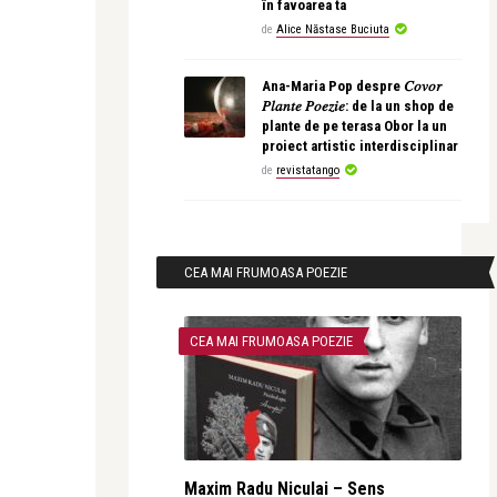
în favoarea ta
de
Alice Năstase Buciuta
Ana-Maria Pop despre 𝐶𝑜𝑣𝑜𝑟
𝑃𝑙𝑎𝑛𝑡𝑒 𝑃𝑜𝑒𝑧𝑖𝑒: de la un shop de
plante de pe terasa Obor la un
proiect artistic interdisciplinar
de
revistatango
CEA MAI FRUMOASA POEZIE
CEA MAI FRUMOASA POEZIE
Maxim Radu Niculai – Sens