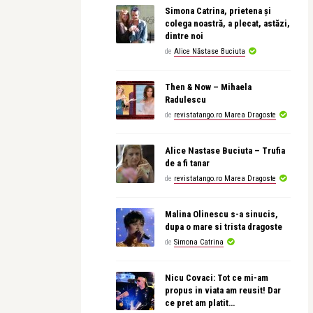
Simona Catrina, prietena și
colega noastră, a plecat, astăzi,
dintre noi
de
Alice Năstase Buciuta
Then & Now – Mihaela
Radulescu
de
revistatango.ro Marea Dragoste
Alice Nastase Buciuta – Trufia
de a fi tanar
de
revistatango.ro Marea Dragoste
Malina Olinescu s-a sinucis,
dupa o mare si trista dragoste
de
Simona Catrina
Nicu Covaci: Tot ce mi-am
propus in viata am reusit! Dar
ce pret am platit…