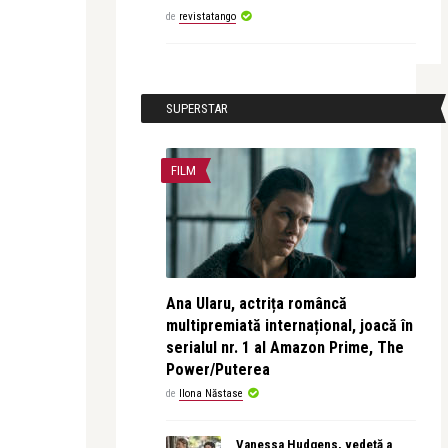
de
revistatango
SUPERSTAR
FILM
Ana Ularu, actrița româncă
multipremiată internațional, joacă în
serialul nr. 1 al Amazon Prime, The
Power/Puterea
de
Ilona Năstase
Vanessa Hudgens, vedetă a