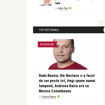
tale
de
Alex Pub
TOP EDITORIALE
INTERVIURI
Radu Banciu: Ilie Nastase s-a facut
de ras peste tot, Hagi spune numai
tampenii, Andreea Raicu era ca
Monica Columbeanu
de
Corina Stoica