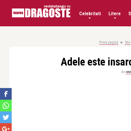
Celebritati
Litere
S
Prima pagină
Stiri
Adele este insar
de
rev