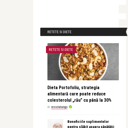
RETETE SI DIETE
RETETE SI DIETE
Dieta Portofoliu, strategia
alimentară care poate reduce
colesterolul „rău” cu până la 30%
de
revistatango
Beneficiile suplimentelor
pentru slăbit asupra sănătății