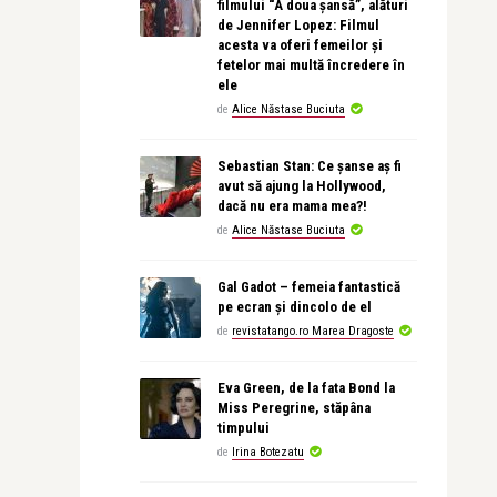
filmului “A doua șansă”, alături
de Jennifer Lopez: Filmul
acesta va oferi femeilor și
fetelor mai multă încredere în
ele
de
Alice Năstase Buciuta
Sebastian Stan: Ce șanse aș fi
avut să ajung la Hollywood,
dacă nu era mama mea?!
de
Alice Năstase Buciuta
Gal Gadot – femeia fantastică
pe ecran și dincolo de el
de
revistatango.ro Marea Dragoste
Eva Green, de la fata Bond la
Miss Peregrine, stăpâna
timpului
de
Irina Botezatu