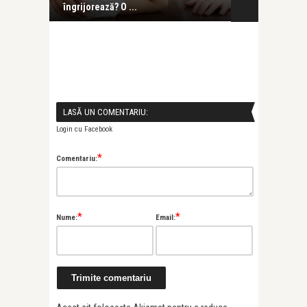
îngrijorează? O ...
poate oferi vi 
LASĂ UN COMENTARIU:
Login cu Facebook
*
Comentariu:
*
*
Nume:
Email: