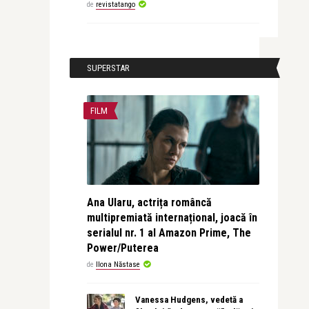
de
revistatango
SUPERSTAR
FILM
Ana Ularu, actrița româncă
multipremiată internațional, joacă în
serialul nr. 1 al Amazon Prime, The
Power/Puterea
de
Ilona Năstase
Vanessa Hudgens, vedetă a