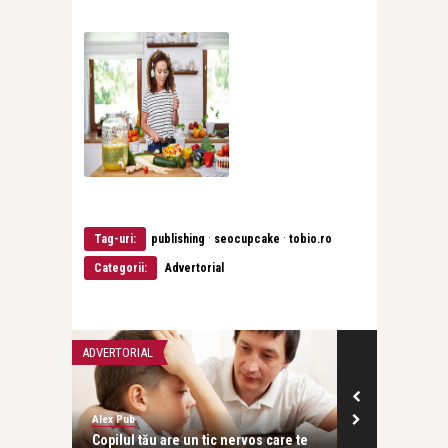
·
·
Tag-uri:
publishing
seocupcake
tobio.ro
Categorii:
Advertorial
ADVERTORIAL
ADVERTORIAL
Alex Pub
Alex Pub
ilor
Copilul tău are un tic nervos care te
Care sunt opor