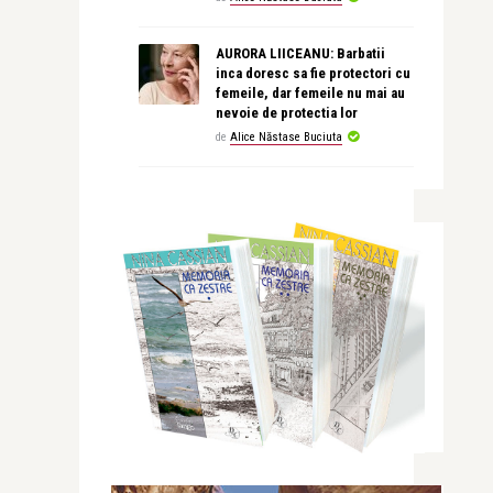
AURORA LIICEANU: Barbatii
inca doresc sa fie protectori cu
femeile, dar femeile nu mai au
nevoie de protectia lor
de
Alice Năstase Buciuta