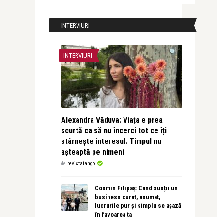
INTERVIURI
INTERVIURI
Alexandra Văduva: Viața e prea
scurtă ca să nu încerci tot ce îți
stârnește interesul. Timpul nu
așteaptă pe nimeni
de
revistatango
Cosmin Filipaș: Când susții un
business curat, asumat,
lucrurile pur și simplu se așază
în favoarea ta