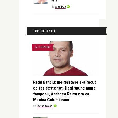
tale
de
Alex Pub
TOP EDITORIALE
INTERVIURI
Radu Banciu: Ilie Nastase s-a facut
de ras peste tot, Hagi spune numai
tampenii, Andreea Raicu era ca
Monica Columbeanu
de
Corina Stoica