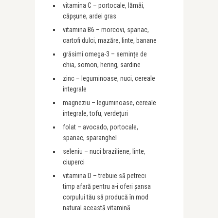
vitamina C – portocale, lămâi,
căpșune, ardei gras
vitamina B6 – morcovi, spanac,
cartofi dulci, mazăre, linte, banane
grăsimi omega-3 – semințe de
chia, somon, hering, sardine
zinc – leguminoase, nuci, cereale
integrale
magneziu – leguminoase, cereale
integrale, tofu, verdețuri
folat – avocado, portocale,
spanac, sparanghel
seleniu – nuci braziliene, linte,
ciuperci
vitamina D – trebuie să petreci
timp afară pentru a-i oferi șansa
corpului tău să producă în mod
natural această vitamină