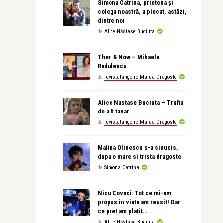
Simona Catrina, prietena și
colega noastră, a plecat, astăzi,
dintre noi
de
Alice Năstase Buciuta
Then & Now – Mihaela
Radulescu
de
revistatango.ro Marea Dragoste
Alice Nastase Buciuta – Trufia
de a fi tanar
de
revistatango.ro Marea Dragoste
Malina Olinescu s-a sinucis,
dupa o mare si trista dragoste
de
Simona Catrina
Nicu Covaci: Tot ce mi-am
propus in viata am reusit! Dar
ce pret am platit…
de
Alice Năstase Buciuta