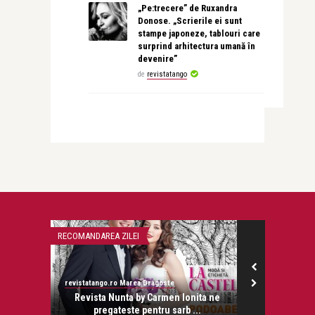
„Pe:trecere” de Ruxandra
Donose. „Scrierile ei sunt
stampe japoneze, tablouri care
surprind arhitectura umană în
devenire”
de
revistatango
RECOMANDAREA ZILEI
INTERVIURI
revistatango.ro Marea Dragoste
revistatango.ro
onose.
Revista Nunta by Carmen Ionita ne
Andreea Ma
pregateste pentru sarb ...
nimic i