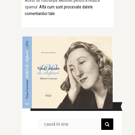
Acest sit folosește Akismet pentru a reduce
spamul.
Află cum sunt procesate datele
comentariilor tale
.
CAUTĂ ÎN SITE