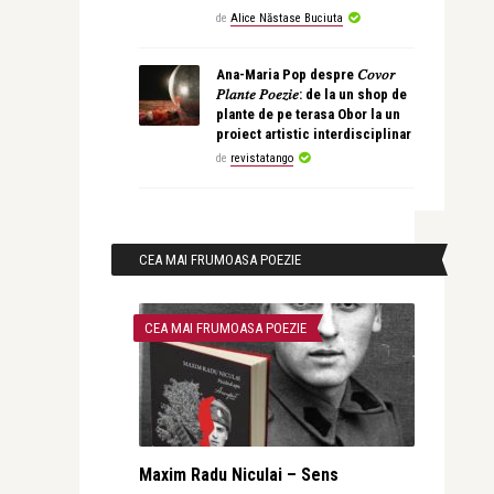
de
Alice Năstase Buciuta
Ana-Maria Pop despre 𝐶𝑜𝑣𝑜𝑟
𝑃𝑙𝑎𝑛𝑡𝑒 𝑃𝑜𝑒𝑧𝑖𝑒: de la un shop de
plante de pe terasa Obor la un
proiect artistic interdisciplinar
de
revistatango
CEA MAI FRUMOASA POEZIE
CEA MAI FRUMOASA POEZIE
Maxim Radu Niculai – Sens