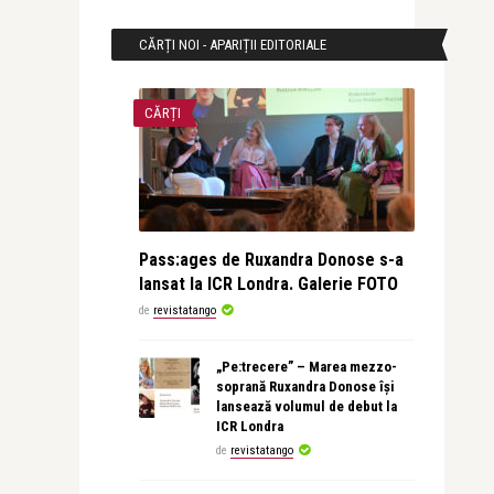
CĂRȚI NOI - APARIȚII EDITORIALE
CĂRȚI
Pass:ages de Ruxandra Donose s-a
lansat la ICR Londra. Galerie FOTO
de
revistatango
„Pe:trecere” – Marea mezzo-
soprană Ruxandra Donose își
lansează volumul de debut la
ICR Londra
de
revistatango