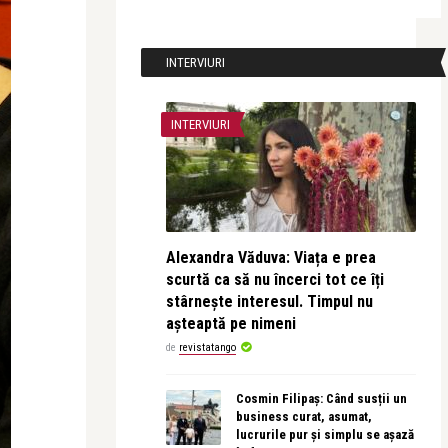
INTERVIURI
INTERVIURI
Alexandra Văduva: Viața e prea
scurtă ca să nu încerci tot ce îți
stârnește interesul. Timpul nu
așteaptă pe nimeni
de
revistatango
Cosmin Filipaș: Când susții un
business curat, asumat,
lucrurile pur și simplu se așază