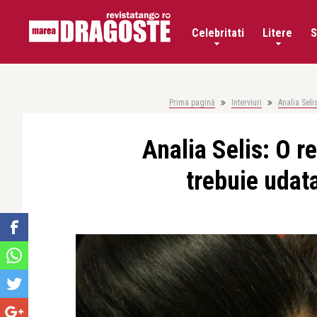
Celebritati
Litere
S
Prima pagină
Interviuri
Analia Seli
Analia Selis: O re
trebuie udata 