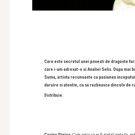
Care este secretul unei povesti de dragoste far
care i-am adresat-o si Analiei Selis. Dupa mai b
Suma, artista recunoaste ca pasiunea inceputuril
daruire si atentie, ca sa razbeasca dincolo de r
Distribuie:
Corina Stoica:
Cum crezi ca ar fi aratat viata ta, as