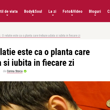
til de viata
Body&Soul
La zi
Foto&Video
Bloguri
C
s: O relatie este ca o planta care trebuie udata si iubita in fiecare zi
latie este ca o planta care
si iubita in fiecare zi
de
Corina Stoica