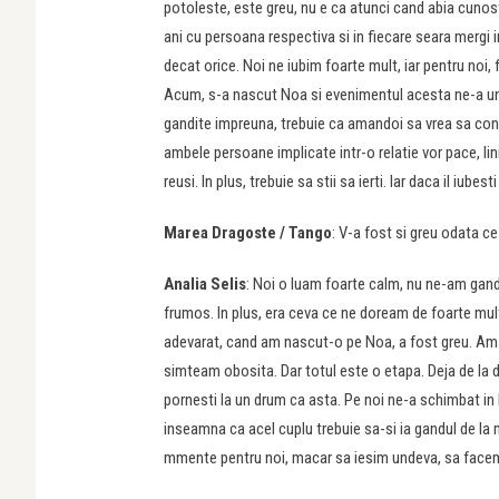
potoleste, este greu, nu e ca atunci cand abia cunosti
ani cu persoana respectiva si in fiecare seara mergi in
decat orice. Noi ne iubim foarte mult, iar pentru noi
Acum, s-a nascut Noa si evenimentul acesta ne-a unit 
gandite impreuna, trebuie ca amandoi sa vrea sa const
ambele persoane implicate intr-o relatie vor pace, lini
reusi. In plus, trebuie sa stii sa ierti. Iar daca il iube
Marea Dragoste / Tango
: V-a fost si greu odata c
Analia Selis
: Noi o luam foarte calm, nu ne-am gandit
frumos. In plus, era ceva ce ne doream de foarte mul
adevarat, cand am nascut-o pe Noa, a fost greu. Am a
simteam obosita. Dar totul este o etapa. Deja de la do
pornesti la un drum ca asta. Pe noi ne-a schimbat in 
inseamna ca acel cuplu trebuie sa-si ia gandul de l
mmente pentru noi, macar sa iesim undeva, sa facem