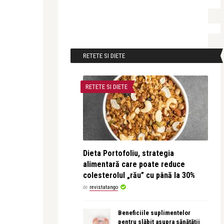
RETETE SI DIETE
RETETE SI DIETE
Dieta Portofoliu, strategia
alimentară care poate reduce
colesterolul „rău” cu până la 30%
de
revistatango
Beneficiile suplimentelor
pentru slăbit asupra sănătății