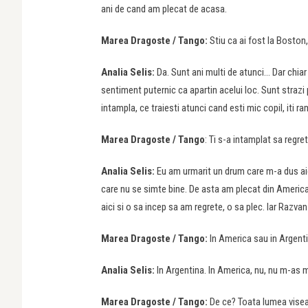
ani de cand am plecat de acasa.
Marea Dragoste / Tango:
Stiu ca ai fost la Boston,
Analia Selis:
Da. Sunt ani multi de atunci… Dar chiar
sentiment puternic ca apartin acelui loc. Sunt strazi
intampla, ce traiesti atunci cand esti mic copil, iti ra
Marea Dragoste / Tango
: Ti s-a intamplat sa regret
Analia Selis:
Eu am urmarit un drum care m-a dus aic
care nu se simte bine. De asta am plecat din America 
aici si o sa incep sa am regrete, o sa plec. Iar Razvan
Marea Dragoste / Tango:
In America sau in Argent
Analia Selis:
In Argentina. In America, nu, nu m-as 
Marea Dragoste / Tango:
De ce? Toata lumea vise