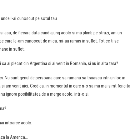
 unde l-ai cunoscut pe sotul tau.
 si asa, de fiecare data cand ajung acolo si ma plimb pe strazi, am un
 pe care le-am cunoscut de mica, mi-au ramas in suflet. Tot ce ti se
mane in suflet.
i ca ai plecat din Argentina si ai venit in Romania, si nu in alta tara?
i. Nu sunt genul de persoana care sa ramana sa traiasca intr-un loc in
si am venit aici. Cred ca, in momentul in care n-o sa ma mai simt fericita
 nu ignora posibilitatea de a merge acolo, intr-o zi.
ina?
mai intoarce acolo.
aza la America…