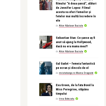
filmului “A doua șansă”, alături
de Jennifer Lopez: Filmul
acesta va oferi femeilor și
fetelor mai multă încredere în
ele
de
Alice Năstase Buciuta
Sebastian Stan: Ce șanse aș fi
avut să ajung la Hollywood,
dacă nu era mama mea?!
de
Alice Năstase Buciuta
Gal Gadot – femeia fantastică
pe ecran și dincolo de el
de
revistatango.ro Marea Dragoste
Eva Green, de la fata Bond la
Miss Peregrine, stăpâna
timpului
de
Irina Botezatu