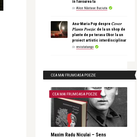
în favoarea ta
de
Alice Năstase Buciuta
Ana-Maria Pop despre 𝐶𝑜𝑣𝑜𝑟
𝑃𝑙𝑎𝑛𝑡𝑒 𝑃𝑜𝑒𝑧𝑖𝑒: de la un shop de
plante de pe terasa Obor la un
proiect artistic interdisciplinar
de
revistatango
CEA MAI FRUMOASA POEZIE
CEA MAI FRUMOASA POEZIE
Maxim Radu Niculai – Sens