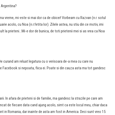
n Argentina?
tima vreme, mi-este si mai dor ca de obicei! Vorbeam cu Razvan (n.r. sotul
ie acolo, cu Noa (n.r.fetita lor). Zilele astea, nu stiu din ce motiv, imi
t la prieteni…Mi-e dor de bunica, de toti prietenii mei si as vrea ca Noa
. De curand am reluat legatura cu o verisoara de-a mea cu care nu
 Facebook si nepoata, fiica ei. Poate si din cauza asta ma tot gandesc
ii. In afara de prieteni si de familie, ma gandesc la strazile pe care am
incat de fiecare data cand ajung acolo, simt ca este locul meu, chiar daca
unt in Romania, dar inainte de asta am fost in America. Deci sunt vreo 15