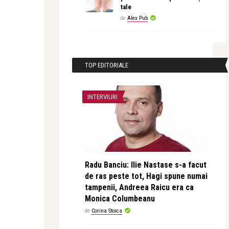
tale
de
Alex Pub
TOP EDITORIALE
INTERVIURI
Radu Banciu: Ilie Nastase s-a facut
de ras peste tot, Hagi spune numai
tampenii, Andreea Raicu era ca
Monica Columbeanu
de
Corina Stoica