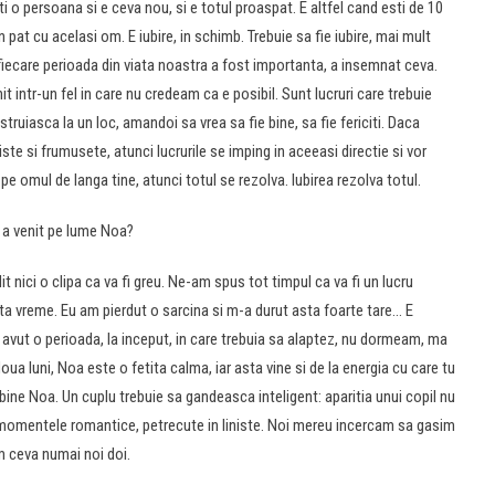
 o persoana si e ceva nou, si e totul proaspat. E altfel cand esti de 10
 pat cu acelasi om. E iubire, in schimb. Trebuie sa fie iubire, mai mult
, fiecare perioada din viata noastra a fost importanta, a insemnat ceva.
intr-un fel in care nu credeam ca e posibil. Sunt lucruri care trebuie
ruiasca la un loc, amandoi sa vrea sa fie bine, sa fie fericiti. Daca
ste si frumusete, atunci lucrurile se imping in aceeasi directie si vor
sti pe omul de langa tine, atunci totul se rezolva. Iubirea rezolva totul.
e a venit pe lume Noa?
 nici o clipa ca va fi greu. Ne-am spus tot timpul ca va fi un lucru
ta vreme. Eu am pierdut o sarcina si m-a durut asta foarte tare… E
vut o perioada, la inceput, in care trebuia sa alaptez, nu dormeam, ma
ua luni, Noa este o fetita calma, iar asta vine si de la energia cu care tu
bine Noa. Un cuplu trebuie sa gandeasca inteligent: aparitia unui copil nu
a momentele romantice, petrecute in liniste. Noi mereu incercam sa gasim
 ceva numai noi doi.