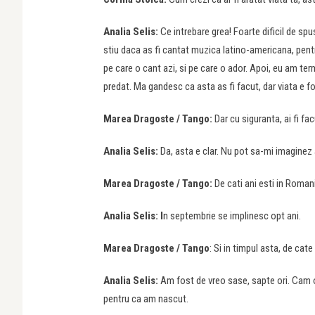
Analia Selis:
Ce intrebare grea! Foarte dificil de spus
stiu daca as fi cantat muzica latino-americana, pent
pe care o cant azi, si pe care o ador. Apoi, eu am te
predat. Ma gandesc ca asta as fi facut, dar viata e fo
Marea Dragoste / Tango:
Dar cu siguranta, ai fi fa
Analia Selis:
Da, asta e clar. Nu pot sa-mi imaginez a
Marea Dragoste / Tango:
De cati ani esti in Roman
Analia Selis: I
n septembrie se implinesc opt ani.
Marea Dragoste / Tango
: Si in timpul asta, de cate
Analia Selis:
Am fost de vreo sase, sapte ori. Cam 
pentru ca am nascut.