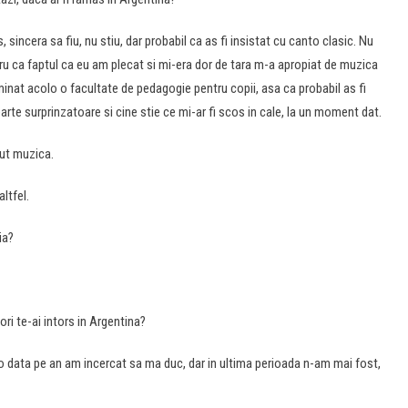
, sincera sa fiu, nu stiu, dar probabil ca as fi insistat cu canto clasic. Nu
ru ca faptul ca eu am plecat si mi-era dor de tara m-a apropiat de muzica
rminat acolo o facultate de pedagogie pentru copii, asa ca probabil as fi
arte surprinzatoare si cine stie ce mi-ar fi scos in cale, la un moment dat.
cut muzica.
ltfel.
ia?
 ori te-ai intors in Argentina?
o data pe an am incercat sa ma duc, dar in ultima perioada n-am mai fost,