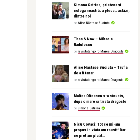
Simona Catrina, prietena și
colega noastră, a plecat, astăzi,
dintre noi
de
Alice Năstase Buciuta
Then & Now – Mihaela
Radulescu
de
revistatango.ro Marea Dragoste
Alice Nastase Buciuta – Trufia
de a fi tanar
de
revistatango.ro Marea Dragoste
Malina Olinescu s-a sinucis,
dupa o mare si trista dragoste
de
Simona Catrina
Nicu Covaci: Tot ce mi-am
propus in viata am reusit! Dar
ce pret am platit…