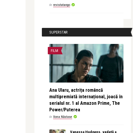
de
revistatango
SUPERSTAR
FILM
Ana Ularu, actrița româncă
multipremiată internațional, joacă în
serialul nr. 1 al Amazon Prime, The
Power/Puterea
de
Ilona Năstase
Vanessa Hudgens, vedetă a