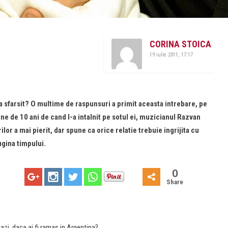
CORINA STOICA
19 iulie 2011, 17:17
a sfarsit? O multime de raspunsuri a primit aceasta intrebare, pe
ine de 10 ani de cand l-a intalnit pe sotul ei, muzicianul Razvan
or a mai pierit, dar spune ca orice relatie trebuie ingrijita cu
ugina timpului.
0
Share
tazi, daca ai fi ramas in Argentina?