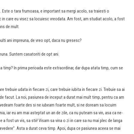
. Este o tara frumoasa, e important sa mergi acolo, sa traiesti o
oc in care eu visez sa locuiesc vreodata. Am fost, am studiat acolo, a fost
uns de mult.
multi ani impreuna, de vreo opt, daca nu gresesc?
euna. Suntem casatoriti de opt ani.
ta timp? In prima perioada este extraordinar, dar dupa atata timp, cum se
re trebuie udata in fiecare zi, care trebuie iubita in fiecare zi. Trebuie sa ai
 de facut. La noi, pasiunea de inceput a durat mai mult timp, pentru ca am
ne vedeam foarte des si ne iubeam foarte mult, si ne doream sa locuim
ia, iar eu am mai asteptat un an de zile, ca nu puteam sa vin, asa ca ne-
 a fost un vis, sa stii! Visam sa vina o zi in care sa nu mai plec de langa
 revedere”. Asta a durat ceva timp. Apoi, dupa ce pasiunea aceea se mai