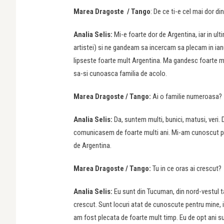
Marea Dragoste / Tango
: De ce ti-e cel mai dor di
Analia Selis:
Mi-e foarte dor de Argentina, iar in ul
artistei) si ne gandeam sa incercam sa plecam in ianuar
lipseste foarte mult Argentina. Ma gandesc foarte mul
sa-si cunoasca familia de acolo.
Marea Dragoste / Tango:
Ai o familie numeroasa?
Analia Selis:
Da, suntem multi, bunici, matusi, veri
comunicasem de foarte multi ani. Mi-am cunoscut pe
de Argentina.
Marea Dragoste / Tango:
Tu in ce oras ai crescut?
Analia Selis:
Eu sunt din Tucuman, din nord-vestul tar
crescut. Sunt locuri atat de cunoscute pentru mine, 
am fost plecata de foarte mult timp. Eu de opt ani s