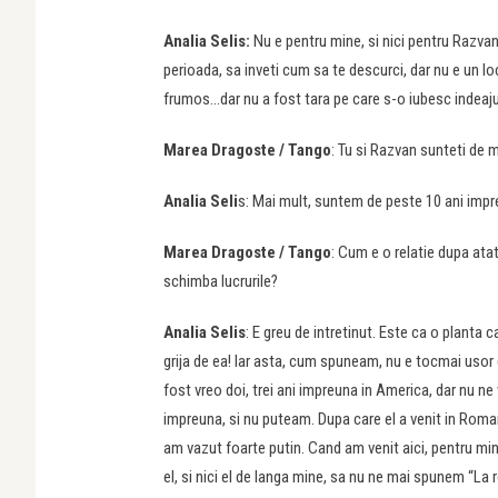
Analia Selis:
Nu e pentru mine, si nici pentru Razvan
perioada, sa inveti cum sa te descurci, dar nu e un l
frumos…dar nu a fost tara pe care s-o iubesc indeaj
Marea Dragoste / Tango
: Tu si Razvan sunteti de 
Analia Seli
s: Mai mult, suntem de peste 10 ani impr
Marea Dragoste / Tango
: Cum e o relatie dupa ata
schimba lucrurile?
Analia Selis
: E greu de intretinut. Este ca o planta ca
grija de ea! Iar asta, cum spuneam, nu e tocmai usor
fost vreo doi, trei ani impreuna in America, dar nu 
impreuna, si nu puteam. Dupa care el a venit in Roman
am vazut foarte putin. Cand am venit aici, pentru mine
el, si nici el de langa mine, sa nu ne mai spunem “La