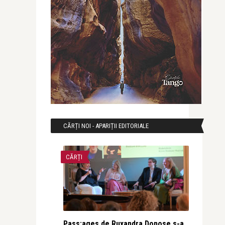
CĂRȚI NOI - APARIȚII EDITORIALE
CĂRȚI
Pass:ages de Ruxandra Donose s-a