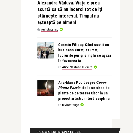
Alexandra Văduva: Viața e prea
scurtă ca să nu încerci tot ce îți
stârnește interesul. Timpul nu
așteaptă pe nimeni
de
revistatango
Cosmin Filipaș: Când susții un
business curat, asumat,
lucrurile pur și simplu se așază
în favoarea ta
de
Alice Năstase Buciuta
Ana-Maria Pop despre 𝐶𝑜𝑣𝑜𝑟
𝑃𝑙𝑎𝑛𝑡𝑒 𝑃𝑜𝑒𝑧𝑖𝑒: de la un shop de
plante de pe terasa Obor la un
proiect artistic interdisciplinar
de
revistatango
CEA MAI FRUMOASA POEZIE