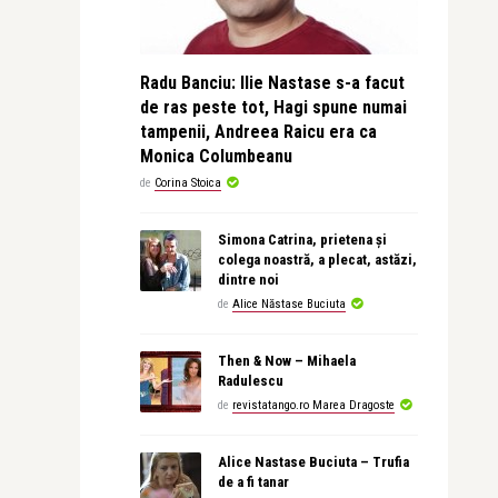
Radu Banciu: Ilie Nastase s-a facut
de ras peste tot, Hagi spune numai
tampenii, Andreea Raicu era ca
Monica Columbeanu
de
Corina Stoica
Simona Catrina, prietena și
colega noastră, a plecat, astăzi,
dintre noi
de
Alice Năstase Buciuta
Then & Now – Mihaela
Radulescu
de
revistatango.ro Marea Dragoste
Alice Nastase Buciuta – Trufia
de a fi tanar