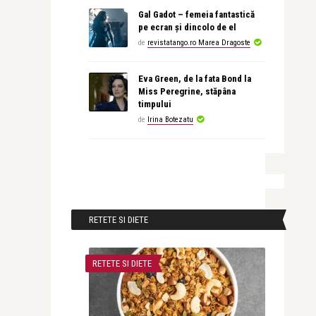
Gal Gadot – femeia fantastică
pe ecran și dincolo de el
de
revistatango.ro Marea Dragoste
Eva Green, de la fata Bond la
Miss Peregrine, stăpâna
timpului
de
Irina Botezatu
RETETE SI DIETE
RETETE SI DIETE