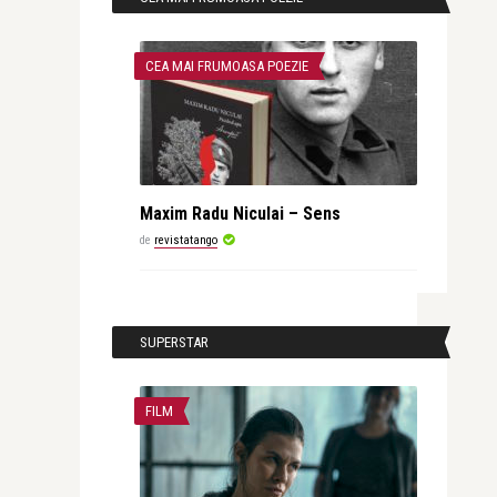
CEA MAI FRUMOASA POEZIE
Maxim Radu Niculai – Sens
de
revistatango
SUPERSTAR
FILM