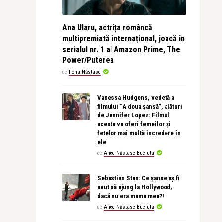
Ana Ularu, actrița româncă
multipremiată internațional, joacă în
serialul nr. 1 al Amazon Prime, The
Power/Puterea
de
Ilona Năstase
Vanessa Hudgens, vedetă a
filmului “A doua șansă”, alături
de Jennifer Lopez: Filmul
acesta va oferi femeilor și
fetelor mai multă încredere în
ele
de
Alice Năstase Buciuta
Sebastian Stan: Ce șanse aș fi
avut să ajung la Hollywood,
dacă nu era mama mea?!
de
Alice Năstase Buciuta