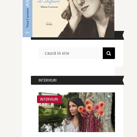
CAUTĂ ÎN SITE
INTERVIURI
INTERVIURI