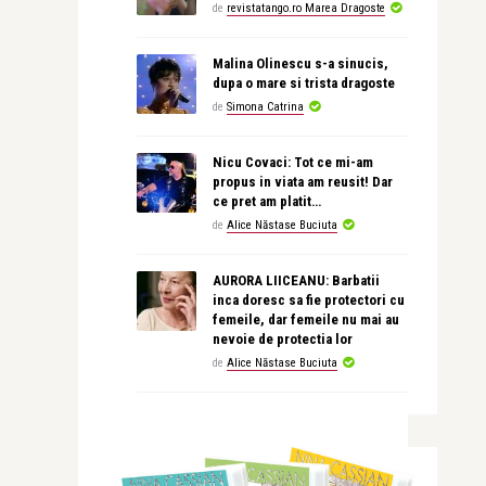
de
revistatango.ro Marea Dragoste
Malina Olinescu s-a sinucis,
dupa o mare si trista dragoste
de
Simona Catrina
Nicu Covaci: Tot ce mi-am
propus in viata am reusit! Dar
ce pret am platit…
de
Alice Năstase Buciuta
AURORA LIICEANU: Barbatii
inca doresc sa fie protectori cu
femeile, dar femeile nu mai au
nevoie de protectia lor
de
Alice Năstase Buciuta