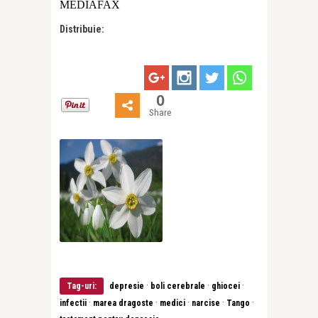
MEDIAFAX
Distribuie:
0
Share
·
·
·
Tag-uri:
depresie
boli cerebrale
ghiocei
·
·
·
·
·
infectii
marea dragoste
medici
narcise
Tango