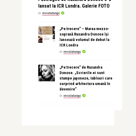
lansat la ICR Londra. Galerie FOTO
de
revistatango
„Pe:trecere” – Marea mezzo-
soprană Ruxandra Donose își
lansează volumul de debut la
ICR Londra
de
revistatango
„Pe:trecere” de Ruxandra
Donose. „Scrierile ei sunt
stampe japoneze, tablouri care
surprind arhitectura umană în
devenire”
de
revistatango