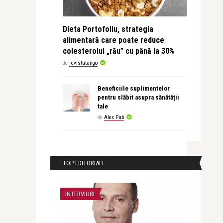
Dieta Portofoliu, strategia
alimentară care poate reduce
colesterolul „rău” cu până la 30%
de
revistatango
Beneficiile suplimentelor
pentru slăbit asupra sănătății
tale
de
Alex Pub
TOP EDITORIALE
INTERVIURI