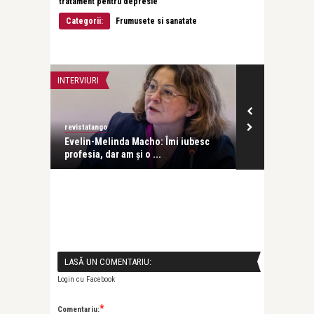
tratament pentru depresie
Categorii:
Frumusete si sanatate
INTERVIURI
INTERVIURI
revistatango
Alice Năstase B
Evelin-Melinda Macho: Îmi iubesc
Mihaela Rădul
profesia, dar am și o ...
venit exact câ
LASĂ UN COMENTARIU:
Login cu Facebook
*
Comentariu: