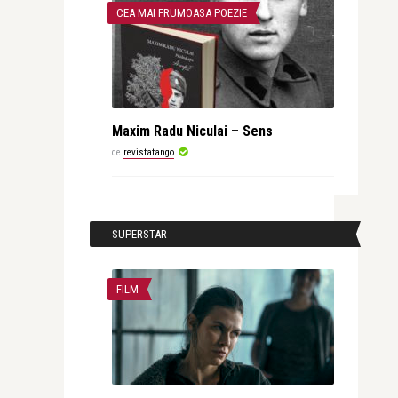
CEA MAI FRUMOASA POEZIE
Maxim Radu Niculai – Sens
de
revistatango
SUPERSTAR
FILM