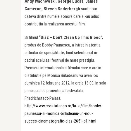
Andy Wachowski, George Lucas, James
Cameron, Steven Soderbergh
sunt doar
cateva dintre numele sonore care si-au adus
contributia la realizarea acestui film.
Si filmul
“Diaz – Don’t Clean Up This Blood
“,
produs de Bobby Paunescu, a intrat in atentia
criticilor de specialitate, fiind selectionat in
cadrul aceluiasi festival de mare prestigiu.
Premiera internationala a filmului care o are in
distributie pe Monica Birladeanu va avea loc
duminica 12 februarie 2012, la orele 18.00, in sala
principala de proiectie a festivalului:
Friedrichstadt-Palast.
http://www.revistatango.ro/la-zi/film/booby-
paunescu-si-monica-birladeanu-un-nou-
succes-cinematografic-diaz-2651-p1.html