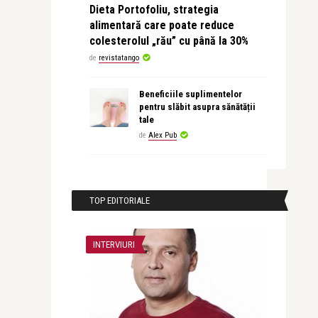
Dieta Portofoliu, strategia
alimentară care poate reduce
colesterolul „rău” cu până la 30%
de
revistatango
Beneficiile suplimentelor
pentru slăbit asupra sănătății
tale
de
Alex Pub
TOP EDITORIALE
INTERVIURI