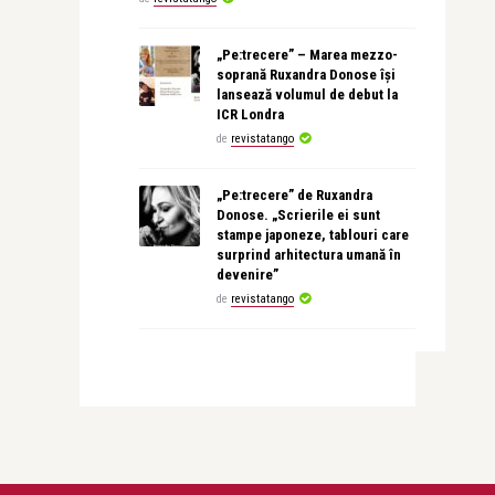
„Pe:trecere” – Marea mezzo-
soprană Ruxandra Donose își
lansează volumul de debut la
ICR Londra
de
revistatango
„Pe:trecere” de Ruxandra
Donose. „Scrierile ei sunt
stampe japoneze, tablouri care
surprind arhitectura umană în
devenire”
de
revistatango