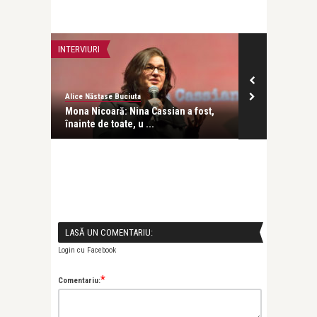
INTERVIURI
FILM
Alice Năstase Buciuta
revistatango.ro
m
Mona Nicoară: Nina Cassian a fost,
“John Wick 3:
înainte de toate, u ...
la cinema
LASĂ UN COMENTARIU:
Login cu Facebook
*
Comentariu: