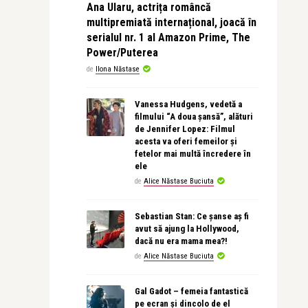
Ana Ularu, actrița româncă
multipremiată internațional, joacă în
serialul nr. 1 al Amazon Prime, The
Power/Puterea
de
Ilona Năstase
Vanessa Hudgens, vedetă a
filmului “A doua șansă”, alături
de Jennifer Lopez: Filmul
acesta va oferi femeilor și
fetelor mai multă încredere în
ele
de
Alice Năstase Buciuta
Sebastian Stan: Ce șanse aș fi
avut să ajung la Hollywood,
dacă nu era mama mea?!
de
Alice Năstase Buciuta
Gal Gadot – femeia fantastică
pe ecran și dincolo de el