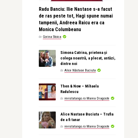
Radu Banciu: Ilie Nastase s-a facut
de ras peste tot, Hagi spune numai
tampenii, Andreea Raicu era ca
Monica Columbeanu
de
Corina Stoica
Simona Catrina, prietena și
colega noastră, a plecat, astăzi,
dintre noi
de
Alice Năstase Buciuta
Then & Now – Mihaela
Radulescu
de
revistatango.ro Marea Dragoste
Alice Nastase Buciuta – Trufia
de a fi tanar
de
revistatango.ro Marea Dragoste