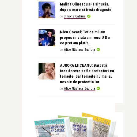
Malina Olinescu s-a sinucis,
dupa o mare si trista dragoste
de
Simona Catrina
Nicu Covaci: Tot ce mi-am
propus in viata am reusit! Dar
ce pret am platit…
de
Alice Năstase Buciuta
AURORA LIICEANU: Barbatii
inca doresc sa fie protectori cu
femeile, dar femeile nu mai au
nevoie de protectia lor
de
Alice Năstase Buciuta