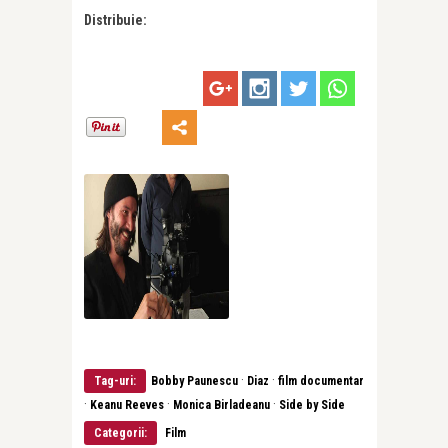
Distribuie:
·
·
Tag-uri:
Bobby Paunescu
Diaz
film documentar
·
·
·
Keanu Reeves
Monica Birladeanu
Side by Side
Categorii:
Film