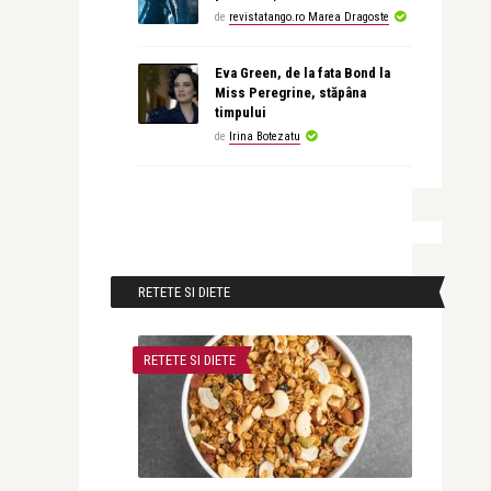
de
revistatango.ro Marea Dragoste
Eva Green, de la fata Bond la
Miss Peregrine, stăpâna
timpului
de
Irina Botezatu
RETETE SI DIETE
RETETE SI DIETE