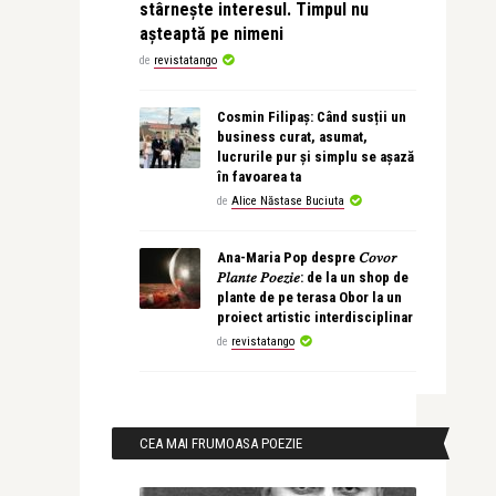
stârnește interesul. Timpul nu
așteaptă pe nimeni
de
revistatango
Cosmin Filipaș: Când susții un
business curat, asumat,
lucrurile pur și simplu se așază
în favoarea ta
de
Alice Năstase Buciuta
Ana-Maria Pop despre 𝐶𝑜𝑣𝑜𝑟
𝑃𝑙𝑎𝑛𝑡𝑒 𝑃𝑜𝑒𝑧𝑖𝑒: de la un shop de
plante de pe terasa Obor la un
proiect artistic interdisciplinar
de
revistatango
CEA MAI FRUMOASA POEZIE