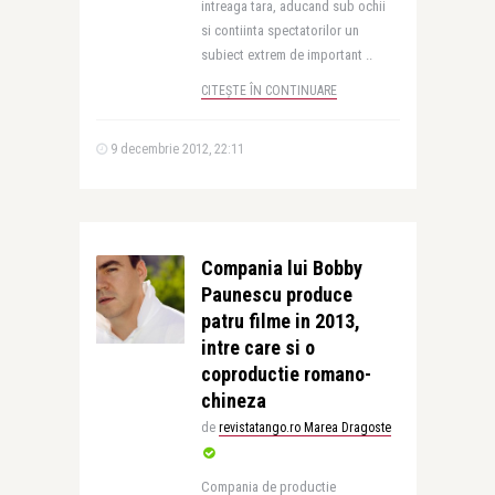
intreaga tara, aducand sub ochii
si contiinta spectatorilor un
subiect extrem de important ..
CITEȘTE ÎN CONTINUARE
9 decembrie 2012, 22:11
Compania lui Bobby
Paunescu produce
patru filme in 2013,
intre care si o
coproductie romano-
chineza
de
revistatango.ro Marea Dragoste
Compania de productie