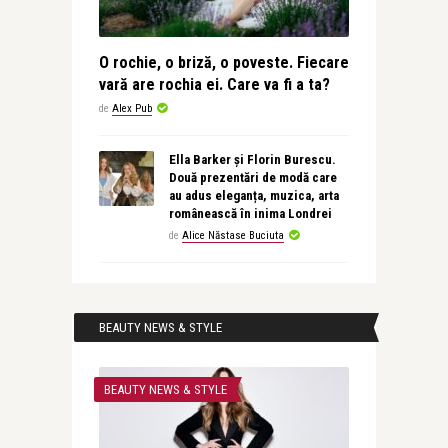
O rochie, o briză, o poveste. Fiecare
vară are rochia ei. Care va fi a ta?
de
Alex Pub
Ella Barker și Florin Burescu.
Două prezentări de modă care
au adus eleganța, muzica, arta
românească în inima Londrei
de
Alice Năstase Buciuta
BEAUTY NEWS & STYLE
BEAUTY NEWS & STYLE