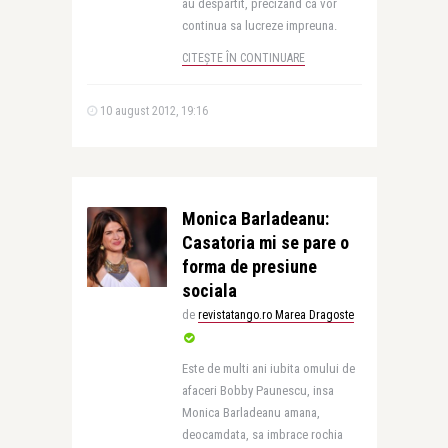
au despartit, precizand ca vor
continua sa lucreze impreuna.
CITEȘTE ÎN CONTINUARE
10 august 2012, 19:16
Monica Barladeanu:
Casatoria mi se pare o
forma de presiune
sociala
de
revistatango.ro Marea Dragoste
Este de multi ani iubita omului de
afaceri Bobby Paunescu, insa
Monica Barladeanu amana,
deocamdata, sa imbrace rochia