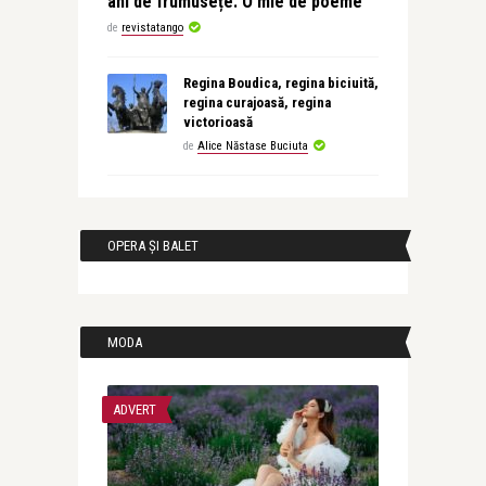
ani de frumusețe. O mie de poeme
de
revistatango
Regina Boudica, regina biciuită,
regina curajoasă, regina
victorioasă
de
Alice Năstase Buciuta
OPERA ȘI BALET
MODA
ADVERT