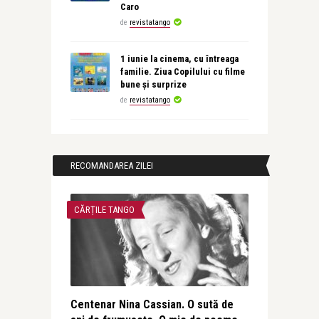
Caro
de
revistatango
1 iunie la cinema, cu întreaga
familie. Ziua Copilului cu filme
bune și surprize
de
revistatango
RECOMANDAREA ZILEI
CĂRȚILE TANGO
Centenar Nina Cassian. O sută de