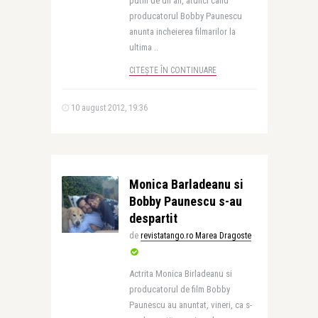
putin de un an, atunci cand
producatorul Bobby Paunescu
anunta incheierea filmarilor la
ultima ..
CITEȘTE ÎN CONTINUARE
10 august 2012, 19:36
Monica Barladeanu si
Bobby Paunescu s-au
despartit
de
revistatango.ro Marea Dragoste
Actrita Monica Birladeanu si
producatorul de film Bobby
Paunescu au anuntat, vineri, ca s-