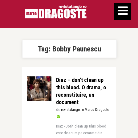
Tag:
Bobby Paunescu
Diaz – don’t clean up
this blood. O drama, o
reconstituire, un
document
de
revistatango.ro Marea Dragoste
Diaz - Don't clean up tihis blood
este de-acum pe ecranele din