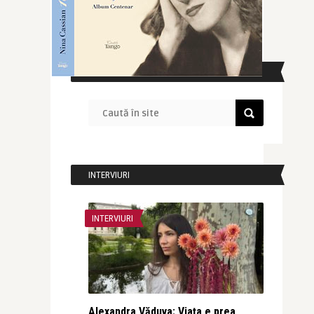
CAUTĂ ÎN SITE
INTERVIURI
INTERVIURI
Alexandra Văduva: Viața e prea