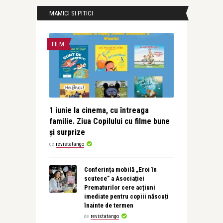
MAMICI SI PITICI
FILM
1 iunie la cinema, cu întreaga
familie. Ziua Copilului cu filme bune
și surprize
de
revistatango
Conferința mobilă „Eroi în
scutece” a Asociației
Prematurilor cere acțiuni
imediate pentru copiii născuți
înainte de termen
de
revistatango