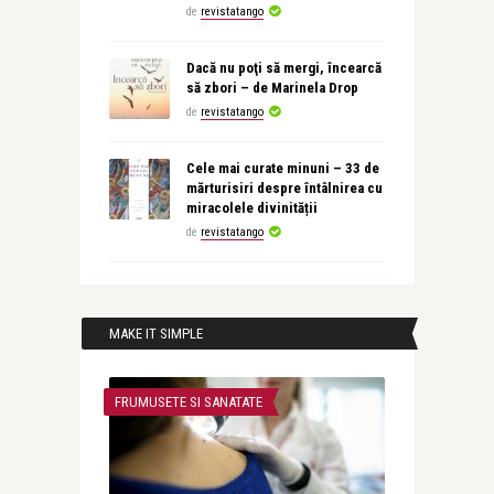
de
revistatango
Dacă nu poţi să mergi, încearcă
să zbori – de Marinela Drop
de
revistatango
Cele mai curate minuni – 33 de
mărturisiri despre întâlnirea cu
miracolele divinității
de
revistatango
MAKE IT SIMPLE
FRUMUSETE SI SANATATE