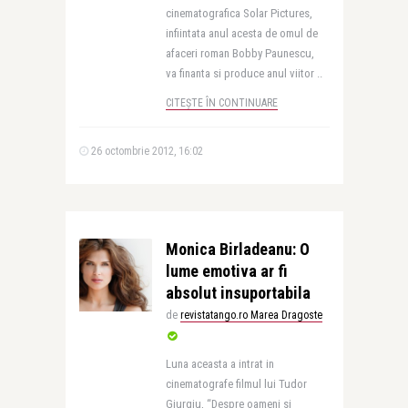
cinematografica Solar Pictures,
infiintata anul acesta de omul de
afaceri roman Bobby Paunescu,
va finanta si produce anul viitor ..
CITEȘTE ÎN CONTINUARE
26 octombrie 2012, 16:02
Monica Birladeanu: O
lume emotiva ar fi
absolut insuportabila
de
revistatango.ro Marea Dragoste
Luna aceasta a intrat in
cinematografe filmul lui Tudor
Giurgiu, “Despre oameni si