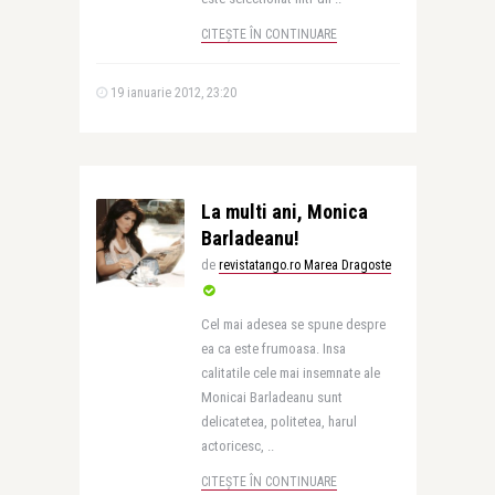
CITEȘTE ÎN CONTINUARE
19 ianuarie 2012, 23:20
La multi ani, Monica
Barladeanu!
de
revistatango.ro Marea Dragoste
Cel mai adesea se spune despre
ea ca este frumoasa. Insa
calitatile cele mai insemnate ale
Monicai Barladeanu sunt
delicatetea, politetea, harul
actoricesc, ..
CITEȘTE ÎN CONTINUARE