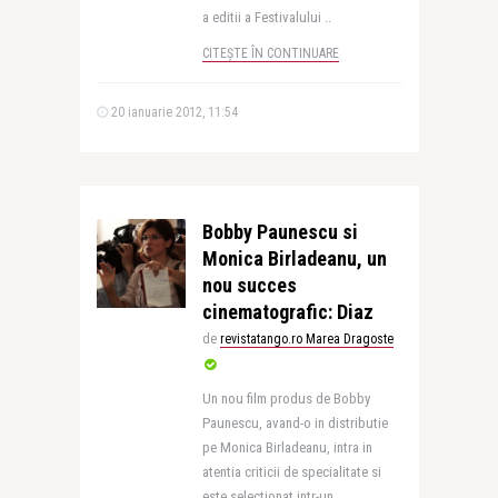
a editii a Festivalului ..
CITEȘTE ÎN CONTINUARE
20 ianuarie 2012, 11:54
Bobby Paunescu si
Monica Birladeanu, un
nou succes
cinematografic: Diaz
de
revistatango.ro Marea Dragoste
Un nou film produs de Bobby
Paunescu, avand-o in distributie
pe Monica Birladeanu, intra in
atentia criticii de specialitate si
este selectionat intr-un ..