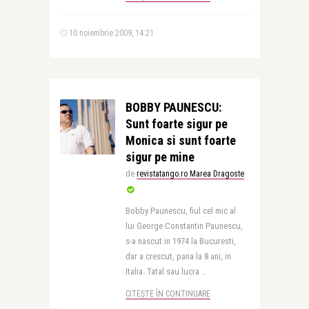
10 noiembrie 2009, 14:21
BOBBY PAUNESCU:
Sunt foarte sigur pe
Monica si sunt foarte
sigur pe mine
de
revistatango.ro Marea Dragoste
Bobby Paunescu, fiul cel mic al
lui George Constantin Paunescu,
s-a nascut in 1974 la Bucuresti,
dar a crescut, pana la 8 ani, in
Italia. Tatal sau lucra ..
CITEȘTE ÎN CONTINUARE