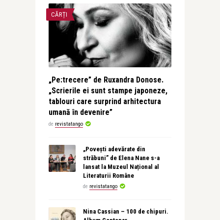
CĂRȚI
„Pe:trecere” de Ruxandra Donose.
„Scrierile ei sunt stampe japoneze,
tablouri care surprind arhitectura
umană în devenire”
de
revistatango
„Povești adevărate din
străbuni” de Elena Nane s-a
lansat la Muzeul Național al
Literaturii Române
de
revistatango
Nina Cassian – 100 de chipuri.