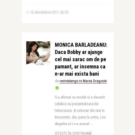
12 decembrie 2011, 02:33
MONICA BARLADEANU:
Daca Bobby ar ajunge
cel mai sarac om de pe
pamant, ar insemna ca
n-ar mai exista bani
de
revistatango.ro Marea Dragoste
S-a afirmat ca model si a devenit
celebra ca prezentatoare de
televiziune. A coborat din Iasi in
Bucuresti, dar, pana la urma, Los
Angeles-ul i s-a asezat ..
CITEȘTE ÎN CONTINUARE