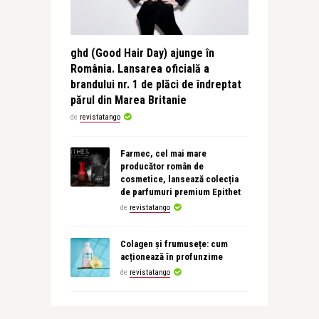
ghd (Good Hair Day) ajunge în
România. Lansarea oficială a
brandului nr. 1 de plăci de îndreptat
părul din Marea Britanie
de
revistatango
Farmec, cel mai mare
producător român de
cosmetice, lansează colecția
de parfumuri premium Epithet
de
revistatango
Colagen și frumusețe: cum
acționează în profunzime
de
revistatango