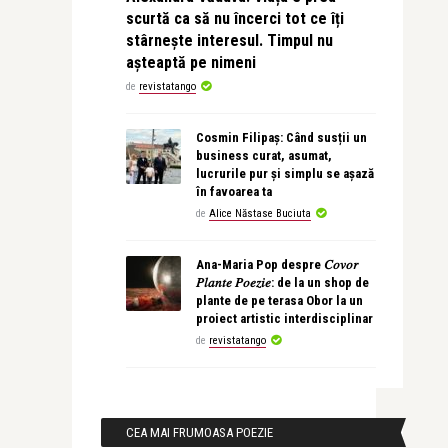
scurtă ca să nu încerci tot ce îți
stârnește interesul. Timpul nu
așteaptă pe nimeni
de
revistatango
Cosmin Filipaș: Când susții un
business curat, asumat,
lucrurile pur și simplu se așază
în favoarea ta
de
Alice Năstase Buciuta
Ana-Maria Pop despre 𝐶𝑜𝑣𝑜𝑟
𝑃𝑙𝑎𝑛𝑡𝑒 𝑃𝑜𝑒𝑧𝑖𝑒: de la un shop de
plante de pe terasa Obor la un
proiect artistic interdisciplinar
de
revistatango
CEA MAI FRUMOASA POEZIE