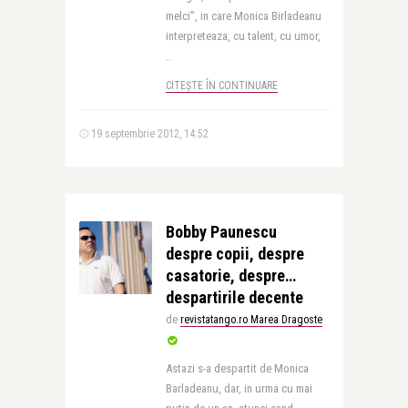
melci”, in care Monica Birladeanu
interpreteaza, cu talent, cu umor,
..
CITEȘTE ÎN CONTINUARE
19 septembrie 2012, 14:52
Bobby Paunescu
despre copii, despre
casatorie, despre…
despartirile decente
de
revistatango.ro Marea Dragoste
Astazi s-a despartit de Monica
Barladeanu, dar, in urma cu mai