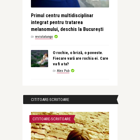
Primul centru multidisciplinar
integrat pentru tratarea
melanomului, deschis la București
de
revistatango
O rochie, o briză, o poveste.
Fiecare vară are rochia ei. Care
va fi a ta?
de
Alex Pub
CITITOARE-SCRIITOARE
CITITOARE-SCRIITOARE