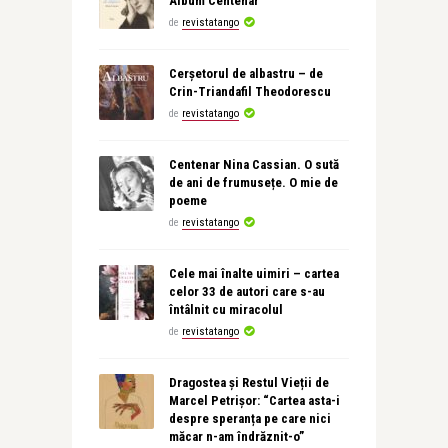
Album Centenar
de
revistatango
Cerșetorul de albastru – de
Crin-Triandafil Theodorescu
de
revistatango
Centenar Nina Cassian. O sută
de ani de frumusețe. O mie de
poeme
de
revistatango
Cele mai înalte uimiri – cartea
celor 33 de autori care s-au
întâlnit cu miracolul
de
revistatango
Dragostea și Restul Vieții de
Marcel Petrișor: “Cartea asta-i
despre speranța pe care nici
măcar n-am îndrăznit-o”