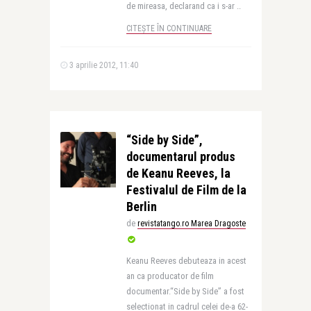
de mireasa, declarand ca i s-ar ..
CITEȘTE ÎN CONTINUARE
3 aprilie 2012, 11:40
“Side by Side”,
documentarul produs
de Keanu Reeves, la
Festivalul de Film de la
Berlin
de
revistatango.ro Marea Dragoste
Keanu Reeves debuteaza in acest
an ca producator de film
documentar.“Side by Side” a fost
selectionat in cadrul celei de-a 62-