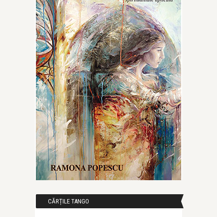
CĂRȚILE TANGO