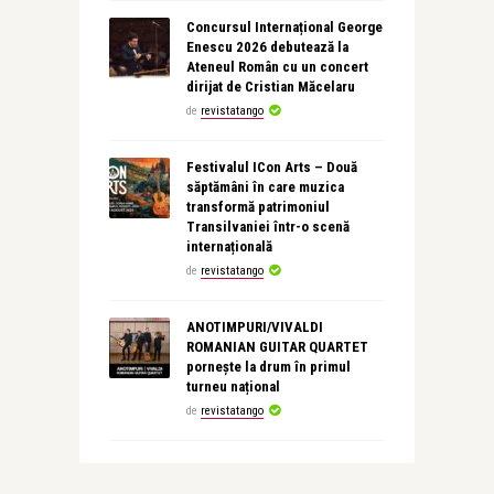
Concursul Internațional George
Enescu 2026 debutează la
Ateneul Român cu un concert
dirijat de Cristian Măcelaru
de
revistatango
Festivalul ICon Arts – Două
săptămâni în care muzica
transformă patrimoniul
Transilvaniei într-o scenă
internațională
de
revistatango
ANOTIMPURI/VIVALDI
ROMANIAN GUITAR QUARTET
pornește la drum în primul
turneu național
de
revistatango