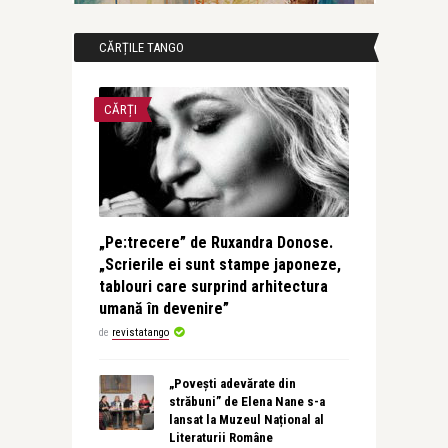
CĂRȚILE TANGO
CĂRȚI
„Pe:trecere” de Ruxandra Donose.
„Scrierile ei sunt stampe japoneze,
tablouri care surprind arhitectura
umană în devenire”
de
revistatango
„Povești adevărate din
străbuni” de Elena Nane s-a
lansat la Muzeul Național al
Literaturii Române