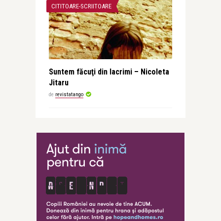
CITITOARE-SCRIITOARE
Suntem făcuţi din lacrimi – Nicoleta
Jitaru
de
revistatango