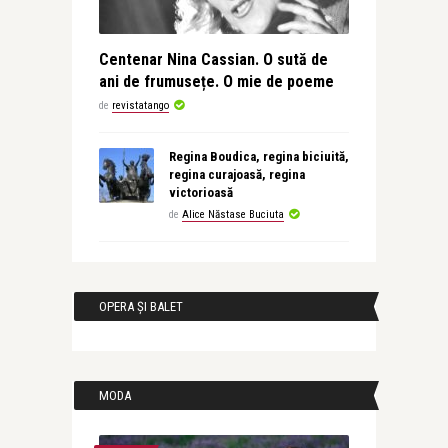
Centenar Nina Cassian. O sută de
ani de frumusețe. O mie de poeme
de
revistatango
Regina Boudica, regina biciuită,
regina curajoasă, regina
victorioasă
de
Alice Năstase Buciuta
OPERA ȘI BALET
MODA