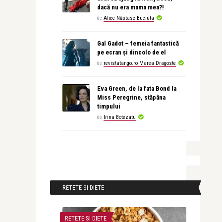
dacă nu era mama mea?!
de
Alice Năstase Buciuta
Gal Gadot – femeia fantastică
pe ecran și dincolo de el
de
revistatango.ro Marea Dragoste
Eva Green, de la fata Bond la
Miss Peregrine, stăpâna
timpului
de
Irina Botezatu
RETETE SI DIETE
RETETE SI DIETE