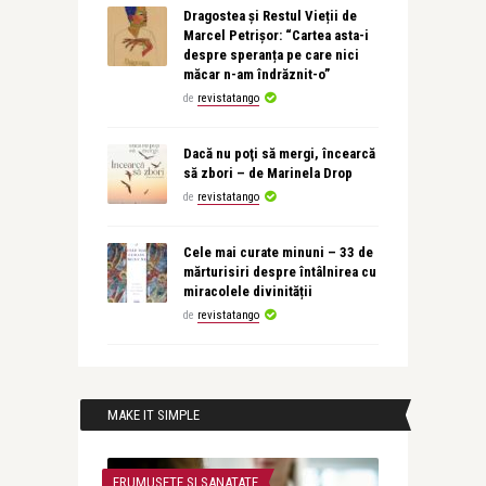
Dragostea și Restul Vieții de
Marcel Petrișor: “Cartea asta-i
despre speranța pe care nici
măcar n-am îndrăznit-o”
de
revistatango
Dacă nu poţi să mergi, încearcă
să zbori – de Marinela Drop
de
revistatango
Cele mai curate minuni – 33 de
mărturisiri despre întâlnirea cu
miracolele divinității
de
revistatango
MAKE IT SIMPLE
FRUMUSETE SI SANATATE