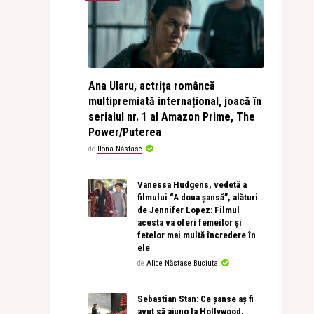
Ana Ularu, actrița româncă
multipremiată internațional, joacă în
serialul nr. 1 al Amazon Prime, The
Power/Puterea
de
Ilona Năstase
Vanessa Hudgens, vedetă a
filmului “A doua șansă”, alături
de Jennifer Lopez: Filmul
acesta va oferi femeilor și
fetelor mai multă încredere în
ele
de
Alice Năstase Buciuta
Sebastian Stan: Ce șanse aș fi
avut să ajung la Hollywood,