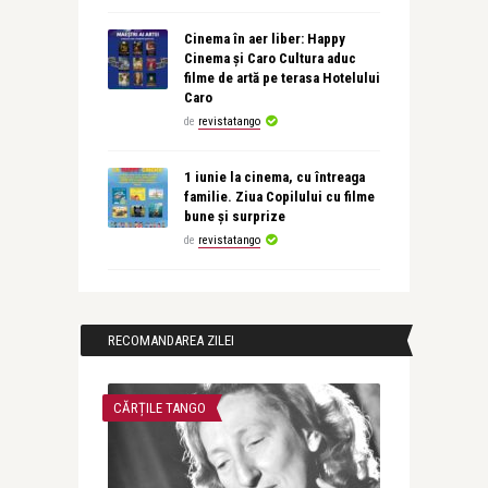
Cinema în aer liber: Happy
Cinema și Caro Cultura aduc
filme de artă pe terasa Hotelului
Caro
de
revistatango
1 iunie la cinema, cu întreaga
familie. Ziua Copilului cu filme
bune și surprize
de
revistatango
RECOMANDAREA ZILEI
CĂRȚILE TANGO