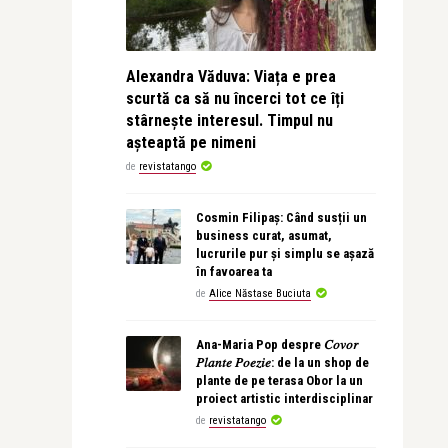
Alexandra Văduva: Viața e prea
scurtă ca să nu încerci tot ce îți
stârnește interesul. Timpul nu
așteaptă pe nimeni
de
revistatango
Cosmin Filipaș: Când susții un
business curat, asumat,
lucrurile pur și simplu se așază
în favoarea ta
de
Alice Năstase Buciuta
Ana-Maria Pop despre 𝐶𝑜𝑣𝑜𝑟
𝑃𝑙𝑎𝑛𝑡𝑒 𝑃𝑜𝑒𝑧𝑖𝑒: de la un shop de
plante de pe terasa Obor la un
proiect artistic interdisciplinar
de
revistatango