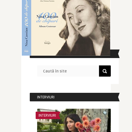
CAUTĂ ÎN SITE
INTERVIURI
INTERVIURI