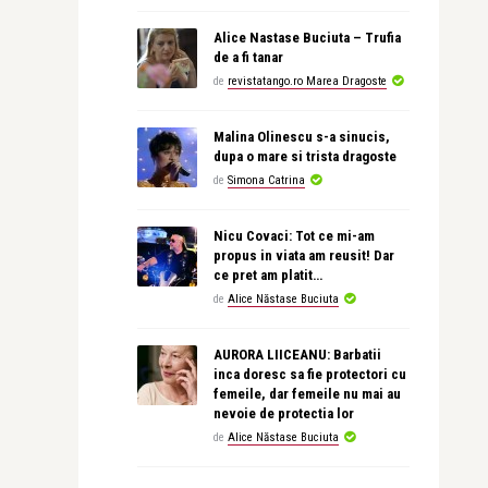
Alice Nastase Buciuta – Trufia
de a fi tanar
de
revistatango.ro Marea Dragoste
Malina Olinescu s-a sinucis,
dupa o mare si trista dragoste
de
Simona Catrina
Nicu Covaci: Tot ce mi-am
propus in viata am reusit! Dar
ce pret am platit…
de
Alice Năstase Buciuta
AURORA LIICEANU: Barbatii
inca doresc sa fie protectori cu
femeile, dar femeile nu mai au
nevoie de protectia lor
de
Alice Năstase Buciuta