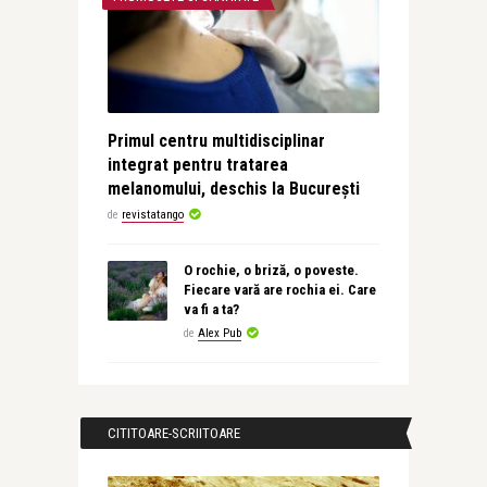
Primul centru multidisciplinar
integrat pentru tratarea
melanomului, deschis la București
de
revistatango
O rochie, o briză, o poveste.
Fiecare vară are rochia ei. Care
va fi a ta?
de
Alex Pub
CITITOARE-SCRIITOARE