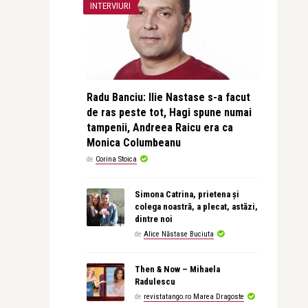
INTERVIURI
Radu Banciu: Ilie Nastase s-a facut
de ras peste tot, Hagi spune numai
tampenii, Andreea Raicu era ca
Monica Columbeanu
de
Corina Stoica
Simona Catrina, prietena și
colega noastră, a plecat, astăzi,
dintre noi
de
Alice Năstase Buciuta
Then & Now – Mihaela
Radulescu
de
revistatango.ro Marea Dragoste