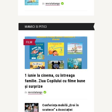
de
revistatango
MAMICI SI PITICI
FILM
1 iunie la cinema, cu întreaga
familie. Ziua Copilului cu filme bune
și surprize
de
revistatango
Conferința mobilă „Eroi în
scutece” a Asociației