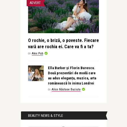
ADVERT
O rochie, o briză, o poveste. Fiecare
vară are rochia ei. Care va fi a ta?
de
Alex Pub
Ella Barker și Florin Burescu.
Două prezentări de modă care
au adus eleganța, muzica, arta
românească în inima Londrei
de
Alice Năstase Buciuta
BEAUTY NEWS & STYLE