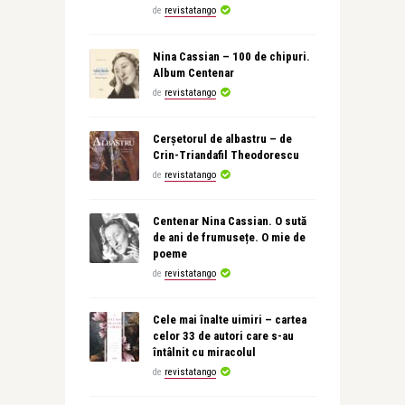
de
revistatango
Nina Cassian – 100 de chipuri.
Album Centenar
de
revistatango
Cerșetorul de albastru – de
Crin-Triandafil Theodorescu
de
revistatango
Centenar Nina Cassian. O sută
de ani de frumusețe. O mie de
poeme
de
revistatango
Cele mai înalte uimiri – cartea
celor 33 de autori care s-au
întâlnit cu miracolul
de
revistatango