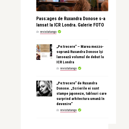
Pass:ages de Ruxandra Donose s-a
lansat la ICR Londra. Galerie FOTO
de
revistatango
„Pe:trecere” – Marea mezzo-
soprană Ruxandra Donose își
lansează volumul de debut la
ICR Londra
de
revistatango
„Pe:trecere” de Ruxandra
Donose. „Scrierile ei sunt
stampe japoneze, tablouri care
surprind arhitectura umană în
devenire”
de
revistatango