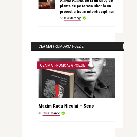
𝑃𝑙𝑎𝑛𝑡𝑒 𝑃𝑜𝑒𝑧𝑖𝑒: de la un shop de
plante de pe terasa Obor la un
proiect artistic interdisciplinar
de
revistatango
CEA MAI FRUMOASA POEZIE
CEA MAI FRUMOASA POEZIE
Maxim Radu Niculai – Sens
de
revistatango