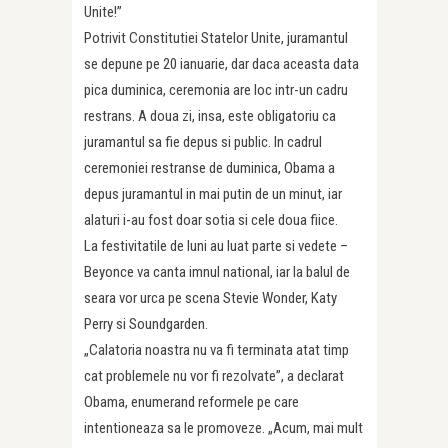
Unite!”
Potrivit Constitutiei Statelor Unite, juramantul
se depune pe 20 ianuarie, dar daca aceasta data
pica duminica, ceremonia are loc intr-un cadru
restrans. A doua zi, insa, este obligatoriu ca
juramantul sa fie depus si public. In cadrul
ceremoniei restranse de duminica, Obama a
depus juramantul in mai putin de un minut, iar
alaturi i-au fost doar sotia si cele doua fiice.
La festivitatile de luni au luat parte si vedete –
Beyonce va canta imnul national, iar la balul de
seara vor urca pe scena Stevie Wonder, Katy
Perry si Soundgarden.
„Calatoria noastra nu va fi terminata atat timp
cat problemele nu vor fi rezolvate”, a declarat
Obama, enumerand reformele pe care
intentioneaza sa le promoveze. „Acum, mai mult