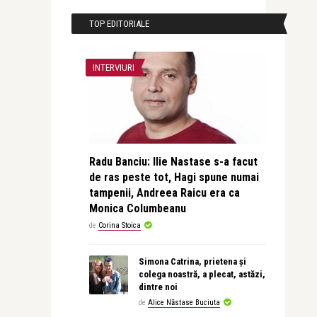
TOP EDITORIALE
INTERVIURI
Radu Banciu: Ilie Nastase s-a facut
de ras peste tot, Hagi spune numai
tampenii, Andreea Raicu era ca
Monica Columbeanu
de
Corina Stoica
Simona Catrina, prietena și
colega noastră, a plecat, astăzi,
dintre noi
de
Alice Năstase Buciuta