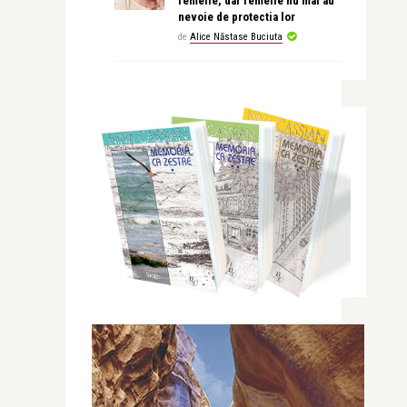
femeile, dar femeile nu mai au
nevoie de protectia lor
de
Alice Năstase Buciuta