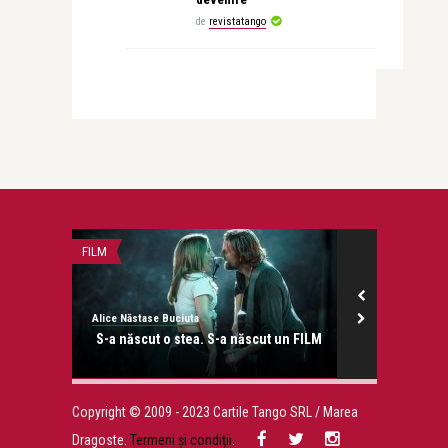
de
revistatango
FILM
RETETE SI DIETE
Alice Năstase Buciuta
revistatango.ro
onose.
S-a născut o stea. S-a născut un FILM
10 retete de
Copyright © 2009 - 2023 Cartile Tango SRL / Marea
Dragoste.
Termeni și condiții
.