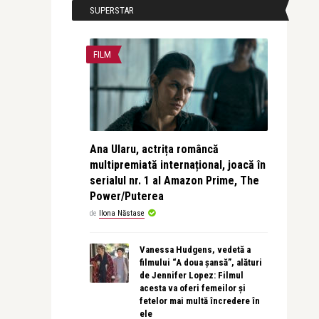
SUPERSTAR
FILM
Ana Ularu, actrița româncă
multipremiată internațional, joacă în
serialul nr. 1 al Amazon Prime, The
Power/Puterea
de
Ilona Năstase
Vanessa Hudgens, vedetă a
filmului “A doua șansă”, alături
de Jennifer Lopez: Filmul
acesta va oferi femeilor și
fetelor mai multă încredere în
ele