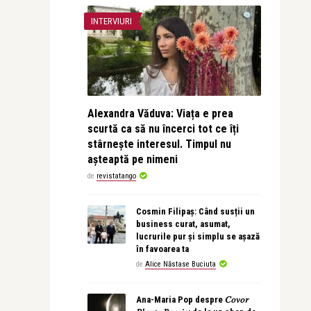
INTERVIURI
Alexandra Văduva: Viața e prea
scurtă ca să nu încerci tot ce îți
stârnește interesul. Timpul nu
așteaptă pe nimeni
de
revistatango
Cosmin Filipaș: Când susții un
business curat, asumat,
lucrurile pur și simplu se așază
în favoarea ta
de
Alice Năstase Buciuta
Ana-Maria Pop despre 𝐶𝑜𝑣𝑜𝑟