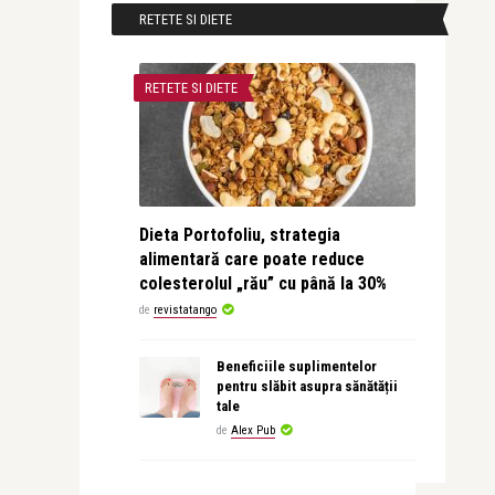
RETETE SI DIETE
RETETE SI DIETE
Dieta Portofoliu, strategia
alimentară care poate reduce
colesterolul „rău” cu până la 30%
de
revistatango
Beneficiile suplimentelor
pentru slăbit asupra sănătății
tale
de
Alex Pub