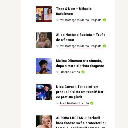
Then & Now – Mihaela
Radulescu
de
revistatango.ro Marea Dragoste
Alice Nastase Buciuta – Trufia
de a fi tanar
de
revistatango.ro Marea Dragoste
Malina Olinescu s-a sinucis,
dupa o mare si trista dragoste
de
Simona Catrina
Nicu Covaci: Tot ce mi-am
propus in viata am reusit! Dar
ce pret am platit…
de
Alice Năstase Buciuta
AURORA LIICEANU: Barbatii
inca doresc sa fie protectori cu