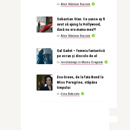
de
Alice Năstase Buciuta
Sebastian Stan: Ce șanse aș fi
avut să ajung la Hollywood,
dacă nu era mama mea?!
de
Alice Năstase Buciuta
Gal Gadot – femeia fantastică
pe ecran și dincolo de el
de
revistatango.ro Marea Dragoste
Eva Green, de la fata Bond la
Miss Peregrine, stăpâna
timpului
de
Irina Botezatu