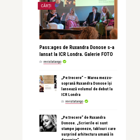
CĂRȚI
Pass:ages de Ruxandra Donose s-a
lansat la ICR Londra. Galerie FOTO
de
revistatango
„Pe:trecere” – Marea mezzo-
soprană Ruxandra Donose își
lansează volumul de debut la
ICR Londra
de
revistatango
„Pe:trecere” de Ruxandra
Donose. „Scrierile ei sunt
stampe japoneze, tablouri care
surprind arhitectura umană în
devenire”