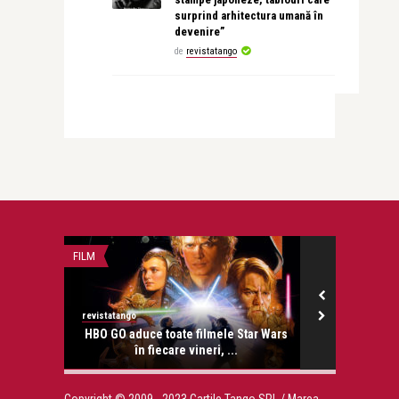
surprind arhitectura umană în
devenire”
de
revistatango
FILM
NU DIN GURA, CI
revistatango
Angelica Lambr
grijirea
HBO GO aduce toate filmele Star Wars
Angelica Lam
în fiecare vineri, ...
Copyright © 2009 - 2023 Cartile Tango SRL / Marea