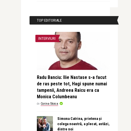
TOP EDITORIALE
INTERVIURI
Radu Banciu: Ilie Nastase s-a facut
de ras peste tot, Hagi spune numai
tampenii, Andreea Raicu era ca
Monica Columbeanu
de
Corina Stoica
Simona Catrina, prietena și
colega noastră, a plecat, astăzi,
dintre noi