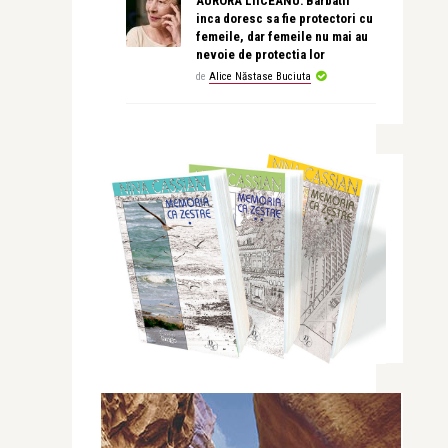
AURORA LIICEANU: Barbatii
inca doresc sa fie protectori cu
femeile, dar femeile nu mai au
nevoie de protectia lor
de
Alice Năstase Buciuta