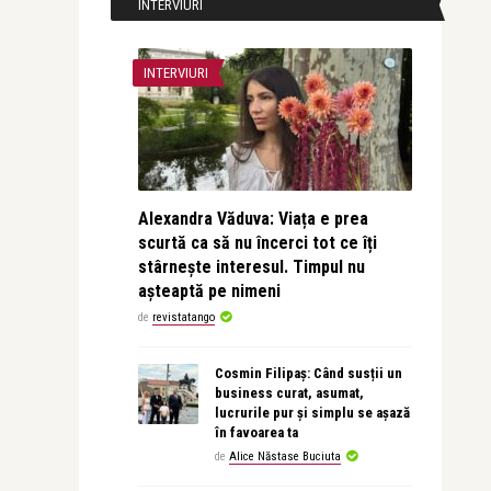
INTERVIURI
INTERVIURI
Alexandra Văduva: Viața e prea
scurtă ca să nu încerci tot ce îți
stârnește interesul. Timpul nu
așteaptă pe nimeni
de
revistatango
Cosmin Filipaș: Când susții un
business curat, asumat,
lucrurile pur și simplu se așază
în favoarea ta
de
Alice Năstase Buciuta