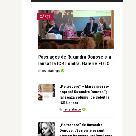
CĂRȚI
Pass:ages de Ruxandra Donose s-a
lansat la ICR Londra. Galerie FOTO
de
revistatango
„Pe:trecere” – Marea mezzo-
soprană Ruxandra Donose își
lansează volumul de debut la
ICR Londra
de
revistatango
„Pe:trecere” de Ruxandra
Donose. „Scrierile ei sunt
stampe japoneze, tablouri care