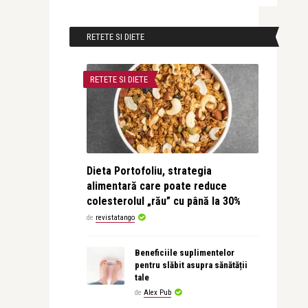
RETETE SI DIETE
RETETE SI DIETE
Dieta Portofoliu, strategia
alimentară care poate reduce
colesterolul „rău” cu până la 30%
de
revistatango
Beneficiile suplimentelor
pentru slăbit asupra sănătății
tale
de
Alex Pub