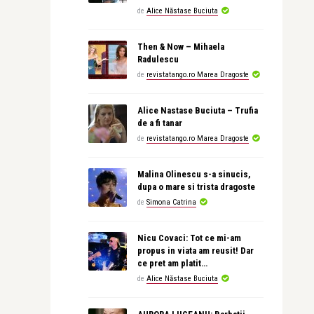
de
Alice Năstase Buciuta
Then & Now – Mihaela
Radulescu
de
revistatango.ro Marea Dragoste
Alice Nastase Buciuta – Trufia
de a fi tanar
de
revistatango.ro Marea Dragoste
Malina Olinescu s-a sinucis,
dupa o mare si trista dragoste
de
Simona Catrina
Nicu Covaci: Tot ce mi-am
propus in viata am reusit! Dar
ce pret am platit…
de
Alice Năstase Buciuta