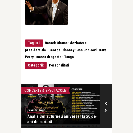
·
Tag-uri:
Barack Obama
dezbatere
·
·
·
prezidentiala
George Clooney
Jon Bon Jovi
Katy
·
·
Perry
marea dragoste
Tango
Categorii:
Personalitati
CONCERTE & SPECTACOLE
CEA MAI FRUMOA
revistatango
revistatango
tinian și
Analia Selis, turneu aniversar la 20 de
Leonid Dimo
ani de carieră ...