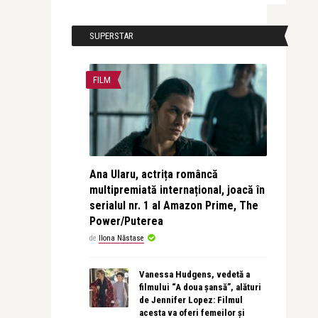
SUPERSTAR
FILM
Ana Ularu, actrița româncă
multipremiată internațional, joacă în
serialul nr. 1 al Amazon Prime, The
Power/Puterea
de
Ilona Năstase
Vanessa Hudgens, vedetă a
filmului “A doua șansă”, alături
de Jennifer Lopez: Filmul
acesta va oferi femeilor și