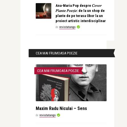
Ana-Maria Pop despre 𝐶𝑜𝑣𝑜𝑟
𝑃𝑙𝑎𝑛𝑡𝑒 𝑃𝑜𝑒𝑧𝑖𝑒: de la un shop de
plante de pe terasa Obor la un
proiect artistic interdisciplinar
de
revistatango
CEA MAI FRUMOASA POEZIE
CEA MAI FRUMOASA POEZIE
Maxim Radu Niculai – Sens
de
revistatango