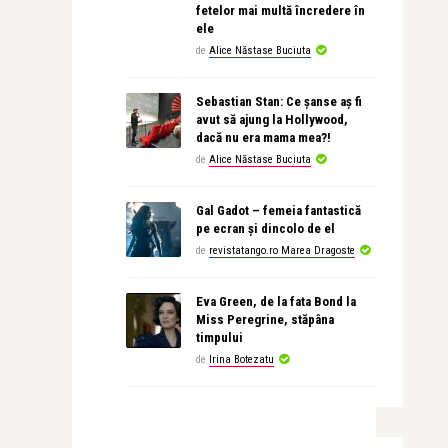
fetelor mai multă încredere în
ele
de
Alice Năstase Buciuta
Sebastian Stan: Ce șanse aș fi
avut să ajung la Hollywood,
dacă nu era mama mea?!
de
Alice Năstase Buciuta
Gal Gadot – femeia fantastică
pe ecran și dincolo de el
de
revistatango.ro Marea Dragoste
Eva Green, de la fata Bond la
Miss Peregrine, stăpâna
timpului
de
Irina Botezatu