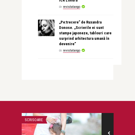
ICR Londra
de
revistatango
„Pe:trecere” de Ruxandra
Donose. „Scrierile ei sunt
stampe japoneze, tablouri care
surprind arhitectura umană în
devenire”
de
revistatango
SCRISOARE
STIRI