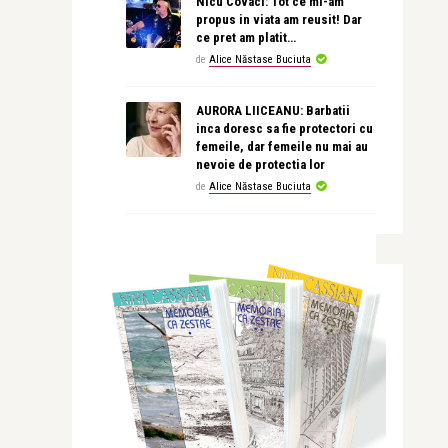
Nicu Covaci: Tot ce mi-am
propus in viata am reusit! Dar
ce pret am platit…
de
Alice Năstase Buciuta
AURORA LIICEANU: Barbatii
inca doresc sa fie protectori cu
femeile, dar femeile nu mai au
nevoie de protectia lor
de
Alice Năstase Buciuta