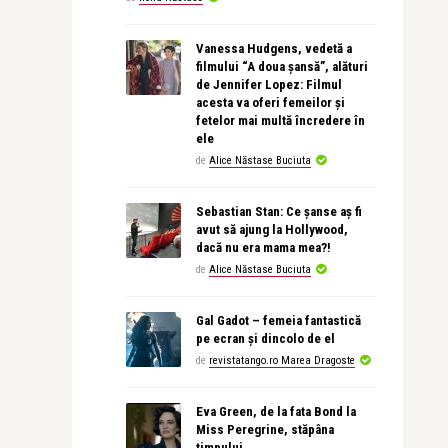
Vanessa Hudgens, vedetă a
filmului “A doua șansă”, alături
de Jennifer Lopez: Filmul
acesta va oferi femeilor și
fetelor mai multă încredere în
ele
de
Alice Năstase Buciuta
Sebastian Stan: Ce șanse aș fi
avut să ajung la Hollywood,
dacă nu era mama mea?!
de
Alice Năstase Buciuta
Gal Gadot – femeia fantastică
pe ecran și dincolo de el
de
revistatango.ro Marea Dragoste
Eva Green, de la fata Bond la
Miss Peregrine, stăpâna
timpului