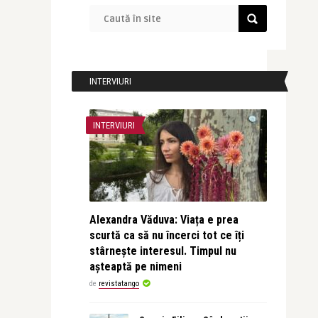
INTERVIURI
INTERVIURI
Alexandra Văduva: Viața e prea
scurtă ca să nu încerci tot ce îți
stârnește interesul. Timpul nu
așteaptă pe nimeni
de
revistatango