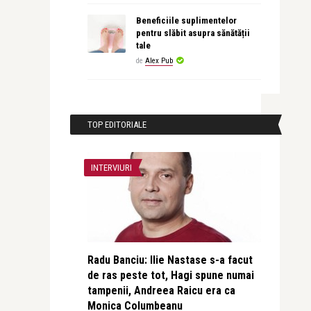
Beneficiile suplimentelor
pentru slăbit asupra sănătății
tale
de
Alex Pub
TOP EDITORIALE
INTERVIURI
Radu Banciu: Ilie Nastase s-a facut
de ras peste tot, Hagi spune numai
tampenii, Andreea Raicu era ca
Monica Columbeanu