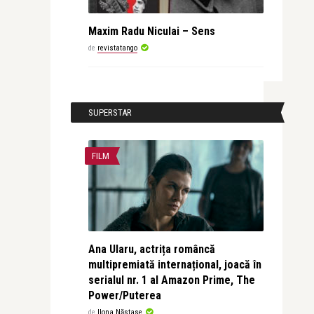
Maxim Radu Niculai – Sens
de
revistatango
SUPERSTAR
FILM
Ana Ularu, actrița româncă
multipremiată internațional, joacă în
serialul nr. 1 al Amazon Prime, The
Power/Puterea
de
Ilona Năstase