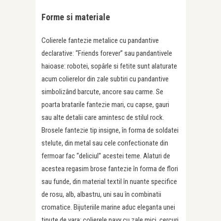
Forme si materiale
Colierele fantezie metalice cu pandantive
declarative: “Friends forever” sau pandantivele
haioase: robotei, sopârle si fetite sunt alaturate
acum colierelor din zale subtiri cu pandantive
simbolizând barcute, ancore sau carme. Se
poarta bratarile fantezie mari, cu capse, gauri
sau alte detalii care amintesc de stilul rock.
Brosele fantezie tip insigne, în forma de soldatei
stelute, din metal sau cele confectionate din
fermoar fac “deliciul” acestei teme. Alaturi de
acestea regasim brose fantezie în forma de flori
sau funde, din material textil în nuante specifice
de rosu, alb, albastru, uni sau în combinatii
cromatice. Bijuteriile marine aduc eleganta unei
tinute de vara: colierele navy cu zale mici, cercuri