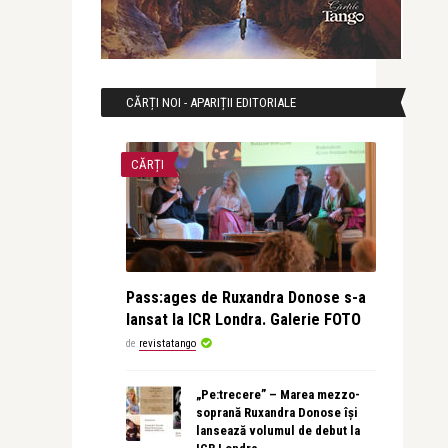
CĂRȚI NOI - APARIȚII EDITORIALE
CĂRȚI
Pass:ages de Ruxandra Donose s-a
lansat la ICR Londra. Galerie FOTO
de
revistatango
„Pe:trecere” – Marea mezzo-
soprană Ruxandra Donose își
lansează volumul de debut la