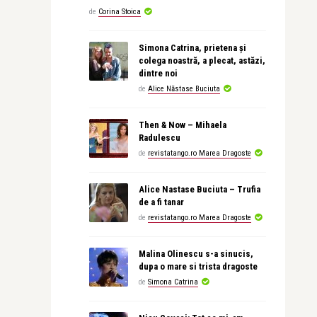
de
Corina Stoica
Simona Catrina, prietena și
colega noastră, a plecat, astăzi,
dintre noi
de
Alice Năstase Buciuta
Then & Now – Mihaela
Radulescu
de
revistatango.ro Marea Dragoste
Alice Nastase Buciuta – Trufia
de a fi tanar
de
revistatango.ro Marea Dragoste
Malina Olinescu s-a sinucis,
dupa o mare si trista dragoste
de
Simona Catrina