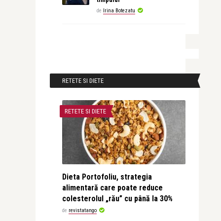
de
Irina Botezatu
RETETE SI DIETE
RETETE SI DIETE
Dieta Portofoliu, strategia
alimentară care poate reduce
colesterolul „rău” cu până la 30%
de
revistatango