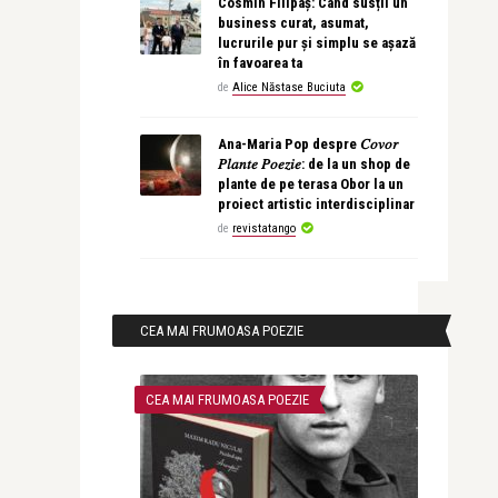
Cosmin Filipaș: Când susții un
business curat, asumat,
lucrurile pur și simplu se așază
în favoarea ta
de
Alice Năstase Buciuta
Ana-Maria Pop despre 𝐶𝑜𝑣𝑜𝑟
𝑃𝑙𝑎𝑛𝑡𝑒 𝑃𝑜𝑒𝑧𝑖𝑒: de la un shop de
plante de pe terasa Obor la un
proiect artistic interdisciplinar
de
revistatango
CEA MAI FRUMOASA POEZIE
CEA MAI FRUMOASA POEZIE