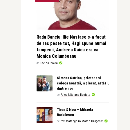
Radu Banciu: Ilie Nastase s-a facut
de ras peste tot, Hagi spune numai
tampenii, Andreea Raicu era ca
Monica Columbeanu
de
Corina Stoica
Simona Catrina, prietena și
colega noastră, a plecat, astăzi,
dintre noi
de
Alice Năstase Buciuta
Then & Now – Mihaela
Radulescu
de
revistatango.ro Marea Dragoste