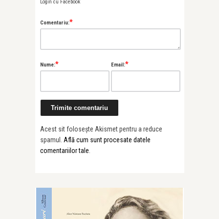
Login cu Facebook
*
Comentariu:
*
*
Nume:
Email:
Acest sit folosește Akismet pentru a reduce
spamul.
Află cum sunt procesate datele
comentariilor tale
.