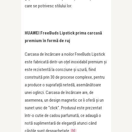
care se potrivesc stilului lor.
HUAWEI FreeBuds Lipstick prima carcasă
premium în formă de ruj
Carcasa de încărcare a noilor FreeBuds Lipstick
este fabricată dintr-un oțel inoxidabil premium și
este rezistentă la coroziune și uzură, fiind
construită prin 30 de procese complexe, pentru
a produce o suprafață netedă, asemănătoare
unei oglinzi. Carcasa de încărcare are, de
asemenea, un design magnetic ce îi oferă și un
sunet unic de “click”. Produsul este prezentat
într-o cutie de cadou parfumată, ce adaugă o
notă suplimentară de eleganță atunci când
căștile sunt despachetate.
[1]