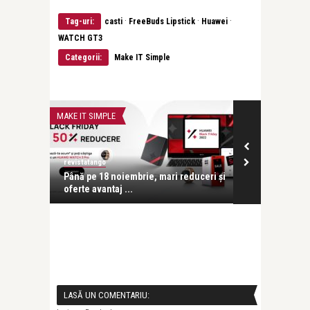
·
·
·
Tag-uri:
casti
FreeBuds Lipstick
Huawei
WATCH GT3
Categorii:
Make IT Simple
MAKE IT SIMPLE
MAKE IT SIMPLE
revistatango
revistatango
Până pe 18 noiembrie, mari reduceri și
Huawei lanse
..
oferte avantaj ...
vârf de gamă
LASĂ UN COMENTARIU: