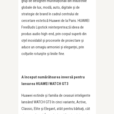
grup de designeri multinaționali din industriile
globale de lux, modă, auto, digitale și de
strategie de brand în cadrul centrului de
cercetare estetică Huawei de la Paris. HUAWEI
FreeBuds Lipstick reinterpretează ideea de
produs audio high-end, prin corpul superb din
oțel inoxidabil și procesele de proiectare și
aduce un omagiu armoniei și eleganței, prin
colțurile rotunjite și liniile fine.
A început numărătoarea inversă pentru
lansarea HUAWEI WATCH GT3
Huawei extinde și familia de ceasuri inteligente
lansând WATCH GT3 în cinci variante, Active,
Classic, Elite și Elegant, atât pentru bărbați, cât