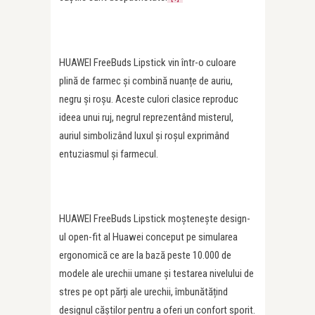
HUAWEI FreeBuds Lipstick vin într-o culoare
plină de farmec și combină nuanțe de auriu,
negru și roșu. Aceste culori clasice reproduc
ideea unui ruj, negrul reprezentând misterul,
auriul simbolizând luxul și roșul exprimând
entuziasmul și farmecul.
HUAWEI FreeBuds Lipstick moștenește design-
ul open-fit al Huawei conceput pe simularea
ergonomică ce are la bază peste 10.000 de
modele ale urechii umane și testarea nivelului de
stres pe opt părți ale urechii, îmbunătățind
designul căștilor pentru a oferi un confort sporit.