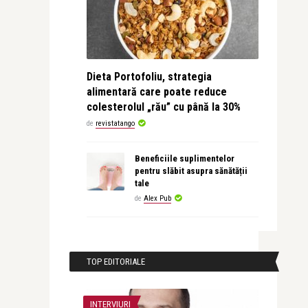
Dieta Portofoliu, strategia
alimentară care poate reduce
colesterolul „rău” cu până la 30%
de
revistatango
Beneficiile suplimentelor
pentru slăbit asupra sănătății
tale
de
Alex Pub
TOP EDITORIALE
INTERVIURI