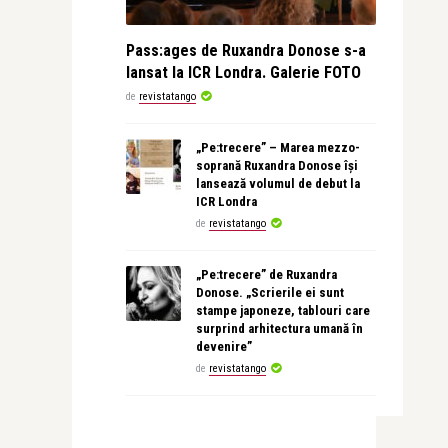
Pass:ages de Ruxandra Donose s-a
lansat la ICR Londra. Galerie FOTO
de
revistatango
„Pe:trecere” – Marea mezzo-
soprană Ruxandra Donose își
lansează volumul de debut la
ICR Londra
de
revistatango
„Pe:trecere” de Ruxandra
Donose. „Scrierile ei sunt
stampe japoneze, tablouri care
surprind arhitectura umană în
devenire”
de
revistatango