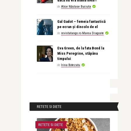
dacă nu era mama mea?!
de
Alice Năstase Buciuta
Gal Gadot – femeia fantastică
pe ecran și dincolo de el
de
revistatango.ro Marea Dragoste
Eva Green, de la fata Bond la
Miss Peregrine, stăpâna
timpului
de
Irina Botezatu
RETETE SI DIETE
RETETE SI DIETE