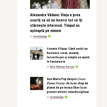
Alexandra Văduva: Viața e prea
scurtă ca să nu încerci tot ce îți
stârnește interesul. Timpul nu
așteaptă pe nimeni
de
revistatango
Cosmin Filipaș: Când susții un
business curat, asumat,
lucrurile pur și simplu se așază
în favoarea ta
de
Alice Năstase Buciuta
Ana-Maria Pop despre 𝐶𝑜𝑣𝑜𝑟
𝑃𝑙𝑎𝑛𝑡𝑒 𝑃𝑜𝑒𝑧𝑖𝑒: de la un shop de
plante de pe terasa Obor la un
proiect artistic interdisciplinar
de
revistatango