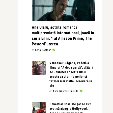
Ana Ularu, actrița româncă
multipremiată internațional, joacă în
serialul nr. 1 al Amazon Prime, The
Power/Puterea
de
Ilona Năstase
Vanessa Hudgens, vedetă a
filmului “A doua șansă”, alături
de Jennifer Lopez: Filmul
acesta va oferi femeilor și
fetelor mai multă încredere în
ele
de
Alice Năstase Buciuta
Sebastian Stan: Ce șanse aș fi
avut să ajung la Hollywood,