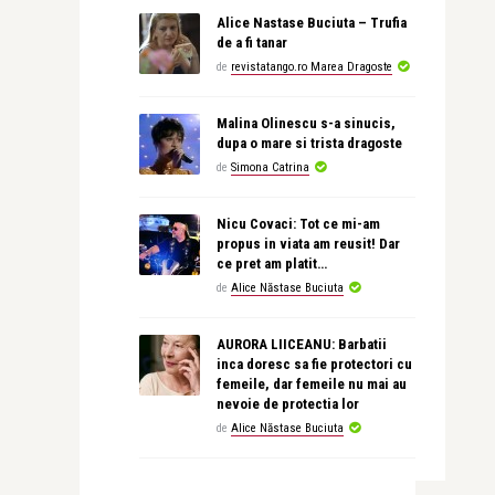
Alice Nastase Buciuta – Trufia
de a fi tanar
de
revistatango.ro Marea Dragoste
Malina Olinescu s-a sinucis,
dupa o mare si trista dragoste
de
Simona Catrina
Nicu Covaci: Tot ce mi-am
propus in viata am reusit! Dar
ce pret am platit…
de
Alice Năstase Buciuta
AURORA LIICEANU: Barbatii
inca doresc sa fie protectori cu
femeile, dar femeile nu mai au
nevoie de protectia lor
de
Alice Năstase Buciuta