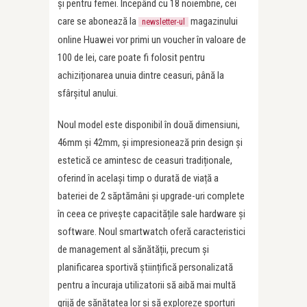
și pentru femei. Începând cu 18 noiembrie, cei
care se abonează la
magazinului
newsletter-ul
online Huawei vor primi un voucher în valoare de
100 de lei, care poate fi folosit pentru
achiziționarea unuia dintre ceasuri, până la
sfârșitul anului.
Noul model este disponibil în două dimensiuni,
46mm și 42mm, și impresionează prin design și
estetică ce amintesc de ceasuri tradiționale,
oferind în același timp o durată de viață a
bateriei de 2 săptămâni și upgrade-uri complete
în ceea ce privește capacitățile sale hardware și
software. Noul smartwatch oferă caracteristici
de management al sănătății, precum și
planificarea sportivă științifică personalizată
pentru a încuraja utilizatorii să aibă mai multă
grijă de sănătatea lor și să exploreze sporturi