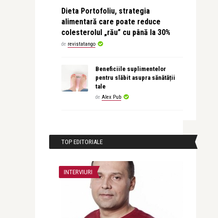
Dieta Portofoliu, strategia
alimentară care poate reduce
colesterolul „rău” cu până la 30%
de
revistatango
Beneficiile suplimentelor
pentru slăbit asupra sănătății
tale
de
Alex Pub
TOP EDITORIALE
INTERVIURI