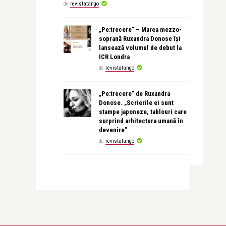
de
revistatango
„Pe:trecere” – Marea mezzo-
soprană Ruxandra Donose își
lansează volumul de debut la
ICR Londra
de
revistatango
„Pe:trecere” de Ruxandra
Donose. „Scrierile ei sunt
stampe japoneze, tablouri care
surprind arhitectura umană în
devenire”
de
revistatango