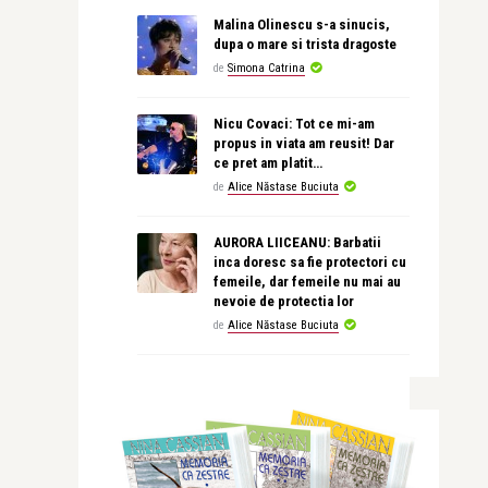
Malina Olinescu s-a sinucis,
dupa o mare si trista dragoste
de
Simona Catrina
Nicu Covaci: Tot ce mi-am
propus in viata am reusit! Dar
ce pret am platit…
de
Alice Năstase Buciuta
AURORA LIICEANU: Barbatii
inca doresc sa fie protectori cu
femeile, dar femeile nu mai au
nevoie de protectia lor
de
Alice Năstase Buciuta