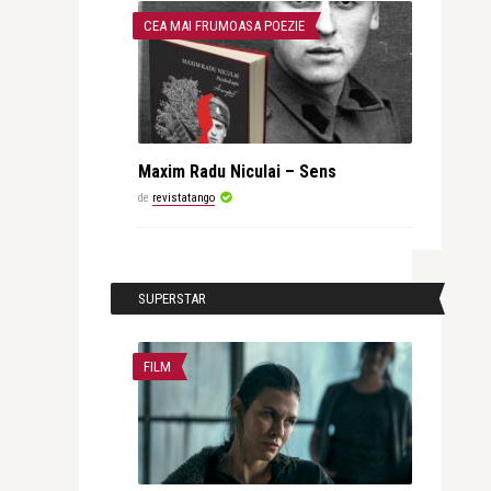
CEA MAI FRUMOASA POEZIE
Maxim Radu Niculai – Sens
de
revistatango
SUPERSTAR
FILM