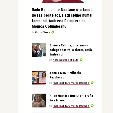
Radu Banciu: Ilie Nastase s-a facut
de ras peste tot, Hagi spune numai
tampenii, Andreea Raicu era ca
Monica Columbeanu
de
Corina Stoica
Simona Catrina, prietena și
colega noastră, a plecat, astăzi,
dintre noi
de
Alice Năstase Buciuta
Then & Now – Mihaela
Radulescu
de
revistatango.ro Marea Dragoste
Alice Nastase Buciuta – Trufia
de a fi tanar
de
revistatango.ro Marea Dragoste