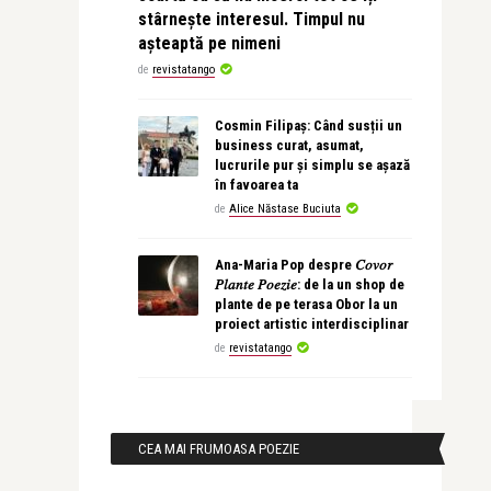
stârnește interesul. Timpul nu
așteaptă pe nimeni
de
revistatango
Cosmin Filipaș: Când susții un
business curat, asumat,
lucrurile pur și simplu se așază
în favoarea ta
de
Alice Năstase Buciuta
Ana-Maria Pop despre 𝐶𝑜𝑣𝑜𝑟
𝑃𝑙𝑎𝑛𝑡𝑒 𝑃𝑜𝑒𝑧𝑖𝑒: de la un shop de
plante de pe terasa Obor la un
proiect artistic interdisciplinar
de
revistatango
CEA MAI FRUMOASA POEZIE