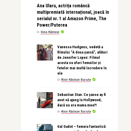
Ana Ularu, actrița româncă
multipremiată internațional, joacă în
serialul nr. 1 al Amazon Prime, The
Power/Puterea
de
Ilona Năstase
Vanessa Hudgens, vedetă a
filmului “A doua șansă”, alături
de Jennifer Lopez: Filmul
acesta va oferi femeilor și
fetelor mai multă încredere în
ele
de
Alice Năstase Buciuta
Sebastian Stan: Ce șanse aș fi
avut să ajung la Hollywood,
dacă nu era mama mea?!
de
Alice Năstase Buciuta
Gal Gadot – femeia fantastică