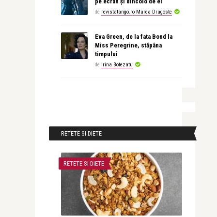
pe ecran și dincolo de el
de
revistatango.ro Marea Dragoste
Eva Green, de la fata Bond la
Miss Peregrine, stăpâna
timpului
de
Irina Botezatu
RETETE SI DIETE
RETETE SI DIETE