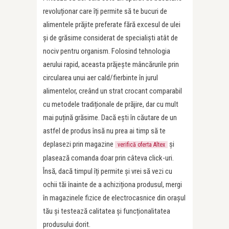
revoluționar care îți permite să te bucuri de
alimentele prăjite preferate fără excesul de ulei
și de grăsime considerat de specialiști atât de
nociv pentru organism. Folosind tehnologia
aerului rapid, aceasta prăjește mâncărurile prin
circularea unui aer cald/fierbinte în jurul
alimentelor, creând un strat crocant comparabil
cu metodele tradiționale de prăjire, dar cu mult
mai puțină grăsime. Dacă ești în căutare de un
astfel de produs însă nu prea ai timp să te
deplasezi prin magazine
și
verifică oferta Altex
plasează comanda doar prin câteva click-uri.
Însă, dacă timpul îți permite și vrei să vezi cu
ochii tăi înainte de a achiziționa produsul, mergi
în magazinele fizice de electrocasnice din orașul
tău și testează calitatea și funcționalitatea
produsului dorit.