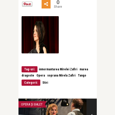
0
Share
·
Tag-uri:
inmormantarea Mirelei Zafiri
marea
·
·
·
dragoste
Opera
soprana Mirela Zafiri
Tango
Categorii:
Stiri
OPERA ȘI BALET
OPERA ȘI BALET