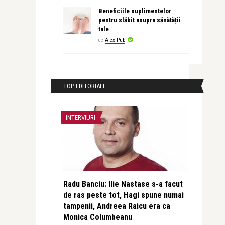
Beneficiile suplimentelor
pentru slăbit asupra sănătății
tale
de
Alex Pub
TOP EDITORIALE
INTERVIURI
Radu Banciu: Ilie Nastase s-a facut
de ras peste tot, Hagi spune numai
tampenii, Andreea Raicu era ca
Monica Columbeanu