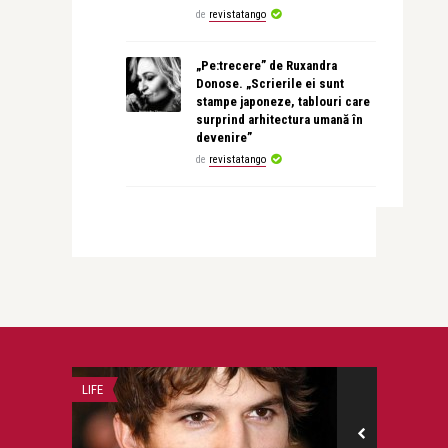
de
revistatango
„Pe:trecere” de Ruxandra
Donose. „Scrierile ei sunt
stampe japoneze, tablouri care
surprind arhitectura umană în
devenire”
de
revistatango
LIFE
STIRI