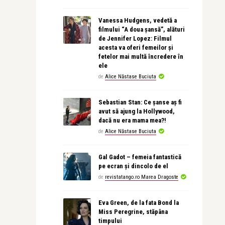
Vanessa Hudgens, vedetă a
filmului “A doua șansă”, alături
de Jennifer Lopez: Filmul
acesta va oferi femeilor și
fetelor mai multă încredere în
ele
de
Alice Năstase Buciuta
Sebastian Stan: Ce șanse aș fi
avut să ajung la Hollywood,
dacă nu era mama mea?!
de
Alice Năstase Buciuta
Gal Gadot – femeia fantastică
pe ecran și dincolo de el
de
revistatango.ro Marea Dragoste
Eva Green, de la fata Bond la
Miss Peregrine, stăpâna
timpului