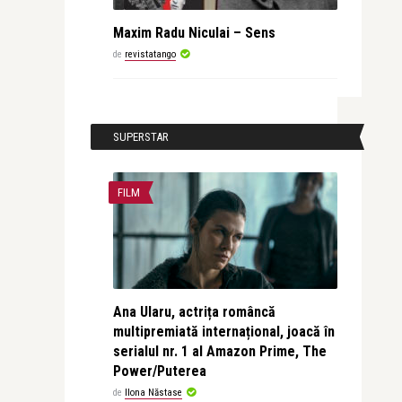
Maxim Radu Niculai – Sens
de
revistatango
SUPERSTAR
FILM
Ana Ularu, actrița româncă
multipremiată internațional, joacă în
serialul nr. 1 al Amazon Prime, The
Power/Puterea
de
Ilona Năstase