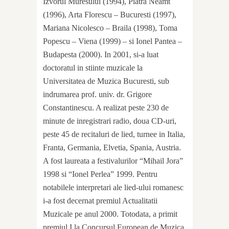
Izvorul Muresului (1994), Piatra Neamt
(1996), Arta Florescu – Bucuresti (1997),
Mariana Nicolesco – Braila (1998), Toma
Popescu – Viena (1999) – si Ionel Pantea –
Budapesta (2000). In 2001, si-a luat
doctoratul in stiinte muzicale la
Universitatea de Muzica Bucuresti, sub
indrumarea prof. univ. dr. Grigore
Constantinescu. A realizat peste 230 de
minute de inregistrari radio, doua CD-uri,
peste 45 de recitaluri de lied, turnee in Italia,
Franta, Germania, Elvetia, Spania, Austria.
A fost laureata a festivalurilor “Mihail Jora”
1998 si “Ionel Perlea” 1999. Pentru
notabilele interpretari ale lied-ului romanesc
i-a fost decernat premiul Actualitatii
Muzicale pe anul 2000. Totodata, a primit
premiul I la Concursul European de Muzica