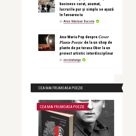
business curat, asumat,
lucrurile pur și simplu se așază
în favoarea ta
de
Alice Năstase Buciuta
Ana-Maria Pop despre 𝐶𝑜𝑣𝑜𝑟
𝑃𝑙𝑎𝑛𝑡𝑒 𝑃𝑜𝑒𝑧𝑖𝑒: de la un shop de
plante de pe terasa Obor la un
proiect artistic interdisciplinar
de
revistatango
CEA MAI FRUMOASA POEZIE
CEA MAI FRUMOASA POEZIE