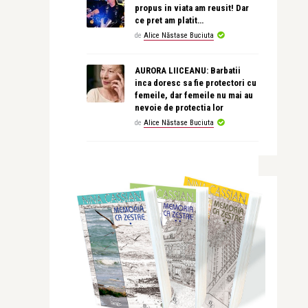
propus in viata am reusit! Dar
ce pret am platit…
de
Alice Năstase Buciuta
AURORA LIICEANU: Barbatii
inca doresc sa fie protectori cu
femeile, dar femeile nu mai au
nevoie de protectia lor
de
Alice Năstase Buciuta