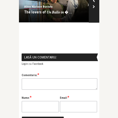
Alice Năstase Buciuta
Alice Năstase B
.
The lovers of 𝑈𝑛 𝐵𝑎𝑙𝑙𝑜 𝑖𝑛 � ...
Zece ani de p
Triumful Ruxa
LASĂ UN COMENTARIU:
Login cu Facebook
*
Comentariu:
*
*
Nume:
Email: