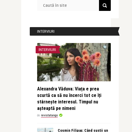
INTERVIURI
INTERVIURI
Alexandra Văduva: Viața e prea
scurtă ca să nu încerci tot ce îți
stârnește interesul. Timpul nu
așteaptă pe nimeni
de
revistatango
Cosmin Filipaș: Când susții un