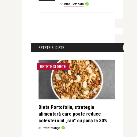
de
Irina Botezatu
RETETE SI DIETE
RETETE SI DIETE
Dieta Portofoliu, strategia
alimentară care poate reduce
colesterolul „rău” cu până la 30%
de
revistatango