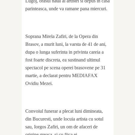
Lugoj, orasul natal al artistei si depus in casa
parinteasca, unde va ramane pana miercuri.
Soprana Mirela Zafiri, de la Opera din
Brasov, a murit luni, la varsta de 41 de ani,
dupa o lunga suferinta in privinta careia a
fost foarte discreta, ea sustinand ultimul
spectacol pe scena operei brasovene pe 31
martie, a declarat pentru MEDIAFAX
Ovidiu Mezei.
Convoiul funerar a plecat luni dimineata,
din Bucuresti, unde locuia artista cu sotul
sau, Iorgos Zafiri, un om de afaceri de
origine greaca, si cu fiica ei.