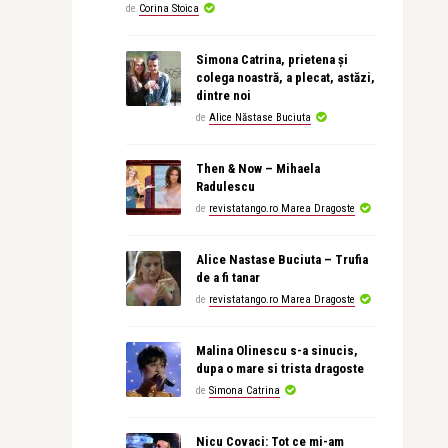
de
Corina Stoica
Simona Catrina, prietena și
colega noastră, a plecat, astăzi,
dintre noi
de
Alice Năstase Buciuta
Then & Now – Mihaela
Radulescu
de
revistatango.ro Marea Dragoste
Alice Nastase Buciuta – Trufia
de a fi tanar
de
revistatango.ro Marea Dragoste
Malina Olinescu s-a sinucis,
dupa o mare si trista dragoste
de
Simona Catrina
Nicu Covaci: Tot ce mi-am