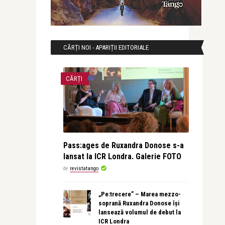
CĂRȚI NOI - APARIȚII EDITORIALE
CĂRȚI
Pass:ages de Ruxandra Donose s-a
lansat la ICR Londra. Galerie FOTO
de
revistatango
„Pe:trecere” – Marea mezzo-
soprană Ruxandra Donose își
lansează volumul de debut la
ICR Londra