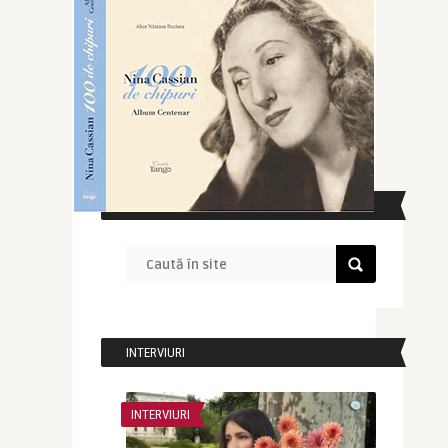
CAUTĂ ÎN SITE
INTERVIURI
INTERVIURI