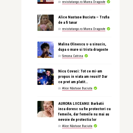
de
revistatango.ro Marea Dragoste
Alice Nastase Buciuta – Trufia
de a fi tanar
de
revistatango.ro Marea Dragoste
Malina Olinescu s-a sinucis,
dupa o mare si trista dragoste
de
Simona Catrina
Nicu Covaci: Tot ce mi-am
propus in viata am reusit! Dar
ce pret am platit…
de
Alice Năstase Buciuta
AURORA LIICEANU: Barbatii
inca doresc sa fie protectori cu
femeile, dar femeile nu mai au
nevoie de protectia lor
de
Alice Năstase Buciuta