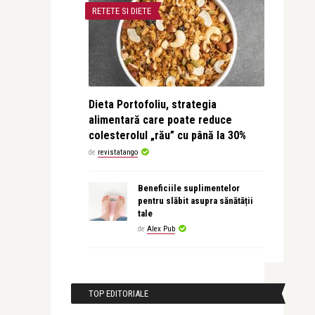
RETETE SI DIETE
Dieta Portofoliu, strategia
alimentară care poate reduce
colesterolul „rău” cu până la 30%
de
revistatango
Beneficiile suplimentelor
pentru slăbit asupra sănătății
tale
de
Alex Pub
TOP EDITORIALE