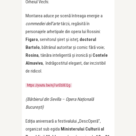
Orheiul Vechi.
Montarea aduce pe scenă întreaga energie a
commediei dell’arte
târzii, regăsită în
personajele arhetipale din opera lui Rossini:
Figaro
, servitorul șiret și isteț;
doctorul
Bartolo
, bătrânul autoritar și comic fără voie;
Rosina
, tânăra inteligentă și ironică și
Contele
Almaviva
, îndrăgostitul elegant, dar irezistibil
de ridicol.
https://youtu.be/nj7urEb3EQg
(Bărbierul din Sevilla – Opera Națională
București)
Ediția aniversară a festivalului „DescOperă”,
organizat sub egida
Ministerului Culturii al