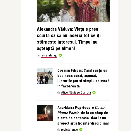
Alexandra Văduva: Viața e prea
scurtă ca să nu încerci tot ce îți
stârnește interesul. Timpul nu
așteaptă pe nimeni
de
revistatango
Cosmin Filipaș: Când susții un
business curat, asumat,
lucrurile pur și simplu se așază
în favoarea ta
de
Alice Năstase Buciuta
Ana-Maria Pop despre 𝐶𝑜𝑣𝑜𝑟
𝑃𝑙𝑎𝑛𝑡𝑒 𝑃𝑜𝑒𝑧𝑖𝑒: de la un shop de
plante de pe terasa Obor la un
proiect artistic interdisciplinar
de
revistatango