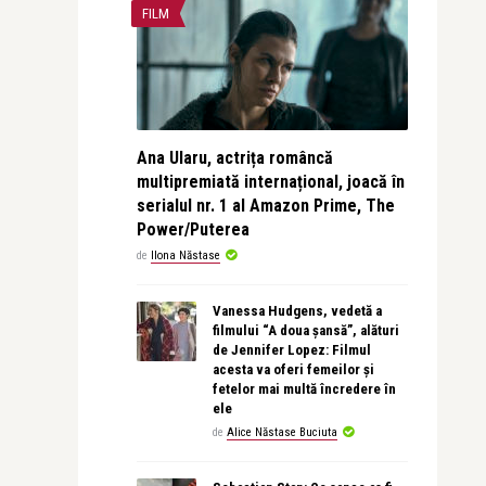
FILM
Ana Ularu, actrița româncă
multipremiată internațional, joacă în
serialul nr. 1 al Amazon Prime, The
Power/Puterea
de
Ilona Năstase
Vanessa Hudgens, vedetă a
filmului “A doua șansă”, alături
de Jennifer Lopez: Filmul
acesta va oferi femeilor și
fetelor mai multă încredere în
ele
de
Alice Năstase Buciuta