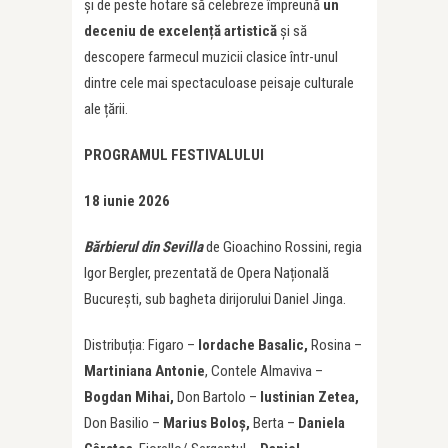
și de peste hotare să celebreze împreună
un
deceniu de excelență artistică
și să
descopere farmecul muzicii clasice într-unul
dintre cele mai spectaculoase peisaje culturale
ale țării.
PROGRAMUL FESTIVALULUI
18 iunie 2026
Bărbierul din Sevilla
de Gioachino Rossini, regia
Igor Bergler, prezentată de Opera Națională
București, sub bagheta dirijorului Daniel Jinga.
Distribuția: Figaro –
Iordache Basalic,
Rosina –
Martiniana Antonie
, Contele Almaviva –
Bogdan Mihai,
Don Bartolo –
Iustinian Zetea,
Don Basilio –
Marius Boloș,
Berta –
Daniela