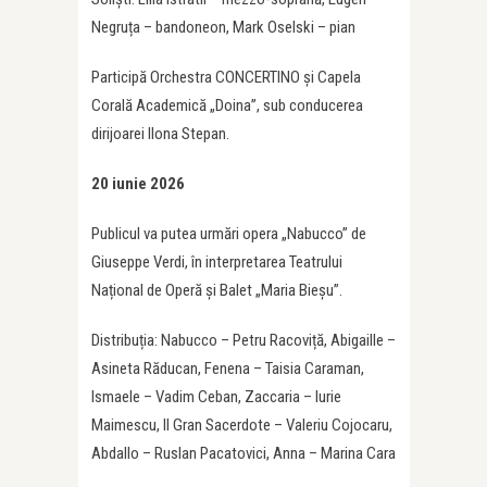
Negruța – bandoneon, Mark Oselski – pian
Participă Orchestra CONCERTINO și Capela
Corală Academică „Doina”, sub conducerea
dirijoarei Ilona Stepan.
20 iunie 2026
Publicul va putea urmări opera „Nabucco” de
Giuseppe Verdi, în interpretarea Teatrului
Național de Operă și Balet „Maria Bieșu”.
Distribuția: Nabucco – Petru Racoviță, Abigaille –
Asineta Răducan, Fenena – Taisia Caraman,
Ismaele – Vadim Ceban, Zaccaria – Iurie
Maimescu, Il Gran Sacerdote – Valeriu Cojocaru,
Abdallo – Ruslan Pacatovici, Anna – Marina Cara