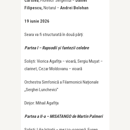
Cârstea
,
Fiorello/ Sergentul –
Daniel
Filipescu,
Notarul –
Andrei Bolohan
19 iunie 2026
Seara va fi structurată în două părți:
Partea I – Rapsodii și fantezii celebre
Soliști: Viorica Agafița – vioară, Sergiu Mușat –
clarinet, Cezar Moldovanu – vioară
Orchestra Simfonică a Filarmonicii Naționale
„Serghei Lunchevici”
Dirijor: Mihail Agafița
Partea a II-a – MISATANGO de Martin Palmeri
Soliști: Lilia Istratii – mezzo-soprană, Eugen