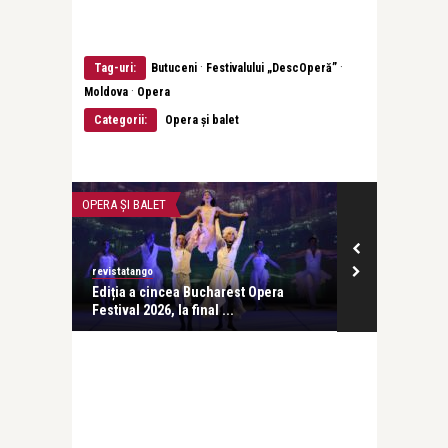
·
·
Tag-uri:
Butuceni
Festivalului „DescOperă”
·
Moldova
Opera
Categorii:
Opera și balet
OPERA ȘI BALET
OPERA ȘI BALET
revistatango
revistatango
:
Ediția a cincea Bucharest Opera
Premieră Lak
Festival 2026, la final ...
regia lui Andr