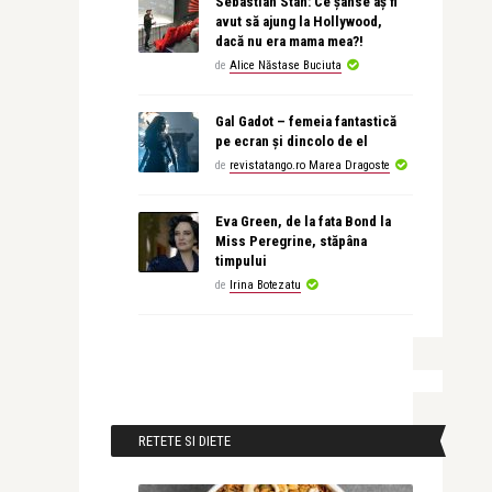
Sebastian Stan: Ce șanse aș fi
avut să ajung la Hollywood,
dacă nu era mama mea?!
de
Alice Năstase Buciuta
Gal Gadot – femeia fantastică
pe ecran și dincolo de el
de
revistatango.ro Marea Dragoste
Eva Green, de la fata Bond la
Miss Peregrine, stăpâna
timpului
de
Irina Botezatu
RETETE SI DIETE