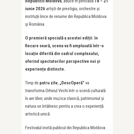
Republicii Moldova
, aduce în perioada
18 – 21
iunie 2026
artiști de prestigiu, orchestre și
instituții lirice de renume din Republica Moldova
și România.
O premieră specială a acestei ediții: în
fiecare seară, scena va fi amplasată într-o
locație diferită din cadrul complexului,
oferind spectatorilor perspective noi și
experiențe distincte.
Timp de
patru zile
,
„DescOperă”
va
transforma Orheiul Vechi într-o scenă culturală
în aer liber, unde muzica clasică, patrimoniul și
natura se întâlnesc pentru a crea o experiență
artistică unică.
Festivalul invită publicul din Republica Moldova