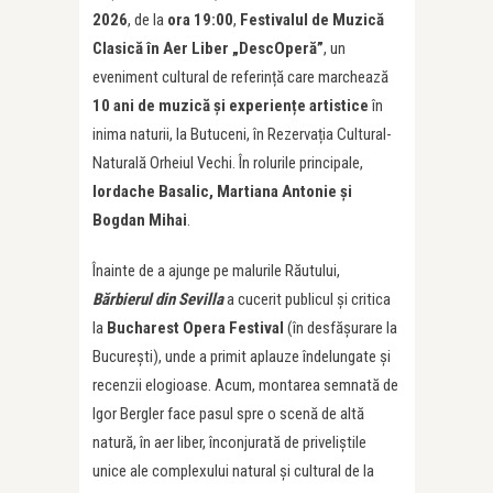
2026
, de la
ora 19:0
0
,
Festivalul de Muzică
Clasică în Aer Liber „DescOperă”
, un
eveniment cultural de referință care marchează
10 ani de muzică și experiențe artistice
în
inima naturii, la Butuceni, în Rezervația Cultural-
Naturală Orheiul Vechi. În rolurile principale,
Iordache Basalic, Martiana Antonie şi
Bogdan Mihai
.
Înainte de a ajunge pe malurile Răutului,
Bărbierul din Sevilla
a cucerit publicul și critica
la
Bucharest Opera Festival
(în desfășurare la
București), unde a primit aplauze îndelungate și
recenzii elogioase. Acum, montarea semnată de
Igor Bergler face pasul spre o scenă de altă
natură, în aer liber, înconjurată de priveliștile
unice ale complexului natural și cultural de la