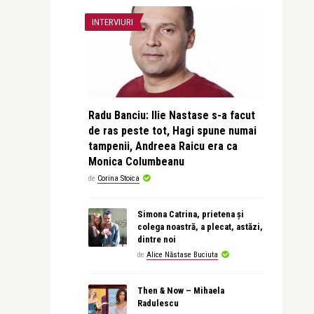
INTERVIURI
Radu Banciu: Ilie Nastase s-a facut
de ras peste tot, Hagi spune numai
tampenii, Andreea Raicu era ca
Monica Columbeanu
de
Corina Stoica
Simona Catrina, prietena și
colega noastră, a plecat, astăzi,
dintre noi
de
Alice Năstase Buciuta
Then & Now – Mihaela
Radulescu