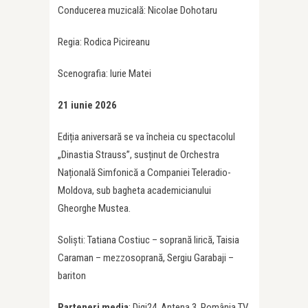
Conducerea muzicală: Nicolae Dohotaru
Regia: Rodica Picireanu
Scenografia: Iurie Matei
21 iunie 2026
Ediția aniversară se va încheia cu spectacolul
„Dinastia Strauss”, susținut de Orchestra
Națională Simfonică a Companiei Teleradio-
Moldova, sub bagheta academicianului
Gheorghe Mustea.
Soliști: Tatiana Costiuc – soprană lirică, Taisia
Caraman – mezzosoprană, Sergiu Garabaji –
bariton
Parteneri media
: Digi24, Antena 3, România TV,