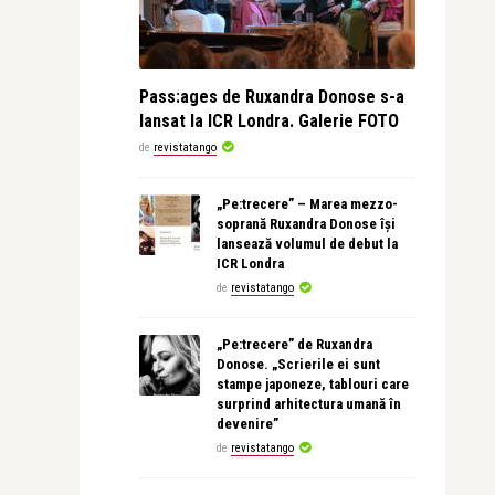
Pass:ages de Ruxandra Donose s-a
lansat la ICR Londra. Galerie FOTO
de
revistatango
„Pe:trecere” – Marea mezzo-
soprană Ruxandra Donose își
lansează volumul de debut la
ICR Londra
de
revistatango
„Pe:trecere” de Ruxandra
Donose. „Scrierile ei sunt
stampe japoneze, tablouri care
surprind arhitectura umană în
devenire”
de
revistatango