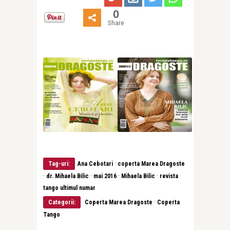
0
Share
·
Tag-uri:
Ana Cebotari
coperta Marea Dragoste
·
·
·
·
dr. Mihaela Bilic
mai 2016
Mihaela Bilic
revista
tango ultimul numar
·
Categorii:
Coperta Marea Dragoste
Coperta
Tango