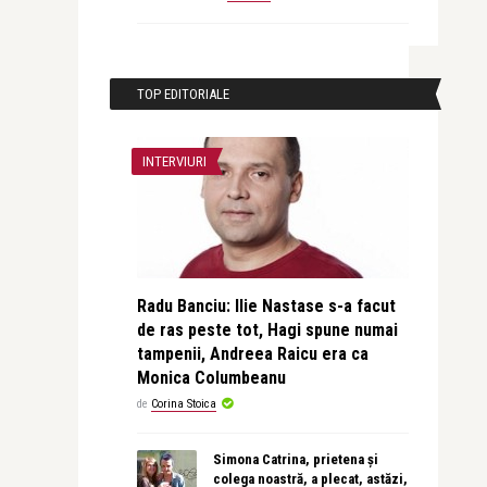
TOP EDITORIALE
INTERVIURI
Radu Banciu: Ilie Nastase s-a facut
de ras peste tot, Hagi spune numai
tampenii, Andreea Raicu era ca
Monica Columbeanu
de
Corina Stoica
Simona Catrina, prietena și
colega noastră, a plecat, astăzi,