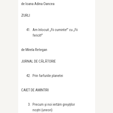
de Ioana Adina Oancea
ZURLI
Am înlocuit „Fii cuminte!” cu „Fii
fericit!”
de Mirela Retegan
JURNAL DE CĂLĂTORIE
Prin farfuriile planetei
CAIET DE AMINTIRI
Precum și noi iertăm greșiților
noștri (uneori)