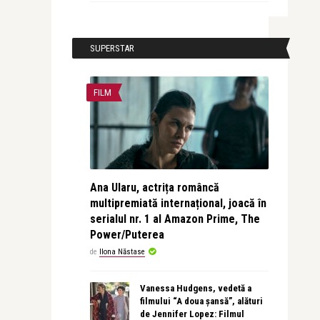
SUPERSTAR
FILM
Ana Ularu, actrița româncă
multipremiată internațional, joacă în
serialul nr. 1 al Amazon Prime, The
Power/Puterea
de
Ilona Năstase
Vanessa Hudgens, vedetă a
filmului “A doua șansă”, alături
de Jennifer Lopez: Filmul