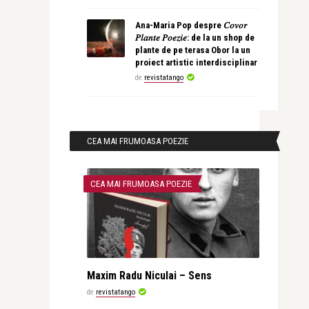
Ana-Maria Pop despre 𝐶𝑜𝑣𝑜𝑟
𝑃𝑙𝑎𝑛𝑡𝑒 𝑃𝑜𝑒𝑧𝑖𝑒: de la un shop de
plante de pe terasa Obor la un
proiect artistic interdisciplinar
de
revistatango
CEA MAI FRUMOASA POEZIE
CEA MAI FRUMOASA POEZIE
Maxim Radu Niculai – Sens
de
revistatango