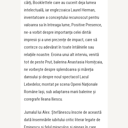
cărți, Booklettele care au cucerit deja lumea
intelectuală, iar englezoaica Laurel Herman,
inventatoare a conceptului recunoscut pentru
valoarea sa în întreaga lume, Positive Presence,
ne-a vorbit despre importanța celei dintâi
impresii și a unei prezențe de impact, care să
conteze cu adevărat în toate întâlnirile sau
relațiile noastre. Eroina unui alt interviu, venită
tot de peste Prut, balerina Anastasia Homițcaia,
ne vorbește despre splendoarea și măreția
dansului și despre noul spectacol Lacul
Lebedelor, montat pe scena Operei Naționale
Române Iași, sub adaptarea marii balerine și
coregrafe Ileana Iliescu.
Jurnalul lui Alex. Ștefănescu înscrie de această
dată însemnările iubitului critic literar legate de
Eminescu și felul miraculos și gingaș în care