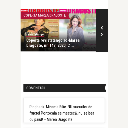
COPERTA MAREA DRAGOSTE
COPERTA MAREA
revistatango
revistatango
iembrie.
Coperta revistatango.ro-Marea
Coperta revi
Dragoste, nr. 147, 2020, C ...
Dragoste, nr. 
COMENTARII
Pingback:
Mihaela Bilic: NU sucurilor de
fructe! Portocala se mestecă, nu se bea
cu paiul! – Marea Dragoste