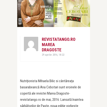
REVISTATANGO.RO
MAREA
DRAGOSTE
29 aprilie 2016, 18:22
Nutriționista Mihaela Bilic si cântăreața
basarabeancă Ana Cebotari sunt eroinele de
copertă ale revistei Marea Dragoste-
revistatango.ro de mai, 2016. Lansată înaintea
sărbătorilor de Paște, noua ediție vorbește