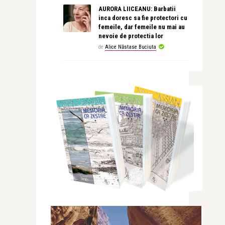
AURORA LIICEANU: Barbatii
inca doresc sa fie protectori cu
femeile, dar femeile nu mai au
nevoie de protectia lor
de
Alice Năstase Buciuta