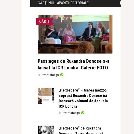
CĂRȚI NOI - APARIȚII EDITORIALE
CĂRȚI
Pass:ages de Ruxandra Donose s-a
lansat la ICR Londra. Galerie FOTO
de
revistatango
„Pe:trecere” – Marea mezzo-
soprană Ruxandra Donose își
lansează volumul de debut la
ICR Londra
de
revistatango
„Pe:trecere” de Ruxandra
Donose. „Scrierile ei sunt