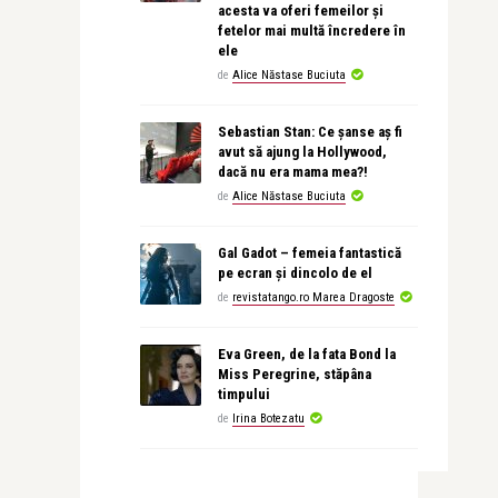
acesta va oferi femeilor și
fetelor mai multă încredere în
ele
de
Alice Năstase Buciuta
Sebastian Stan: Ce șanse aș fi
avut să ajung la Hollywood,
dacă nu era mama mea?!
de
Alice Năstase Buciuta
Gal Gadot – femeia fantastică
pe ecran și dincolo de el
de
revistatango.ro Marea Dragoste
Eva Green, de la fata Bond la
Miss Peregrine, stăpâna
timpului
de
Irina Botezatu