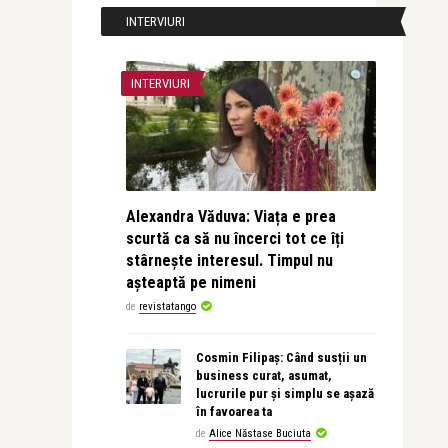
INTERVIURI
INTERVIURI
Alexandra Văduva: Viața e prea
scurtă ca să nu încerci tot ce îți
stârnește interesul. Timpul nu
așteaptă pe nimeni
de
revistatango
Cosmin Filipaș: Când susții un
business curat, asumat,
lucrurile pur și simplu se așază
în favoarea ta
de
Alice Năstase Buciuta