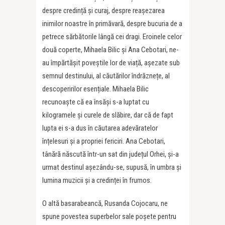
despre credință și curaj, despre reașezarea
inimilor noastre în primăvară, despre bucuria de a
petrece sărbătorile lângă cei dragi. Eroinele celor
două coperte, Mihaela Bilic și Ana Cebotari, ne-
au împărtășit poveștile lor de viață, așezate sub
semnul destinului, al căutărilor îndrăznețe, al
descoperirilor esențiale. Mihaela Bilic
recunoaște că ea însăși s-a luptat cu
kilogramele și curele de slăbire, dar că de fapt
lupta ei s-a dus în căutarea adevăratelor
înțelesuri și a propriei fericiri. Ana Cebotari,
tânără născută într-un sat din județul Orhei, și-a
urmat destinul așezându-se, supusă, în umbra și
lumina muzicii și a credinței în frumos.
O altă basarabeancă, Rusanda Cojocaru, ne
spune povestea superbelor sale poșete pentru