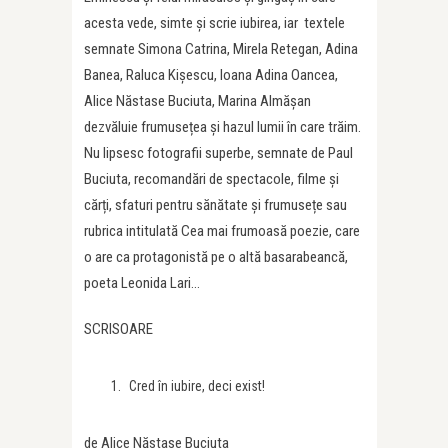
acesta vede, simte și scrie iubirea, iar textele
semnate Simona Catrina, Mirela Retegan, Adina
Banea, Raluca Kișescu, Ioana Adina Oancea,
Alice Năstase Buciuta, Marina Almășan
dezvăluie frumusețea și hazul lumii în care trăim.
Nu lipsesc fotografii superbe, semnate de Paul
Buciuta, recomandări de spectacole, filme și
cărți, sfaturi pentru sănătate și frumusețe sau
rubrica intitulată Cea mai frumoasă poezie, care
o are ca protagonistă pe o altă basarabeancă,
poeta Leonida Lari…
SCRISOARE
Cred în iubire, deci exist!
de Alice Năstase Buciuta