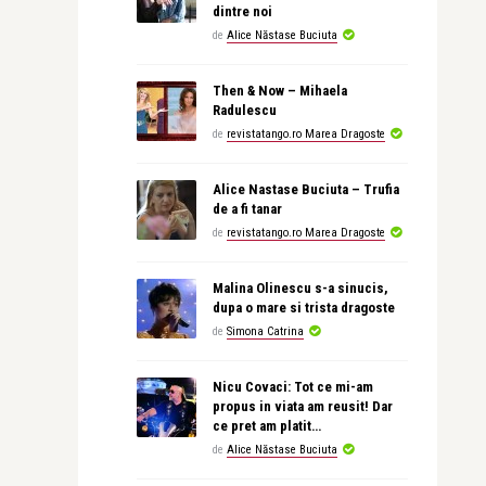
dintre noi
de
Alice Năstase Buciuta
Then & Now – Mihaela
Radulescu
de
revistatango.ro Marea Dragoste
Alice Nastase Buciuta – Trufia
de a fi tanar
de
revistatango.ro Marea Dragoste
Malina Olinescu s-a sinucis,
dupa o mare si trista dragoste
de
Simona Catrina
Nicu Covaci: Tot ce mi-am
propus in viata am reusit! Dar
ce pret am platit…
de
Alice Năstase Buciuta