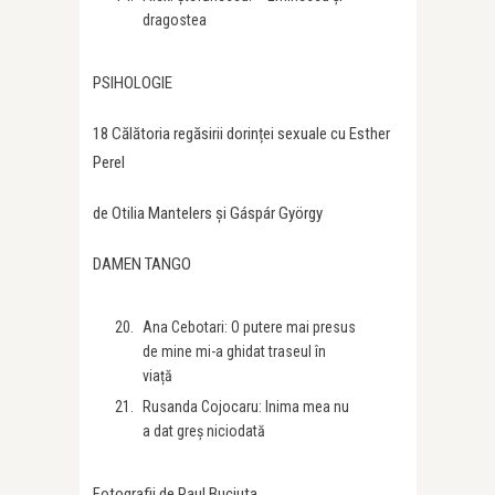
dragostea
PSIHOLOGIE
18 Călătoria regăsirii dorinței sexuale cu Esther
Perel
de Otilia Mantelers și Gáspár György
DAMEN TANGO
Ana Cebotari: O putere mai presus
de mine mi-a ghidat traseul în
viață
Rusanda Cojocaru: Inima mea nu
a dat greș niciodată
Fotografii de Paul Buciuta