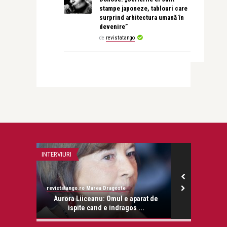
stampe japoneze, tablouri care
surprind arhitectura umană în
devenire”
de
revistatango
INTERVIURI
PERSONALITATI
revistatango.ro Marea Dragoste
revistatango.ro
onose.
Aurora Liiceanu: Omul e aparat de
Marina Alma
ispite cand e indragos ...
cunosc