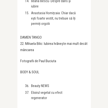
Ileana Iliescu- Despre dans și
iubire
Anastasia Homițcaia: Chiar dacă
ești foarte vestit, nu trebuie să îți
permiți orgolii
DAMEN TANGO
22. Mihaela Bilic: Iubirea hrănește mai mult decât
mâncarea
Fotografii de Paul Buciuta
BODY & SOUL
Beauty NEWS
Elixirul vegetal cu efect
regenerator