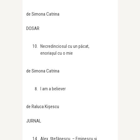
de Simona Catrina
DOSAR
Necredinciosul cu un păcat,
enoriașul cu o mie
de Simona Catrina
I am a believer
de Raluca Kișescu
JURNAL
Alex. Ștefănescu. – Eminescu și