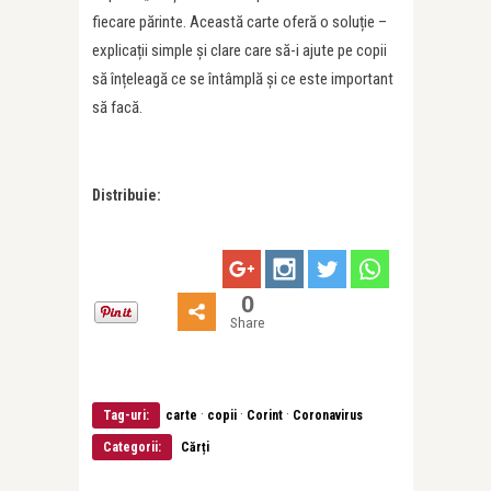
fiecare părinte. Această carte oferă o soluție –
explicații simple și clare care să-i ajute pe copii
să înțeleagă ce se întâmplă și ce este important
să facă.
Distribuie:
0
Share
·
·
·
Tag-uri:
carte
copii
Corint
Coronavirus
Categorii:
Cărți