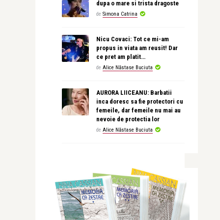
dupa o mare si trista dragoste
de
Simona Catrina
Nicu Covaci: Tot ce mi-am
propus in viata am reusit! Dar
ce pret am platit…
de
Alice Năstase Buciuta
AURORA LIICEANU: Barbatii
inca doresc sa fie protectori cu
femeile, dar femeile nu mai au
nevoie de protectia lor
de
Alice Năstase Buciuta