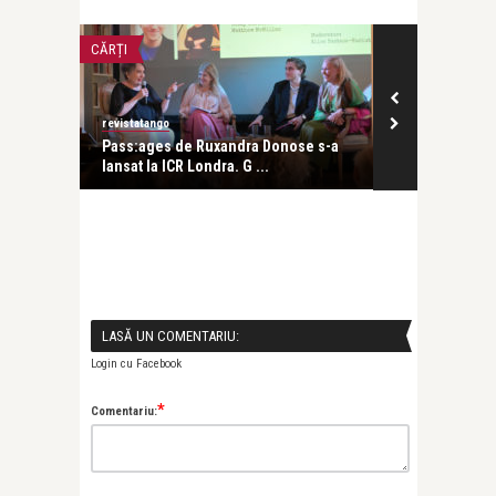
CĂRȚI
CĂRȚI
revistatango
revistatango
alul
Pass:ages de Ruxandra Donose s-a
„Pe:trecere”
lansat la ICR Londra. G ...
Ruxandra D ..
LASĂ UN COMENTARIU:
Login cu Facebook
*
Comentariu: