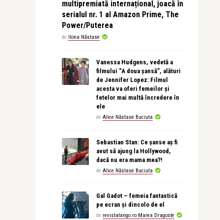
multipremiată internațional, joacă în
serialul nr. 1 al Amazon Prime, The
Power/Puterea
de
Ilona Năstase
Vanessa Hudgens, vedetă a
filmului “A doua șansă”, alături
de Jennifer Lopez: Filmul
acesta va oferi femeilor și
fetelor mai multă încredere în
ele
de
Alice Năstase Buciuta
Sebastian Stan: Ce șanse aș fi
avut să ajung la Hollywood,
dacă nu era mama mea?!
de
Alice Năstase Buciuta
Gal Gadot – femeia fantastică
pe ecran și dincolo de el
de
revistatango.ro Marea Dragoste