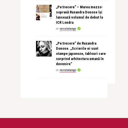
„Pe:trecere” – Marea mezzo-
soprană Ruxandra Donose își
lansează volumul de debut la
ICR Londra
de
revistatango
„Pe:trecere” de Ruxandra
Donose. „Scrierile ei sunt
stampe japoneze, tablouri care
surprind arhitectura umană în
devenire”
de
revistatango