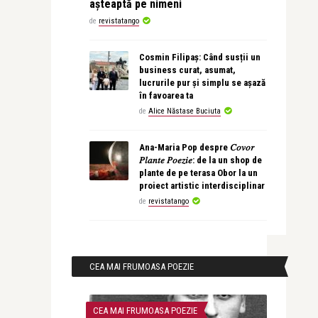
așteaptă pe nimeni
de
revistatango
Cosmin Filipaș: Când susții un
business curat, asumat,
lucrurile pur și simplu se așază
în favoarea ta
de
Alice Năstase Buciuta
Ana-Maria Pop despre 𝐶𝑜𝑣𝑜𝑟
𝑃𝑙𝑎𝑛𝑡𝑒 𝑃𝑜𝑒𝑧𝑖𝑒: de la un shop de
plante de pe terasa Obor la un
proiect artistic interdisciplinar
de
revistatango
CEA MAI FRUMOASA POEZIE
CEA MAI FRUMOASA POEZIE