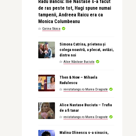
Radu Banciu: Ilie Nastase s-a facut
de ras peste tot, Hagi spune numai
tampenii, Andreea Raicu era ca
Monica Columbeanu
de
Corina Stoica
Simona Catrina, prietena și
colega noastră, a plecat, astăzi,
dintre noi
de
Alice Năstase Buciuta
Then & Now – Mihaela
Radulescu
de
revistatango.ro Marea Dragoste
Alice Nastase Buciuta – Trufia
de a fi tanar
de
revistatango.ro Marea Dragoste
Malina Olinescu s-a sinucis,