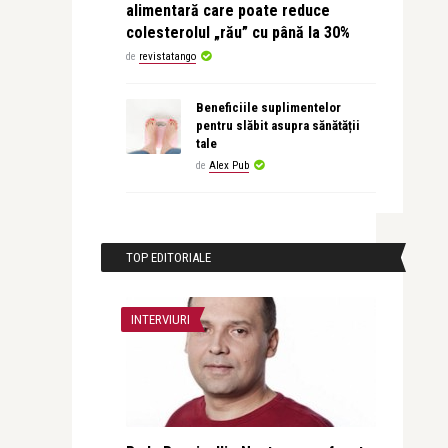
alimentară care poate reduce
colesterolul „rău” cu până la 30%
de
revistatango
Beneficiile suplimentelor
pentru slăbit asupra sănătății
tale
de
Alex Pub
TOP EDITORIALE
INTERVIURI