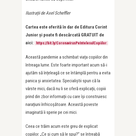
Ilustrații de Axel Scheffler
Cartea este oferită în dar de Editura Corint
Junior și poate fi descărcată GRATUIT de
aici:
https://bit.ly/CoronavirusPeIntelesulCopiilor
Această pandemie a schimbat viața copiilor din
întreaga lume. Este foarte important acum să-i
ajutăm să înțeleagă ce se întâmplă pentru a evita
panica și anxietatea. Specialiștii spun că la
vârste mici, dacă nu li se oferă explicații, copiii
prind din zbor informații cu care își construiesc
narațiuni înfricoșătoare. Această poveste
imaginată îi sperie pe cei mici.
Ceea ce trăim acum este greu de explicat
copiilor. „Ce și cum să le spui?” se întreabă