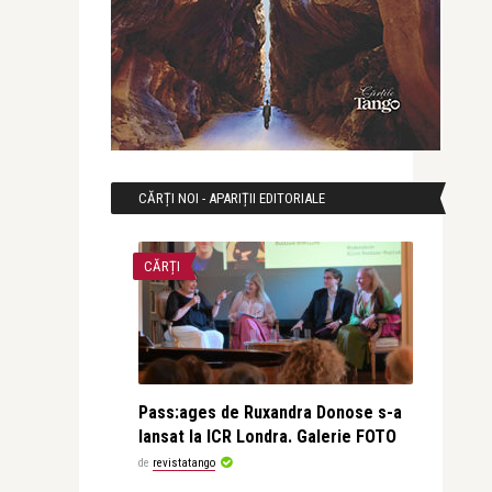
CĂRȚI NOI - APARIȚII EDITORIALE
CĂRȚI
Pass:ages de Ruxandra Donose s-a
lansat la ICR Londra. Galerie FOTO
de
revistatango