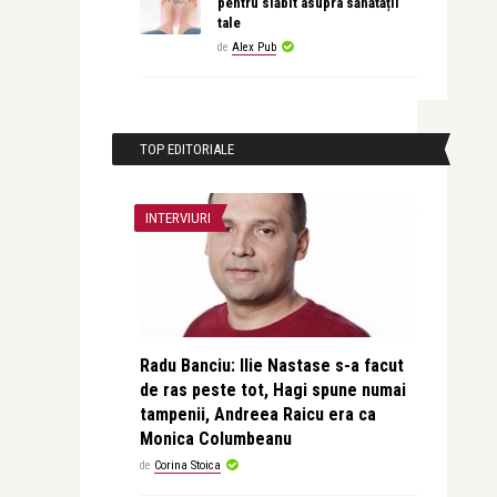
pentru slăbit asupra sănătății
tale
de
Alex Pub
TOP EDITORIALE
INTERVIURI
Radu Banciu: Ilie Nastase s-a facut
de ras peste tot, Hagi spune numai
tampenii, Andreea Raicu era ca
Monica Columbeanu
de
Corina Stoica