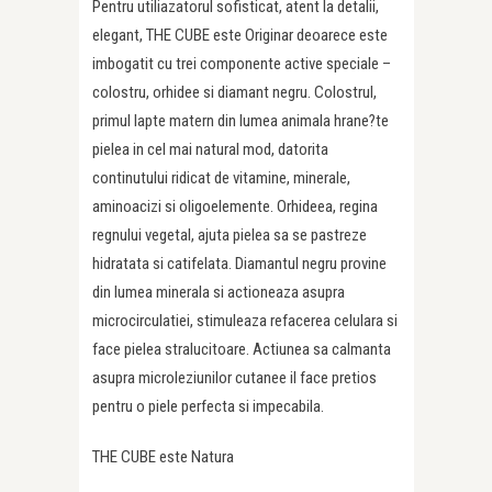
Pentru utiliazatorul sofisticat, atent la detalii,
elegant, THE CUBE este Originar deoarece este
imbogatit cu trei componente active speciale –
colostru, orhidee si diamant negru. Colostrul,
primul lapte matern din lumea animala hrane?te
pielea in cel mai natural mod, datorita
continutului ridicat de vitamine, minerale,
aminoacizi si oligoelemente. Orhideea, regina
regnului vegetal, ajuta pielea sa se pastreze
hidratata si catifelata. Diamantul negru provine
din lumea minerala si actioneaza asupra
microcirculatiei, stimuleaza refacerea celulara si
face pielea stralucitoare. Actiunea sa calmanta
asupra microleziunilor cutanee il face pretios
pentru o piele perfecta si impecabila.
THE CUBE este Natura