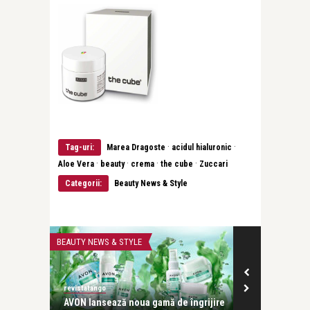
·
·
Tag-uri:
Marea Dragoste
acidul hialuronic
·
·
·
·
Aloe Vera
beauty
crema
the cube
Zuccari
Categorii:
Beauty News & Style
BEAUTY NEWS & STYLE
BEAUTY NEWS & 
revistatango
revistatango
AVON lansează noua gamă de îngrijire
Farmec a rel