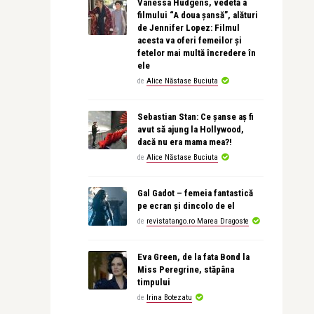
Vanessa Hudgens, vedetă a
filmului “A doua șansă”, alături
de Jennifer Lopez: Filmul
acesta va oferi femeilor și
fetelor mai multă încredere în
ele
de
Alice Năstase Buciuta
Sebastian Stan: Ce șanse aș fi
avut să ajung la Hollywood,
dacă nu era mama mea?!
de
Alice Năstase Buciuta
Gal Gadot – femeia fantastică
pe ecran și dincolo de el
de
revistatango.ro Marea Dragoste
Eva Green, de la fata Bond la
Miss Peregrine, stăpâna
timpului
de
Irina Botezatu