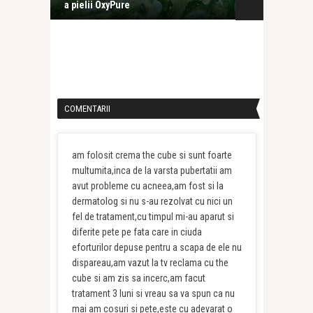
.
a pielii OxyPure
SUN cu noi fo
COMENTARII
am folosit crema the cube si sunt foarte
multumita,inca de la varsta pubertatii am
avut probleme cu acneea,am fost si la
dermatolog si nu s-au rezolvat cu nici un
fel de tratament,cu timpul mi-au aparut si
diferite pete pe fata care in ciuda
eforturilor depuse pentru a scapa de ele nu
dispareau,am vazut la tv reclama cu the
cube si am zis sa incerc,am facut
tratament 3 luni si vreau sa va spun ca nu
mai am cosuri si pete,este cu adevarat o