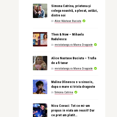
Simona Catrina, prietena și
colega noastră, a plecat, astăzi,
dintre noi
de
Alice Năstase Buciuta
Then & Now – Mihaela
Radulescu
de
revistatango.ro Marea Dragoste
Alice Nastase Buciuta – Trufia
de a fi tanar
de
revistatango.ro Marea Dragoste
Malina Olinescu s-a sinucis,
dupa o mare si trista dragoste
de
Simona Catrina
Nicu Covaci: Tot ce mi-am
propus in viata am reusit! Dar
ce pret am platit…