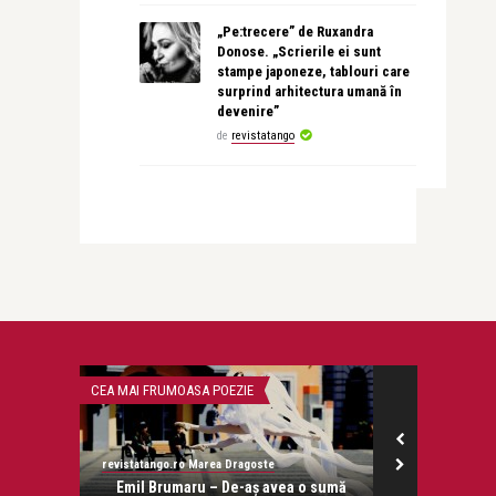
„Pe:trecere” de Ruxandra
Donose. „Scrierile ei sunt
stampe japoneze, tablouri care
surprind arhitectura umană în
devenire”
de
revistatango
CEA MAI FRUMOASA POEZIE
CONCERTE & SP
revistatango.ro Marea Dragoste
Alice Năstase B
onose.
Emil Brumaru – De-aș avea o sumă
DAY TWO: Arm