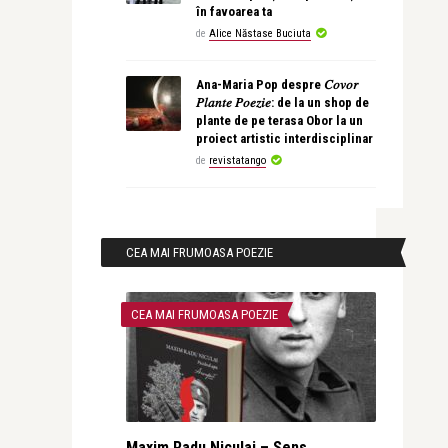
în favoarea ta
de
Alice Năstase Buciuta
Ana-Maria Pop despre 𝐶𝑜𝑣𝑜𝑟
𝑃𝑙𝑎𝑛𝑡𝑒 𝑃𝑜𝑒𝑧𝑖𝑒: de la un shop de
plante de pe terasa Obor la un
proiect artistic interdisciplinar
de
revistatango
CEA MAI FRUMOASA POEZIE
CEA MAI FRUMOASA POEZIE
Maxim Radu Niculai – Sens