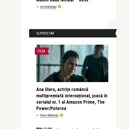
de
revistatango
SUPERSTAR
FILM
Ana Ularu, actrița româncă
multipremiată internațional, joacă în
serialul nr. 1 al Amazon Prime, The
Power/Puterea
de
Ilona Năstase