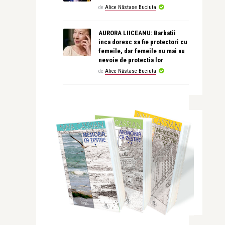
de
Alice Năstase Buciuta
AURORA LIICEANU: Barbatii
inca doresc sa fie protectori cu
femeile, dar femeile nu mai au
nevoie de protectia lor
de
Alice Năstase Buciuta