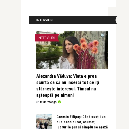
INTERVIURI
INTERVIURI
Alexandra Văduva: Viața e prea
scurtă ca să nu încerci tot ce îți
stârnește interesul. Timpul nu
așteaptă pe nimeni
de
revistatango
Cosmin Filipaș: Când susții un
business curat, asumat,
lucrurile pur și simplu se așază