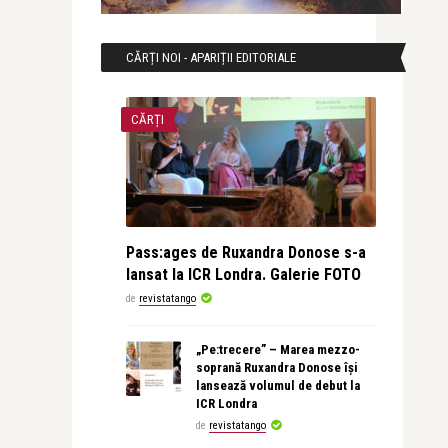
CĂRȚI NOI - APARIȚII EDITORIALE
CĂRȚI
Pass:ages de Ruxandra Donose s-a
lansat la ICR Londra. Galerie FOTO
de
revistatango
„Pe:trecere” – Marea mezzo-
soprană Ruxandra Donose își
lansează volumul de debut la
ICR Londra
de
revistatango