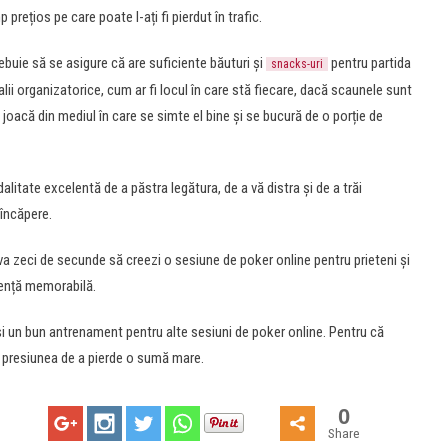
prețios pe care poate l-ați fi pierdut în trafic.
buie să se asigure că are suficiente băuturi și
pentru partida
snacks-uri
alii organizatorice, cum ar fi locul în care stă fiecare, dacă scaunele sunt
 joacă din mediul în care se simte el bine și se bucură de o porție de
alitate excelentă de a păstra legătura, de a vă distra și de a trăi
încăpere.
 zeci de secunde să creezi o sesiune de poker online pentru prieteni și
iență memorabilă.
te și un bun antrenament pentru alte sesiuni de poker online. Pentru că
ă presiunea de a pierde o sumă mare.
0
Share