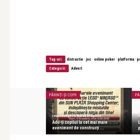
·
·
·
·
Tag-uri:
distractie
joc
online poker
platforma
p
Categorii:
Advert
PĂRINȚI ȘI COPII
PĂ
a Dragoste
revistatango.ro Marea Dragoste
r
rce si in 2018!
Adu-ți copilul la cel mai mare
eveniment de construcți ...
p