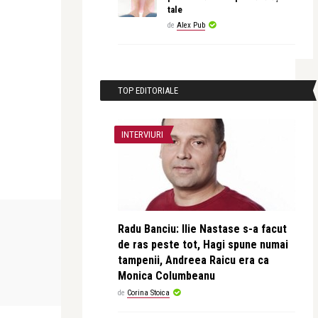
tale
de
Alex Pub
TOP EDITORIALE
INTERVIURI
STIRI
LIFE
Radu Banciu: Ilie Nastase s-a facut
de ras peste tot, Hagi spune numai
tampenii, Andreea Raicu era ca
revistatango.ro Marea Dragoste
revistatango.r
Monica Columbeanu
le-uri
Dacian Cioloș a lansat ONG-ul
Random, un 
Platforma România 100
lansat de Tru
de
Corina Stoica