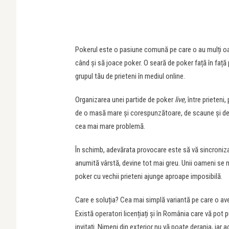
Pokerul este o pasiune comună pe care o au mulți oam
când și să joace poker. O seară de poker față în față 
grupul tău de prieteni în mediul online.
Organizarea unei partide de poker
live,
între prieteni,
de o masă mare și corespunzătoare, de scaune și de j
cea mai mare problemă.
În schimb, adevărata provocare este să vă sincronizaț
anumită vârstă, devine tot mai greu. Unii oameni se mu
poker cu vechii prieteni ajunge aproape imposibilă.
Care e soluția? Cea mai simplă variantă pe care o ave
Există operatori licențiați și în România care vă pot p
invitați. Nimeni din exterior nu vă poate deranja, iar 