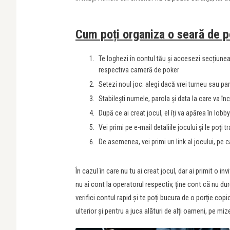
Cum poți organiza o seară de po
Te loghezi în contul tău și accesezi secțiunea J
respectiva cameră de poker
Setezi noul joc: alegi dacă vrei turneu sau par
Stabilești numele, parola și data la care va în
După ce ai creat jocul, el îți va apărea în lobby
Vei primi pe e-mail detaliile jocului și le poți 
De asemenea, vei primi un link al jocului, pe car
În cazul în care nu tu ai creat jocul, dar ai primit o in
nu ai cont la operatorul respectiv, ține cont că nu dur
verifici contul rapid și te poți bucura de o porție copi
ulterior și pentru a juca alături de alți oameni, pe miz