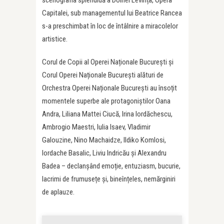
Capitalei, sub managementul lui Beatrice Rancea
s-a preschimbat în loc de întâlnire a miracolelor
artistice.
Corul de Copii al Operei Naționale București și
Corul Operei Naționale București alături de
Orchestra Operei Naționale București au însoțit
momentele superbe ale protagoniștilor Oana
Andra, Liliana Mattei Ciucă, Irina Iordăchescu,
Ambrogio Maestri, Iulia Isaev, Vladimir
Galouzine, Nino Machaidze, Ildiko Komlosi,
Iordache Basalic, Liviu Indricău și Alexandru
Badea – declanșând emoție, entuziasm, bucurie,
lacrimi de frumusețe și, bineînțeles, nemărginiri
de aplauze.