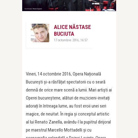
ALICE NĂSTASE
BUCIUTA
17 octombrie 2016, 16:57
Vineri, 14 octombrie 2016, Opera Națională
București și-a răsfățat spectatorii cu o seară
demnă de orice mare scenă a lumii. Mari artiști ai
Operei bucureștene, alături de muzicieni-invitați
adorați în întreaga lume, au fost eroii unei seri
magice, de neuitat. În regia și conceptul artistic
al lui Renato Zanella, avându-l la pupitrul dirijoral
pe maestrul Marcello Mottadelli și cu
scenografia splendidă a Doinei Levința, Opera