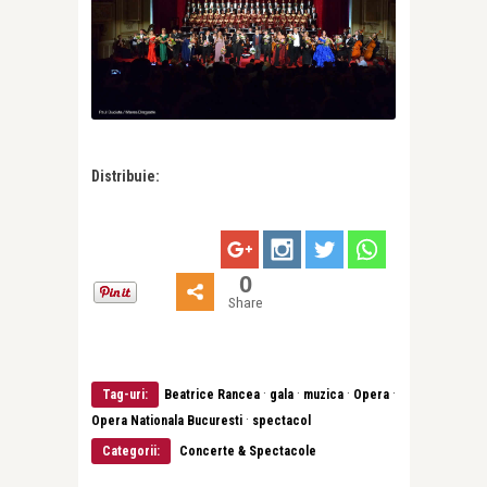
Distribuie:
0
Share
·
·
·
·
Tag-uri:
Beatrice Rancea
gala
muzica
Opera
·
Opera Nationala Bucuresti
spectacol
Categorii:
Concerte & Spectacole