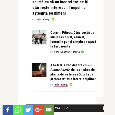
scurtă ca să nu încerci tot ce îți
stârnește interesul. Timpul nu
așteaptă pe nimeni
de
revistatango
Cosmin Filipaș: Când susții un
business curat, asumat,
lucrurile pur și simplu se așază
în favoarea ta
de
Alice Năstase Buciuta
Ana-Maria Pop despre 𝐶𝑜𝑣𝑜𝑟
𝑃𝑙𝑎𝑛𝑡𝑒 𝑃𝑜𝑒𝑧𝑖𝑒: de la un shop de
plante de pe terasa Obor la un
proiect artistic interdisciplinar
de
revistatango
CEA MAI FRUMOASA POEZIE