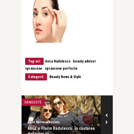
·
·
Tag-uri:
Anca Radulescu
beauty advisor
·
sprancene
sprancene perfecte
Categorii:
Beauty News & Style
DRAGOSTE
FRUMUSETE SI S
Alice Năstase Buciuta
revistatango.ro
rare?
Anca și Florin Rădulescu. În căutarea
Anca Radules
definiției iu ...
este una dintr