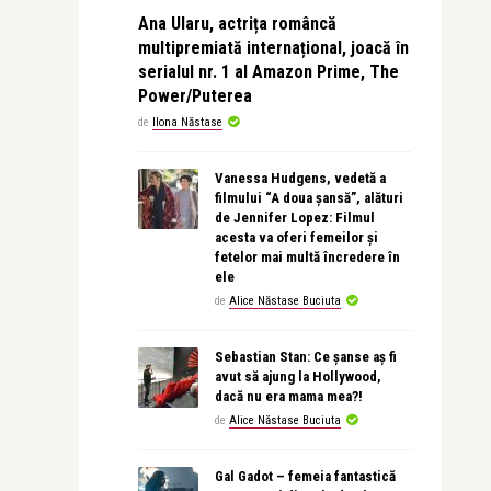
Ana Ularu, actrița româncă
multipremiată internațional, joacă în
serialul nr. 1 al Amazon Prime, The
Power/Puterea
de
Ilona Năstase
Vanessa Hudgens, vedetă a
filmului “A doua șansă”, alături
de Jennifer Lopez: Filmul
acesta va oferi femeilor și
fetelor mai multă încredere în
ele
de
Alice Năstase Buciuta
Sebastian Stan: Ce șanse aș fi
avut să ajung la Hollywood,
dacă nu era mama mea?!
de
Alice Năstase Buciuta
Gal Gadot – femeia fantastică