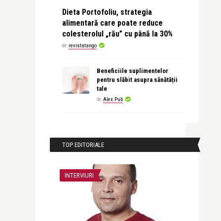
Dieta Portofoliu, strategia
alimentară care poate reduce
colesterolul „rău” cu până la 30%
de
revistatango
Beneficiile suplimentelor
pentru slăbit asupra sănătății
tale
de
Alex Pub
TOP EDITORIALE
INTERVIURI