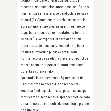
Conform canoanelor esteticii, punctul de
plecare al sprancenelor armonioase se afla pe o
linie verticala imaginara, perpendiculara pe baza
nasului (1). Sprancenele ar trebui sa se termine
spre exterior, in prelungirea liniei imaginare ce
leaga baza nasului de extremitatea externa a
ochiului (3). Iar mijlocul lor este dat de linia
numerotata de mine cu 2, plecand de la baza
nasului si impartind pupila exact in doua.
Forma nasului da asadar, la plecare, un punct de
reper extrem de important pentru desenarea
corecta a sprancenelor.
Nu uitati! Linia ascendenta (A) trebuie sa fie
usor mai groasa decat linia descendenta (B).
Acestea fiind deja clarificate, putem sa incepem
rectificarea si redesenarea sprancenelor, de data
aceasta corect, in functie de morfologia propriei
noastre fe?e.