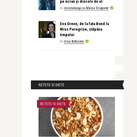
pe ecran și dincolo de el
de
revistatango.ro Marea Dragoste
Eva Green, de la fata Bond la
Miss Peregrine, stăpâna
timpului
de
Irina Botezatu
RETETE SI DIETE
RETETE SI DIETE