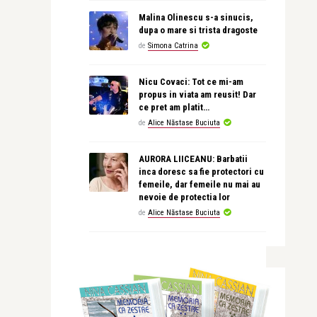
Malina Olinescu s-a sinucis,
dupa o mare si trista dragoste
de
Simona Catrina
Nicu Covaci: Tot ce mi-am
propus in viata am reusit! Dar
ce pret am platit…
de
Alice Năstase Buciuta
AURORA LIICEANU: Barbatii
inca doresc sa fie protectori cu
femeile, dar femeile nu mai au
nevoie de protectia lor
de
Alice Năstase Buciuta