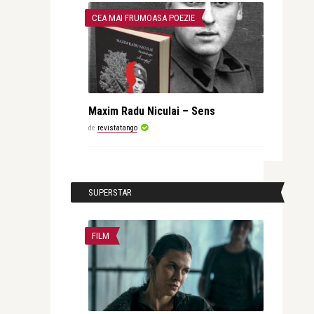
CEA MAI FRUMOASA POEZIE
Maxim Radu Niculai – Sens
de
revistatango
SUPERSTAR
FILM