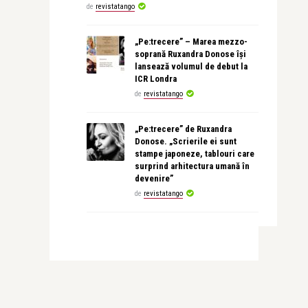
de
revistatango
„Pe:trecere” – Marea mezzo-
soprană Ruxandra Donose își
lansează volumul de debut la
ICR Londra
de
revistatango
„Pe:trecere” de Ruxandra
Donose. „Scrierile ei sunt
stampe japoneze, tablouri care
surprind arhitectura umană în
devenire”
de
revistatango