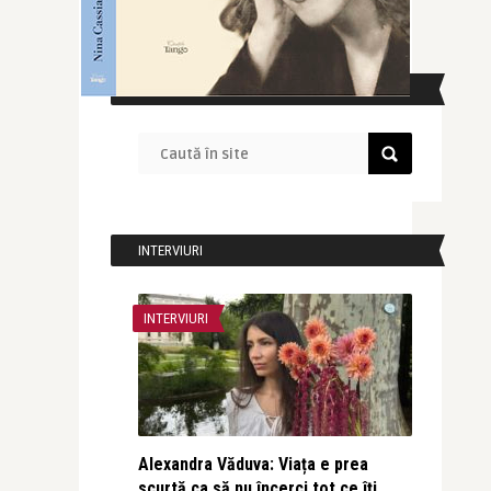
CAUTĂ ÎN SITE
INTERVIURI
INTERVIURI
Alexandra Văduva: Viața e prea
scurtă ca să nu încerci tot ce îți