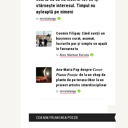
stârnește interesul. Timpul nu
așteaptă pe nimeni
de
revistatango
Cosmin Filipaș: Când susții un
business curat, asumat,
lucrurile pur și simplu se așază
în favoarea ta
de
Alice Năstase Buciuta
Ana-Maria Pop despre 𝐶𝑜𝑣𝑜𝑟
𝑃𝑙𝑎𝑛𝑡𝑒 𝑃𝑜𝑒𝑧𝑖𝑒: de la un shop de
plante de pe terasa Obor la un
proiect artistic interdisciplinar
de
revistatango
CEA MAI FRUMOASA POEZIE