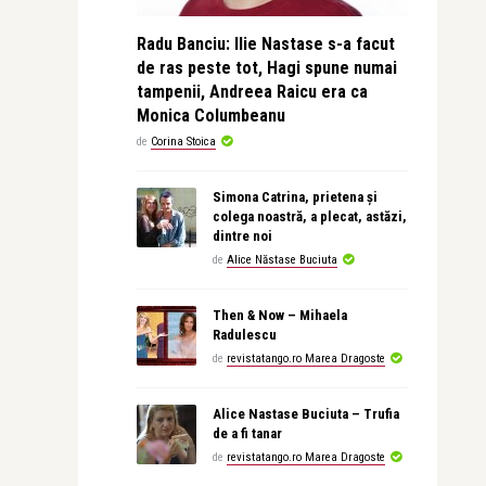
Radu Banciu: Ilie Nastase s-a facut
de ras peste tot, Hagi spune numai
tampenii, Andreea Raicu era ca
Monica Columbeanu
de
Corina Stoica
Simona Catrina, prietena și
colega noastră, a plecat, astăzi,
dintre noi
de
Alice Năstase Buciuta
Then & Now – Mihaela
Radulescu
de
revistatango.ro Marea Dragoste
Alice Nastase Buciuta – Trufia
de a fi tanar
de
revistatango.ro Marea Dragoste