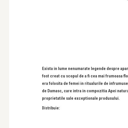
Exista in lume nenumarate legende despre aparit
fost creat cu scopul de a fi cea mai frumoasa fl
era folosita de femei in ritualurile de infrumus
de Damasc, care intra in compozitia Apei natura
proprietatile sale exceptionale produsului.
Distribuie: