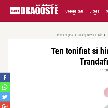
Celebritati
Litere
S
Prima pagină
Beauty News & Style
Ten tonifiat si h
Trandafi
de
rev