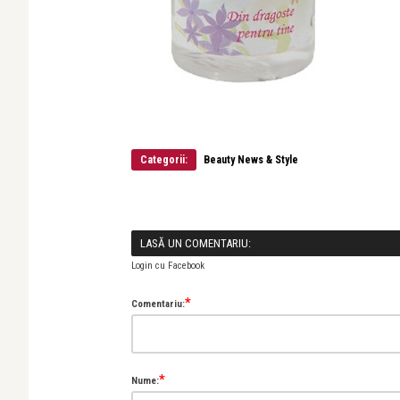
Categorii:
Beauty News & Style
LASĂ UN COMENTARIU:
Login cu Facebook
*
Comentariu:
*
Nume: