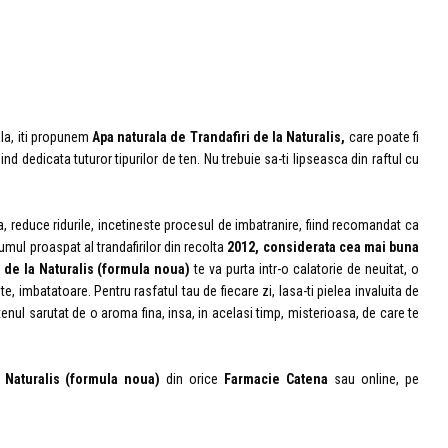
ala, iti propunem
Apa naturala de Trandafiri de la Naturalis,
care poate fi
fiind dedicata tuturor tipurilor de ten. Nu trebuie sa-ti lipseasca din raftul cu
, reduce ridurile, incetineste procesul de imbatranire, fiind recomandat ca
umul proaspat al trandafirilor din recolta
2012, considerata cea mai buna
 de la Naturalis
(formula noua)
te va purta intr-o calatorie de neuitat, o
 imbatatoare. Pentru rasfatul tau de fiecare zi, lasa-ti pielea invaluita de
 tenul sarutat de o aroma fina, insa, in acelasi timp, misterioasa, de care te
 Naturalis (formula noua)
din orice
Farmacie Catena
sau online, pe