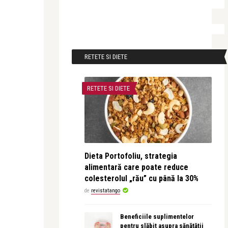
RETETE SI DIETE
RETETE SI DIETE
Dieta Portofoliu, strategia
alimentară care poate reduce
colesterolul „rău” cu până la 30%
de
revistatango
Beneficiile suplimentelor
pentru slăbit asupra sănătății