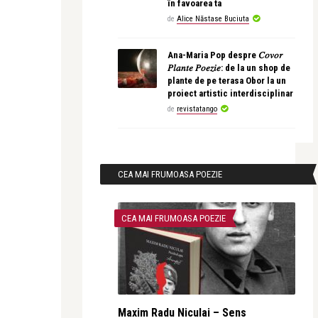
în favoarea ta
de
Alice Năstase Buciuta
Ana-Maria Pop despre 𝐶𝑜𝑣𝑜𝑟
𝑃𝑙𝑎𝑛𝑡𝑒 𝑃𝑜𝑒𝑧𝑖𝑒: de la un shop de
plante de pe terasa Obor la un
proiect artistic interdisciplinar
de
revistatango
CEA MAI FRUMOASA POEZIE
CEA MAI FRUMOASA POEZIE
Maxim Radu Niculai – Sens