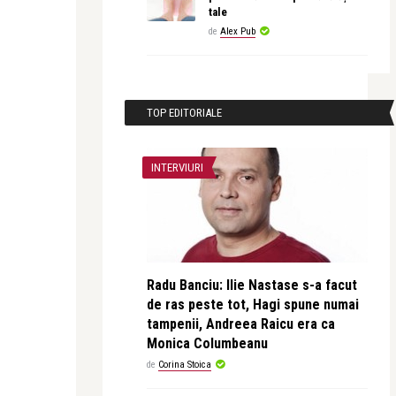
tale
de
Alex Pub
TOP EDITORIALE
INTERVIURI
Radu Banciu: Ilie Nastase s-a facut
de ras peste tot, Hagi spune numai
tampenii, Andreea Raicu era ca
Monica Columbeanu
de
Corina Stoica