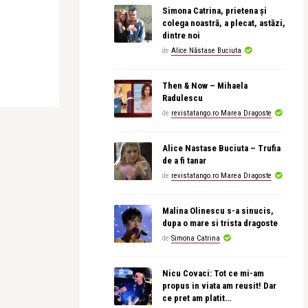
Simona Catrina, prietena și
colega noastră, a plecat, astăzi,
dintre noi
de
Alice Năstase Buciuta
Then & Now – Mihaela
Radulescu
de
revistatango.ro Marea Dragoste
Alice Nastase Buciuta – Trufia
de a fi tanar
de
revistatango.ro Marea Dragoste
Malina Olinescu s-a sinucis,
dupa o mare si trista dragoste
de
Simona Catrina
Nicu Covaci: Tot ce mi-am
propus in viata am reusit! Dar
ce pret am platit…