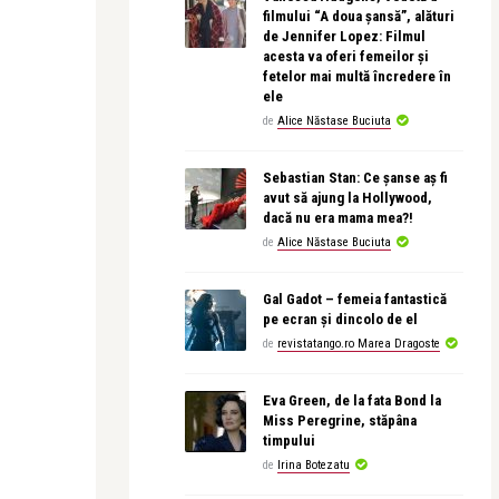
filmului “A doua șansă”, alături
de Jennifer Lopez: Filmul
acesta va oferi femeilor și
fetelor mai multă încredere în
ele
de
Alice Năstase Buciuta
Sebastian Stan: Ce șanse aș fi
avut să ajung la Hollywood,
dacă nu era mama mea?!
de
Alice Năstase Buciuta
Gal Gadot – femeia fantastică
pe ecran și dincolo de el
de
revistatango.ro Marea Dragoste
Eva Green, de la fata Bond la
Miss Peregrine, stăpâna
timpului
de
Irina Botezatu