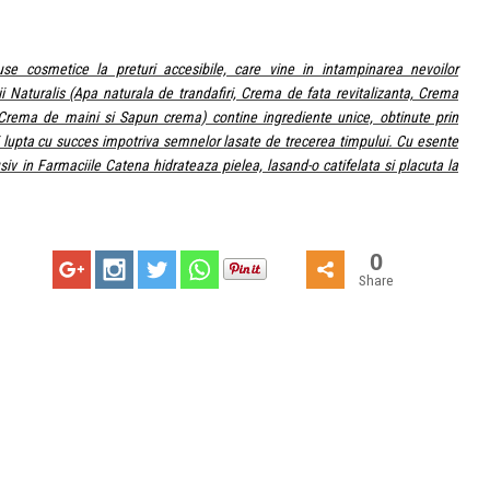
e cosmetice la preturi accesibile, care vine in intampinarea nevoilor
i Naturalis (Apa naturala de trandafiri, Crema de fata revitalizanta, Crema
Crema de maini si Sapun crema) contine ingrediente unice, obtinute prin
si lupta cu succes impotriva semnelor lasate de trecerea timpului. Cu esente
usiv in Farmaciile Catena hidrateaza pielea, lasand-o catifelata si placuta la
0
Share