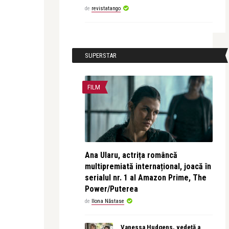
de
revistatango
SUPERSTAR
FILM
Ana Ularu, actrița româncă
multipremiată internațional, joacă în
serialul nr. 1 al Amazon Prime, The
Power/Puterea
de
Ilona Năstase
Vanessa Hudgens, vedetă a