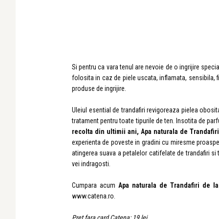
Si pentru ca vara tenul are nevoie de o ingrijire speci
folosita in
caz de piele uscata, inflamata, sensibila,
produse de ingrijire.
Uleiul esential de trandafiri
revigoreaza pielea obosita
tratament pentru toate tipurile de ten.
Insotita de parf
recolta din ultimii ani, Apa naturala de Trandafiri
experienta de poveste in gradini cu miresme proaspete,
atingerea suava a petalelor catifelate de trandafiri si
vei indragosti.
Cumpara acum
Apa naturala de Trandafiri
de la
www.catena.ro
.
Pret fara card Catena: 19 lei