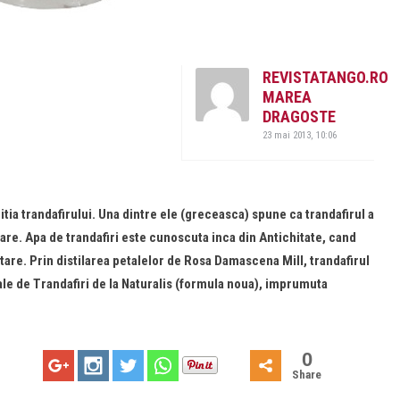
REVISTATANGO.RO
MAREA
DRAGOSTE
23 mai 2013, 10:06
ia trandafirului. Una dintre ele (greceasca) spune ca trandafirul a
oare. Apa de trandafiri este cunoscuta inca din Antichitate, cand
etare. Prin distilarea petalelor de Rosa Damascena Mill, trandafirul
le de Trandafiri de la Naturalis (formula noua), imprumuta
0
Share