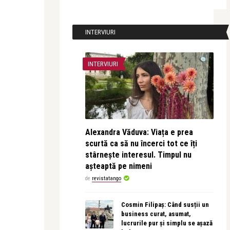
INTERVIURI
INTERVIURI
Alexandra Văduva: Viața e prea
scurtă ca să nu încerci tot ce îți
stârnește interesul. Timpul nu
așteaptă pe nimeni
de
revistatango
Cosmin Filipaș: Când susții un
business curat, asumat,
lucrurile pur și simplu se așază