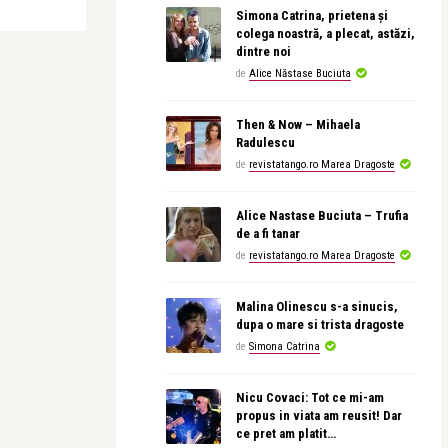
Simona Catrina, prietena și
colega noastră, a plecat, astăzi,
dintre noi
de
Alice Năstase Buciuta
Then & Now – Mihaela
Radulescu
de
revistatango.ro Marea Dragoste
Alice Nastase Buciuta – Trufia
de a fi tanar
de
revistatango.ro Marea Dragoste
Malina Olinescu s-a sinucis,
dupa o mare si trista dragoste
de
Simona Catrina
Nicu Covaci: Tot ce mi-am
propus in viata am reusit! Dar
ce pret am platit…