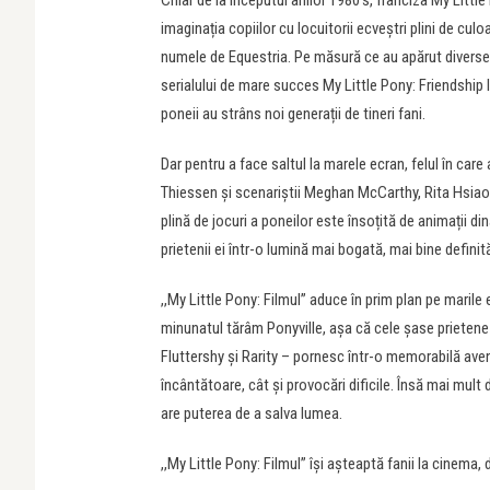
Chiar de la începutul anilor 1980’s, franciza My Littl
imaginația copiilor cu locuitorii ecveștri plini de cu
numele de Equestria. Pe măsură ce au apărut diverse e
serialului de mare succes My Little Pony: Friendship
poneii au strâns noi generații de tineri fani.
Dar pentru a face saltul la marele ecran, felul în car
Thiessen și scenariștii Meghan McCarthy, Rita Hsiao,
plină de jocuri a poneilor este însoțită de animații d
prietenii ei într-o lumină mai bogată, mai bine definit
,,My Little Pony: Filmul” aduce în prim plan pe mari
minunatul tărâm Ponyville, aşa că cele şase prietene
Fluttershy şi Rarity – pornesc într-o memorabilă aven
încântătoare, cât şi provocări dificile. Însă mai mul
are puterea de a salva lumea.
,,My Little Pony: Filmul” îşi aşteaptă fanii la cinema,