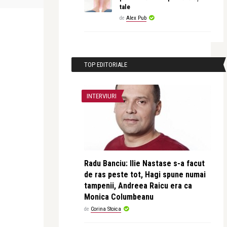
tale
de
Alex Pub
TOP EDITORIALE
INTERVIURI
Radu Banciu: Ilie Nastase s-a facut
de ras peste tot, Hagi spune numai
tampenii, Andreea Raicu era ca
Monica Columbeanu
de
Corina Stoica