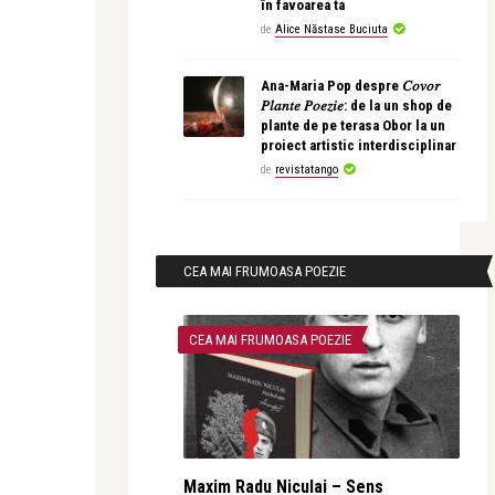
în favoarea ta
de
Alice Năstase Buciuta
Ana-Maria Pop despre 𝐶𝑜𝑣𝑜𝑟
𝑃𝑙𝑎𝑛𝑡𝑒 𝑃𝑜𝑒𝑧𝑖𝑒: de la un shop de
plante de pe terasa Obor la un
proiect artistic interdisciplinar
de
revistatango
CEA MAI FRUMOASA POEZIE
CEA MAI FRUMOASA POEZIE
Maxim Radu Niculai – Sens