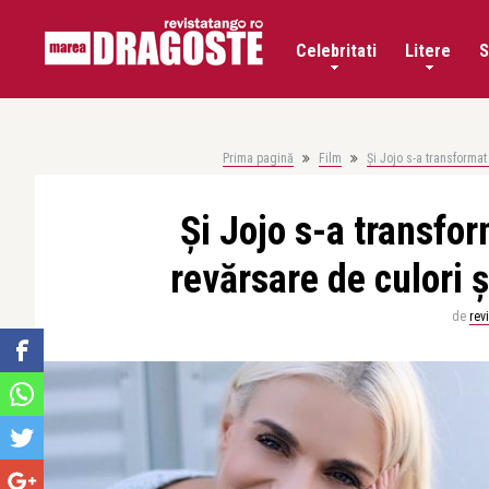
Celebritati
Litere
S
Prima pagină
Film
Și Jojo s-a transformat
Și Jojo s-a transfor
revărsare de culori 
de
rev