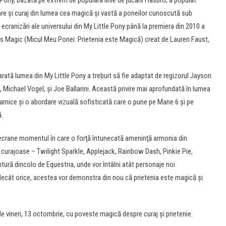
e Pony, bazată pe extrem de populara linie de jucării Hasbro, a populat
loare și curaj din lumea cea magică și vastă a poneilor cunoscută sub
cranizări ale universului din My Little Pony până la premiera din 2010 a
 Is Magic (Micul Meu Ponei: Prietenia este Magică) creat de Lauren Faust,
e arată lumea din My Little Pony a trebuit să fie adaptat de regizorul Jayson
 Michael Vogel, și Joe Ballarini. Această privire mai aprofundată în lumea
inamice și o abordare vizuală sofisticată care o pune pe Mane 6 și pe
ă.
le ecrane momentul în care o forţă întunecată ameninţă armonia din
 curajoase – Twilight Sparkle, Applejack, Rainbow Dash, Pinkie Pie,
tură dincolo de Equestria, unde vor întâlni atât personaje noi
t decât orice, acestea vor demonstra din nou că prietenia este magică şi
 de vineri, 13 octombrie, cu poveste magică despre curaj și prietenie.