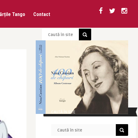
ărțile Tango
Contact
CAUTĂ ÎN SITE