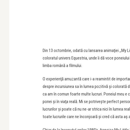
Din 13 octombrie, odată cu lansarea animaţiei ,,My Li
coloratul univers Equestria, unde îi dă voce poneiulu
limba română a filmului.
O experienţă amuzantă care i-a reamintit de importanţ
despre incursiunea sa în lumea pozitivă şi colorată di
ca am în comun foarte multe lucruri. Poneiul meu e cel
ponei şi în viaţa reală. Mi se potriveşte perfect pers
lucrurilor şi poate că nu ne-ar strica nici în lumea rea
toate lucrurile care ne înconjoară şi cred că asta aş 