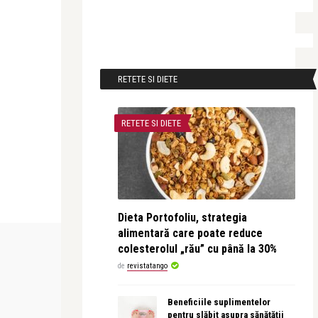
RETETE SI DIETE
RETETE SI DIETE
Dieta Portofoliu, strategia
alimentară care poate reduce
FILM
colesterolul „rău” cu până la 30%
de
revistatango
revistatango
c al
Filmul FJORD regizat de Cristian
Beneficiile suplimentelor
Mungiu a primit un prim ...
pentru slăbit asupra sănătății