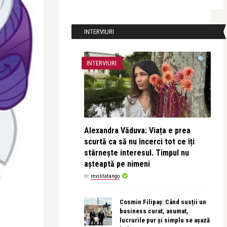
INTERVIURI
INTERVIURI
Alexandra Văduva: Viața e prea
scurtă ca să nu încerci tot ce îți
stârnește interesul. Timpul nu
așteaptă pe nimeni
de
revistatango
Cosmin Filipaș: Când susții un
business curat, asumat,
lucrurile pur și simplu se așază