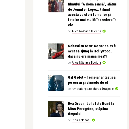
filmului “A doua șansă”, alături
de Jennifer Lopez: Filmul
acesta va oferi femeilor și
fetelor mai multă încredere în
ele
de
Alice Năstase Buciuta
Sebastian Stan: Ce șanse aș fi
avut să ajung la Hollywood,
dacă nu era mama mea?!
de
Alice Năstase Buciuta
Gal Gadot – femeia fantastică
pe ecran și dincolo de el
de
revistatango.ro Marea Dragoste
Eva Green, de la fata Bond la
Miss Peregrine, stăpâna
timpului
de
Irina Botezatu