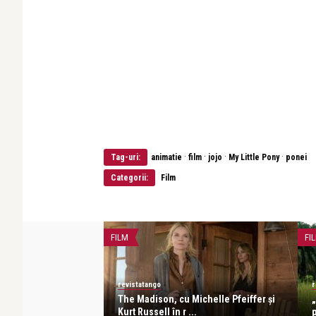
·
·
·
·
Tag-uri:
animatie
film
jojo
My Little Pony
ponei
Categorii:
Film
FILM
FI
revistatango
r
lui Cristian Mungiu, sele
The Madison, cu Michelle Pfeiffer și
Kurt Russell în r ...