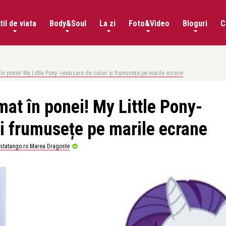
til de viata
Body&Soul
La zi
Foto&Video
Bloguri
C
 în ponei! My Little Pony- revărsare de culori și frumusețe pe marile ecrane
mat în ponei! My Little Pony-
și frumusețe pe marile ecrane
istatango.ro Marea Dragoste