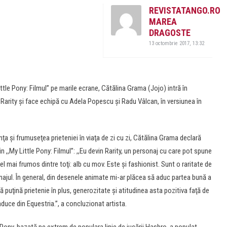
REVISTATANGO.RO
MAREA
DRAGOSTE
13 octombrie 2017, 13:32
ttle Pony: Filmul” pe marile ecrane, Cătălina Grama (Jojo) intră în
i Rarity şi face echipă cu Adela Popescu şi Radu Vâlcan, în versiunea în
a şi frumuseţea prieteniei în viaţa de zi cu zi, Cătălina Grama declară
n ,,My Little Pony: Filmul”: ,,Eu devin Rarity, un personaj cu care pot spune
 mai frumos dintre toţi: alb cu mov. Este şi fashionist. Sunt o raritate de
onajul. În general, din desenele animate mi-ar plăcea să aduc partea bună a
lă puţină prietenie în plus, generozitate şi atitudinea asta pozitiva faţă de
aduce din Equestria.”, a concluzionat artista.