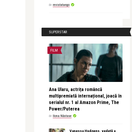
de
revistatango
SUPERSTAR
FILM
Ana Ularu, actrița româncă
multipremiată internațional, joacă în
serialul nr. 1 al Amazon Prime, The
Power/Puterea
de
Ilona Năstase
Vanessa Hudgens, vedetă a