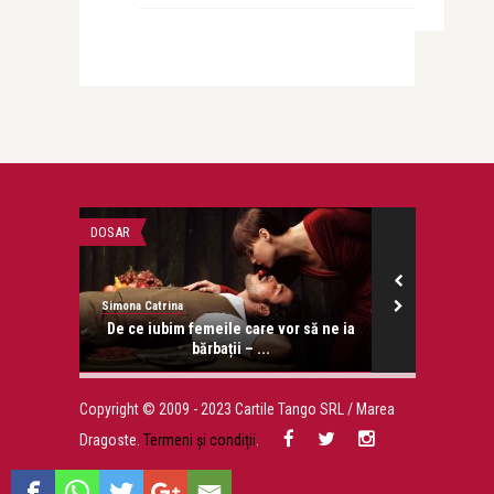
DOSAR
DOSAR
Simona Catrina
Oreste Teodore
onose.
De ce iubim femeile care vor să ne ia
Oreste Teodo
bărbații – ...
afla
Copyright © 2009 - 2023 Cartile Tango SRL / Marea
Dragoste.
Termeni și condiții
.