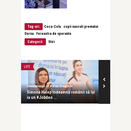
·
·
Tag-uri:
Coca-Cola
copii nascuti prematur
·
Dorna
Fereastra de speranta
Categorii:
Stiri
LIFE
LIFE
revistatango.ro Marea Dragoste
revistatango.ro
și
Simona Halep îndeamnă românii să își
Inna a deven
ia un #Jobdeo ...
Cola Zero Zah