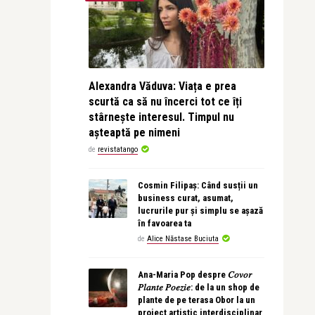
Alexandra Văduva: Viața e prea
scurtă ca să nu încerci tot ce îți
stârnește interesul. Timpul nu
așteaptă pe nimeni
de
revistatango
Cosmin Filipaș: Când susții un
business curat, asumat,
lucrurile pur și simplu se așază
în favoarea ta
de
Alice Năstase Buciuta
Ana-Maria Pop despre 𝐶𝑜𝑣𝑜𝑟
𝑃𝑙𝑎𝑛𝑡𝑒 𝑃𝑜𝑒𝑧𝑖𝑒: de la un shop de
plante de pe terasa Obor la un
proiect artistic interdisciplinar