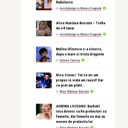
Radulescu
de
revistatango.ro Marea Dragoste
Alice Nastase Buciuta – Trufia
de a fi tanar
de
revistatango.ro Marea Dragoste
Malina Olinescu s-a sinucis,
dupa o mare si trista dragoste
de
Simona Catrina
Nicu Covaci: Tot ce mi-am
propus in viata am reusit! Dar
ce pret am platit…
de
Alice Năstase Buciuta
AURORA LIICEANU: Barbatii
inca doresc sa fie protectori cu
femeile, dar femeile nu mai au
nevoie de protectia lor
de
Alice Năstase Buciuta