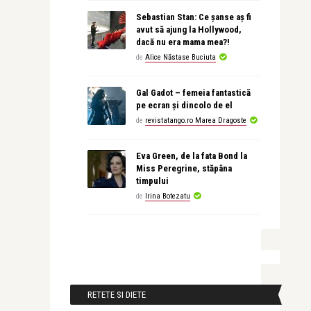
Sebastian Stan: Ce șanse aș fi
avut să ajung la Hollywood,
dacă nu era mama mea?!
de
Alice Năstase Buciuta
Gal Gadot – femeia fantastică
pe ecran și dincolo de el
de
revistatango.ro Marea Dragoste
Eva Green, de la fata Bond la
Miss Peregrine, stăpâna
timpului
de
Irina Botezatu
RETETE SI DIETE