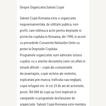
Despre Organizatia Salvati Copiii
Salvati Copiii Romania este o organizatie
neguvernamentala, de utilitate publica, non-
profit, care militeaza activ pentru drepturile si
protectia copilului in Romania, din 1990, in acord
cu prevederile Conventiei Natiunilor Unite cu
privire la Drepturile Copilului.
Programele organizatiei sunt adresate tuturor
copiilor, cu o atentie deosebita catre cei aflati in
situatii dificile – copiii din comunitatile
dezavantajate, copiii victime ale violentei,
exploatarii prin munca, traficului sau neglijarii,
copiii refugiati etc. In cei 23 de ani de activitate,
peste 760.000 de copii au fost implicati in
campaniile si programele desfasurate de
organizatie. Salvati Copiii Romania este membru