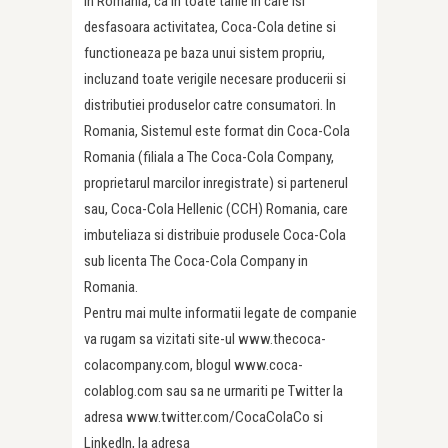
In Romania, ca in toate tarile in care isi
desfasoara activitatea, Coca-Cola detine si
functioneaza pe baza unui sistem propriu,
incluzand toate verigile necesare producerii si
distributiei produselor catre consumatori. In
Romania, Sistemul este format din Coca-Cola
Romania (filiala a The Coca-Cola Company,
proprietarul marcilor inregistrate) si partenerul
sau, Coca-Cola Hellenic (CCH) Romania, care
imbuteliaza si distribuie produsele Coca-Cola
sub licenta The Coca-Cola Company in
Romania.
Pentru mai multe informatii legate de companie
va rugam sa vizitati site-ul www.thecoca-
colacompany.com, blogul www.coca-
colablog.com sau sa ne urmariti pe Twitter la
adresa www.twitter.com/CocaColaCo si
LinkedIn, la adresa