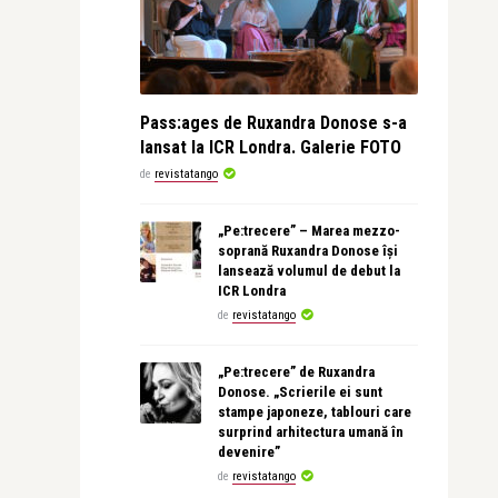
Pass:ages de Ruxandra Donose s-a
lansat la ICR Londra. Galerie FOTO
de
revistatango
„Pe:trecere” – Marea mezzo-
soprană Ruxandra Donose își
lansează volumul de debut la
ICR Londra
de
revistatango
„Pe:trecere” de Ruxandra
Donose. „Scrierile ei sunt
stampe japoneze, tablouri care
surprind arhitectura umană în
devenire”
de
revistatango