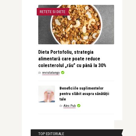
RETETE SI DIETE
Dieta Portofoliu, strategia
alimentară care poate reduce
colesterolul „rău” cu până la 30%
de
revistatango
Beneficiile suplimentelor
pentru slăbit asupra sănătății
tale
de
Alex Pub
TOP EDITORIALE