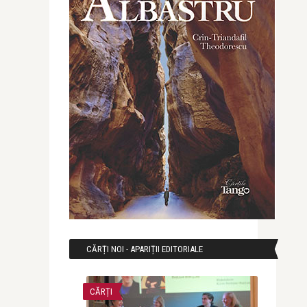
CĂRȚI NOI - APARIȚII EDITORIALE
CĂRȚI