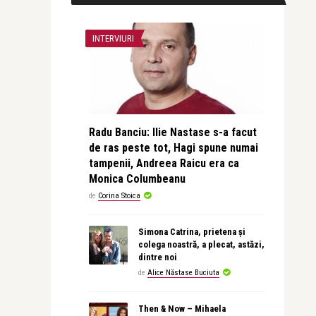
INTERVIURI
Radu Banciu: Ilie Nastase s-a facut
de ras peste tot, Hagi spune numai
tampenii, Andreea Raicu era ca
Monica Columbeanu
de
Corina Stoica
Simona Catrina, prietena și
colega noastră, a plecat, astăzi,
dintre noi
de
Alice Năstase Buciuta
Then & Now – Mihaela