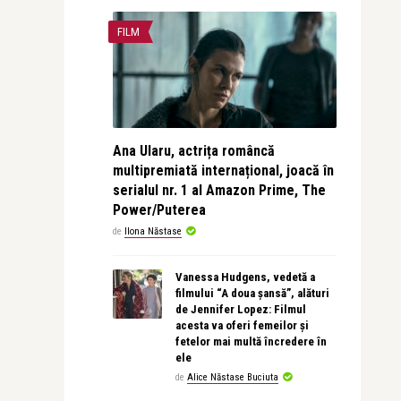
FILM
Ana Ularu, actrița româncă
multipremiată internațional, joacă în
serialul nr. 1 al Amazon Prime, The
Power/Puterea
de
Ilona Năstase
Vanessa Hudgens, vedetă a
filmului “A doua șansă”, alături
de Jennifer Lopez: Filmul
acesta va oferi femeilor și
fetelor mai multă încredere în
ele
de
Alice Năstase Buciuta