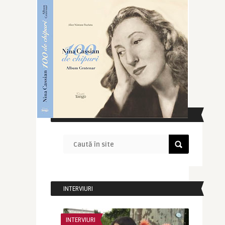
CAUTĂ ÎN SITE
INTERVIURI
INTERVIURI