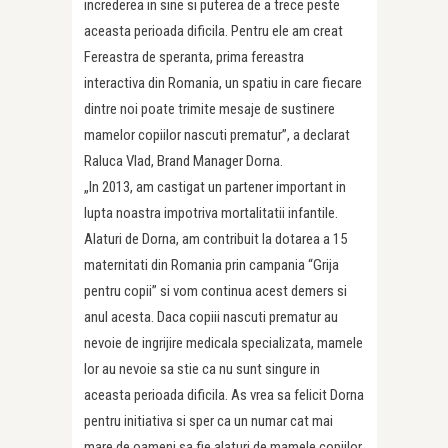
increderea in sine si puterea de a trece peste
aceasta perioada dificila. Pentru ele am creat
Fereastra de speranta, prima fereastra
interactiva din Romania, un spatiu in care fiecare
dintre noi poate trimite mesaje de sustinere
mamelor copiilor nascuti prematur”, a declarat
Raluca Vlad, Brand Manager Dorna.
„In 2013, am castigat un partener important in
lupta noastra impotriva mortalitatii infantile.
Alaturi de Dorna, am contribuit la dotarea a 15
maternitati din Romania prin campania “Grija
pentru copii” si vom continua acest demers si
anul acesta. Daca copiii nascuti prematur au
nevoie de ingrijire medicala specializata, mamele
lor au nevoie sa stie ca nu sunt singure in
aceasta perioada dificila. As vrea sa felicit Dorna
pentru initiativa si sper ca un numar cat mai
mare de oameni sa fie alaturi de mamele copiilor