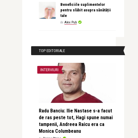
Beneficiile suplimentelor
pentru slăbit asupra sănătății
tale
de
Alex Pub
TOP EDITORIALE
INTERVIURI
Radu Banciu: Ilie Nastase s-a facut
de ras peste tot, Hagi spune numai
tampenii, Andreea Raicu era ca
Monica Columbeanu