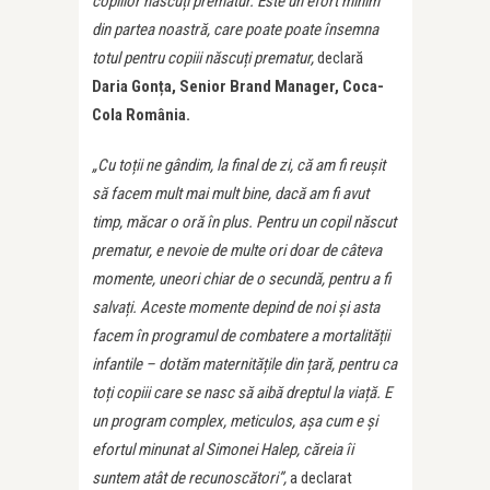
copiilor născuți prematur. Este un efort minim
din partea noastră, care poate poate însemna
totul pentru copiii născuți prematur
,
declară
Daria Gonța, Senior Brand Manager, Coca-
Cola România.
„
Cu toții ne gândim, la final de zi, că am fi reușit
să facem mult mai mult bine, dacă am fi avut
timp, măcar o oră în plus. Pentru un copil născut
prematur, e nevoie de multe ori doar de câteva
momente, uneori chiar de o secundă, pentru a fi
salvați. Aceste momente depind de noi și asta
facem în programul de combatere a mortalității
infantile – dotăm maternitățile din țară, pentru ca
toți copiii care se nasc să aibă dreptul la viață. E
un program complex, meticulos, așa cum e și
efortul minunat al Simonei Halep, căreia îi
suntem atât de recunoscători”,
a declarat