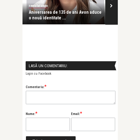
revistatango
revistatango
inspirat
Aniversarea de 135 de ani Avon aduce
Salvați Copii
o nouă identitate ...
donații că ...
LASĂ UN COMENTARIU:
Login cu Facebook
*
Comentariu:
*
*
Nume:
Email: