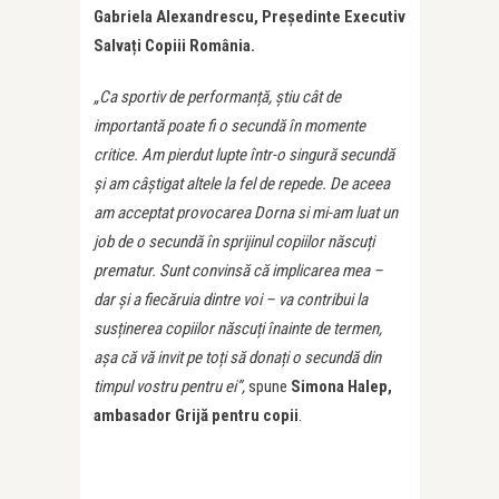
Gabriela Alexandrescu, Președinte Executiv
Salvați Copiii România.
„
Ca sportiv de performanță, știu cât de
importantă poate fi o secundă în momente
critice. Am pierdut lupte într-o singură secundă
și am câștigat altele la fel de repede. De aceea
am acceptat provocarea Dorna si mi-am luat un
job de o secundă în sprijinul copiilor născuți
prematur. Sunt convinsă că implicarea mea –
dar și a fiecăruia dintre voi – va contribui la
susținerea copiilor născuți înainte de termen,
așa că vă invit pe toți să donați o secundă din
timpul vostru pentru ei”
,
spune
Simona Halep,
ambasador Grijă pentru copii
.