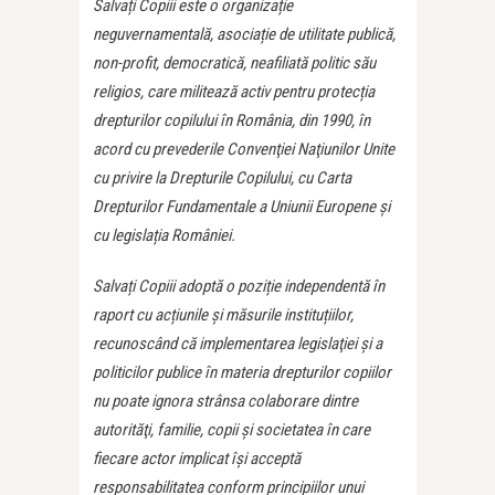
Salvați Copiii este o organizație
neguvernamentală, asociație de utilitate publică,
non-profit, democratică, neafiliată politic său
religios, care militează activ pentru protecția
drepturilor copilului în România, din 1990, în
acord cu prevederile Convenţiei Naţiunilor Unite
cu privire la Drepturile Copilului, cu Carta
Drepturilor Fundamentale a Uniunii Europene și
cu legislația României.
Salvați Copiii adoptă o poziție independentă în
raport cu acțiunile și măsurile instituțiilor,
recunoscând că implementarea legislaţiei şi a
politicilor publice în materia drepturilor copiilor
nu poate ignora strânsa colaborare dintre
autorităţi, familie, copii şi societatea în care
fiecare actor implicat îşi acceptă
responsabilitatea conform principiilor unui