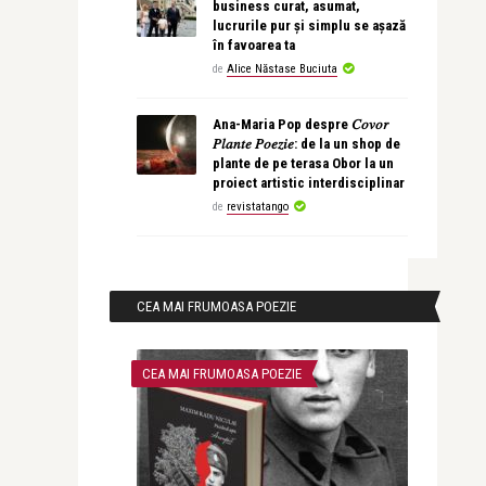
business curat, asumat,
lucrurile pur și simplu se așază
în favoarea ta
de
Alice Năstase Buciuta
Ana-Maria Pop despre 𝐶𝑜𝑣𝑜𝑟
𝑃𝑙𝑎𝑛𝑡𝑒 𝑃𝑜𝑒𝑧𝑖𝑒: de la un shop de
plante de pe terasa Obor la un
proiect artistic interdisciplinar
de
revistatango
CEA MAI FRUMOASA POEZIE
CEA MAI FRUMOASA POEZIE