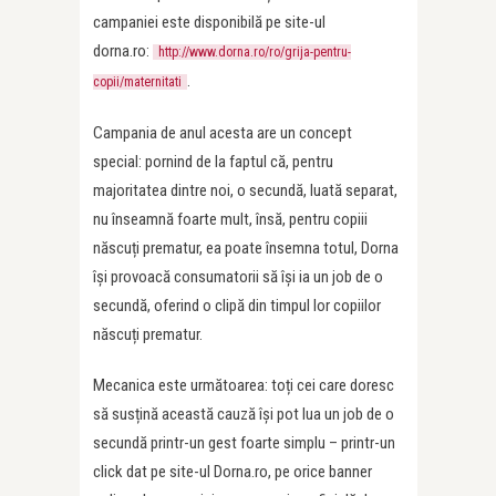
campaniei este disponibilă pe site-ul
dorna.ro:
http://www.dorna.ro/ro/grija-pentru-
.
copii/maternitati
Campania de anul acesta are un concept
special: pornind de la faptul că, pentru
majoritatea dintre noi, o secundă, luată separat,
nu înseamnă foarte mult, însă, pentru copiii
născuți prematur, ea poate însemna totul, Dorna
își provoacă consumatorii să își ia un job de o
secundă, oferind o clipă din timpul lor copiilor
născuți prematur.
Mecanica este următoarea: toți cei care doresc
să susțină această cauză își pot lua un job de o
secundă printr-un gest foarte simplu – printr-un
click dat pe site-ul Dorna.ro, pe orice banner