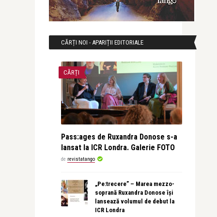
CĂRȚI NOI - APARIȚII EDITORIALE
CĂRȚI
Pass:ages de Ruxandra Donose s-a
lansat la ICR Londra. Galerie FOTO
de
revistatango
„Pe:trecere” – Marea mezzo-
soprană Ruxandra Donose își
lansează volumul de debut la
ICR Londra