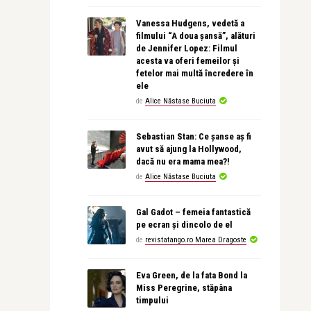
Vanessa Hudgens, vedetă a
filmului “A doua șansă”, alături
de Jennifer Lopez: Filmul
acesta va oferi femeilor și
fetelor mai multă încredere în
ele
de
Alice Năstase Buciuta
Sebastian Stan: Ce șanse aș fi
avut să ajung la Hollywood,
dacă nu era mama mea?!
de
Alice Năstase Buciuta
Gal Gadot – femeia fantastică
pe ecran și dincolo de el
de
revistatango.ro Marea Dragoste
Eva Green, de la fata Bond la
Miss Peregrine, stăpâna
timpului