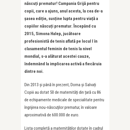
născuți prematur! Campania Grijă pentru
copii, care a ajuns, anul acesta, la cea de-a
șasea ediție, susține lupta pentru viață a
copiilor născuți prematur. Începând cu
2015, Simona Halep, jucătoare
profesionistă de tenis aflată pe locul I în
clasamentul feminin de tenis la nivel
mondial, s-a alăturat acestei cauze,
îndemnând la implicarea activă a fiecăruia
dintre noi.
Din 2013 și până în prezent, Dorna și Salvați
Copiii au dotat 50 de maternități din țară cu 86
de echipamente medicale de specialitate pentru
îngrijirea nou-născuţilor prematur, în valoare
aproximativă de 600.000 de euro.
Lista completă a maternităților dotate în cadrul