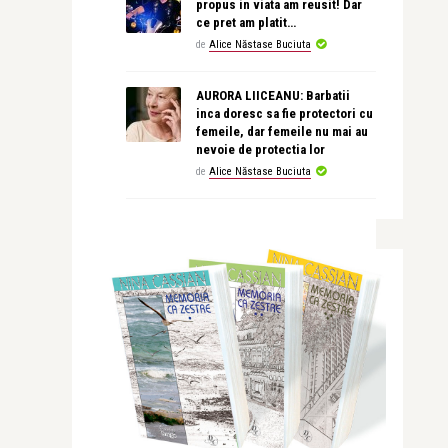
propus in viata am reusit! Dar
ce pret am platit…
de
Alice Năstase Buciuta
AURORA LIICEANU: Barbatii
inca doresc sa fie protectori cu
femeile, dar femeile nu mai au
nevoie de protectia lor
de
Alice Năstase Buciuta