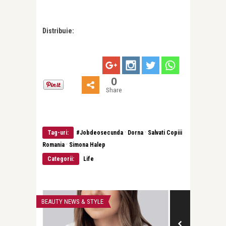
Distribuie:
0
Share
·
·
Tag-uri:
#Jobdeosecunda
Dorna
Salvati Copiii
·
Romania
Simona Halep
Categorii:
Life
BEAUTY NEWS & STYLE
LIFE