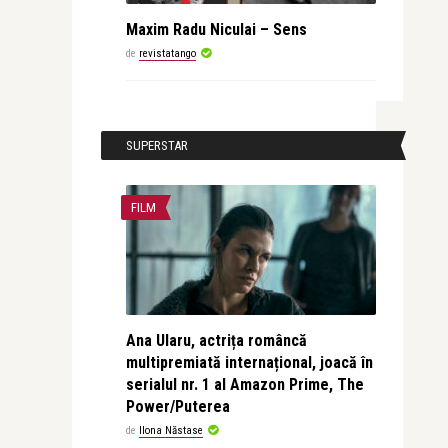
Maxim Radu Niculai – Sens
de
revistatango
SUPERSTAR
FILM
Ana Ularu, actrița româncă
multipremiată internațional, joacă în
serialul nr. 1 al Amazon Prime, The
Power/Puterea
de
Ilona Năstase