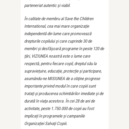
parteneriat autentic şi viabil.
În calitate de membru al Save the Children
International, cea mai mare organizaţie
independentă din lume care promovează
drepturile copilului şi care cuprinde 30 de
membri şi desfăşoară programe în peste 120 de
ţări, VIZIUNEA noastră este o lume care
respectă, pentru fiecare copil, dreptul său la
supraviețuire, educație, protecție și participare,
asumându-ne MISIUNEA de a obţine progrese
importante privind modul în care copiii sunt
trataţi şi producerea schimbărilor imediate şi de
durată în viaţa acestora. În cei 28 de ani de
activitate, peste 1.750.000 de copii au fost
implicați în programele și campaniile
Organizației Salvați Copiii.