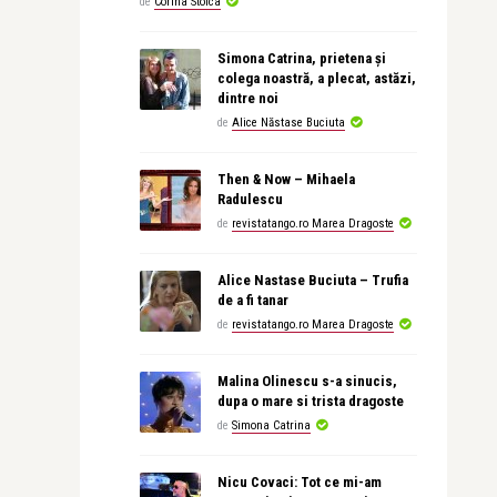
de
Corina Stoica
Simona Catrina, prietena și
colega noastră, a plecat, astăzi,
dintre noi
de
Alice Năstase Buciuta
Then & Now – Mihaela
Radulescu
de
revistatango.ro Marea Dragoste
Alice Nastase Buciuta – Trufia
de a fi tanar
de
revistatango.ro Marea Dragoste
Malina Olinescu s-a sinucis,
dupa o mare si trista dragoste
de
Simona Catrina
Nicu Covaci: Tot ce mi-am