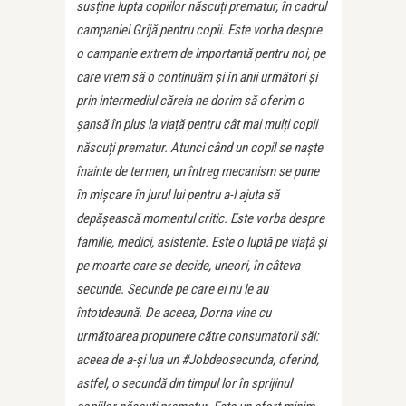
susține lupta copiilor născuți prematur, în cadrul
campaniei Grijă pentru copii. Este vorba despre
o campanie extrem de importantă pentru noi, pe
care vrem să o continuăm și în anii următori și
prin intermediul căreia ne dorim să oferim o
șansă în plus la viață pentru cât mai mulți copii
născuți prematur. Atunci când un copil se naște
înainte de termen, un întreg mecanism se pune
în mișcare în jurul lui pentru a-l ajuta să
depășească momentul critic. Este vorba despre
familie, medici, asistente. Este o luptă pe viață și
pe moarte care se decide, uneori, în câteva
secunde. Secunde pe care ei nu le au
întotdeaună. De aceea, Dorna vine cu
următoarea propunere către consumatorii săi:
aceea de a-și lua un #Jobdeosecunda, oferind,
astfel, o secundă din timpul lor în sprijinul