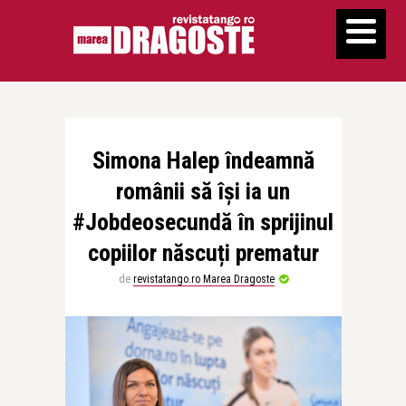
Simona Halep îndeamnă
românii să își ia un
#Jobdeosecundă în sprijinul
copiilor născuți prematur
de
revistatango.ro Marea Dragoste