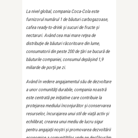
La nivel global, compania Coca-Cola este
furnizorul numărul 1 de băuturi carbogazoase,
cafea ready-to-drink şi sucuri de fructe şi
nectaruri. Având cea mai mare reţea de
distribuţie de băuturi răcoritoare din lume,
consumatorii din peste 200 de ţări se bucură de
băuturile companiei, consumul depăşind 1,9
miliarde de porţii pe zi.
Având în vedere angajamentul său de dezvoltare
a unor comunităţi durabile, compania noastră
este centrată pe iniţiative care contribuie la
protejarea mediului înconjurător şi conservarea
resurselor, încurajarea unui stil de viaţă activ şi
echilibrat, crearea unui mediu de lucru sigur
pentru angajaţii noştri şi promovarea dezvoltării
economice a comunităţilor unde ne desfăşurăm