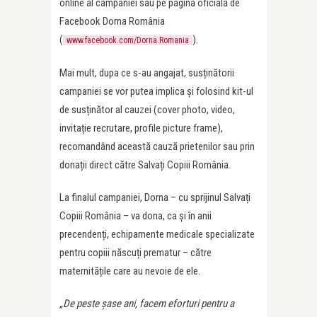
online al campaniei sau pe pagina oficială de
Facebook Dorna România
(
).
www.facebook.com/Dorna.Romania
Mai mult, dupa ce s-au angajat, susținătorii
campaniei se vor putea implica și folosind kit-ul
de susținător al cauzei (cover photo, video,
invitație recrutare, profile picture frame),
recomandând această cauză prietenilor sau prin
donații direct către Salvați Copiii România.
La finalul campaniei, Dorna – cu sprijinul Salvați
Copiii România – va dona, ca și în anii
precendenți, echipamente medicale specializate
pentru copiii născuți prematur – către
maternitățile care au nevoie de ele.
„De peste șase ani, facem eforturi pentru a