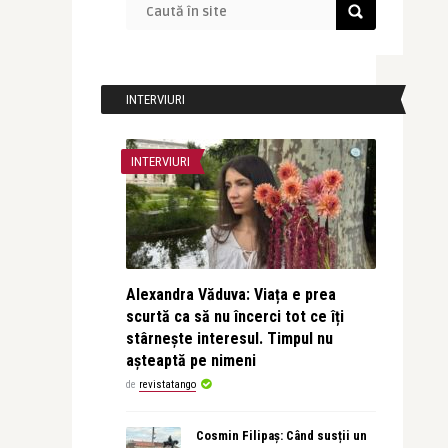
INTERVIURI
INTERVIURI
Alexandra Văduva: Viața e prea
scurtă ca să nu încerci tot ce îți
stârnește interesul. Timpul nu
așteaptă pe nimeni
de
revistatango
Cosmin Filipaș: Când susții un