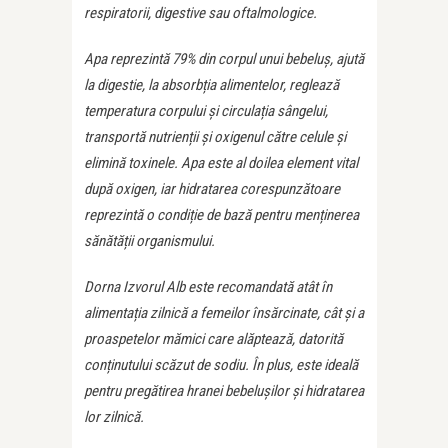
respiratorii, digestive sau oftalmologice.
Apa reprezintă 79% din corpul unui bebeluș, ajută
la digestie, la absorbția alimentelor, reglează
temperatura corpului și circulația sângelui,
transportă nutrienții și oxigenul către celule și
elimină toxinele. Apa este al doilea element vital
după oxigen, iar hidratarea corespunzătoare
reprezintă o condiție de bază pentru menținerea
sănătății organismului.
Dorna Izvorul Alb este recomandată atât în
alimentația zilnică a femeilor însărcinate, cât și a
proaspetelor mămici care alăptează, datorită
conținutului scăzut de sodiu. În plus, este ideală
pentru pregătirea hranei bebelușilor și hidratarea
lor zilnică.