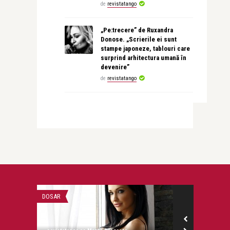
de
revistatango
„Pe:trecere” de Ruxandra
Donose. „Scrierile ei sunt
stampe japoneze, tablouri care
surprind arhitectura umană în
devenire”
de
revistatango
DOSAR
FILM