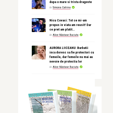
dupa o mare si trista dragoste
de
Simona Catrina
Nicu Covaci: Tot ce mi-am
propus in viata am reusit! Dar
ce pret am platit…
de
Alice Năstase Buciuta
AURORA LIICEANU: Barbatii
inca doresc sa fie protectori cu
femeile, dar femeile nu mai au
nevoie de protectia lor
de
Alice Năstase Buciuta