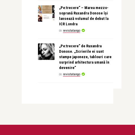
„Pe:trecere” – Marea mezzo-
soprană Ruxandra Donose își
lansează volumul de debut la
ICR Londra
de
revistatango
„Pe:trecere” de Ruxandra
Donose. „Scrierile ei sunt
stampe japoneze, tablouri care
surprind arhitectura umană în
devenire”
de
revistatango