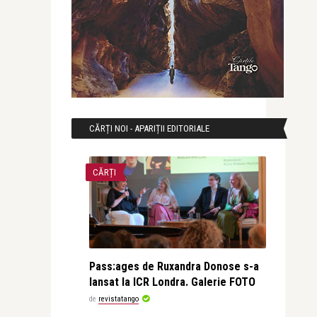
CĂRȚI NOI - APARIȚII EDITORIALE
CĂRȚI
Pass:ages de Ruxandra Donose s-a
lansat la ICR Londra. Galerie FOTO
de
revistatango