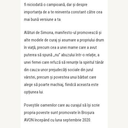
fi niciodată o campioană, dar și despre
importanța de a te reinventa constant către cea
mai bună versiune a ta.
Alături de Simona, manifesto-ul promovează și
alte modele de curaj și asumare a propriului drum
în viață, precum cea a unei mame care a avut
puterea să spună ,,nu” abuzului într-o relație, a
unei femei care refuză să renunțe la spiritul tânăr
din cauza unor prejudecăți sociale din jurul
vârstei, precum și povestea unui bărbat care
alege să poarte machiaj, fiindcă aceasta este
opțiunea lui.
Poveștile oamenilor care au curajul să își scrie
propria poveste sunt promovate în Broșura
AVON începând cu luna septembrie 2020.