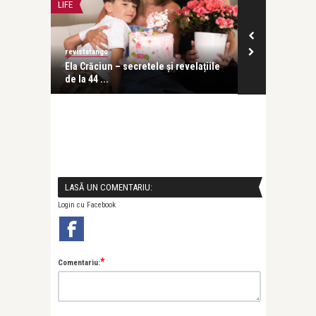
LIFE
LIFE
revistatango
Alice Năstase B
ce despre
Ela Crăciun – secretele și revelațiile
Sărbătoarea Li
de la 44 ...
o celebrare ..
LASĂ UN COMENTARIU:
Login cu Facebook
*
Comentariu: