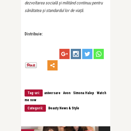
dezvoltarea socială și militând continuu pentru
sănătatea și standardul lor de viață.
Distribuie:
·
·
·
Tag-uri:
aniversare
Avon
Simona Halep
Watch
me now
Categorii:
Beauty News & Style