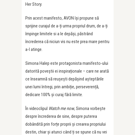
Her Story.
Prin acest manifesto, AVON își propune să
sprijine curajul de a-ți urma propriul drum, de a-ți
împinge limitele si a le depăși, păstrând
încrederea că niciun vis nu este prea mare pentru
a-l atinge.
Simona Halep este protagonista manifesto-ului
datorită poveștii ei inspiraționale – care ne arată
ce înseamnă să reușești depășind așteptările
unei lumi întregi, prin ambiție, perseverență,
dedicare 100% și curaj fără limite.
În videoclipul
Watch me now
, Simona vorbește
despre încrederea de sine, despre puterea
dobândită prin forțe proprii și crearea propriului
destin, chiar și atunci când ți se spune că nu vei