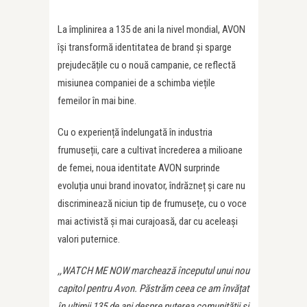
La împlinirea a 135 de ani la nivel mondial, AVON
își transformă identitatea de brand și sparge
prejudecățile cu o nouă campanie, ce reflectă
misiunea companiei de a schimba viețile
femeilor în mai bine.
Cu o experiență îndelungată în industria
frumuseții, care a cultivat încrederea a milioane
de femei, noua identitate AVON surprinde
evoluția unui brand inovator, îndrăzneț și care nu
discriminează niciun tip de frumusețe, cu o voce
mai activistă și mai curajoasă, dar cu aceleași
valori puternice.
,,WATCH ME NOW marchează începutul unui nou
capitol pentru Avon. Păstrăm ceea ce am învățat
în ultimii 135 de ani despre puterea comunității și