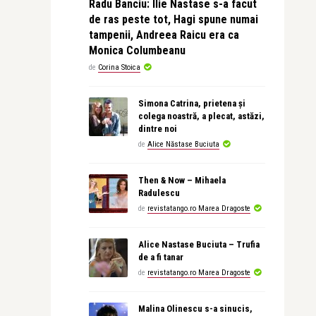
Radu Banciu: Ilie Nastase s-a facut
de ras peste tot, Hagi spune numai
tampenii, Andreea Raicu era ca
Monica Columbeanu
de
Corina Stoica
Simona Catrina, prietena și
colega noastră, a plecat, astăzi,
dintre noi
de
Alice Năstase Buciuta
Then & Now – Mihaela
Radulescu
de
revistatango.ro Marea Dragoste
Alice Nastase Buciuta – Trufia
de a fi tanar
de
revistatango.ro Marea Dragoste
Malina Olinescu s-a sinucis,