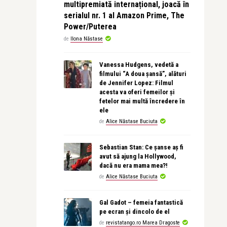
multipremiată internațional, joacă în
serialul nr. 1 al Amazon Prime, The
Power/Puterea
de
Ilona Năstase
Vanessa Hudgens, vedetă a
filmului “A doua șansă”, alături
de Jennifer Lopez: Filmul
acesta va oferi femeilor și
fetelor mai multă încredere în
ele
de
Alice Năstase Buciuta
Sebastian Stan: Ce șanse aș fi
avut să ajung la Hollywood,
dacă nu era mama mea?!
de
Alice Năstase Buciuta
Gal Gadot – femeia fantastică
pe ecran și dincolo de el
de
revistatango.ro Marea Dragoste