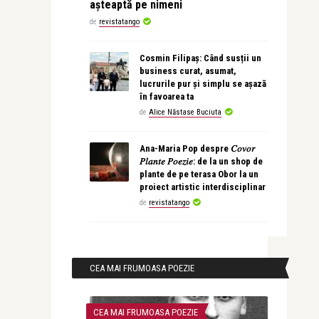
așteaptă pe nimeni
de
revistatango
Cosmin Filipaș: Când susții un
business curat, asumat,
lucrurile pur și simplu se așază
în favoarea ta
de
Alice Năstase Buciuta
Ana-Maria Pop despre 𝐶𝑜𝑣𝑜𝑟
𝑃𝑙𝑎𝑛𝑡𝑒 𝑃𝑜𝑒𝑧𝑖𝑒: de la un shop de
plante de pe terasa Obor la un
proiect artistic interdisciplinar
de
revistatango
CEA MAI FRUMOASA POEZIE
CEA MAI FRUMOASA POEZIE