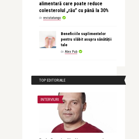
alimentară care poate reduce
colesterolul „rău” cu până la 30%
de
revistatango
Beneficiile suplimentelor
pentru slăbit asupra sănătății
tale
de
Alex Pub
TOP EDITORIALE
INTERVIURI