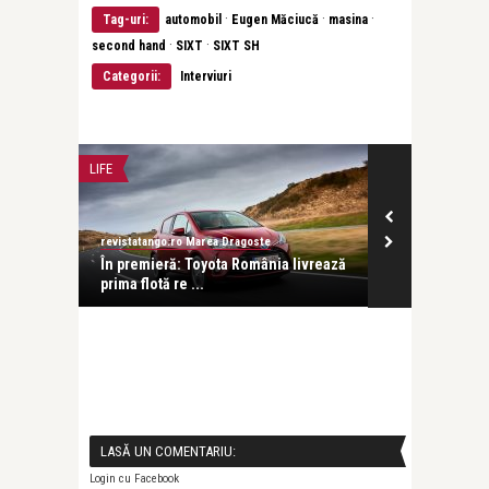
·
·
·
Tag-uri:
automobil
Eugen Măciucă
masina
·
·
second hand
SIXT
SIXT SH
Categorii:
Interviuri
LIFE
FILM
revistatango.ro Marea Dragoste
revistatango.ro
ânia noul
În premieră: Toyota România livrează
Mergi la cinem
prima flotă re ...
dau cadou ...
LASĂ UN COMENTARIU:
Login cu Facebook