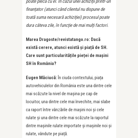
poate pleca cu el. În cazul unei achiziții printr-un
finanțator (atunci când clientul nu dispune de
toată suma necesară achiziției) procesul poate
dura câteva zile, în funcție de mai mulți factori.
Marea Dragoste/revistatango.ro: Dacă
există cerere, atunci există și piață de SH.
Care sunt particularitățile pieței de mașini
SH în România?
Eugen Măciucă:
În ciuda contextului, piața
autovehiculelor din România este una dintre cele
mai scăzute la nivel de mașina pe cap de
locuitor, una dintre cele mai învechite, mai slabe
ca raport între vânzările de mașini noi și cele
rulate și una dintre cele mai scăzute la raportul
dintre mașinile rulate importate și mașinile noi și
rulate, vândute pe piață.