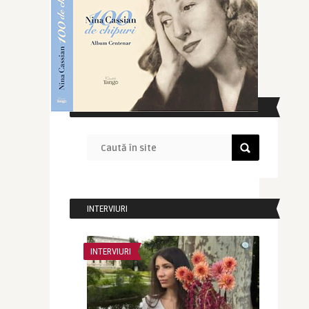
CAUTĂ ÎN SITE
INTERVIURI
INTERVIURI