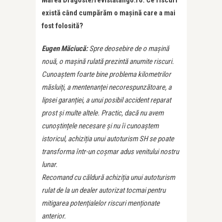
Marea Dragoste/revistatango.ro: Ce riscuri
există când cumpărăm o mașină care a mai
fost folosită?
Eugen Măciucă:
Spre deosebire de o mașină
nouă, o mașină rulată prezintă anumite riscuri.
Cunoaștem foarte bine problema kilometrilor
măsluiți, a mentenanței necorespunzătoare, a
lipsei garanției, a unui posibil accident reparat
prost și multe altele. Practic, dacă nu avem
cunoștințele necesare și nu îi cunoaștem
istoricul, achiziția unui autoturism SH se poate
transforma într-un coșmar adus venitului nostru
lunar.
Recomand cu căldură achiziția unui autoturism
rulat de la un dealer autorizat tocmai pentru
mitigarea potențialelor riscuri menționate
anterior.