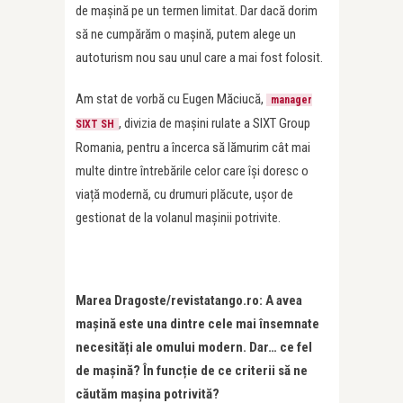
de mașină pe un termen limitat. Dar dacă dorim
să ne cumpărăm o mașină, putem alege un
autoturism nou sau unul care a mai fost folosit.
Am stat de vorbă cu Eugen Măciucă,
manager
, divizia de mașini rulate a SIXT Group
SIXT SH
Romania, pentru a încerca să lămurim cât mai
multe dintre întrebările celor care își doresc o
viață modernă, cu drumuri plăcute, ușor de
gestionat de la volanul mașinii potrivite.
Marea Dragoste/revistatango.ro: A avea
mașină este una dintre cele mai însemnate
necesită
ț
i ale omului modern. Dar… ce fel
de mașină? În func
ț
ie de ce criterii să ne
căutăm mașina potrivită?