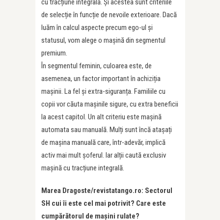
cu tracțiune integrală. Și acestea sunt criteriile
de selecție în funcție de nevoile exterioare. Dacă
luăm în calcul aspecte precum ego-ul și
statusul, vom alege o mașină din segmentul
premium.
În segmentul feminin, culoarea este, de
asemenea, un factor important în achiziția
mașinii. La fel și extra-siguranța. Familiile cu
copii vor căuta mașinile sigure, cu extra beneficii
la acest capitol. Un alt criteriu este mașină
automata sau manuală. Mulți sunt încă atașați
de mașina manuală care, într-adevăr, implică
activ mai mult șoferul. Iar alții caută exclusiv
mașină cu tracțiune integrală.
Marea Dragoste/revistatango.ro: Sectorul
SH cui îi este cel mai potrivit? Care este
cumpărătorul de mașini rulate?