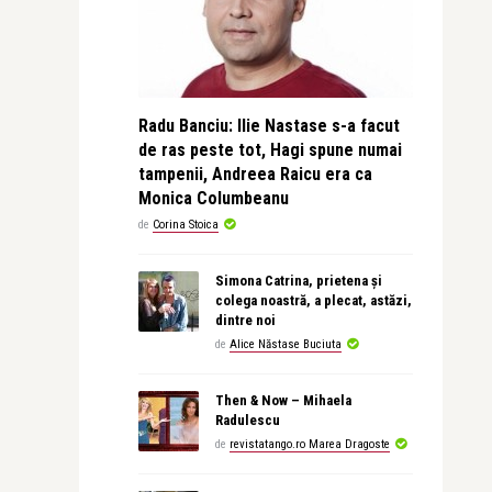
Radu Banciu: Ilie Nastase s-a facut
de ras peste tot, Hagi spune numai
tampenii, Andreea Raicu era ca
Monica Columbeanu
de
Corina Stoica
Simona Catrina, prietena și
colega noastră, a plecat, astăzi,
dintre noi
de
Alice Năstase Buciuta
Then & Now – Mihaela
Radulescu
de
revistatango.ro Marea Dragoste