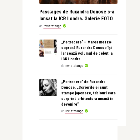
Pass:ages de Ruxandra Donose s-a
lansat la ICR Londra. Galerie FOTO
de
revistatango
„Pe:trecere” – Marea mezzo-
soprană Ruxandra Donose își
lansează volumul de debut la
ICR Londra
de
revistatango
„Pe:trecere” de Ruxandra
Donose. „Scrierile ei sunt
stampe japoneze, tablouri care
surprind arhitectura umană în
devenire”
de
revistatango