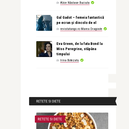
de
Alice Năstase Buciuta
Gal Gadot – femeia fantastică
pe ecran și dincolo de el
de
revistatango.ro Marea Dragoste
Eva Green, de la fata Bond la
Miss Peregrine, stăpâna
timpului
de
Irina Botezatu
RETETE SI DIETE
RETETE SI DIETE