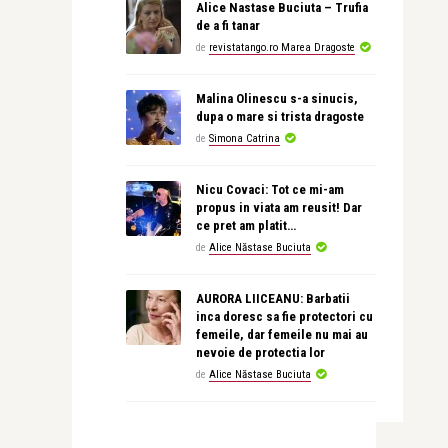
Alice Nastase Buciuta – Trufia
de a fi tanar
de
revistatango.ro Marea Dragoste
Malina Olinescu s-a sinucis,
dupa o mare si trista dragoste
de
Simona Catrina
Nicu Covaci: Tot ce mi-am
propus in viata am reusit! Dar
ce pret am platit…
de
Alice Năstase Buciuta
AURORA LIICEANU: Barbatii
inca doresc sa fie protectori cu
femeile, dar femeile nu mai au
nevoie de protectia lor
de
Alice Năstase Buciuta