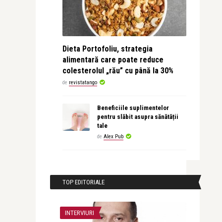
Dieta Portofoliu, strategia
alimentară care poate reduce
colesterolul „rău” cu până la 30%
de
revistatango
Beneficiile suplimentelor
pentru slăbit asupra sănătății
tale
de
Alex Pub
TOP EDITORIALE
INTERVIURI