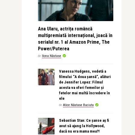
Ana Ularu, actrița româncă
multipremiată internațional, joacă în
serialul nr. 1 al Amazon Prime, The
Power/Puterea
de
Ilona Năstase
Vanessa Hudgens, vedetă a
filmului “A doua șansă”, alături
de Jennifer Lopez: Filmul
acesta va oferi femeilor și
fetelor mai multă încredere în
ele
de
Alice Năstase Buciuta
Sebastian Stan: Ce șanse aș fi
avut să ajung la Hollywood,
dacă nu era mama mea?!