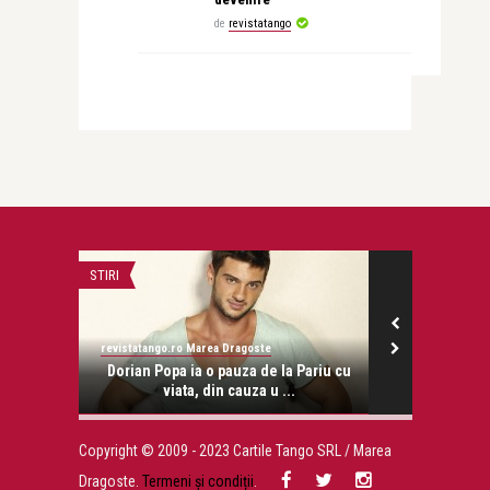
de
revistatango
STIRI
LIFE
revistatango.ro Marea Dragoste
revistatango.ro
onose.
Dorian Popa ia o pauza de la Pariu cu
Giani Kirit
viata, din cauza u ...
Copyright © 2009 - 2023 Cartile Tango SRL / Marea
Dragoste.
Termeni și condiții
.