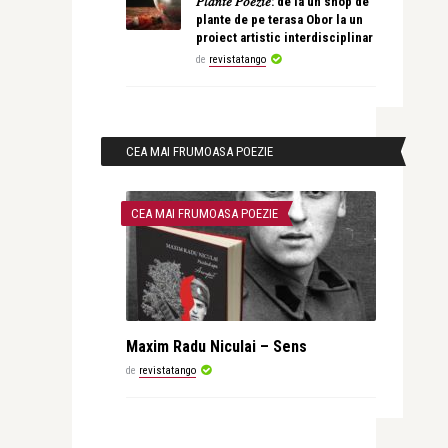
𝑃𝑙𝑎𝑛𝑡𝑒 𝑃𝑜𝑒𝑧𝑖𝑒: de la un shop de
plante de pe terasa Obor la un
proiect artistic interdisciplinar
de
revistatango
CEA MAI FRUMOASA POEZIE
CEA MAI FRUMOASA POEZIE
Maxim Radu Niculai – Sens
de
revistatango