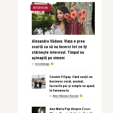
INTERVIURI
Alexandra Văduva: Viața e prea
scurtă ca să nu încerci tot ce îți
stârnește interesul. Timpul nu
așteaptă pe nimeni
de
revistatango
Cosmin Filipaș: Când susții un
business curat, asumat,
lucrurile pur și simplu se așază
în favoarea ta
de
Alice Năstase Buciuta
Ana-Maria Pop despre 𝐶𝑜𝑣𝑜𝑟