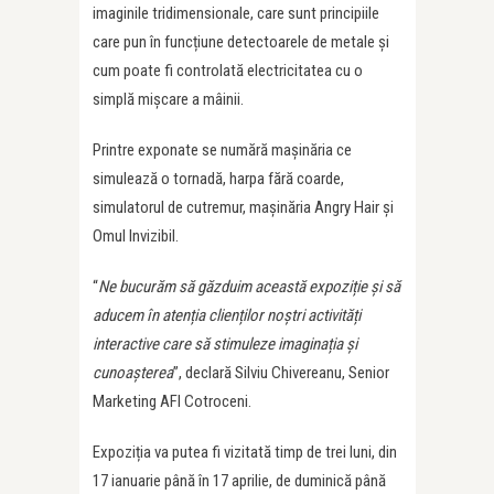
imaginile tridimensionale, care sunt principiile
care pun în funcțiune detectoarele de metale și
cum poate fi controlată electricitatea cu o
simplă mișcare a mâinii.
Printre exponate se numără mașinăria ce
simulează o tornadă, harpa fără coarde,
simulatorul de cutremur, mașinăria Angry Hair și
Omul Invizibil.
“
Ne bucurăm să găzduim această expoziție și să
aducem în atenția clienților noștri activități
interactive care să stimuleze imaginația și
cunoașterea
”, declară Silviu Chivereanu, Senior
Marketing AFI Cotroceni.
Expoziția va putea fi vizitată timp de trei luni, din
17 ianuarie până în 17 aprilie, de duminică până