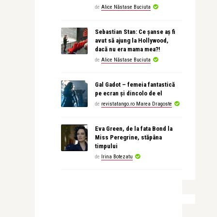
de
Alice Năstase Buciuta
Sebastian Stan: Ce șanse aș fi
avut să ajung la Hollywood,
dacă nu era mama mea?!
de
Alice Năstase Buciuta
Gal Gadot – femeia fantastică
pe ecran și dincolo de el
de
revistatango.ro Marea Dragoste
Eva Green, de la fata Bond la
Miss Peregrine, stăpâna
timpului
de
Irina Botezatu