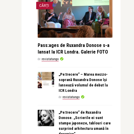
CĂRȚI
Pass:ages de Ruxandra Donose s-a
lansat la ICR Londra. Galerie FOTO
de
revistatango
„Pe:trecere” – Marea mezzo-
soprană Ruxandra Donose își
lansează volumul de debut la
ICR Londra
de
revistatango
„Pe:trecere” de Ruxandra
Donose. „Scrierile ei sunt
stampe japoneze, tablouri care
surprind arhitectura umană în
devenire”