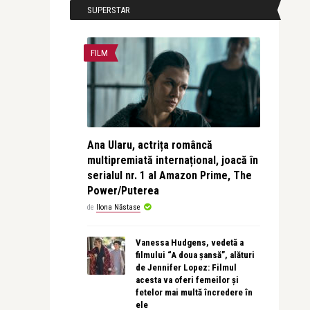
SUPERSTAR
FILM
Ana Ularu, actrița româncă
multipremiată internațional, joacă în
serialul nr. 1 al Amazon Prime, The
Power/Puterea
de
Ilona Năstase
Vanessa Hudgens, vedetă a
filmului “A doua șansă”, alături
de Jennifer Lopez: Filmul
acesta va oferi femeilor și
fetelor mai multă încredere în
ele