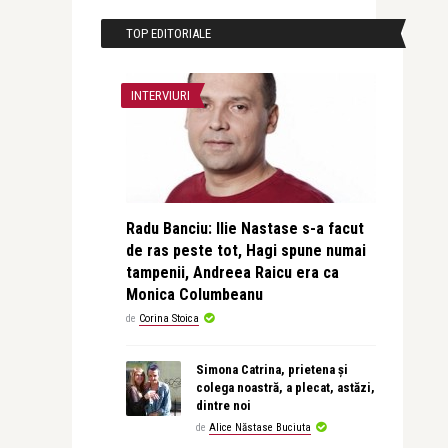
TOP EDITORIALE
INTERVIURI
Radu Banciu: Ilie Nastase s-a facut
de ras peste tot, Hagi spune numai
tampenii, Andreea Raicu era ca
Monica Columbeanu
de
Corina Stoica
Simona Catrina, prietena și
colega noastră, a plecat, astăzi,
dintre noi
de
Alice Năstase Buciuta