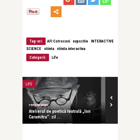
·
·
Tag-uri:
AFI Cotroceni
expozitie
INTERACTIVE
·
·
SCIENCE
stiinta
stiinta interactiva
Categorii:
Life
LIFE
LIFE
revistatango
revistatango
Atelierul de poetică teatrală „Ion
Photo London
Caramitru”: zil ...
Ediția a 11-a a