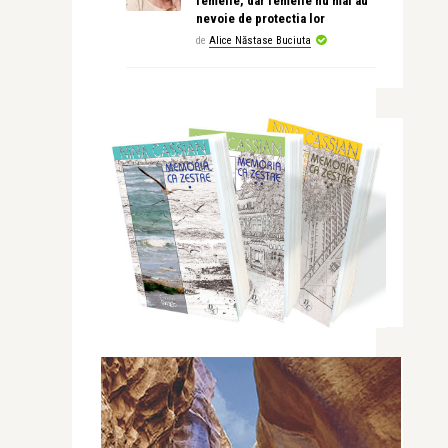
femeile, dar femeile nu mai au
nevoie de protectia lor
de
Alice Năstase Buciuta