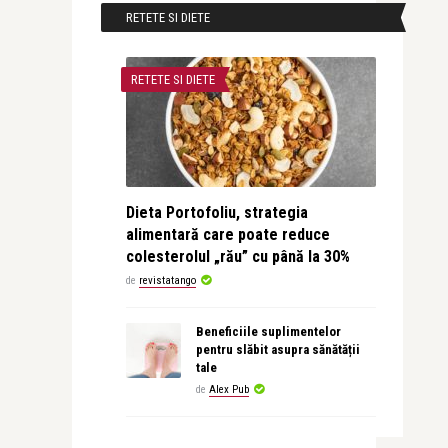
RETETE SI DIETE
RETETE SI DIETE
Dieta Portofoliu, strategia
alimentară care poate reduce
colesterolul „rău” cu până la 30%
de
revistatango
Beneficiile suplimentelor
pentru slăbit asupra sănătății
tale
de
Alex Pub