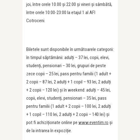
joi, între orele 10.00 și 22.00 și vineri și sâmbătă,
între orele 10:00-23:00 la etajul 1 al AFI
Cotroceni.
Biletele sunt disponibile în următoarele categorii:
în timpul săptămânii: adulți – 37 lei, copii, elevi,
studenți, pensionari – 30 lei, grupuri de peste
zece copii – 25 lei, pass pentru familii (1 adult +
2 copii – 87 lei, 2 adulți + 1 copil – 93 lei, 2 adulți
+ 2 copii – 120 lei) și în weekend: adulți – 45 lei,
copii, elevi, studenți, pensionari – 35 lei, pass
pentru familii (1 adult + 2 copii – 100 lei, 2 adulți
+ 1 copil – 110 lei, 2 adulți + 2 copii – 140 lei) și
pot fi achiziționate online pe
www.eventim.ro
şi
de la intrarea în expoziție.