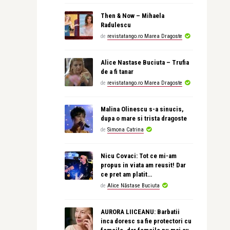
Then & Now – Mihaela
Radulescu
de
revistatango.ro Marea Dragoste
Alice Nastase Buciuta – Trufia
de a fi tanar
de
revistatango.ro Marea Dragoste
Malina Olinescu s-a sinucis,
dupa o mare si trista dragoste
de
Simona Catrina
Nicu Covaci: Tot ce mi-am
propus in viata am reusit! Dar
ce pret am platit…
de
Alice Năstase Buciuta
AURORA LIICEANU: Barbatii
inca doresc sa fie protectori cu