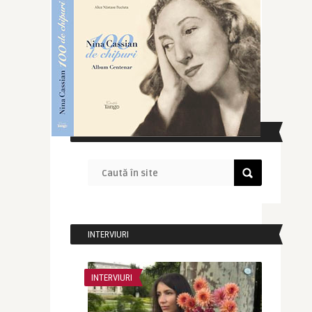
CAUTĂ ÎN SITE
INTERVIURI
INTERVIURI