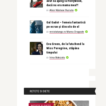
avut să ajung la Hollywood,
dacă nu era mama mea?!
de
Alice Năstase Buciuta
Gal Gadot – femeia fantastică
pe ecran și dincolo de el
de
revistatango.ro Marea Dragoste
Eva Green, de la fata Bond la
Miss Peregrine, stăpâna
timpului
de
Irina Botezatu
RETETE SI DIETE
RETETE SI DIETE