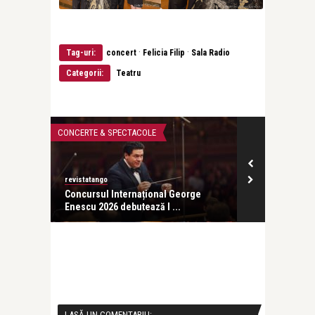
·
·
Tag-uri:
concert
Felicia Filip
Sala Radio
Categorii:
Teatru
CONCERTE & SPECTACOLE
CONCERTE & SP
revistatango
ă seară
Concursul Internațional George
Enescu 2026 debutează l ...
LASĂ UN COMENTARIU: