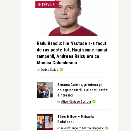
INTERVIURI
Radu Banciu: Ilie Nastase s-a facut
de ras peste tot, Hagi spune numai
tampenii, Andreea Raicu era ca
Monica Columbeanu
de
Corina Stoica
Simona Catrina, prietena și
colega noastră, a plecat, astăzi,
dintre noi
de
Alice Năstase Buciuta
Then & Now – Mihaela
Radulescu
de
revistatango.ro Marea Dragoste