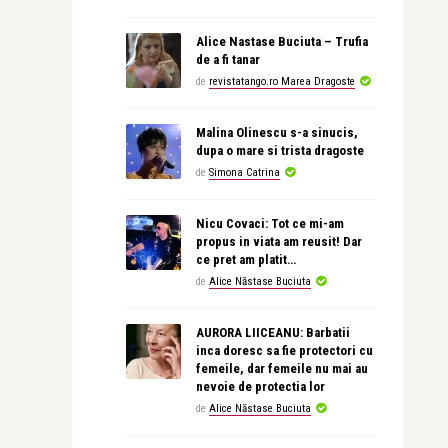
Alice Nastase Buciuta – Trufia
de a fi tanar
de
revistatango.ro Marea Dragoste
Malina Olinescu s-a sinucis,
dupa o mare si trista dragoste
de
Simona Catrina
Nicu Covaci: Tot ce mi-am
propus in viata am reusit! Dar
ce pret am platit…
de
Alice Năstase Buciuta
AURORA LIICEANU: Barbatii
inca doresc sa fie protectori cu
femeile, dar femeile nu mai au
nevoie de protectia lor
de
Alice Năstase Buciuta