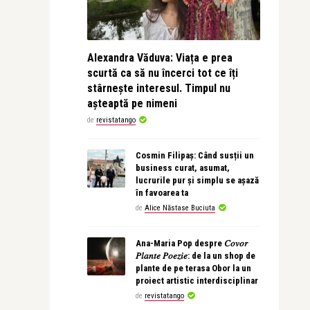
Alexandra Văduva: Viața e prea
scurtă ca să nu încerci tot ce îți
stârnește interesul. Timpul nu
așteaptă pe nimeni
de
revistatango
Cosmin Filipaș: Când susții un
business curat, asumat,
lucrurile pur și simplu se așază
în favoarea ta
de
Alice Năstase Buciuta
Ana-Maria Pop despre 𝐶𝑜𝑣𝑜𝑟
𝑃𝑙𝑎𝑛𝑡𝑒 𝑃𝑜𝑒𝑧𝑖𝑒: de la un shop de
plante de pe terasa Obor la un
proiect artistic interdisciplinar
de
revistatango