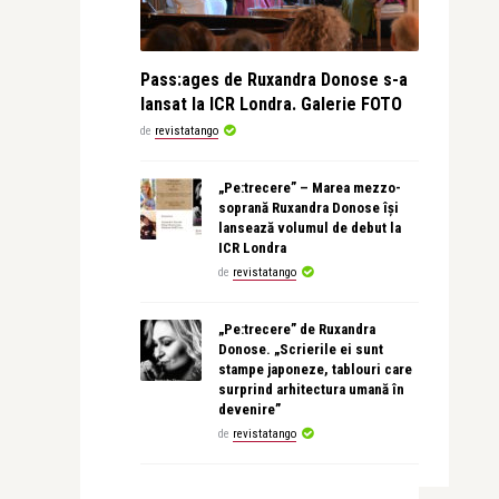
Pass:ages de Ruxandra Donose s-a
lansat la ICR Londra. Galerie FOTO
de
revistatango
„Pe:trecere” – Marea mezzo-
soprană Ruxandra Donose își
lansează volumul de debut la
ICR Londra
de
revistatango
„Pe:trecere” de Ruxandra
Donose. „Scrierile ei sunt
stampe japoneze, tablouri care
surprind arhitectura umană în
devenire”
de
revistatango