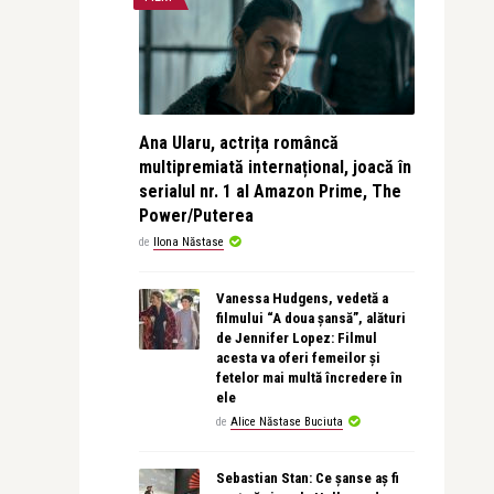
Ana Ularu, actrița româncă
multipremiată internațional, joacă în
serialul nr. 1 al Amazon Prime, The
Power/Puterea
de
Ilona Năstase
Vanessa Hudgens, vedetă a
filmului “A doua șansă”, alături
de Jennifer Lopez: Filmul
acesta va oferi femeilor și
fetelor mai multă încredere în
ele
de
Alice Năstase Buciuta
Sebastian Stan: Ce șanse aș fi