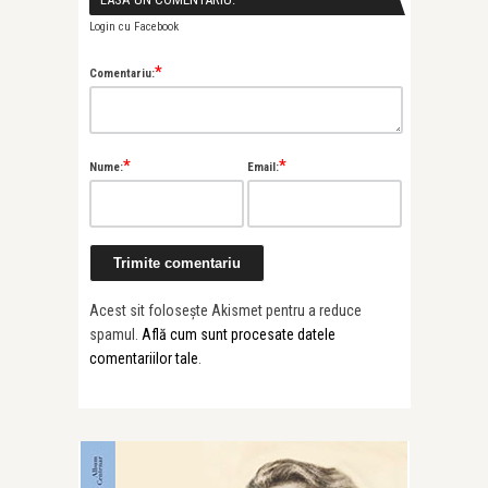
Login cu Facebook
*
Comentariu:
*
*
Nume:
Email:
Alice Năstase B
Painted Soun
Prună’s “Al ...
Acest sit folosește Akismet pentru a reduce
spamul.
Află cum sunt procesate datele
comentariilor tale
.