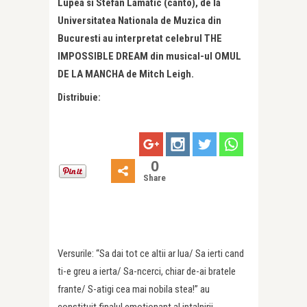
Lupea si Stefan Lamatic (canto), de la
Universitatea Nationala de Muzica din
Bucuresti au interpretat celebrul THE
IMPOSSIBLE DREAM din musical-ul OMUL
DE LA MANCHA de Mitch Leigh.
Distribuie:
0
Share
Versurile: “Sa dai tot ce altii ar lua/ Sa ierti cand
ti-e greu a ierta/ Sa-ncerci, chiar de-ai bratele
frante/ S-atigi cea mai nobila stea!” au
constituit finalul emotionant al intalnirii.