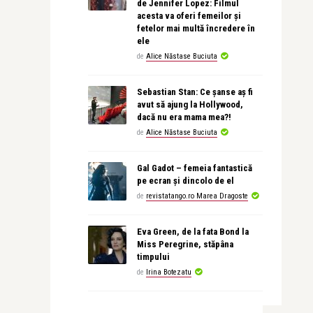
de Jennifer Lopez: Filmul
acesta va oferi femeilor și
fetelor mai multă încredere în
ele
de
Alice Năstase Buciuta
Sebastian Stan: Ce șanse aș fi
avut să ajung la Hollywood,
dacă nu era mama mea?!
de
Alice Năstase Buciuta
Gal Gadot – femeia fantastică
pe ecran și dincolo de el
de
revistatango.ro Marea Dragoste
Eva Green, de la fata Bond la
Miss Peregrine, stăpâna
timpului
de
Irina Botezatu