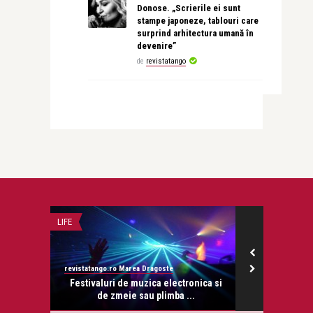
Donose. „Scrierile ei sunt
stampe japoneze, tablouri care
surprind arhitectura umană în
devenire”
de
revistatango
LIFE
DOSAR
revistatango.ro Marea Dragoste
revistatango.ro
istiana
Festivaluri de muzica electronica si
Artistii so
de zmeie sau plimba ...
moara