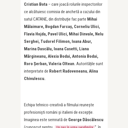
Cristian Bota
– care joacă rolurile inspectorilor
ce alcătuiesc comisia de anchetă a cazului din
satul CATANE, din distribuție fac parte
Mihai
Mălaimare, Bogdan Farcaș, Corneliu Ulici,
Flavia Hojda, Pavel Ulici, Mihai Dinvale, Nelu
Serghei, Tudorel Filimon, Ioana Abur,
Marina Dascălu, Ioana Casetti, Liana
Mărgineanu, Alexia Bodai, Antonia Bodai,
Roro Șerban, Valeria Oltean.
Autoritățile sunt
interpretate de
Robert Radoveneanu
,
Alina
Chivulescu.
Echipa tehnico-creativă a filmului reunește
profesioniști români și italieni de excepție.
Imaginea este semnată de
George Dăscălescu
(cunoscut pentru „
”, în
Un pas în urma serafimilor