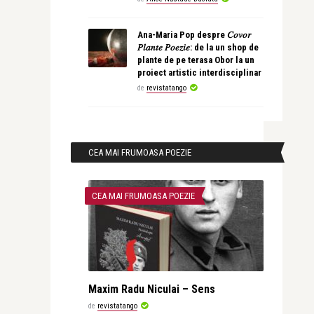
Ana-Maria Pop despre 𝐶𝑜𝑣𝑜𝑟
𝑃𝑙𝑎𝑛𝑡𝑒 𝑃𝑜𝑒𝑧𝑖𝑒: de la un shop de
plante de pe terasa Obor la un
proiect artistic interdisciplinar
de
revistatango
CEA MAI FRUMOASA POEZIE
CEA MAI FRUMOASA POEZIE
Maxim Radu Niculai – Sens
de
revistatango