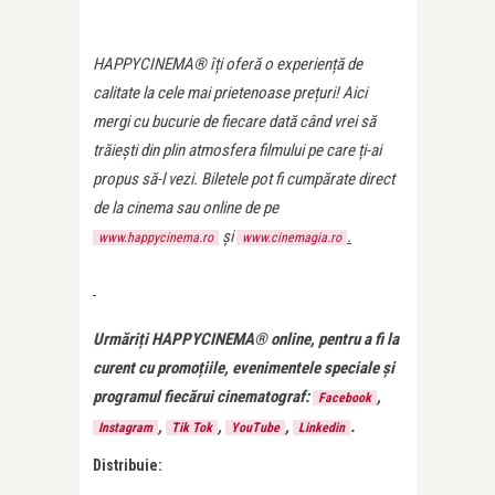
HAPPYCINEMA® îți oferă o experiență de
calitate la cele mai prietenoase prețuri! Aici
mergi cu bucurie de fiecare dată când vrei să
trăiești din plin atmosfera filmului pe care ți-ai
propus să-l vezi. Biletele pot fi cumpărate direct
de la cinema sau online de pe
și
.
www.happycinema.ro
www.cinemagia.ro
Urmăriți HAPPYCINEMA® online, pentru a fi la
curent cu promoțiile, evenimentele speciale și
programul fiecărui cinematograf:
,
Facebook
,
,
,
.
Instagram
Tik Tok
YouTube
Linkedin
Distribuie: