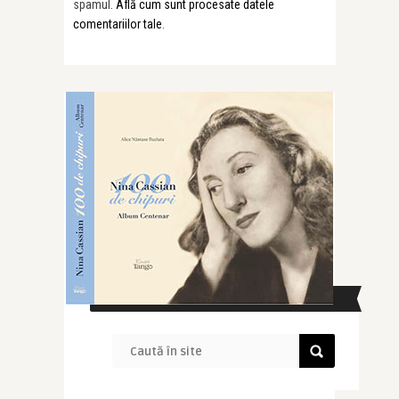
spamul.
Află cum sunt procesate datele
comentariilor tale
.
CAUTĂ ÎN SITE