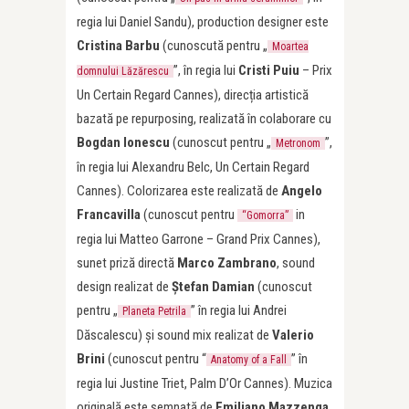
regia lui Daniel Sandu), production designer este
Cristina Barbu
(cunoscută pentru „
Moartea
”, în regia lui
Cristi Puiu
– Prix
domnului Lăzărescu
Un Certain Regard Cannes), direcția artistică
bazată pe repurposing, realizată în colaborare cu
Bogdan Ionescu
(cunoscut pentru „
”,
Metronom
în regia lui Alexandru Belc, Un Certain Regard
Cannes). Colorizarea este realizată de
Angelo
Francavilla
(cunoscut pentru
in
“Gomorra”
regia lui Matteo Garrone – Grand Prix Cannes),
sunet priză directă
Marco Zambrano
, sound
design realizat de
Ștefan Damian
(cunoscut
pentru „
” în regia lui Andrei
Planeta Petrila
Dăscalescu) și sound mix realizat de
Valerio
Brini
(cunoscut pentru “
” în
Anatomy of a Fall
regia lui Justine Triet, Palm D’Or Cannes). Muzica
originală este semnată de
Emiliano Mazzenga
,