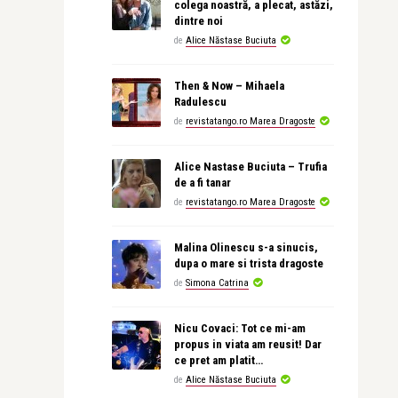
colega noastră, a plecat, astăzi,
dintre noi
de
Alice Năstase Buciuta
Then & Now – Mihaela
Radulescu
de
revistatango.ro Marea Dragoste
Alice Nastase Buciuta – Trufia
de a fi tanar
de
revistatango.ro Marea Dragoste
Malina Olinescu s-a sinucis,
dupa o mare si trista dragoste
de
Simona Catrina
Nicu Covaci: Tot ce mi-am
propus in viata am reusit! Dar
ce pret am platit…
de
Alice Năstase Buciuta