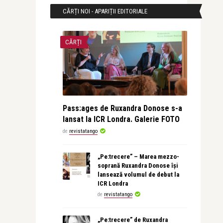
CĂRȚI NOI - APARIȚII EDITORIALE
CĂRȚI
Pass:ages de Ruxandra Donose s-a
lansat la ICR Londra. Galerie FOTO
de
revistatango
„Pe:trecere” – Marea mezzo-
soprană Ruxandra Donose își
lansează volumul de debut la
ICR Londra
de
revistatango
„Pe:trecere” de Ruxandra