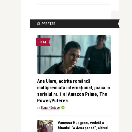
SUPERSTAR
FILM
Ana Ularu, actrița româncă
multipremiată internațional, joacă în
serialul nr. 1 al Amazon Prime, The
Power/Puterea
de
Ilona Năstase
Vanessa Hudgens, vedetă a
filmului “A doua șansă”, alături