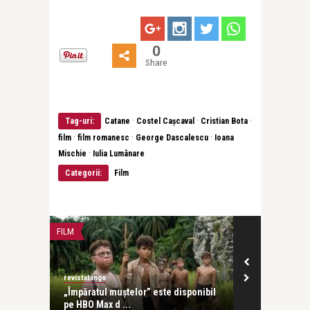
0
Share
·
·
·
Tag-uri:
Catane
Costel Cașcaval
Cristian Bota
·
·
·
film
film romanesc
George Dascalescu
Ioana
·
Mischie
Iulia Lumânare
Categorii:
Film
FILM
FILM
revistatango
revistatango
ffer și
„Împăratul muștelor” este disponibil
Avatar Aang: 
pe HBO Max d ...
aerului – prem