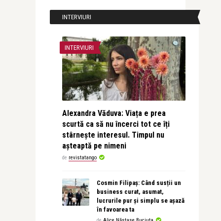
INTERVIURI
INTERVIURI
Alexandra Văduva: Viața e prea
scurtă ca să nu încerci tot ce îți
stârnește interesul. Timpul nu
așteaptă pe nimeni
de
revistatango
Cosmin Filipaș: Când susții un
business curat, asumat,
lucrurile pur și simplu se așază
în favoarea ta
de
Alice Năstase Buciuta