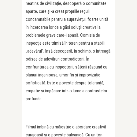
neatins de civilizație, descoperă o comunitate
aparte, care și-a creat propriile reguli
condamnabile pentru a supraviețui, foarte unită
în încercarea lor de a găsi soluții creative la
problemele grave care-i apasă. Comisia de
inspecție este trimisă în teren pentru a stabili
„adevărul”, însă descoperă, în schimb, o întreagă
odisee de adevăruri contradictorii. În
confruntarea cu inspectorii, sătenii răspund cu
planuri ingenioase, umor fin și improvizație
sofisticată. Este o poveste despre toleranță,
empatie și împăcare într-o lume a contrastelor
profunde.
Filmul îmbină cu măiestrie o abordare creativă
curajoasă și o poveste balcanică. Cu un ton