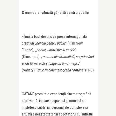
O comedie rafinată gândită pentru public
Filmul a fost descris de presa internațională
drept un „
deliciu pentru public
” (Film New
Europe), „
poetic, umoristic și satiric
”
(Cineuropa), „
o comedie dramatică, surprinzând
o răsturnare de situație cu umor negru
”
(Variety), “
unic în cinematografia română
” (FNE)
CATANE promite o experiență cinematografică
captivantă, în care suspansul și comicul se
împletesc subtil, iar personajele complexe și
situațiile neașteptate țin spectatorul cu sufletul