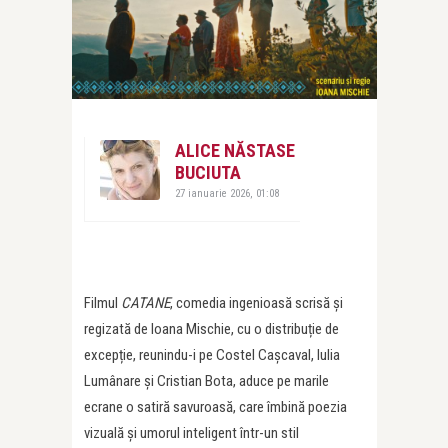
ALICE NĂSTASE
BUCIUTA
27 ianuarie 2026, 01:08
Filmul
CATANE
, comedia ingenioasă scrisă și
regizată de Ioana Mischie, cu o distribuție de
excepție, reunindu-i pe Costel Cașcaval, Iulia
Lumânare și Cristian Bota, aduce pe marile
ecrane o satiră savuroasă, care îmbină poezia
vizuală și umorul inteligent într-un stil