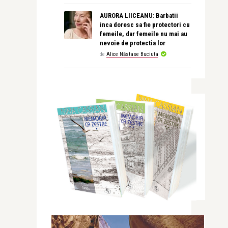
AURORA LIICEANU: Barbatii
inca doresc sa fie protectori cu
femeile, dar femeile nu mai au
nevoie de protectia lor
de
Alice Năstase Buciuta