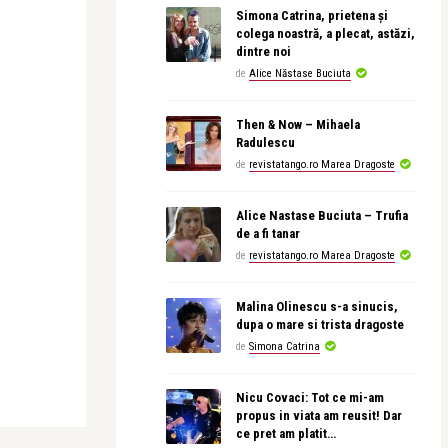
Simona Catrina, prietena și
colega noastră, a plecat, astăzi,
dintre noi
de
Alice Năstase Buciuta
Then & Now – Mihaela
Radulescu
de
revistatango.ro Marea Dragoste
Alice Nastase Buciuta – Trufia
de a fi tanar
de
revistatango.ro Marea Dragoste
Malina Olinescu s-a sinucis,
dupa o mare si trista dragoste
de
Simona Catrina
Nicu Covaci: Tot ce mi-am
propus in viata am reusit! Dar
ce pret am platit…