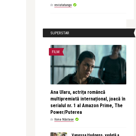
de
revistatango
SUPERSTAR
FILM
Ana Ularu, actrița româncă
multipremiată internațional, joacă în
serialul nr. 1 al Amazon Prime, The
Power/Puterea
de
Ilona Năstase
Vanessa Hudgens, vedetă a