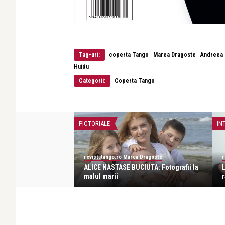
·
·
Tag-uri:
coperta Tango
Marea Dragoste
Andreea 
Huidu
Categorii:
Coperta Tango
PICTORIALE
IN
a Dragoste
revistatango.ro Marea Dragoste
r
 un tatic
ALICE NASTASE BUCIUTA: Fotografii la
juta mult
malul marii
r