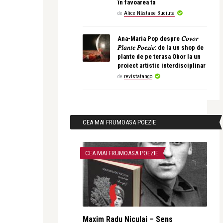
în favoarea ta
de
Alice Năstase Buciuta
Ana-Maria Pop despre 𝐶𝑜𝑣𝑜𝑟
𝑃𝑙𝑎𝑛𝑡𝑒 𝑃𝑜𝑒𝑧𝑖𝑒: de la un shop de
plante de pe terasa Obor la un
proiect artistic interdisciplinar
de
revistatango
CEA MAI FRUMOASA POEZIE
CEA MAI FRUMOASA POEZIE
Maxim Radu Niculai – Sens