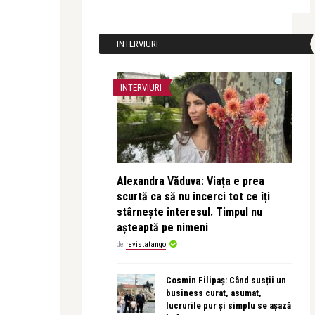
INTERVIURI
INTERVIURI
Alexandra Văduva: Viața e prea
scurtă ca să nu încerci tot ce îți
stârnește interesul. Timpul nu
așteaptă pe nimeni
de
revistatango
Cosmin Filipaș: Când susții un
business curat, asumat,
lucrurile pur și simplu se așază