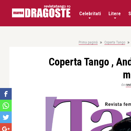
Celebritati
Litere
S
Prima pagină
Coperta Tango
Coperta Tango , And
m
de
rev