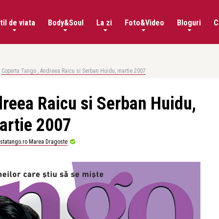
til de viata
Body&Soul
La zi
Foto&Video
Bloguri
C
Coperta Tango , Andreea Raicu si Serban Huidu, martie 2007
reea Raicu si Serban Huidu,
artie 2007
istatango.ro Marea Dragoste