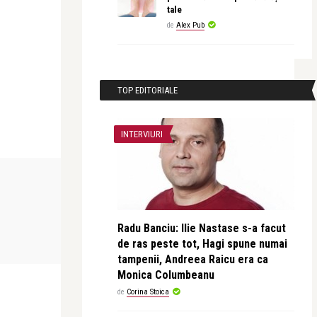
tale
de
Alex Pub
TOP EDITORIALE
INTERVIURI
PERSONALITATI
INTERVIURI
revistatango.ro Marea Dragoste
revistatango.r
Radu Banciu: Ilie Nastase s-a facut
area
Luminita Nicolescu – Profesoara de
Serban Huid
de ras peste tot, Hagi spune numai
Suflete
vinovat a pri
tampenii, Andreea Raicu era ca
Monica Columbeanu
de
Corina Stoica