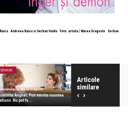
·
·
·
Raicu
Andreea Raicu si Serban Huidu
Foto: artista / Marea Dragoste
Serban
TERVIURI
COPERTA TANGO
Articole
similare
evistatango.ro Marea Dragoste
revistatango.ro Marea Dragoste
Luminita Anghel: Pun emotia inaintea
Coperta RevistaTango.ro – M
atiunii. Nu pot fa ...
Dragoste, Mihaela ...