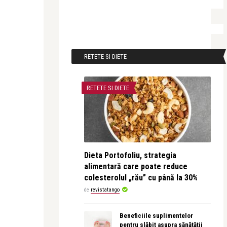
RETETE SI DIETE
RETETE SI DIETE
Dieta Portofoliu, strategia
alimentară care poate reduce
colesterolul „rău” cu până la 30%
de
revistatango
Beneficiile suplimentelor
pentru slăbit asupra sănătății