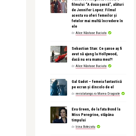
filmului “A doua șansă”, alături
de Jennifer Lopez: Filmul
acesta va oferi femeilor și
fetelor mai multă încredere în
ele
de
Alice Năstase Buciuta
Sebastian Stan: Ce șanse aș fi
avut să ajung la Hollywood,
dacă nu era mama mea?!
de
Alice Năstase Buciuta
Gal Gadot – femeia fantastică
pe ecran și dincolo de el
de
revistatango.ro Marea Dragoste
Eva Green, de la fata Bond la
Miss Peregrine, stăpâna
timpului
de
Irina Botezatu