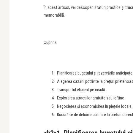
În acest articol, vei descoperi sfaturi practice și tru
memorabilă.
Cuprins
Planificarea bugetului și rezervările anticipate
Alegerea cazării potrivite la prețuri prietenoa
Transportul eficient pe insulă
Explorarea atracțiilor gratuite sau ieftine
Negocierea și economisirea în piețele locale
Bucură-te de deliciile culinare la prețuri corec