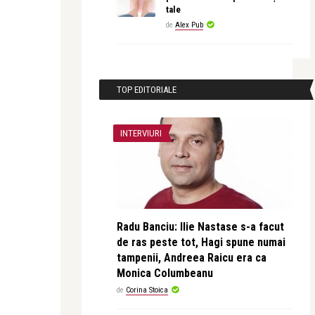
tale
de
Alex Pub
TOP EDITORIALE
INTERVIURI
Radu Banciu: Ilie Nastase s-a facut
de ras peste tot, Hagi spune numai
tampenii, Andreea Raicu era ca
Monica Columbeanu
de
Corina Stoica