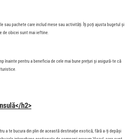
le sau pachete care includ mese sau activități. Îți poți ajusta bugetul și
e de obicei sunt mai ieftine.
mp înainte pentru a beneficia de cele mai bune prețuri și asigură-te că
 turistice.
insulă</h2>
ru a te bucura din plin de această destinație exotică, fără a-ți depăși