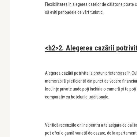
Flexibilitatea în alegerea datelor de călătorie poate
să eviți perioadele de vârf turistic.
<h2>2. Alegerea cazării potrivi
Alegerea cazării potrivite la prețuri prietenoase în 
memorabilă și eficientă din punct de vedere financiar.
locuințe private unde poți închiria o cameră și te po
comparativ cu hotelurile tradiționale.
Verifică recenziile online pentru a te asigura de cali
pot oferi o gamă variată de cazare, de la apartament