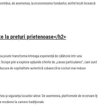
 contribui, de asemenea, la economisirea fondurilor, astfel încât încearcă
te la prețuri prietenoase</h2>
Cuba poate transforma întreaga experiență de călătorie într-una
 Începe prin a explora opțiunile oferite de „casas particulares”, care sunt
ți bucura de ospitalitate autentică cubaneză la costuri mai reduse
tatea și siguranța locurilor alese. De asemenea, platformele de rezervare îți
e moderne la camere tradiționale.