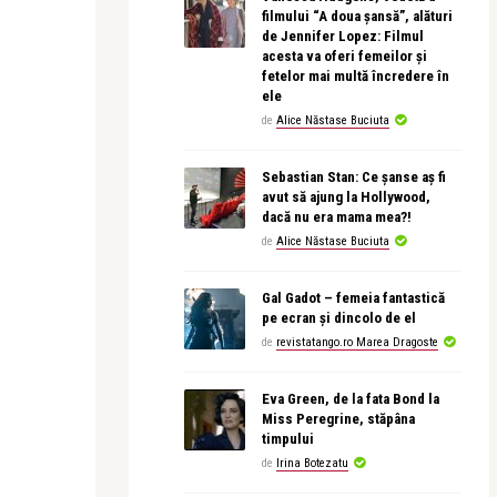
filmului “A doua șansă”, alături
de Jennifer Lopez: Filmul
acesta va oferi femeilor și
fetelor mai multă încredere în
ele
de
Alice Năstase Buciuta
Sebastian Stan: Ce șanse aș fi
avut să ajung la Hollywood,
dacă nu era mama mea?!
de
Alice Năstase Buciuta
Gal Gadot – femeia fantastică
pe ecran și dincolo de el
de
revistatango.ro Marea Dragoste
Eva Green, de la fata Bond la
Miss Peregrine, stăpâna
timpului
de
Irina Botezatu