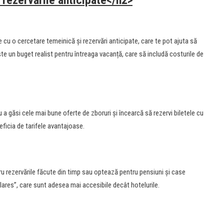
i rezervările anticipate</h2>
 cu o cercetare temeinică și rezervări anticipate, care te pot ajuta să
e un buget realist pentru întreaga vacanță, care să includă costurile de
a găsi cele mai bune oferte de zboruri și încearcă să rezervi biletele cu
eficia de tarifele avantajoase.
u rezervările făcute din timp sau optează pentru pensiuni și case
ares”, care sunt adesea mai accesibile decât hotelurile.