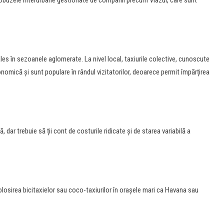
autobuzele interurbane gestionate de companii precum Viazul, care sunt
ales în sezoanele aglomerate. La nivel local, taxiurile colective, cunoscute
omică și sunt populare în rândul vizitatorilor, deoarece permit împărțirea
, dar trebuie să ții cont de costurile ridicate și de starea variabilă a
olosirea bicitaxielor sau coco-taxiurilor în orașele mari ca Havana sau