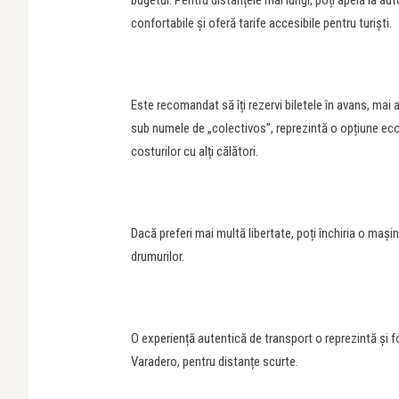
bugetul. Pentru distanțele mai lungi, poți apela la 
confortabile și oferă tarife accesibile pentru turiști.
Este recomandat să îți rezervi biletele în avans, mai 
sub numele de „colectivos”, reprezintă o opțiune econ
costurilor cu alți călători.
Dacă preferi mai multă libertate, poți închiria o mașină
drumurilor.
O experiență autentică de transport o reprezintă și f
Varadero, pentru distanțe scurte.