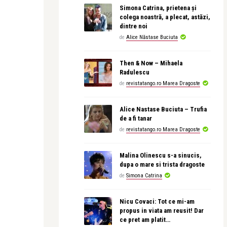
Simona Catrina, prietena și
colega noastră, a plecat, astăzi,
dintre noi
de
Alice Năstase Buciuta
Then & Now – Mihaela
Radulescu
de
revistatango.ro Marea Dragoste
Alice Nastase Buciuta – Trufia
de a fi tanar
de
revistatango.ro Marea Dragoste
Malina Olinescu s-a sinucis,
dupa o mare si trista dragoste
de
Simona Catrina
Nicu Covaci: Tot ce mi-am
propus in viata am reusit! Dar
ce pret am platit…