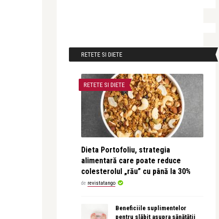
RETETE SI DIETE
RETETE SI DIETE
Dieta Portofoliu, strategia
alimentară care poate reduce
colesterolul „rău” cu până la 30%
de
revistatango
Beneficiile suplimentelor
pentru slăbit asupra sănătății