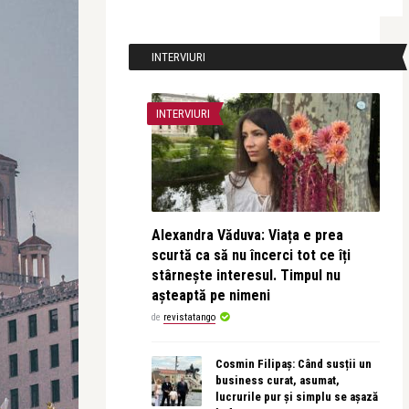
INTERVIURI
INTERVIURI
Alexandra Văduva: Viața e prea
scurtă ca să nu încerci tot ce îți
stârnește interesul. Timpul nu
așteaptă pe nimeni
de
revistatango
Cosmin Filipaș: Când susții un
business curat, asumat,
lucrurile pur și simplu se așază