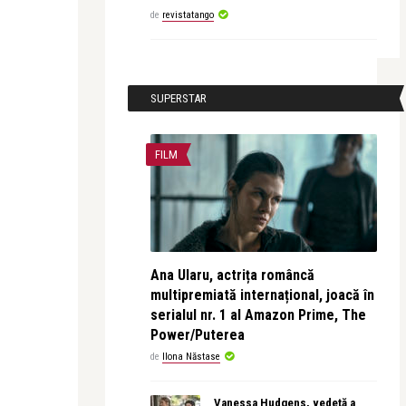
de
revistatango
SUPERSTAR
FILM
Ana Ularu, actrița româncă
multipremiată internațional, joacă în
serialul nr. 1 al Amazon Prime, The
Power/Puterea
de
Ilona Năstase
Vanessa Hudgens, vedetă a