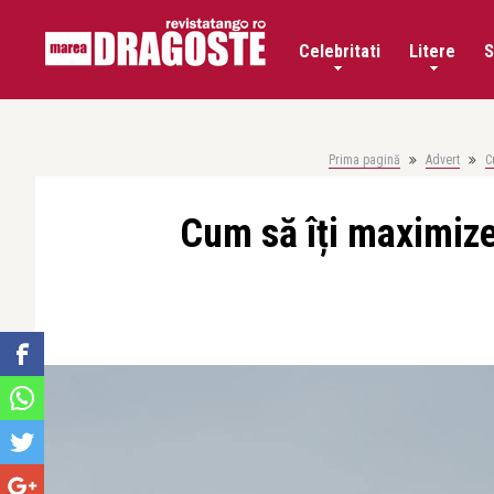
Celebritati
Litere
S
Prima pagină
Advert
C
Cum să îți maximize