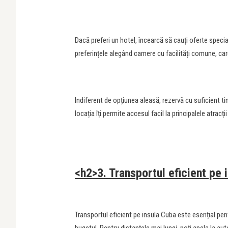
Dacă preferi un hotel, încearcă să cauți oferte specia
preferințele alegând camere cu facilități comune, car
Indiferent de opțiunea aleasă, rezervă cu suficient ti
locația îți permite accesul facil la principalele atracții
<h2>3. Transportul eficient pe 
Transportul eficient pe insula Cuba este esențial pent