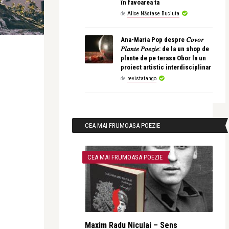
în favoarea ta
de
Alice Năstase Buciuta
Ana-Maria Pop despre 𝐶𝑜𝑣𝑜𝑟
𝑃𝑙𝑎𝑛𝑡𝑒 𝑃𝑜𝑒𝑧𝑖𝑒: de la un shop de
plante de pe terasa Obor la un
proiect artistic interdisciplinar
de
revistatango
CEA MAI FRUMOASA POEZIE
CEA MAI FRUMOASA POEZIE
Maxim Radu Niculai – Sens