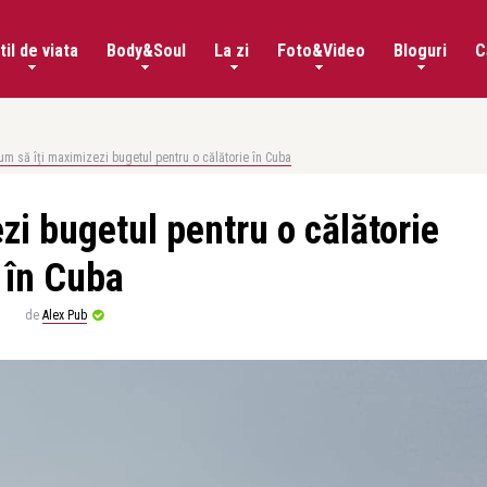
til de viata
Body&Soul
La zi
Foto&Video
Bloguri
C
um să îți maximizezi bugetul pentru o călătorie în Cuba
zi bugetul pentru o călătorie
în Cuba
de
Alex Pub