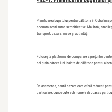
<h2>1. Planificarea bugetului ș
Planificarea bugetului pentru călătoria în Cuba începe
economisești sume semnificative. Mai întâi, stabileșt
transport, cazare, mese și activități.
Folosește platforme de comparare a prețurilor pentru 
cel puțin câteva luni înainte de călătorie pentru a ben
De asemenea, caută cazare care oferă reduceri pentr
particulare, cunoscute sub numele de „casas particul