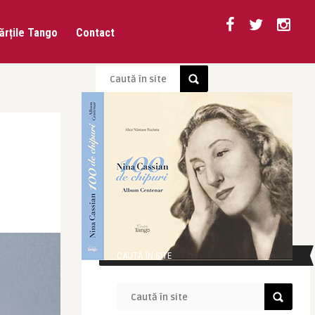
ărțile Tango
Contact
CAUTĂ ÎN SITE