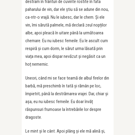
destram în frânturi de cuvinte rostite în fata
paharului de vin, dar ele știu să se adune din nou,
ca-ntr-o vrajă. Nu le iubesc, dar le chem. Și ele
vin, îmi sărută palmele, mă declară zeul nopților
albe, apoi pleacă în uitare până la următoarea
chemare. Eu nu iubesc femeile. Eu le ascult cum
respiră și cum dorm, le sărut urma lăsată prin
viața mea, apoi dispar nevăzut și negăsit ca un
hoț nemernic.
Uneori, când mi se face teamă de albul firelor din
barbă, mă preschimb în tată și rămân pe loc,
împietrit, până la destrămarea vrajei. Dar, chiar și
așa, eu nu iubesc femeile. Eu doar învăț
răspunsuri frumoase la întrebările lor despre
dragoste.
Le mint și le cânt. Apoi plâng și ele mă alină și,