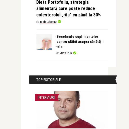
Dieta Portofoliu, strategia
alimentară care poate reduce
colesterolul „rău” cu până la 30%
de
revistatango
Beneficiile suplimentelor
pentru slăbit asupra sănătății
tale
de
Alex Pub
TOP EDITORIALE
INTERVIURI