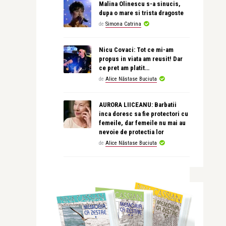
Malina Olinescu s-a sinucis,
dupa o mare si trista dragoste
de
Simona Catrina
Nicu Covaci: Tot ce mi-am
propus in viata am reusit! Dar
ce pret am platit…
de
Alice Năstase Buciuta
AURORA LIICEANU: Barbatii
inca doresc sa fie protectori cu
femeile, dar femeile nu mai au
nevoie de protectia lor
de
Alice Năstase Buciuta