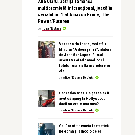
Ana Ularu, actrița româncă
multipremiată internațional, joacă în
serialul nr. 1 al Amazon Prime, The
Power/Puterea
de
Ilona Năstase
Vanessa Hudgens, vedetă a
filmului “A doua șansă”, alături
de Jennifer Lopez: Filmul
acesta va oferi femeilor și
fetelor mai multă încredere în
ele
de
Alice Năstase Buciuta
Sebastian Stan: Ce șanse aș fi
avut să ajung la Hollywood,
dacă nu era mama mea?!
de
Alice Năstase Buciuta
Gal Gadot – femeia fantastică
pe ecran și dincolo de el