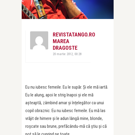
REVISTATANGO.RO
MAREA
DRAGOSTE
20 martie 2012, 00:28
Eu nu iubesc femeile. Eu le supăr. Și ele mă iartă.
Eu le alung, apoi le strig înapoi și ele mă
așteaptă, zâmbind amar și înțelegător ca unui
copil obraznic. Eu nu iubesc femeile. Eu mă las
vrăjit de himere și le adun lângă mine, blonde,
roșcate sau brune, prefăcându-mă că știu și că
pot să le cuprind pe toate.