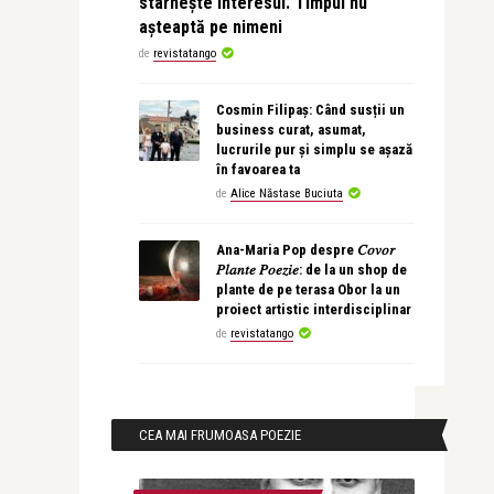
stârnește interesul. Timpul nu
așteaptă pe nimeni
de
revistatango
Cosmin Filipaș: Când susții un
business curat, asumat,
lucrurile pur și simplu se așază
în favoarea ta
de
Alice Năstase Buciuta
Ana-Maria Pop despre 𝐶𝑜𝑣𝑜𝑟
𝑃𝑙𝑎𝑛𝑡𝑒 𝑃𝑜𝑒𝑧𝑖𝑒: de la un shop de
plante de pe terasa Obor la un
proiect artistic interdisciplinar
de
revistatango
CEA MAI FRUMOASA POEZIE