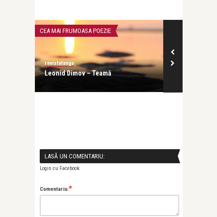
CEA MAI FRUMOASA POEZIE
ADVERT
revistatango
Alex Pub
 music
Leonid Dimov – Teamă
Cum ai grijă 
într-un mod c 
LASĂ UN COMENTARIU:
Login cu Facebook
*
Comentariu: