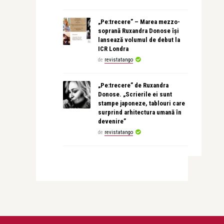
„Pe:trecere” – Marea mezzo-
soprană Ruxandra Donose își
lansează volumul de debut la
ICR Londra
de
revistatango
„Pe:trecere” de Ruxandra
Donose. „Scrierile ei sunt
stampe japoneze, tablouri care
surprind arhitectura umană în
devenire”
de
revistatango