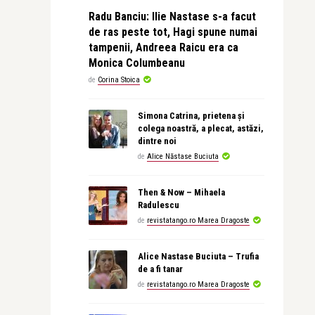
Radu Banciu: Ilie Nastase s-a facut
de ras peste tot, Hagi spune numai
tampenii, Andreea Raicu era ca
Monica Columbeanu
de
Corina Stoica
Simona Catrina, prietena și
colega noastră, a plecat, astăzi,
dintre noi
de
Alice Năstase Buciuta
Then & Now – Mihaela
Radulescu
de
revistatango.ro Marea Dragoste
Alice Nastase Buciuta – Trufia
de a fi tanar
de
revistatango.ro Marea Dragoste