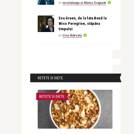
de
revistatango.ro Marea Dragoste
Eva Green, de la fata Bond la
Miss Peregrine, stăpâna
timpului
de
Irina Botezatu
RETETE SI DIETE
RETETE SI DIETE