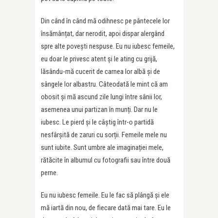
Din când în când mă odihnesc pe pântecele lor
însămânțat, dar nerodit, apoi dispar alergând
spre alte povești nespuse. Eu nu iubesc femeile,
eu doar le privesc atent și le ating cu grijă,
lăsându-mă cucerit de carnea lor albă și de
sângele lor albastru. Câteodată le mint că am
obosit și mă ascund zile lungi între sânii lor,
asemenea unui partizan în munți. Dar nu le
iubesc. Le pierd și le câștig într-o partidă
nesfârșită de zaruri cu sorții. Femeile mele nu
sunt iubite. Sunt umbre ale imaginației mele,
rătăcite în albumul cu fotografii sau între două
perne.
Eu nu iubesc femeile. Eu le fac să plângă și ele
mă iartă din nou, de fiecare dată mai tare. Eu le