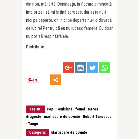
din nou, mă iartă. Dimineața, în fiecare dimineață,
implor zeii să mi le țină aproape, dar asta nu-i
nici pe departe, oh, nici pe departe nu-i o dovadă
de iubire! Pentru că eu nu iubesc femeile. Eu doar
nu pot să respir fără ele.
Distribuie:
·
·
·
Tag-uri:
copil
emisiune
femei
marea
·
·
dragoste
martisoare de cuvinte
Robert Turcescu
·
Tango
Categorii:
Martisoare de cuvinte