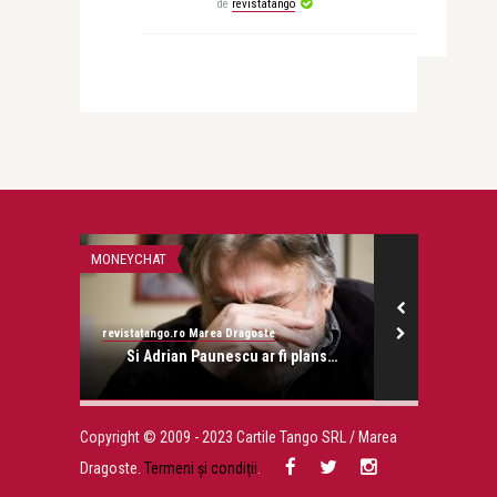
de
revistatango
MONEYCHAT
SIMONA CATRIN
revistatango.ro Marea Dragoste
Simona Catrina
onose.
Si Adrian Paunescu ar fi plans…
Copyright © 2009 - 2023 Cartile Tango SRL / Marea
Dragoste.
Termeni și condiții
.