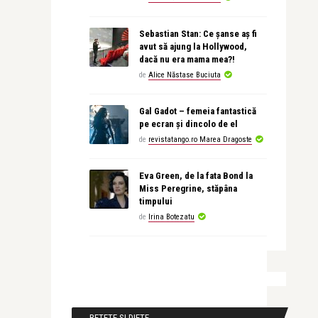
Sebastian Stan: Ce șanse aș fi
avut să ajung la Hollywood,
dacă nu era mama mea?!
de
Alice Năstase Buciuta
Gal Gadot – femeia fantastică
pe ecran și dincolo de el
de
revistatango.ro Marea Dragoste
Eva Green, de la fata Bond la
Miss Peregrine, stăpâna
timpului
de
Irina Botezatu
RETETE SI DIETE