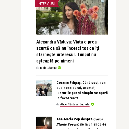
INTERVIURI
Alexandra Văduva: Viața e prea
scurtă ca să nu încerci tot ce îți
stârnește interesul. Timpul nu
așteaptă pe nimeni
de
revistatango
Cosmin Filipaș: Când susții un
business curat, asumat,
lucrurile pur și simplu se așază
în favoarea ta
de
Alice Năstase Buciuta
Ana-Maria Pop despre 𝐶𝑜𝑣𝑜𝑟
𝑃𝑙𝑎𝑛𝑡𝑒 𝑃𝑜𝑒𝑧𝑖𝑒: de la un shop de