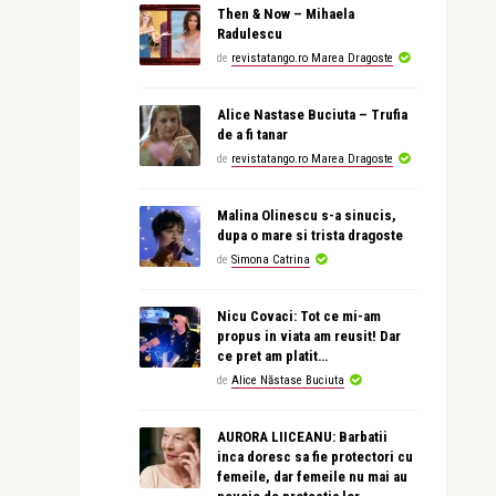
Then & Now – Mihaela
Radulescu
de
revistatango.ro Marea Dragoste
Alice Nastase Buciuta – Trufia
de a fi tanar
de
revistatango.ro Marea Dragoste
Malina Olinescu s-a sinucis,
dupa o mare si trista dragoste
de
Simona Catrina
Nicu Covaci: Tot ce mi-am
propus in viata am reusit! Dar
ce pret am platit…
de
Alice Năstase Buciuta
AURORA LIICEANU: Barbatii
inca doresc sa fie protectori cu
femeile, dar femeile nu mai au