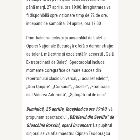
până marți, 27 aprilie, ora 19:00. Înregistrarea va
fi disponibilă spre vizionare timp de 72 de ore,
începând de sâmbătă, 24 aprilie, ora 19:00.
Prim-balerinii, soliștii și ansamblul de balet ai
Operei Naționale București oferă o demonstrație
de talent, măiestrie și excelență în această „Gală
Extraordinară de Balet”. Spectacolul include
momente coregrafice de mare succes din
repertoriului clasic universal, „Lacul lebedelor”,
„Don Quijote”, „Corsarul”, „Giselle”, „Frumoasa
din Pădurea Adormită”, „Spărgătorul de nuci”.
Duminică, 25 aprilie, începând cu ora 19:00
, vă
propunem spectacolul
„Bărbierul din Sevilla” de
Gioachino Rossini, operă în concert
. La pupitrul
dirijoral se va afla maestrul Ciprian Teodorașcu.