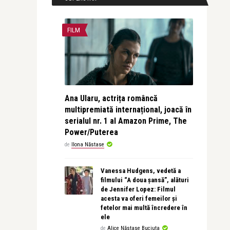
FILM
Ana Ularu, actrița româncă
multipremiată internațional, joacă în
serialul nr. 1 al Amazon Prime, The
Power/Puterea
de
Ilona Năstase
Vanessa Hudgens, vedetă a
filmului “A doua șansă”, alături
de Jennifer Lopez: Filmul
acesta va oferi femeilor și
fetelor mai multă încredere în
ele
de
Alice Năstase Buciuta