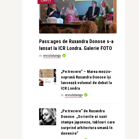
CĂRȚI
Pass:ages de Ruxandra Donose s-a
lansat la ICR Londra. Galerie FOTO
de
revistatango
„Pe:trecere” – Marea mezzo-
soprană Ruxandra Donose își
lansează volumul de debut la
ICR Londra
de
revistatango
„Pe:trecere” de Ruxandra
Donose. „Scrierile ei sunt
stampe japoneze, tablouri care
surprind arhitectura umană în
devenire”