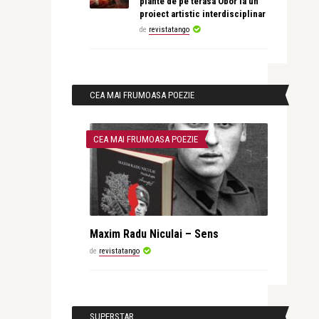
plante de pe terasa Obor la un
proiect artistic interdisciplinar
de
revistatango
CEA MAI FRUMOASA POEZIE
CEA MAI FRUMOASA POEZIE
Maxim Radu Niculai – Sens
de
revistatango
SUPERSTAR