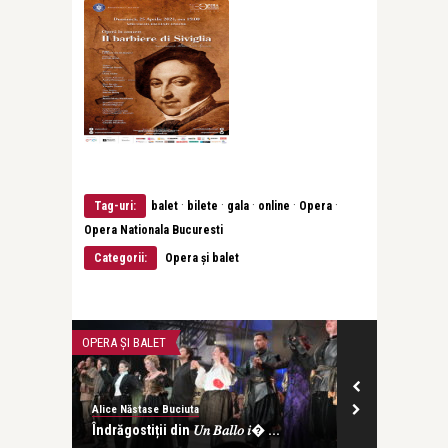
·
·
·
·
·
Tag-uri:
balet
bilete
gala
online
Opera
Opera Nationala Bucuresti
Categorii:
Opera și balet
OPERA ȘI BALET
OPERA ȘI BALET
Alice Năstase Buciuta
Alice Năstase B
Îndrăgostiții din 𝑈𝑛 𝐵𝑎𝑙𝑙𝑜 𝑖� ...
The lovers of 𝑈