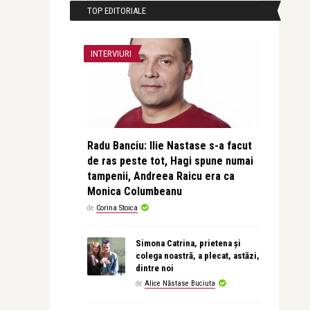
TOP EDITORIALE
INTERVIURI
Radu Banciu: Ilie Nastase s-a facut
de ras peste tot, Hagi spune numai
tampenii, Andreea Raicu era ca
Monica Columbeanu
de
Corina Stoica
Simona Catrina, prietena și
colega noastră, a plecat, astăzi,
dintre noi
de
Alice Năstase Buciuta