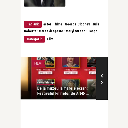
·
·
·
Tag-uri:
actori
filme
George Clooney
Julia
·
·
·
Roberts
marea dragoste
Meryl Streep
Tango
Categorii:
Film
FILM
CEA MAI FRUMOA
revistatango
revistatango
wood:
De la muzeu la marele ecran:
Leonid Dimo
Festivalul Filmelor de Art� ...