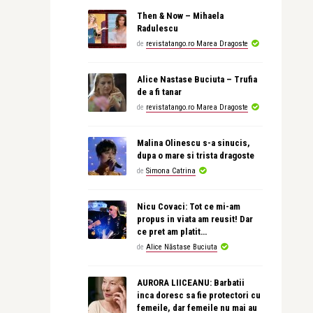
Then & Now – Mihaela
Radulescu
de
revistatango.ro Marea Dragoste
Alice Nastase Buciuta – Trufia
de a fi tanar
de
revistatango.ro Marea Dragoste
Malina Olinescu s-a sinucis,
dupa o mare si trista dragoste
de
Simona Catrina
Nicu Covaci: Tot ce mi-am
propus in viata am reusit! Dar
ce pret am platit…
de
Alice Năstase Buciuta
AURORA LIICEANU: Barbatii
inca doresc sa fie protectori cu
femeile, dar femeile nu mai au