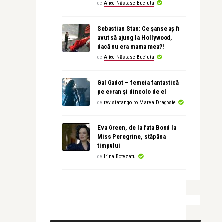
de
Alice Năstase Buciuta
Sebastian Stan: Ce șanse aș fi
avut să ajung la Hollywood,
dacă nu era mama mea?!
de
Alice Năstase Buciuta
Gal Gadot – femeia fantastică
pe ecran și dincolo de el
de
revistatango.ro Marea Dragoste
Eva Green, de la fata Bond la
Miss Peregrine, stăpâna
timpului
de
Irina Botezatu