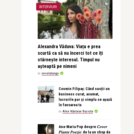
INTERVIURI
Alexandra Văduva: Viața e prea
scurtă ca să nu încerci tot ce îți
stârnește interesul. Timpul nu
așteaptă pe nimeni
de
revistatango
Cosmin Filipaș: Când susții un
business curat, asumat,
lucrurile pur și simplu se așază
în favoarea ta
de
Alice Năstase Buciuta
Ana-Maria Pop despre 𝐶𝑜𝑣𝑜𝑟
𝑃𝑙𝑎𝑛𝑡𝑒 𝑃𝑜𝑒𝑧𝑖𝑒: de la un shop de