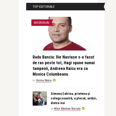
TOP EDITORIALE
INTERVIURI
Radu Banciu: Ilie Nastase s-a facut
de ras peste tot, Hagi spune numai
tampenii, Andreea Raicu era ca
Monica Columbeanu
de
Corina Stoica
Simona Catrina, prietena și
colega noastră, a plecat, astăzi,
dintre noi
de
Alice Năstase Buciuta