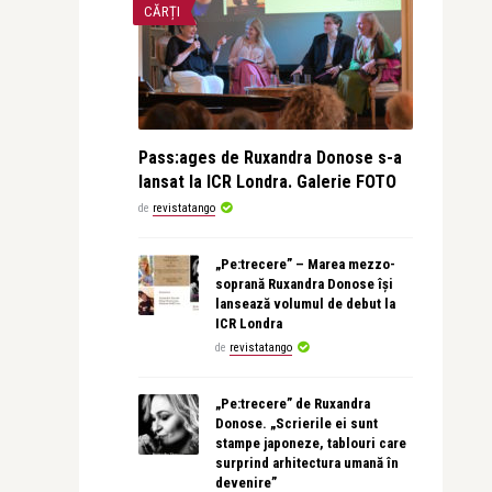
CĂRȚI
Pass:ages de Ruxandra Donose s-a
lansat la ICR Londra. Galerie FOTO
de
revistatango
„Pe:trecere” – Marea mezzo-
soprană Ruxandra Donose își
lansează volumul de debut la
ICR Londra
de
revistatango
„Pe:trecere” de Ruxandra
Donose. „Scrierile ei sunt
stampe japoneze, tablouri care
surprind arhitectura umană în
devenire”