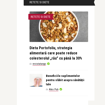
RETETE SI DIETE
RETETE SI DIETE
Dieta Portofoliu, strategia
alimentară care poate reduce
colesterolul „rău” cu până la 30%
de
revistatango
Beneficiile suplimentelor
pentru slăbit asupra sănătății
tale
de
Alex Pub