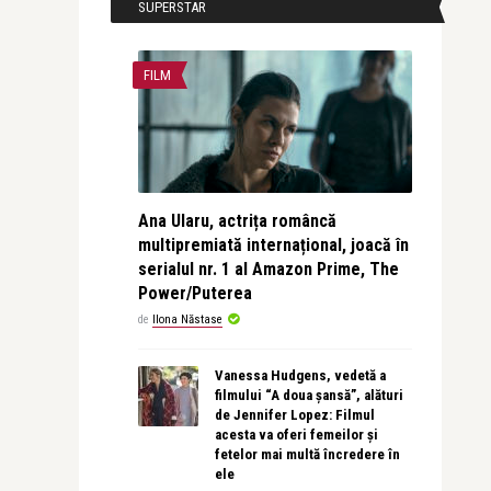
SUPERSTAR
FILM
Ana Ularu, actrița româncă
multipremiată internațional, joacă în
serialul nr. 1 al Amazon Prime, The
Power/Puterea
de
Ilona Năstase
Vanessa Hudgens, vedetă a
filmului “A doua șansă”, alături
de Jennifer Lopez: Filmul
acesta va oferi femeilor și
fetelor mai multă încredere în
ele