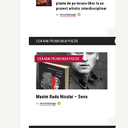
plante de pe terasa Obor la un
proiect artistic interdisciplinar
de
revistatango
CEA MAI FRUMOASA POEZIE
CEA MAI FRUMOASA POEZIE
Maxim Radu Niculai – Sens
de
revistatango