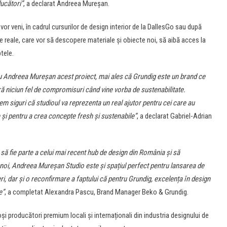
ducători”
, a declarat Andreea Mureșan.
r veni, în cadrul cursurilor de design interior de la DallesGo sau după
ecte reale, care vor să descopere materiale și obiecte noi, să aibă acces la
tele.
 Andreea Mureșan acest proiect, mai ales că Grundig este un brand ce
ră niciun fel de compromisuri când vine vorba de sustenabilitate.
ntem siguri că studioul va reprezenta un real ajutor pentru cei care au
 și pentru a crea concepte fresh și sustenabile”
, a declarat Gabriel-Adrian
să fie parte a celui mai recent hub de design din România și să
 noi, Andreea Mureșan Studio este și spațiul perfect pentru lansarea de
neri, dar și o reconfirmare a faptului că pentru Grundig, excelența în design
e”
, a completat Alexandra Pascu, Brand Manager Beko & Grundig.
i producători premium locali și internaționali din industria designului de