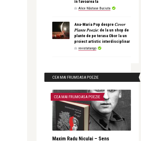
în favoarea ta
de
Alice Năstase Buciuta
Ana-Maria Pop despre 𝐶𝑜𝑣𝑜𝑟
𝑃𝑙𝑎𝑛𝑡𝑒 𝑃𝑜𝑒𝑧𝑖𝑒: de la un shop de
plante de pe terasa Obor la un
proiect artistic interdisciplinar
de
revistatango
CEA MAI FRUMOASA POEZIE
CEA MAI FRUMOASA POEZIE
Maxim Radu Niculai – Sens