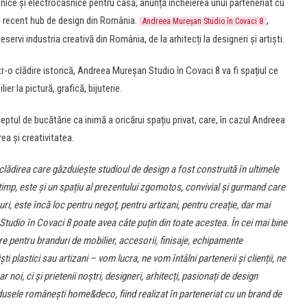
onice și electrocasnice pentru casă, anunță încheierea unui parteneriat cu
i recent hub de design din România.
,
Andreea Mureșan Studio în Covaci 8
eservi industria creativă din România, de la arhitecți la designeri și artiști.
tr-o clădire istorică, Andreea Mureșan Studio în Covaci 8 va fi spațiul ce
er la pictură, grafică, bijuterie.
tul de bucătărie ca inimă a oricărui spațiu privat, care, în cazul Andreea
a și creativitatea.
 clădirea care găzduiește studioul de design a fost construită în ultimele
timp, este și un spațiu al prezentului zgomotos, convivial și gurmand care
uri, este încă loc pentru negoț, pentru artizani, pentru creație, dar mai
tudio în Covaci 8 poate avea câte puțin din toate acestea. În cei mai bine
e pentru branduri de mobilier, accesorii, finisaje, echipamente
ti plastici sau artizani – vom lucra, ne vom întâlni partenerii și clienții, ne
ar noi, ci și prietenii noștri, designeri, arhitecți, pasionați de design
rodusele românești home&deco, fiind realizat în parteneriat cu un brand de