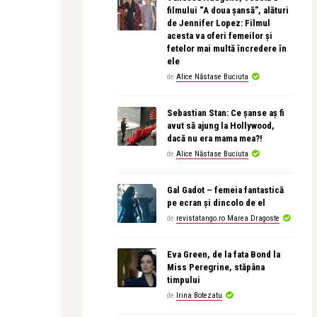
filmului “A doua șansă”, alături
de Jennifer Lopez: Filmul
acesta va oferi femeilor și
fetelor mai multă încredere în
ele
de
Alice Năstase Buciuta
Sebastian Stan: Ce șanse aș fi
avut să ajung la Hollywood,
dacă nu era mama mea?!
de
Alice Năstase Buciuta
Gal Gadot – femeia fantastică
pe ecran și dincolo de el
de
revistatango.ro Marea Dragoste
Eva Green, de la fata Bond la
Miss Peregrine, stăpâna
timpului
de
Irina Botezatu