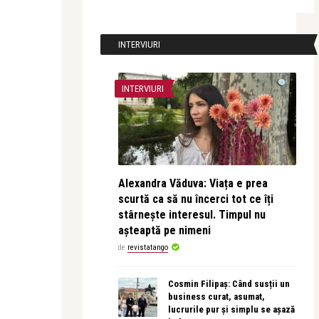
INTERVIURI
INTERVIURI
Alexandra Văduva: Viața e prea
scurtă ca să nu încerci tot ce îți
stârnește interesul. Timpul nu
așteaptă pe nimeni
de
revistatango
Cosmin Filipaș: Când susții un
business curat, asumat,
lucrurile pur și simplu se așază