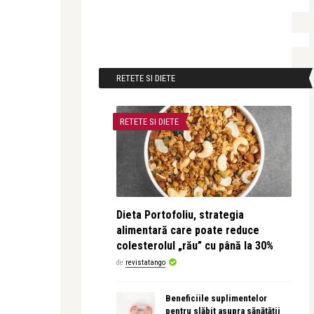
RETETE SI DIETE
RETETE SI DIETE
Dieta Portofoliu, strategia
alimentară care poate reduce
colesterolul „rău” cu până la 30%
de
revistatango
Beneficiile suplimentelor
pentru slăbit asupra sănătății