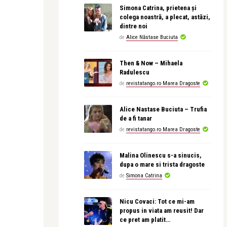
Simona Catrina, prietena și
colega noastră, a plecat, astăzi,
dintre noi
de
Alice Năstase Buciuta
Then & Now – Mihaela
Radulescu
de
revistatango.ro Marea Dragoste
Alice Nastase Buciuta – Trufia
de a fi tanar
de
revistatango.ro Marea Dragoste
Malina Olinescu s-a sinucis,
dupa o mare si trista dragoste
de
Simona Catrina
Nicu Covaci: Tot ce mi-am
propus in viata am reusit! Dar
ce pret am platit…