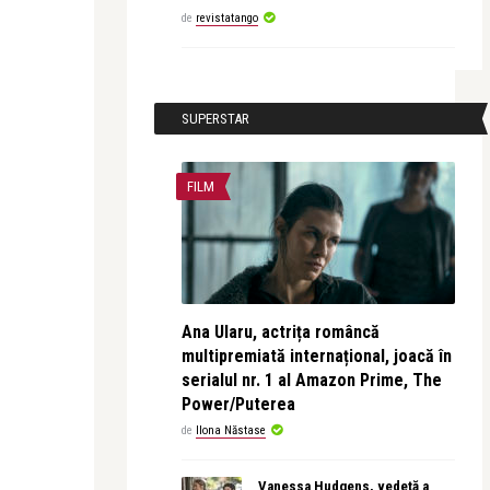
de
revistatango
SUPERSTAR
FILM
Ana Ularu, actrița româncă
multipremiată internațional, joacă în
serialul nr. 1 al Amazon Prime, The
Power/Puterea
de
Ilona Năstase
Vanessa Hudgens, vedetă a