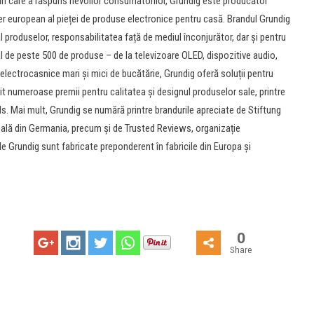
p în care a răspuns nevoilor consumatorilor, Grundig este producător
der european al pieței de produse electronice pentru casă. Brandul Grundig
produselor, responsabilitatea față de mediul înconjurător, dar și pentru
al de peste 500 de produse – de la televizoare OLED, dispozitive audio,
a electrocasnice mari și mici de bucătărie, Grundig oferă soluții pentru
t numeroase premii pentru calitatea și designul produselor sale, printre
. Mai mult, Grundig se numără printre brandurile apreciate de Stiftung
bală din Germania, precum și de Trusted Reviews, organizație
e Grundig sunt fabricate preponderent în fabricile din Europa și
0
Share