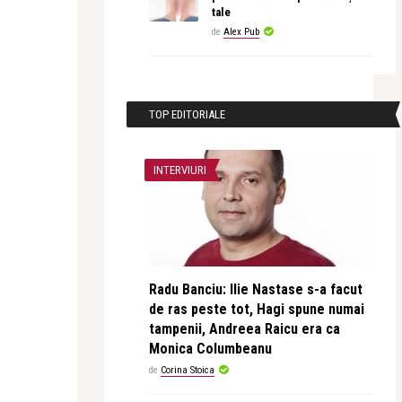
tale
de
Alex Pub
TOP EDITORIALE
INTERVIURI
Radu Banciu: Ilie Nastase s-a facut
de ras peste tot, Hagi spune numai
tampenii, Andreea Raicu era ca
Monica Columbeanu
de
Corina Stoica