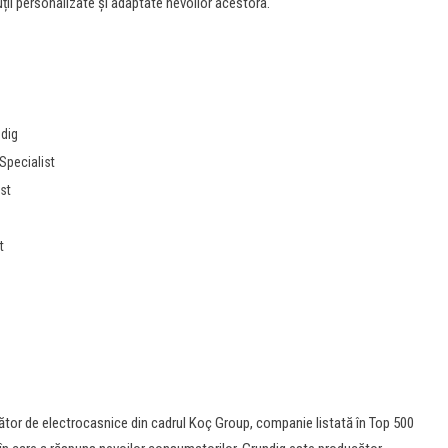
uții personalizate și adaptate nevoilor acestora.
dig
Specialist
st
t
cător de electrocasnice din cadrul Koç Group, companie listată în Top 500