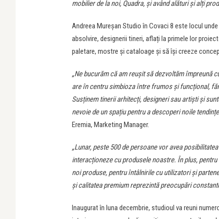
mobilier de la noi, Quadra, și având alături și alți pro
Andreea Mureșan Studio în Covaci 8 este locul unde vo
absolvire, designerii tineri, aflați la primele lor proi
paletare, mostre și cataloage și să își creeze concep
„Ne bucurăm că am reușit să dezvoltăm împreună cu
are în centru simbioza între frumos și funcțional, fă
Susținem tinerii arhitecți, designeri sau artiști și su
nevoie de un spațiu pentru a descoperi noile tendințe
Eremia, Marketing Manager.
„Lunar, peste 500 de persoane vor avea posibilitatea 
interacționeze cu produsele noastre. În plus, pentru
noi produse, pentru întâlnirile cu utilizatori și parte
și calitatea premium reprezintă preocupări constant
Inaugurat în luna decembrie, studioul va reuni numeroș