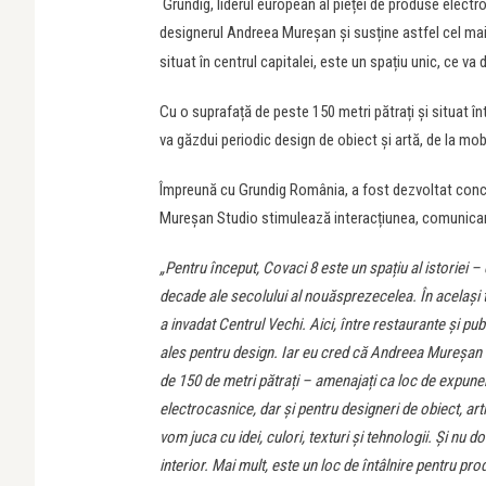
Grundig, liderul european al pieței de produse electr
designerul Andreea Mureșan și susține astfel cel ma
situat în centrul capitalei, este un spațiu unic, ce va d
Cu o suprafață de peste 150 metri pătrați și situat în
va găzdui periodic design de obiect și artă, de la mobili
Împreună cu Grundig România, a fost dezvoltat concep
Mureșan Studio stimulează interacțiunea, comunicare
„Pentru început, Covaci 8 este un spațiu al istoriei –
decade ale secolului al nouăsprezecelea. În același 
a invadat Centrul Vechi. Aici, între restaurante și pub
ales pentru design. Iar eu cred că Andreea Mureșan S
de 150 de metri pătrați – amenajați ca loc de expuner
electrocasnice, dar și pentru designeri de obiect, artiș
vom juca cu idei, culori, texturi și tehnologii. Și nu do
interior. Mai mult, este un loc de întâlnire pentru p