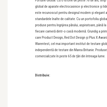
Fortune Global. Cu o istorie de peste 70 de ani, tim
global de aparate electrocasnice și electronice și li
este recunoscut pentru designul modern și elegant al 
standardele înalte de calitate. Cu un portofoliu glob
produse pentru îngrijirea părului, aspiratoare, până l
fiecare cameră dintr-o casă modernă. Grundig a primi
care Product Design, Red Dot Design și Plus X Awards
Warentest, cel mai important institut de testare glo
independentă de testare din Marea Britanie. Produsel
comercializate în peste 65 de țări din întreaga lume.
Distribuie: