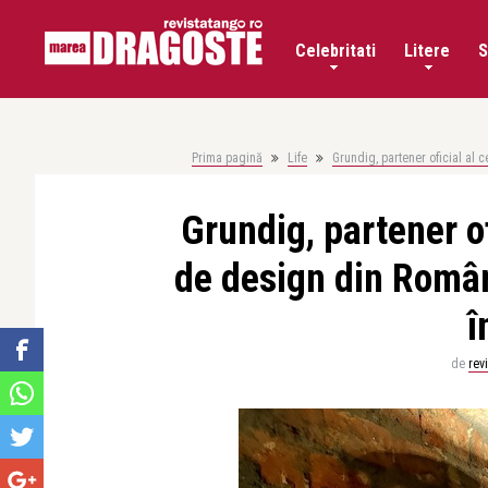
Celebritati
Litere
S
Prima pagină
Life
Grundig, partener oficial al
Grundig, partener of
de design din Româ
î
de
rev