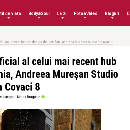
til de viata
Body&Soul
La zi
Foto&Video
Bloguri
C
 celui mai recent hub de design din România, Andreea Mureșan Studio în Covaci 8
icial al celui mai recent hub
nia, Andreea Mureșan Studio
n Covaci 8
istatango.ro Marea Dragoste