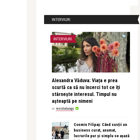
INTERVIURI
INTERVIURI
Alexandra Văduva: Viața e prea
scurtă ca să nu încerci tot ce îți
stârnește interesul. Timpul nu
așteaptă pe nimeni
de
revistatango
Cosmin Filipaș: Când susții un
business curat, asumat,
lucrurile pur și simplu se așază