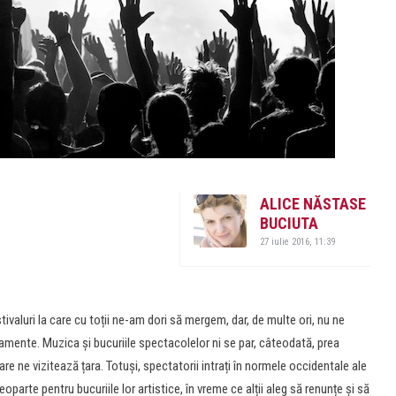
ALICE NĂSTASE
BUCIUTA
27 iulie 2016, 11:39
tivaluri la care cu toții ne-am dori să mergem, dar, de multe ori, nu ne
amente. Muzica și bucuriile spectacolelor ni se par, câteodată, prea
re ne vizitează țara. Totuși, spectatorii intrați în normele occidentale ale
arte pentru bucuriile lor artistice, în vreme ce alții aleg să renunțe și să