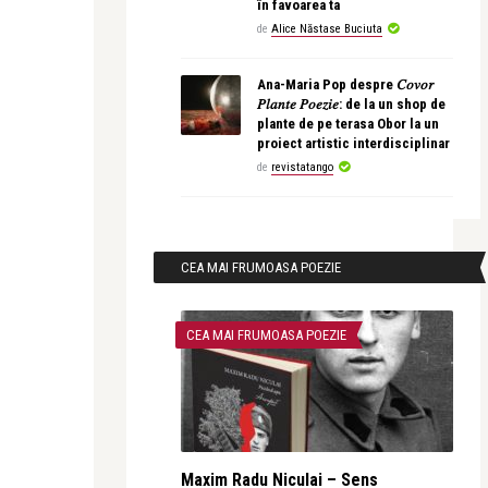
în favoarea ta
de
Alice Năstase Buciuta
Ana-Maria Pop despre 𝐶𝑜𝑣𝑜𝑟
𝑃𝑙𝑎𝑛𝑡𝑒 𝑃𝑜𝑒𝑧𝑖𝑒: de la un shop de
plante de pe terasa Obor la un
proiect artistic interdisciplinar
de
revistatango
CEA MAI FRUMOASA POEZIE
CEA MAI FRUMOASA POEZIE
Maxim Radu Niculai – Sens