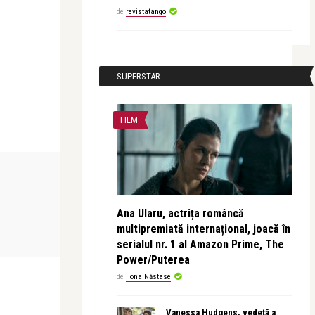
de
revistatango
SUPERSTAR
FILM
OPERA ȘI BALET
CONCERTE & SP
Ana Ularu, actrița româncă
revistatango
Alice Năstase B
multipremiată internațional, joacă în
se s-a
Ediția a cincea Bucharest Opera
Alexandra Dă
Festival 2026, la final ...
am scris o pa
serialul nr. 1 al Amazon Prime, The
Power/Puterea
de
Ilona Năstase
Vanessa Hudgens, vedetă a