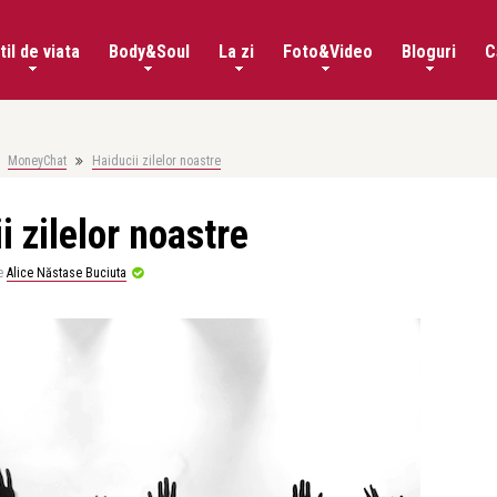
til de viata
Body&Soul
La zi
Foto&Video
Bloguri
C
MoneyChat
Haiducii zilelor noastre
i zilelor noastre
e
Alice Năstase Buciuta