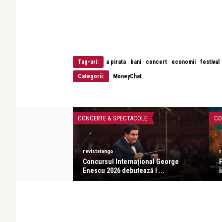
·
·
·
·
Tag-uri:
a pirata
bani
concert
economii
festival
Categorii:
MoneyChat
CONCERTE & SPECTACOLE
CO
revistatango
r
r – o seară de
Concursul Internațional George
af ...
Enescu 2026 debutează l ...
î