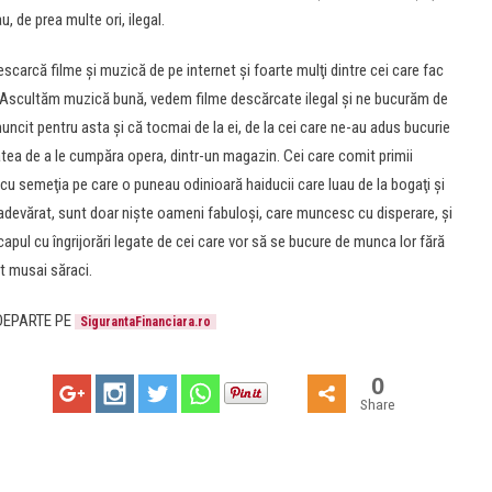
 de prea multe ori, ilegal.
 descarcă filme şi muzică de pe internet şi foarte mulţi dintre cei care fac
u. Ascultăm muzică bună, vedem filme descărcate ilegal şi ne bucurăm de
ncit pentru asta şi că tocmai de la ei, de la cei care ne-au adus bucurie
atea de a le cumpăra opera, dintr-un magazin. Cei care comit primii
fac cu semeţia pe care o puneau odinioară haiducii care luau de la bogaţi şi
 adevărat, sunt doar nişte oameni fabuloşi, care muncesc cu disperare, şi
capul cu îngrijorări legate de cei care vor să se bucure de munca lor fără
nt musai săraci.
 DEPARTE PE
SigurantaFinanciara.ro
0
Share