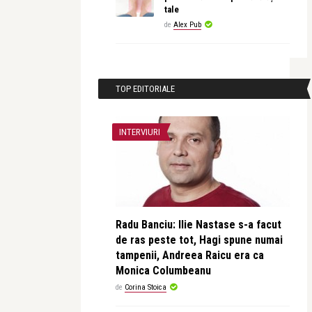
tale
de
Alex Pub
TOP EDITORIALE
INTERVIURI
Radu Banciu: Ilie Nastase s-a facut
de ras peste tot, Hagi spune numai
tampenii, Andreea Raicu era ca
Monica Columbeanu
de
Corina Stoica