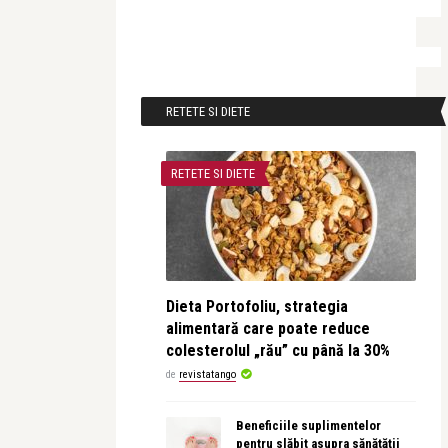
RETETE SI DIETE
RETETE SI DIETE
Dieta Portofoliu, strategia
alimentară care poate reduce
colesterolul „rău” cu până la 30%
de
revistatango
Beneficiile suplimentelor
pentru slăbit asupra sănătății