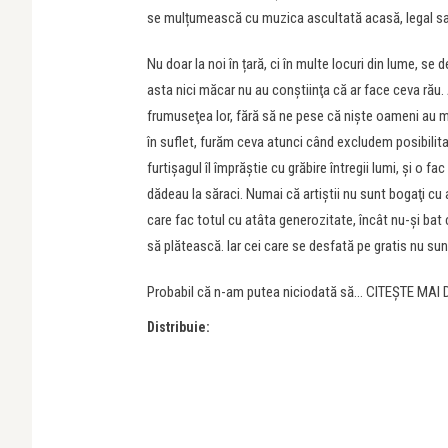
se mulțumească cu muzica ascultată acasă, legal sau,
Nu doar la noi în țară, ci în multe locuri din lume, se
asta nici măcar nu au conştiinţa că ar face ceva ră
frumuseţea lor, fără să ne pese că nişte oameni au mu
în suflet, furăm ceva atunci când excludem posibilit
furtişagul îl împrăştie cu grăbire întregii lumi, şi o 
dădeau la săraci. Numai că artiştii nu sunt bogaţi cu
care fac totul cu atâta generozitate, încât nu-şi bat 
să plătească. Iar cei care se desfată pe gratis nu su
Probabil că n-am putea niciodată să… CITEȘTE MAI
Distribuie: