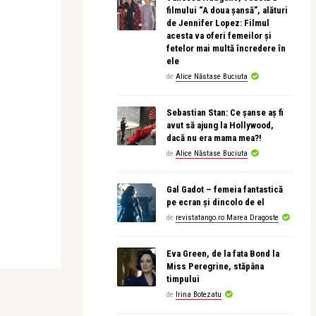
filmului “A doua șansă”, alături
de Jennifer Lopez: Filmul
acesta va oferi femeilor și
fetelor mai multă încredere în
ele
de
Alice Năstase Buciuta
Sebastian Stan: Ce șanse aș fi
avut să ajung la Hollywood,
dacă nu era mama mea?!
de
Alice Năstase Buciuta
Gal Gadot – femeia fantastică
pe ecran și dincolo de el
de
revistatango.ro Marea Dragoste
Eva Green, de la fata Bond la
Miss Peregrine, stăpâna
timpului
de
Irina Botezatu