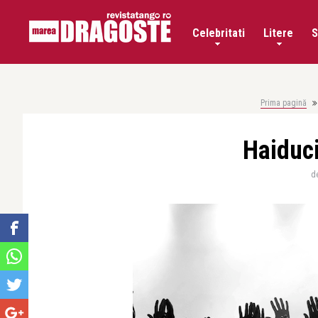
Celebritati
Litere
S
Prima pagină
Haiduci
d