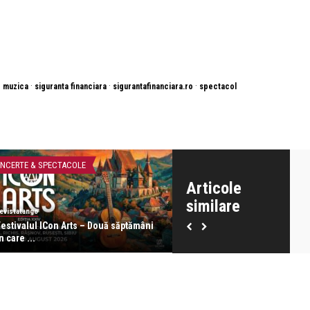
·
·
·
·
muzica
siguranta financiara
sigurantafinanciara.ro
spectacol
NCERTE & SPECTACOLE
CĂRȚI
Articole
similare
evistatango
revistatango
Festivalul ICon Arts – Două săptămâni
Pass:ages de Ruxandra Dono
n care ...
lansat la ICR Londra. G ...