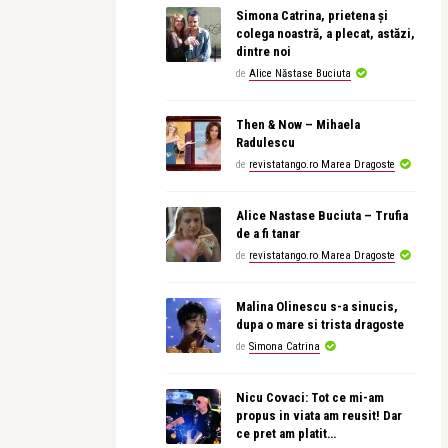
Simona Catrina, prietena și
colega noastră, a plecat, astăzi,
dintre noi
de
Alice Năstase Buciuta
Then & Now – Mihaela
Radulescu
de
revistatango.ro Marea Dragoste
Alice Nastase Buciuta – Trufia
de a fi tanar
de
revistatango.ro Marea Dragoste
Malina Olinescu s-a sinucis,
dupa o mare si trista dragoste
de
Simona Catrina
Nicu Covaci: Tot ce mi-am
propus in viata am reusit! Dar
ce pret am platit…