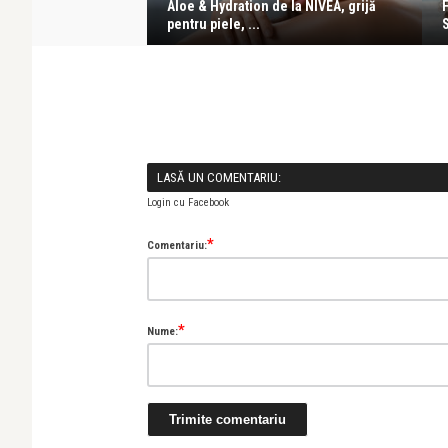
ua gamă de îngrijire
Aloe & Hydration de la NIVEA, grijă
pentru piele, ...
LASĂ UN COMENTARIU:
Login cu Facebook
*
Comentariu:
*
Nume: