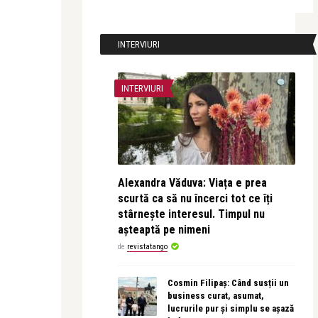
INTERVIURI
INTERVIURI
Alexandra Văduva: Viața e prea
scurtă ca să nu încerci tot ce îți
stârnește interesul. Timpul nu
așteaptă pe nimeni
de
revistatango
Cosmin Filipaș: Când susții un
business curat, asumat,
lucrurile pur și simplu se așază