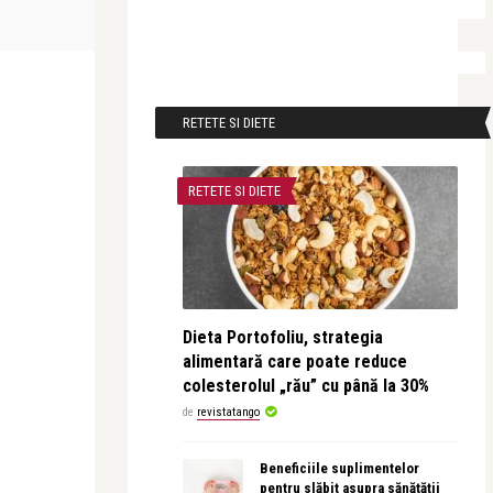
Fall in scrubs – frumoasă din cap
Gerovital Mu
până-n picioare c ...
apreciate in
RETETE SI DIETE
RETETE SI DIETE
Dieta Portofoliu, strategia
alimentară care poate reduce
colesterolul „rău” cu până la 30%
de
revistatango
Beneficiile suplimentelor
pentru slăbit asupra sănătății