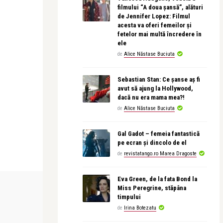
filmului “A doua șansă”, alături
de Jennifer Lopez: Filmul
acesta va oferi femeilor și
fetelor mai multă încredere în
ele
de
Alice Năstase Buciuta
Sebastian Stan: Ce șanse aș fi
avut să ajung la Hollywood,
dacă nu era mama mea?!
de
Alice Năstase Buciuta
Gal Gadot – femeia fantastică
pe ecran și dincolo de el
de
revistatango.ro Marea Dragoste
Eva Green, de la fata Bond la
BEAUTY NEWS & STYLE
BEAUTY NEWS &
Miss Peregrine, stăpâna
timpului
de
Irina Botezatu
revistatango
revistatango