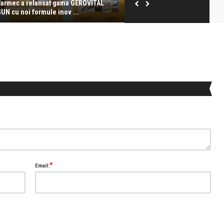
Farmec a relansat gama GEROVITAL
Zilele însorite încep cu SPF!
SUN cu noi formule inov ...
*
Email: