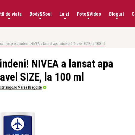
til de viata
Body&Soul
La zi
Foto&Video
Bloguri
C
 cu tine pretutindeni! NIVEA a lansat apa micelară Travel SIZE, la 100 ml
tindeni! NIVEA a lansat apa
avel SIZE, la 100 ml
istatango.ro Marea Dragoste