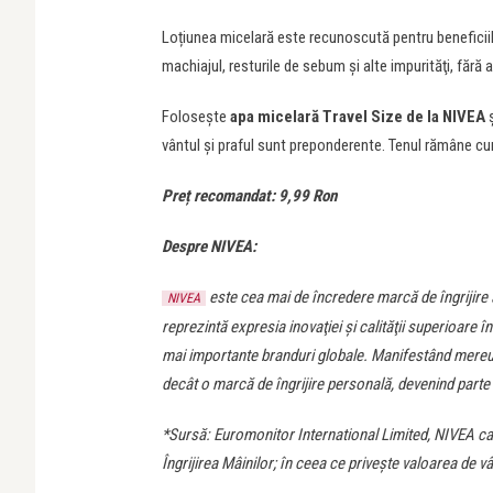
Loțiunea micelară este recunoscută pentru beneficiil
machiajul, resturile de sebum şi alte impurităţi, fără 
Folosește
apa micelară Travel Size de la NIVEA
vântul și praful sunt preponderente. Tenul rămâne curat
Preț recomandat: 9,99 Ron
Despre NIVEA:
este cea mai de încredere marcă de îngrijire a 
NIVEA
reprezintă expresia inovaţiei şi calităţii superioare în 
mai importante branduri globale. Manifestând mereu g
decât o marcă de îngrijire personală, devenind parte 
*Sursă: Euromonitor International Limited, NIVEA ca nu
Îngrijirea Mâinilor; în ceea ce priveşte valoarea de 