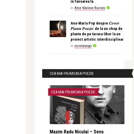
în favoarea ta
de
Alice Năstase Buciuta
Ana-Maria Pop despre 𝐶𝑜𝑣𝑜𝑟
𝑃𝑙𝑎𝑛𝑡𝑒 𝑃𝑜𝑒𝑧𝑖𝑒: de la un shop de
plante de pe terasa Obor la un
proiect artistic interdisciplinar
de
revistatango
CEA MAI FRUMOASA POEZIE
CEA MAI FRUMOASA POEZIE
Maxim Radu Niculai – Sens