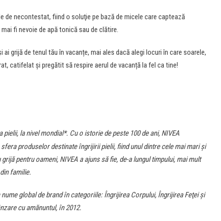
e de necontestat, fiind o soluţie pe bază de micele care captează
a mai fi nevoie de apă tonică sau de clătire.
și ai grijă de tenul tău în vacanțe, mai ales dacă alegi locuri în care soarele,
, catifelat și pregătit să respire aerul de vacanță la fel ca tine!
pielii, la nivel mondial*. Cu o istorie de peste 100 de ani, NIVEA
sfera produselor destinate îngrijirii pielii, fiind unul dintre cele mai mari şi
rijă pentru oameni, NIVEA a ajuns să fie, de-a lungul timpului, mai mult
din familie.
me global de brand în categoriile: Îngrijirea Corpului, Îngrijirea Feţei şi
vânzare cu amănuntul, în 2012.