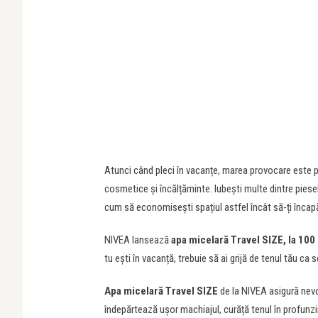
Atunci când pleci în vacanțe, marea provocare este p
cosmetice și încălțăminte. Iubești multe dintre piesel
cum să economisești spațiul astfel încât să-ți înca
NIVEA lansează
apa micelară Travel SIZE, la 100
tu ești în vacanță, trebuie să ai grijă de tenul tău ca 
Apa micelară
Travel SIZE
de la NIVEA asigură nevoi
îndepărtează ușor machiajul, curăță tenul în profunzi