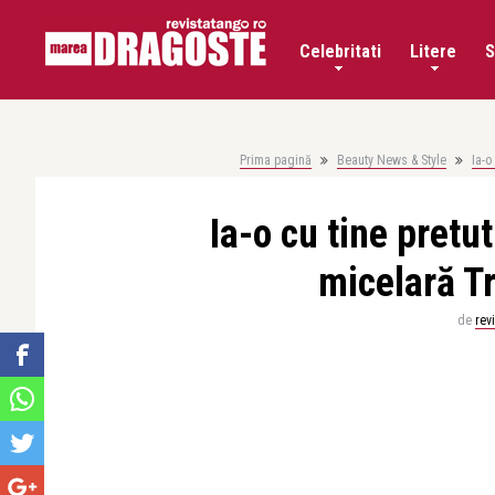
Celebritati
Litere
S
Prima pagină
Beauty News & Style
Ia-o
Ia-o cu tine pretu
micelară Tr
de
rev