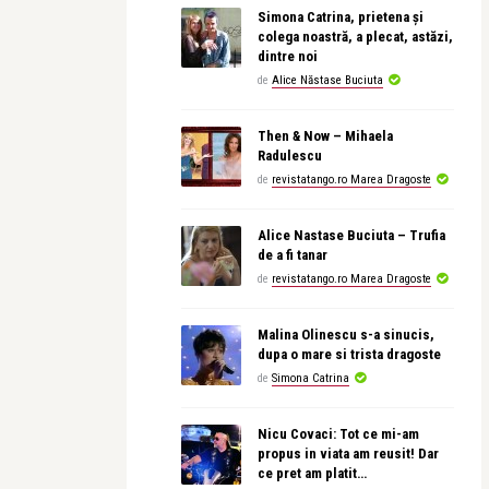
Simona Catrina, prietena și
colega noastră, a plecat, astăzi,
dintre noi
de
Alice Năstase Buciuta
Then & Now – Mihaela
Radulescu
de
revistatango.ro Marea Dragoste
Alice Nastase Buciuta – Trufia
de a fi tanar
de
revistatango.ro Marea Dragoste
Malina Olinescu s-a sinucis,
dupa o mare si trista dragoste
de
Simona Catrina
Nicu Covaci: Tot ce mi-am
propus in viata am reusit! Dar
ce pret am platit…