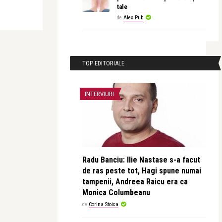
tale
de
Alex Pub
TOP EDITORIALE
INTERVIURI
Radu Banciu: Ilie Nastase s-a facut
de ras peste tot, Hagi spune numai
tampenii, Andreea Raicu era ca
Monica Columbeanu
de
Corina Stoica