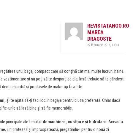
REVISTATANGO.RO
MAREA
DRAGOSTE
27 februarie 2018, 13:43
regătirea unui bagaj compact care să conțină cât mai multe lucruri: haine,
e vestimentare și nu poți să te desparți de ele, însă trebuie să te gândești
pă demachiantul și produsele de make-up favorite.
 ml,
și te ajută să-ți faci loc în bagaje pentru bluza preferată. Chiar dacă
selfie-urile să iasă bine și să fie memorabile.
le principale ale tenului
: demachiere, curățare și hidratare
. Aceasta
me, îl hidratează și împrospătează, pregătindu-l pentru o nouă zi.