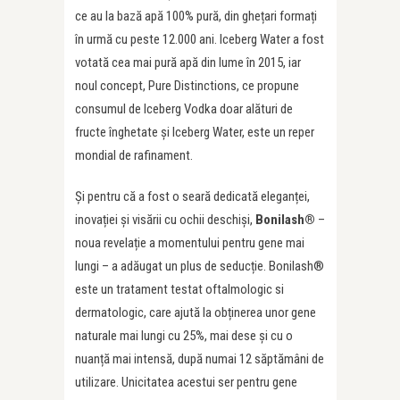
ce au la bază apă 100% pură, din ghețari formați
în urmă cu peste 12.000 ani. Iceberg Water a fost
votată cea mai pură apă din lume în 2015, iar
noul concept, Pure Distinctions, ce propune
consumul de Iceberg Vodka doar alături de
fructe înghetate și Iceberg Water, este un reper
mondial de rafinament.
Și pentru că a fost o seară dedicată eleganței,
inovației și visării cu ochii deschiși,
Bonilash
®
–
noua revelație a momentului pentru gene mai
lungi – a adăugat un plus de seducție. Bonilash®
este un tratament testat oftalmologic si
dermatologic, care ajută la obținerea unor gene
naturale mai lungi cu 25%, mai dese și cu o
nuanță mai intensă, după numai 12 săptămâni de
utilizare. Unicitatea acestui ser pentru gene