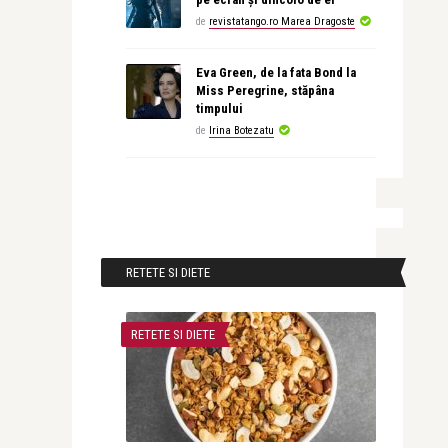
de
revistatango.ro Marea Dragoste
Eva Green, de la fata Bond la
Miss Peregrine, stăpâna
timpului
de
Irina Botezatu
RETETE SI DIETE
RETETE SI DIETE