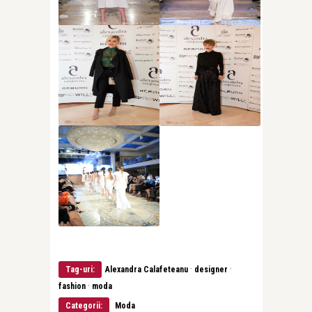
·
·
Tag-uri:
Alexandra Calafeteanu
designer
·
fashion
moda
Categorii:
Moda