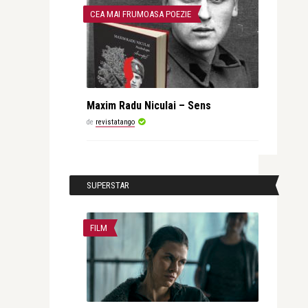
CEA MAI FRUMOASA POEZIE
Maxim Radu Niculai – Sens
de
revistatango
SUPERSTAR
FILM