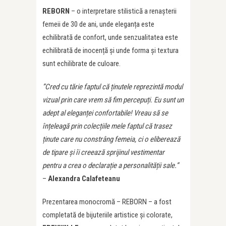
REBORN
– o interpretare stilistică a renașterii
femeii de 30 de ani, unde eleganța este
echilibrată de confort, unde senzualitatea este
echilibrată de inocență și unde forma și textura
sunt echilibrate de culoare.
”Cred cu tărie faptul că
ț
inutele reprezintă modul
vizual prin care vrem să fim percepu
ț
i. Eu sunt un
adept al elegan
ț
ei confortabile! Vreau să se
în
ț
eleagă prin colec
ț
iile mele faptul că trasez
ț
inute care nu constrâng femeia, ci o eliberează
de tipare
ș
i îi creează sprijinul vestimentar
pentru a crea o declara
ț
ie a personalită
ț
ii sale.”
–
Alexandra Calafeteanu
Prezentarea monocromă – REBORN – a fost
completată de bijuteriile artistice și colorate,