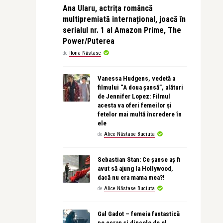
Ana Ularu, actrița româncă
multipremiată internațional, joacă în
serialul nr. 1 al Amazon Prime, The
Power/Puterea
de
Ilona Năstase
Vanessa Hudgens, vedetă a
filmului “A doua șansă”, alături
de Jennifer Lopez: Filmul
acesta va oferi femeilor și
fetelor mai multă încredere în
ele
de
Alice Năstase Buciuta
Sebastian Stan: Ce șanse aș fi
avut să ajung la Hollywood,
dacă nu era mama mea?!
de
Alice Năstase Buciuta
Gal Gadot – femeia fantastică
pe ecran și dincolo de el