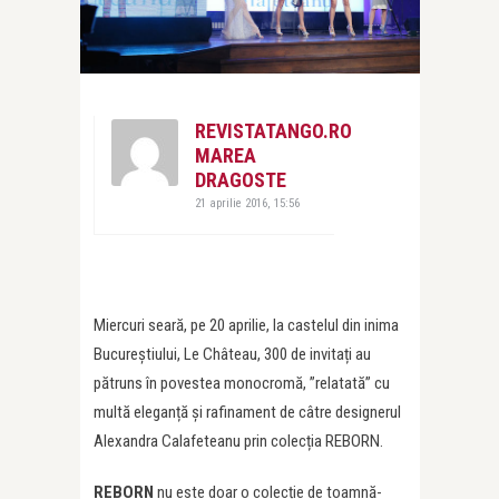
REVISTATANGO.RO
MAREA
DRAGOSTE
21 aprilie 2016, 15:56
Miercuri seară, pe 20 aprilie, la castelul din inima
Bucureştiului, Le Château, 300 de invitați au
pătruns în povestea monocromă, ”relatată” cu
multă eleganță și rafinament de câtre designerul
Alexandra Calafeteanu prin colecția REBORN.
REBORN
nu este doar o colecție de toamnă-