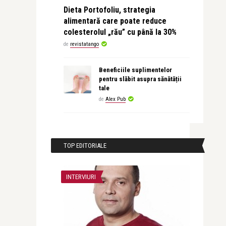
Dieta Portofoliu, strategia
alimentară care poate reduce
colesterolul „rău” cu până la 30%
de
revistatango
Beneficiile suplimentelor
pentru slăbit asupra sănătății
tale
de
Alex Pub
TOP EDITORIALE
INTERVIURI