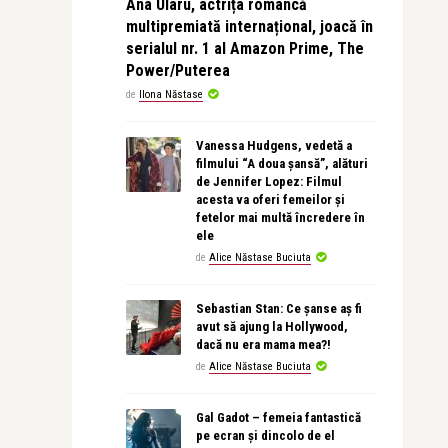
Ana Ularu, actrița româncă
multipremiată internațional, joacă în
serialul nr. 1 al Amazon Prime, The
Power/Puterea
de
Ilona Năstase
Vanessa Hudgens, vedetă a
filmului “A doua șansă”, alături
de Jennifer Lopez: Filmul
acesta va oferi femeilor și
fetelor mai multă încredere în
ele
de
Alice Năstase Buciuta
Sebastian Stan: Ce șanse aș fi
avut să ajung la Hollywood,
dacă nu era mama mea?!
de
Alice Năstase Buciuta
Gal Gadot – femeia fantastică
pe ecran și dincolo de el