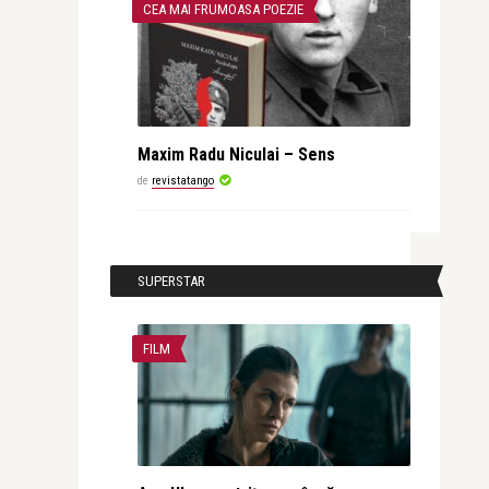
CEA MAI FRUMOASA POEZIE
Maxim Radu Niculai – Sens
de
revistatango
SUPERSTAR
FILM