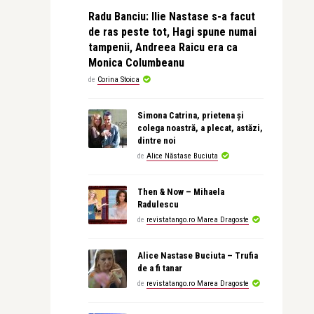
Radu Banciu: Ilie Nastase s-a facut
de ras peste tot, Hagi spune numai
tampenii, Andreea Raicu era ca
Monica Columbeanu
de
Corina Stoica
Simona Catrina, prietena și
colega noastră, a plecat, astăzi,
dintre noi
de
Alice Năstase Buciuta
Then & Now – Mihaela
Radulescu
de
revistatango.ro Marea Dragoste
Alice Nastase Buciuta – Trufia
de a fi tanar
de
revistatango.ro Marea Dragoste