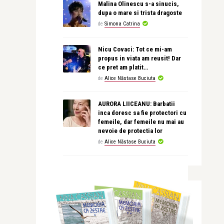
Malina Olinescu s-a sinucis,
dupa o mare si trista dragoste
de
Simona Catrina
Nicu Covaci: Tot ce mi-am
propus in viata am reusit! Dar
ce pret am platit…
de
Alice Năstase Buciuta
AURORA LIICEANU: Barbatii
inca doresc sa fie protectori cu
femeile, dar femeile nu mai au
nevoie de protectia lor
de
Alice Năstase Buciuta