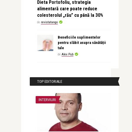
Dieta Portofoliu, strategia
alimentară care poate reduce
colesterolul „rău” cu până la 30%
de
revistatango
Beneficiile suplimentelor
pentru slăbit asupra sănătății
tale
de
Alex Pub
TOP EDITORIALE
INTERVIURI