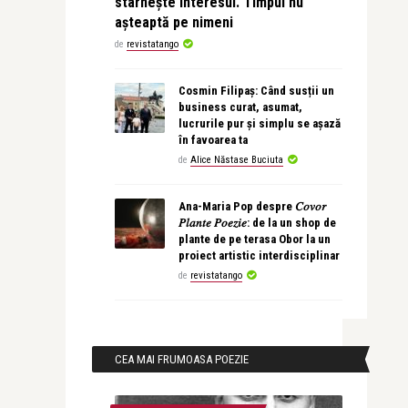
stârnește interesul. Timpul nu
așteaptă pe nimeni
de
revistatango
Cosmin Filipaș: Când susții un
business curat, asumat,
lucrurile pur și simplu se așază
în favoarea ta
de
Alice Năstase Buciuta
Ana-Maria Pop despre 𝐶𝑜𝑣𝑜𝑟
𝑃𝑙𝑎𝑛𝑡𝑒 𝑃𝑜𝑒𝑧𝑖𝑒: de la un shop de
plante de pe terasa Obor la un
proiect artistic interdisciplinar
de
revistatango
CEA MAI FRUMOASA POEZIE