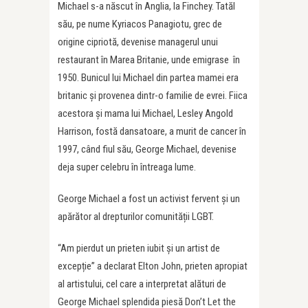
Michael s-a născut în Anglia, la Finchey. Tatăl
său, pe nume Kyriacos Panagiotu, grec de
origine cipriotă, devenise managerul unui
restaurant în Marea Britanie, unde emigrase în
1950. Bunicul lui Michael din partea mamei era
britanic și provenea dintr-o familie de evrei. Fiica
acestora şi mama lui Michael, Lesley Angold
Harrison, fostă dansatoare, a murit de cancer în
1997, când fiul său, George Michael, devenise
deja super celebru în întreaga lume.
George Michael a fost un activist fervent și un
apărător al drepturilor comunității LGBT.
“Am pierdut un prieten iubit și un artist de
excepție” a declarat Elton John, prieten apropiat
al artistului, cel care a interpretat alături de
George Michael splendida piesă Don’t Let the