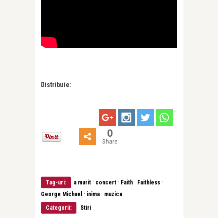
Distribuie:
0
Share
·
·
·
·
Tag-uri:
a murit
concert
Faith
Faithless
·
·
George Michael
inima
muzica
Categorii:
Stiri