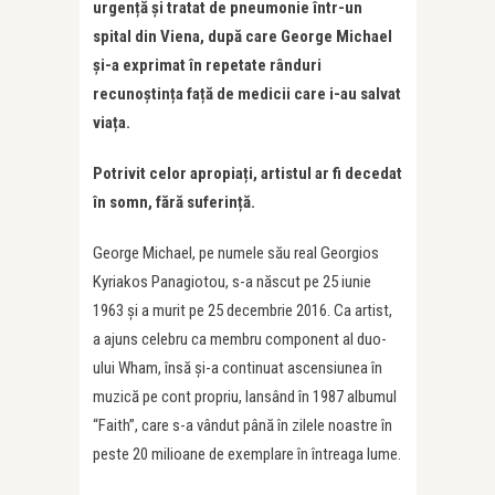
urgență și tratat de pneumonie într-un
spital din Viena, după care George Michael
și-a exprimat în repetate rânduri
recunoștința față de medicii care i-au salvat
viața.
Potrivit celor apropiați, artistul ar fi decedat
în somn, fără suferință.
George Michael, pe numele său real
Georgios
Kyriakos Panagiotou
, s-a născut pe 25 iunie
1963 și a murit pe 25 decembrie 2016. Ca artist,
a ajuns celebru ca membru component al duo-
ului Wham, însă și-a continuat ascensiunea în
muzică pe cont propriu, lansând în 1987 albumul
“Faith”, care s-a vândut până în zilele noastre în
peste 20 milioane de exemplare în întreaga lume.