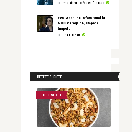
de
revistatango.ro Marea Dragoste
Eva Green, de la fata Bond la
Miss Peregrine, stăpâna
timpului
de
Irina Botezatu
RETETE SI DIETE
RETETE SI DIETE