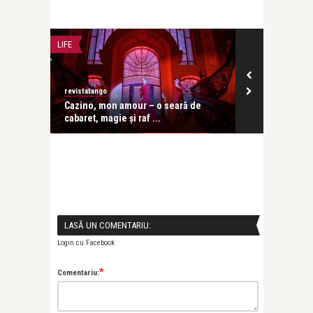
LIFE
CONCERTE & SP
revistatango
revistatango
ă seară
Cazino, mon amour – o seară de
Concursul In
cabaret, magie și raf ...
Enescu 2026 d
LASĂ UN COMENTARIU:
Login cu Facebook
*
Comentariu: