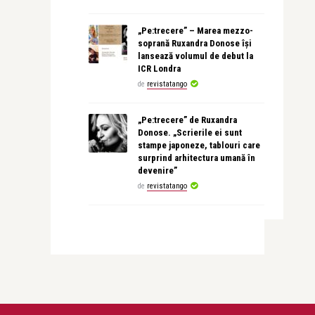
„Pe:trecere” – Marea mezzo-
soprană Ruxandra Donose își
lansează volumul de debut la
ICR Londra
de
revistatango
„Pe:trecere” de Ruxandra
Donose. „Scrierile ei sunt
stampe japoneze, tablouri care
surprind arhitectura umană în
devenire”
de
revistatango